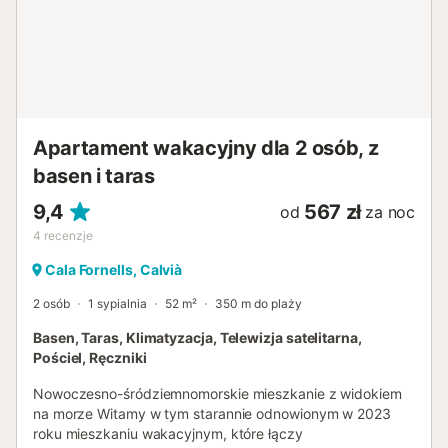
Apartament wakacyjny dla 2 osób, z
basen i taras
9,4
567 zł
od
za noc
4
recenzje
Cala Fornells, Calvià
2 osób
1 sypialnia
52 m²
350 m do plaży
Basen, Taras, Klimatyzacja, Telewizja satelitarna,
Pościel, Ręczniki
Nowoczesno-śródziemnomorskie mieszkanie z widokiem
na morze Witamy w tym starannie odnowionym w 2023
roku mieszkaniu wakacyjnym, które łączy