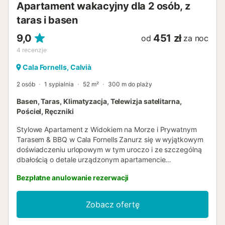
Apartament wakacyjny dla 2 osób, z
taras i basen
9,0
451 zł
od
za noc
4
recenzje
Cala Fornells, Calvià
2 osób
1 sypialnia
52 m²
300 m do plaży
Basen, Taras, Klimatyzacja, Telewizja satelitarna,
Pościel, Ręczniki
Stylowe Apartament z Widokiem na Morze i Prywatnym
Tarasem & BBQ w Cala Fornells Zanurz się w wyjątkowym
doświadczeniu urlopowym w tym uroczo i ze szczególną
dbałością o detale urządzonym apartamencie
wakacyjnym, położonym w pożądanej lokalizacji Cala
Bezpłatne anulowanie rezerwacji
Fornells. Z tarasu, a także z niemal wszystkich
pomieszczeń, roztacza się zapierający dech w piersiach
panoramiczny widok na otwarte morze i idylliczne
Zobacz ofertę
zatoczki regionu – idealne tło dla niezapomnianego
wypoczynku. Sam apartament zachwyca elegancką i