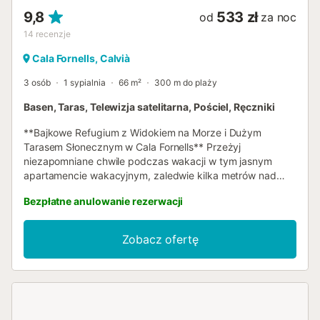
9,8
533 zł
od
za noc
14
recenzje
Cala Fornells, Calvià
3 osób
1 sypialnia
66 m²
300 m do plaży
Basen, Taras, Telewizja satelitarna, Pościel, Ręczniki
**Bajkowe Refugium z Widokiem na Morze i Dużym
Tarasem Słonecznym w Cala Fornells** Przeżyj
niezapomniane chwile podczas wakacji w tym jasnym
apartamencie wakacyjnym, zaledwie kilka metrów nad
morzem, w najlepszej lokalizacji w popularnej miejscowości
Bezpłatne anulowanie rezerwacji
Cala Fornells. Absolutny hit: zapierający dech w piersiach,
bezpośredni widok na malowniczą zatokę, który
towarzyszy Ci od momentu wejścia do apartamentu przez
Zobacz ofertę
taras. Sercem tej wakacyjnej oazy jest częściowo
zadaszony taras słoneczny o powierzchni około 70 m².
Dzięki różnorodnym miejscom do siedzenia zaprasza do
relaksu, opalania i wspólnego spędzania czasu, oferując
jednocześnie cień nawet w upalne dni. Duże drzwi
dwuskrzydłowe prowadzą bezpośrednio z tarasu do