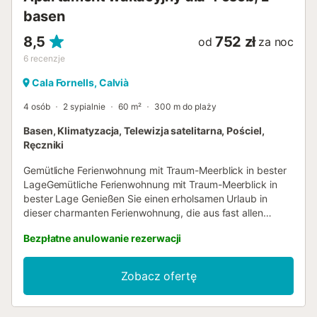
basen
8,5
752 zł
od
za noc
6
recenzje
Cala Fornells, Calvià
4 osób
2 sypialnie
60 m²
300 m do plaży
Basen, Klimatyzacja, Telewizja satelitarna, Pościel,
Ręczniki
Gemütliche Ferienwohnung mit Traum-Meerblick in bester
LageGemütliche Ferienwohnung mit Traum-Meerblick in
bester Lage Genießen Sie einen erholsamen Urlaub in
dieser charmanten Ferienwohnung, die aus fast allen
Räumen einen traumhaften Blick auf das Meer bietet. In
Bezpłatne anulowanie rezerwacji
zweiter Meereslinie gelegen, überzeugt das Apartment mit
einem hellen, gemütlichen Wohn-Essbereich mit offener
Küche und zwei Doppelschlafzimmern für bis zu vier
Zobacz ofertę
Personen – eines davon mit direktem Meerblick. Beide
Schlafzimmer teilen sich ein Duschbad. Die ca. 15 m²
große, teilüberdachte Sonnenterrasse bietet nicht nur