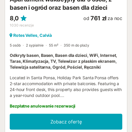
basen i ogród oraz basen dla dzieci
8,0
761 zł
od
za noc
1030
recenzje
Rotes Velles, Calvià
5 osób
2 sypialnie
55 m²
350 m do plaży
Odkryty basen, Basen, Basen dla dzieci, WiFi, Internet,
Taras, Klimatyzacja, TV, Telewizor z płaskim ekranem,
Telewizja satelitarna, Ogród, Pościel, Ręczniki
Located in Santa Ponsa, Holiday Park Santa Ponsa offers
2-star accommodation with private balconies. Featuring a
24-hour front desk, this property also provides guests with
a year-round outdoor pool....
Bezpłatne anulowanie rezerwacji
Zobacz ofertę