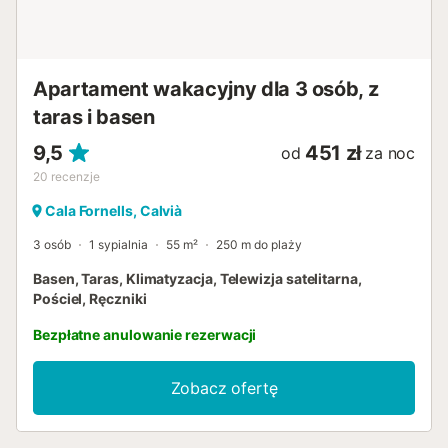
szczególny urok zwłaszcza w spokojnym okresie
zimowym – wówczas pobliskie szlaki przyrodnicze
zapraszają na relaksujące spacery...
Apartament wakacyjny dla 3 osób, z
taras i basen
9,5
451 zł
od
za noc
20
recenzje
Cala Fornells, Calvià
3 osób
1 sypialnia
55 m²
250 m do plaży
Basen, Taras, Klimatyzacja, Telewizja satelitarna,
Pościel, Ręczniki
Bezpłatne anulowanie rezerwacji
Zobacz ofertę