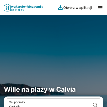
wakacje-hiszpania
Otwórz w aplikacji
od Holidu
Wille na plaży w Calvia
Cel podróży