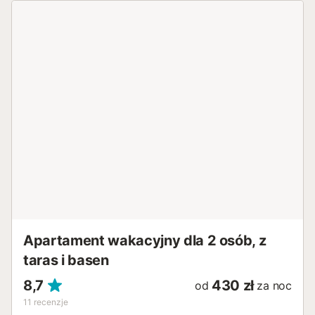
Apartament wakacyjny dla 2 osób, z
taras i basen
8,7
430 zł
od
za noc
11
recenzje