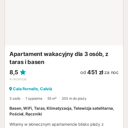
spożywczy na spontaniczne potrzeby – jednak w
miesiącach zimowych od listopada do marca jest
nieczynny. Idealna lokalizacja widoczna jest również w
najbliższej okolicy: wymarzone piaszczyste plaże
Paguery, jak i urokliwa kamienista zatoczka Cala Fornells
znajdują się w odległości krótkiego spaceru, podobnie jak
tętniące życiem centrum miejscowości z urozmaiconą
gastronomią...
Apartament wakacyjny dla 3 osób, z
taras i basen
8,5
451 zł
od
za noc
4
recenzje
Cala Fornells, Calvià
3 osób
1 sypialnia
55 m²
200 m do plaży
Basen, WiFi, Taras, Klimatyzacja, Telewizja satelitarna,
Pościel, Ręczniki
Witamy w słonecznym apartamencie blisko plaży z