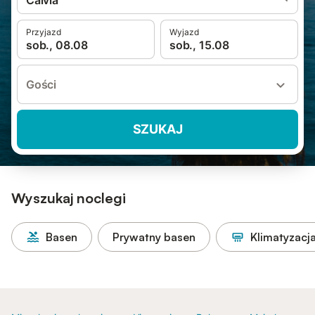
Calvià
Przyjazd
Wyjazd
sob., 08.08
sob., 15.08
Gości
SZUKAJ
Wyszukaj noclegi
Basen
Prywatny basen
Klimatyzacj