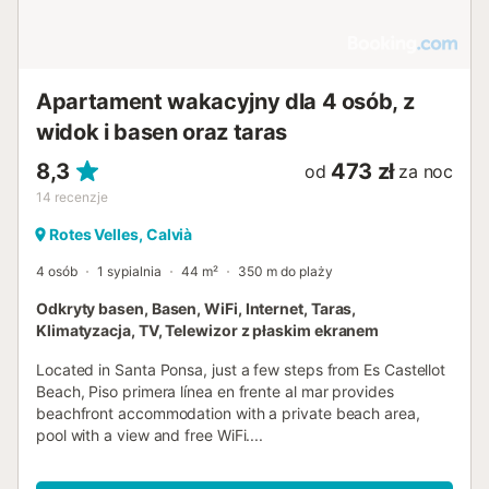
Apartament wakacyjny dla 4 osób, z
widok i basen oraz taras
8,3
473 zł
od
za noc
14
recenzje
Rotes Velles, Calvià
4 osób
1 sypialnia
44 m²
350 m do plaży
Odkryty basen, Basen, WiFi, Internet, Taras,
Klimatyzacja, TV, Telewizor z płaskim ekranem
Located in Santa Ponsa, just a few steps from Es Castellot
Beach, Piso primera línea en frente al mar provides
beachfront accommodation with a private beach area,
pool with a view and free WiFi....