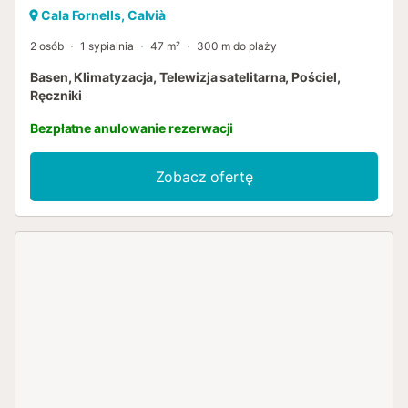
Cala Fornells, Calvià
2 osób
1 sypialnia
47 m²
300 m do plaży
Basen, Klimatyzacja, Telewizja satelitarna, Pościel,
Ręczniki
Bezpłatne anulowanie rezerwacji
Zobacz ofertę