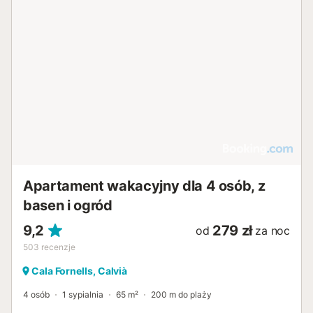
Apartament wakacyjny dla 4 osób, z
basen i ogród
9,2
279 zł
od
za noc
503
recenzje
Cala Fornells, Calvià
4 osób
1 sypialnia
65 m²
200 m do plaży