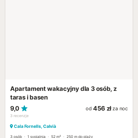
otwartego salonu z jadalnią i połączonej z nim
nowoczesnej kuchni. Apartament oferuje zakwaterowanie
dla dwóch osób w przestronnej sypialni dwuosobowej i
nowoczesnej łazience z prysznicem typu walk-in. Na
życzenie dodatkowa osoba może zostać zakwaterowana
na rozkładanej sofie w salonie (za dodatkową opłatą).
Wspaniały widok na morze towarzyszy Ci prawie ze
wszystkich pomieszczeń. Zaledwie kilka kroków od tarasu
czekają na Ciebie przestronny wspólny basen obiektu z
przylegającą restauracją oraz bezpośredni dostęp do
morza przez kolejne kamienne tarasy, które również są do
dyspozycji gości. Doskonała lokalizacja spełni wszelkie
życzenia: piaszczyste plaże Paguery i urokliwa...
Apartament wakacyjny dla 3 osób, z
taras i basen
9,0
456 zł
od
za noc
3
recenzje
Cala Fornells, Calvià
3 osób
1 sypialnia
52 m²
250 m do plaży