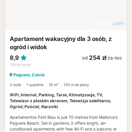
Apartament wakacyjny dla 3 osób, z
ogród i widok
8,9
254 zł
od
za noc
159
recenzje
Peguera, Calvià
3 osób
1 sypialnia
55 m²
100 m do plaży
WiFi, Internet, Parking, Taras, Klimatyzacja, TV,
Telewizor z płaskim ekranem, Telewizja satelitarna,
Ogród, Pościel, Ręczniki
Apartamentos Petit Blau is just 70 metres from Mallorca’s
Paguera Beach. Set in gardens, it offers bright, air-
conditioned apartments with free Wi-Fi and a balcony or