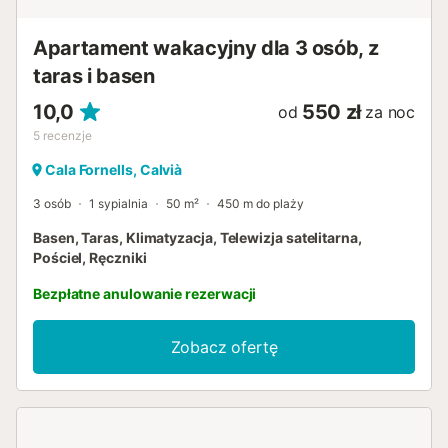
zaopatrzony sklep spożywczy na spontaniczne potrze...
Apartament wakacyjny dla 3 osób, z
taras i basen
10,0
550 zł
od
za noc
5
recenzje
Cala Fornells, Calvià
3 osób
1 sypialnia
50 m²
450 m do plaży
Basen, Taras, Klimatyzacja, Telewizja satelitarna,
Pościel, Ręczniki
Bezpłatne anulowanie rezerwacji
Zobacz ofertę