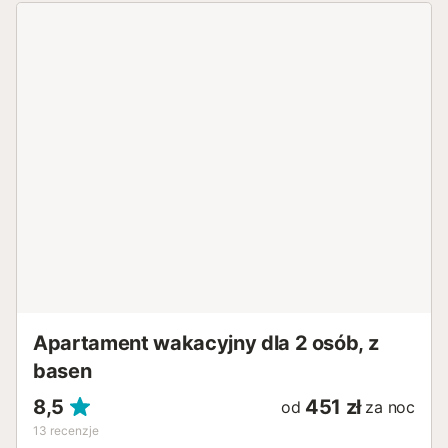
Schatten an heißen Tagen, sondern auch eine
spektakuläre Aussicht auf das offene Meer. Die Wohnung
ist über einen separaten Eingang mit eigenem kleinen Flur
erreichbar. Das gesamte Angebot der Anlage erreichen Sie
bequem zu Fuß: Genießen Sie einen erfrischendes Bad im
Meer über den direkten Meerzugang der Anlage oder im
Gemeinschaftspool, der von einem Restaurant mit
atemberaubendem Meerblick flankiert wird. Zur guten
Infrastruktur vor Ort zählen zudem zwei weitere
Restaurants und ein gut sortierter Lebensmittelladen für
den spontanen Bedarf (November bis März geschlossen).
Die ideale Lage setzt sich in der Umgebung fort: Die
schönen Sandstrände von Paguera als auch die intime
Kiesbucht von Cala Fornells liegen in angenehmer
Gehdistanz, ebenso wie die lebendige Ortsmitte mit ihrer
vielfältigen Gastron...
Apartament wakacyjny dla 2 osób, z
basen
8,5
451 zł
od
za noc
13
recenzje