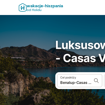
wakacje-hiszpania
od Holidu
Luksusow
- Casas V
Cel podróży