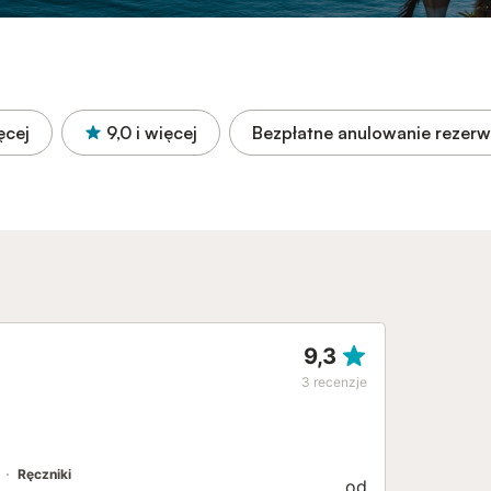
ęcej
9,0
i więcej
Bezpłatne anulowanie rezerw
9,3
3
recenzje
Ręczniki
od