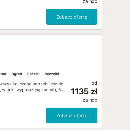
za noc
Zobacz ofertę
arna
Ogród
Pościel
Ręczniki
od
e wszystko, czego potrzebujesz do
1135 zł
, w pełni wyposażoną kuchnią, 3
 udogodnienia obejmują Wi-Fi z
za noc
szarkę oraz ręczniki plażowe lub
łko do karmienia. Korzystaj z
n, grill i prysznic na świeżym
Zobacz ofertę
e, a także bezpłatny parking
e i organizowanie imprez są