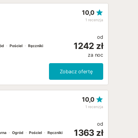
10,0
1
recenzja
od
1242 zł
ód
Pościel
Ręczniki
za noc
Zobacz ofertę
10,0
1
recenzja
od
1363 zł
arna
Ogród
Pościel
Ręczniki