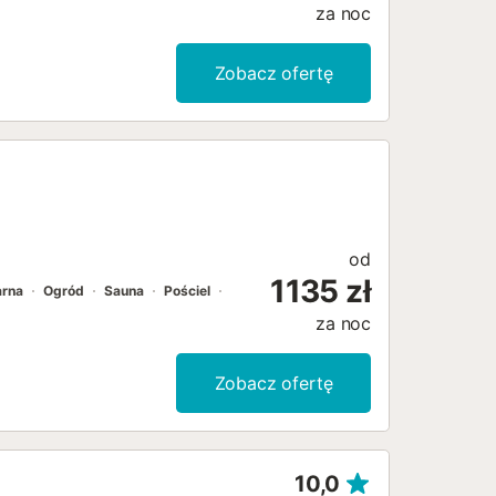
za noc
Zobacz ofertę
od
1135 zł
arna
Ogród
Sauna
Pościel
za noc
Zobacz ofertę
10,0