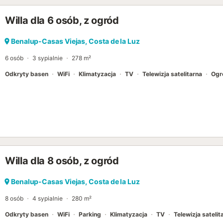
zabronione....
Willa dla 6 osób, z ogród
Benalup-Casas Viejas, Costa de la Luz
6 osób
3 sypialnie
278 m²
Odkryty basen
WiFi
Klimatyzacja
TV
Telewizja satelitarna
Ogr
Willa dla 8 osób, z ogród
Benalup-Casas Viejas, Costa de la Luz
8 osób
4 sypialnie
280 m²
Odkryty basen
WiFi
Parking
Klimatyzacja
TV
Telewizja satelit