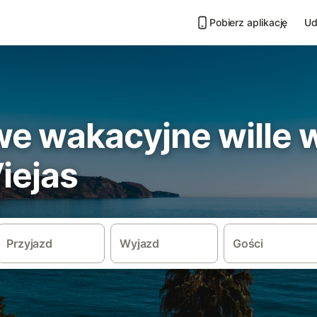
Pobierz aplikację
Ud
e wakacyjne wille 
iejas
Przyjazd
Wyjazd
Gości