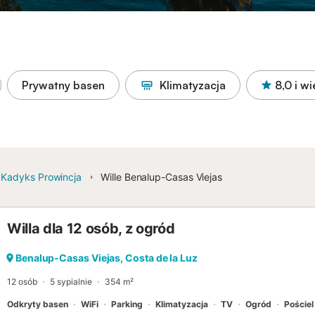
Prywatny basen
Klimatyzacja
8,0
i wi
Kadyks Prowincja
Wille Benalup-Casas Viejas
Willa dla 12 osób, z ogród
Benalup-Casas Viejas, Costa de la Luz
12 osób
5 sypialnie
354 m²
Odkryty basen
WiFi
Parking
Klimatyzacja
TV
Ogród
Pościel