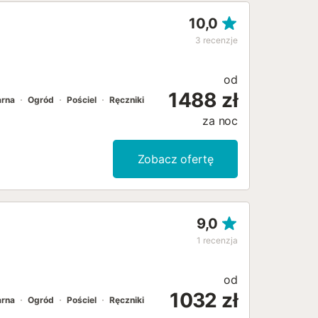
10,0
3
recenzje
od
1488 zł
arna
Ogród
Pościel
Ręczniki
za noc
Zobacz ofertę
9,0
1
recenzja
od
1032 zł
arna
Ogród
Pościel
Ręczniki