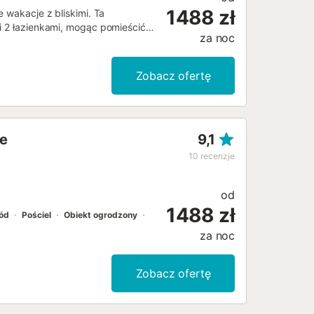
1488 zł
e wakacje z bliskimi. Ta
 i 2 łazienkami, mogąc pomieścić
za noc
matyzację, pralkę i suszarkę. Na
a. Ciesz się własną prywatną oazą
powietrzu w tym domu
Zobacz ofertę
owe, a także bezpłatny parking
ja imprez są zabronione....
ne
9,1
10
recenzje
od
1488 zł
ód
Pościel
Obiekt ogrodzony
za noc
Zobacz ofertę