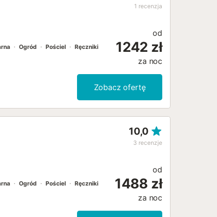
1
recenzja
od
1242 zł
arna
Ogród
Pościel
Ręczniki
za noc
Zobacz ofertę
10,0
3
recenzje
od
1488 zł
arna
Ogród
Pościel
Ręczniki
za noc