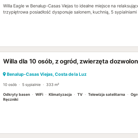
Willa Eagle w Benalup-Casas Viejas to idealne miejsce na relaksując
trzypiętrowa posiadłość dysponuje salonem, kuchnią, 5 sypialniami
do 12 gości. Dodatkowe udogodnienia obejmują Wi-Fi, telewizor, kli
życzenie dostępne jest łóżeczko dziecięce i krzesełko do karmieni
z basenem, ogrodem, balkonem, grillem i prysznicem na świeżym 
wakacyjnym. Na terenie obiektu znajduje się jedno miejsce parking
uliczny. Dozwolone są maksymalnie 2 zwierzęta. Palenie i organizac
Willa dla 10 osób, z ogród, zwierzęta dozwolo
Benalup-Casas Viejas, Costa de la Luz
10 osób
5 sypialnie
333 m²
Odkryty basen
WiFi
Klimatyzacja
TV
Telewizja satelitarna
Ogr
Ręczniki