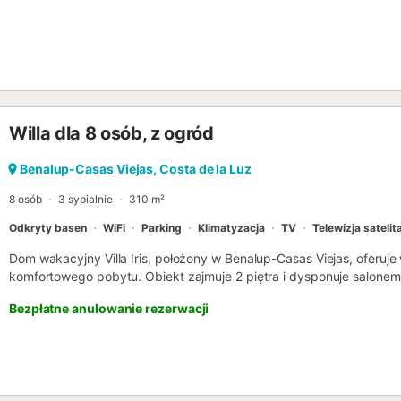
Willa dla 8 osób, z ogród
Benalup-Casas Viejas, Costa de la Luz
8 osób
3 sypialnie
310 m²
Odkryty basen
WiFi
Parking
Klimatyzacja
TV
Telewizja satelit
Dom wakacyjny Villa Iris, położony w Benalup-Casas Viejas, oferuj
komfortowego pobytu. Obiekt zajmuje 2 piętra i dysponuje salonem
sypialniami i 3 łazienkami, mogąc pomieścić do 8 osób. Dodatkowe
Bezpłatne anulowanie rezerwacji
wydzielonym miejscem do pracy, telewizor, klimatyzację, pralkę, su
basenowe. Na życzenie dostępne jest łóżeczko dla dziecka i krzese
ekskluzywnych udogodnień, takich jak prywatny basen, ogród, balko
powietrzu. Na terenie posesji znajduje się jedno miejsce parkingow
uliczny. Dozwolone jest maksymalnie jedno zwierzę domowe. Paleni