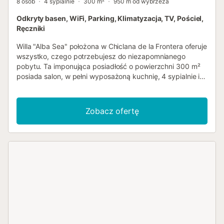
8 osób
4 sypialnie
300 m²
950 m od wybrzeża
Odkryty basen, WiFi, Parking, Klimatyzacja, TV, Pościel,
Ręczniki
Willa "Alba Sea" położona w Chiclana de la Frontera oferuje
wszystko, czego potrzebujesz do niezapomnianego
pobytu. Ta imponująca posiadłość o powierzchni 300 m²
posiada salon, w pełni wyposażoną kuchnię, 4 sypialnie i 5
łazienek, mogąc pomieścić do 8 gości. Dodatkowe
udogodnienia obejmują Wi-Fi, telewizor smart TV z
usługami strumieniowania, klimatyzację, pralkę, zmywarkę
Zobacz ofertę
oraz dostępne łóżeczko dla dziecka. Willa szczyci się
elegancką, w pełni umeblowaną prywatną częścią
zewnętrzną, w tym basenem, otwartym tarasem,
zadaszonym tarasem i balkonem. Prosimy o zapewnienie
stałego nadzoru dzieci przez osoby dorosłe w strefie
basenowej. Lokalizacja jest idealna, ponieważ znajdują się
w pobliżu restauracje i bary plażowe, a w okolicy
dostępne są rejsy łodzią o zachodzie słońca wokół zamku
Sancti Petri. Obiekt oferuje 4 miejsca parkingowe. Rodziny
z dziećmi oraz jedno zwierzę są mile widziane za
dodatkową opłatą. Palenie, przestawianie mebli lub