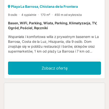
Playa La Barrosa, Chiclana de la Frontera
9 osób
4 sypialnie
170 m²
450 m od wybrzeża
Basen, WiFi, Parking, Wiata, Parking, Klimatyzacja, TV,
Ogród, Pościel, Ręczniki
Wspaniała i komfortowa willa z prywatnym basenem w La
Barrosa, Costa de la Luz, Hiszpania, dla 9 osób. Dom
znajduje się w pobliżu restauracji i barów, sklepów oraz
supermarketów, 1 km od plaży La Barrosa i 7 km od
Chiclana de la Frontera. Willa dysponuje 4 sypialniami i 4
łazienkami. Zakwaterowanie oferuje dużo prywatności,
wspaniały trawnikiem ogród z drzewami oraz urokliwy
Zobacz ofertę
basen. Komfort oraz bliskość plaży, stref zakupowych,
aktywności sportowych, rozrywek, życia nocnego, atrakcji
turystycznych i kultury czynią tę willę idealnym miejscem
na spędzenie wakacji w Hiszpanii z rodziną lub
przyjaciółmi. Wnętrze willi - sala dzienna z klimatyzacją i
telewizorem - jadalnia z klimatyzacją - 4 sypialnie i 4
łazienki - telewizja kablowa (hiszpańska) - pralka i
suszarka w kuchni Kuchnia - kuchnia z elektryczną płytą