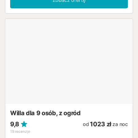
Zobacz ofertę
Willa dla 9 osób, z ogród
9,8
1023 zł
od
za noc
19
recenzje