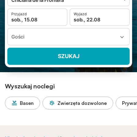
Chiclana de la Frontera
Przyjazd
Wyjazd
sob., 15.08
sob., 22.08
Gości
SZUKAJ
Wyszukaj noclegi
Basen
Zwierzęta dozwolone
Prywa