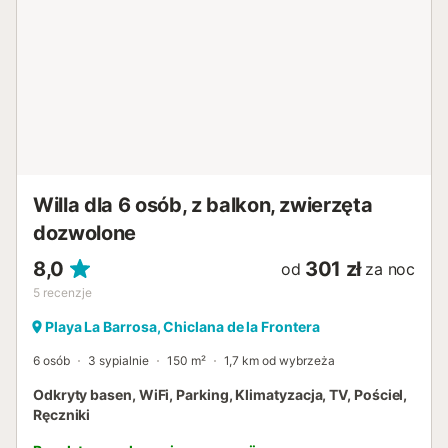
dostępne są 4 miejsca parkingowe, a także bezpłatny
parking uliczny. Zwierzęta i palenie tytoniu są zabronione
wewnątrz domu. Obiekt nie posiada klimatyzacji. Obiekt
posiada dostęp bez progów. Obiekt wyposażony jest w
energooszczędne oświetlenie....
Willa dla 6 osób, z balkon, zwierzęta
dozwolone
8,0
301 zł
od
za noc
5
recenzje
Playa La Barrosa, Chiclana de la Frontera
6 osób
3 sypialnie
150 m²
1,7 km od wybrzeża
Odkryty basen, WiFi, Parking, Klimatyzacja, TV, Pościel,
Ręczniki