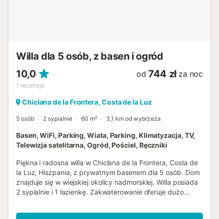
działka prywatny basen w kształcie nerki o wymiarach 10
m x 8 m trawiasty ogród z meblami ogrodowymi i leżakami
zadaszony taras grill prysznic na świeżym powietrzu
strefa wypoczynkowa na świeżym powietrzu oraz miejsce
do jedzenia na świeżym powietrzu prywatne zadaszone
Willa dla 5 osób, z basen i ogród
miejsce parkingowe Więcej informacji najbliższe miasto w
odległości ...
10,0
744 zł
od
za noc
1
recenzja
Chiclana de la Frontera, Costa de la Luz
5 osób
2 sypialnie
60 m²
3,1 km od wybrzeża
Basen, WiFi, Parking, Wiata, Parking, Klimatyzacja, TV,
Telewizja satelitarna, Ogród, Pościel, Ręczniki
Piękna i radosna willa w Chiclana de la Frontera, Costa de
la Luz, Hiszpania, z prywatnym basenem dla 5 osób. Dom
znajduje się w wiejskiej okolicy nadmorskiej. Willa posiada
2 sypialnie i 1 łazienkę. Zakwaterowanie oferuje dużo
prywatności, trawniki w ogrodzie z drzewami oraz piękny
basen. Komfort i bliskość do sportów, obiektów