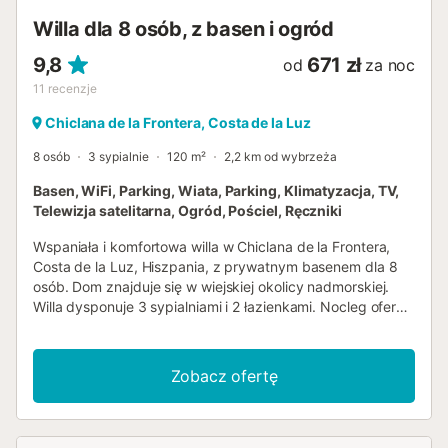
Willa dla 8 osób, z basen i ogród
9,8
671 zł
od
za noc
11
recenzje
Chiclana de la Frontera, Costa de la Luz
8 osób
3 sypialnie
120 m²
2,2 km od wybrzeża
Basen, WiFi, Parking, Wiata, Parking, Klimatyzacja, TV,
Telewizja satelitarna, Ogród, Pościel, Ręczniki
Wspaniała i komfortowa willa w Chiclana de la Frontera,
Costa de la Luz, Hiszpania, z prywatnym basenem dla 8
osób. Dom znajduje się w wiejskiej okolicy nadmorskiej.
Willa dysponuje 3 sypialniami i 2 łazienkami. Nocleg oferuje
zadbany ogród z trawnikiem i drzewami. Bliskość miejsc
do robienia zakupów, aktywności sportowych, miejsc do
wyjścia, atrakcji turystycznych oraz kultury sprawia, że
Zobacz ofertę
jest to doskonała willa na spędzenie wakacji w Hiszpanii z
rodziną lub przyjaciółmi. Wnętrze willi salon/jadalnia z
klimatyzacją, telewizorem i rozkładaną sofą 3 sypialnie i 2
łazienki antenna satelitarna (hiszpańska) pralka w kuchni