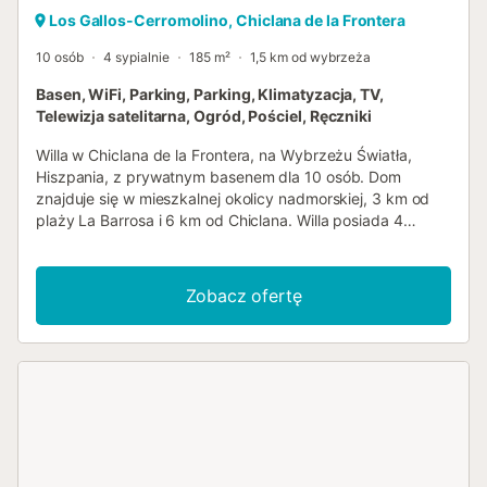
Los Gallos-Cerromolino, Chiclana de la Frontera
10 osób
4 sypialnie
185 m²
1,5 km od wybrzeża
Basen, WiFi, Parking, Parking, Klimatyzacja, TV,
Telewizja satelitarna, Ogród, Pościel, Ręczniki
Willa w Chiclana de la Frontera, na Wybrzeżu Światła,
Hiszpania, z prywatnym basenem dla 10 osób. Dom
znajduje się w mieszkalnej okolicy nadmorskiej, 3 km od
plaży La Barrosa i 6 km od Chiclana. Willa posiada 4
sypialnie i 3 łazienki, rozłożone na 2 poziomach.
Zakwaterowanie oferuje trawniki z drzewami. Bliskość
plaży, sklepów, sportów, atrakcji rekreacyjnych, miejsc do
Zobacz ofertę
wyjścia, zabytków oraz kultury sprawia, że jest to
doskonała willa na spędzenie wakacji w Hiszpanii z
rodziną lub przyjaciółmi. Wnętrze willi willa na 2 poziomach
salon z telewizorem, odtwarzaczem DVD i hi-fi jadalnia
kominek w salonie (na drewno) 4 sypialnie i 3 łazienki
antena satelitarna (hiszpańska, angielska, niemiecka i
francuska) pralka w kuchni Główna kondygnacja dostępna
tylko z zewnątrz. Kuchnia kuchnia z gazową płytą grzejną,
piekarnikiem elektrycznym, mikrofalówką, zmywarką,