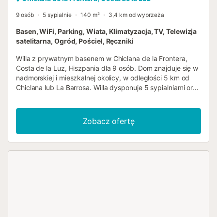
9 osób
5 sypialnie
140 m²
3,4 km od wybrzeża
Basen, WiFi, Parking, Wiata, Klimatyzacja, TV, Telewizja
satelitarna, Ogród, Pościel, Ręczniki
Willa z prywatnym basenem w Chiclana de la Frontera,
Costa de la Luz, Hiszpania dla 9 osób. Dom znajduje się w
nadmorskiej i mieszkalnej okolicy, w odległości 5 km od
Chiclana lub La Barrosa. Willa dysponuje 5 sypialniami oraz
2 łazienkami. Zakwaterowanie oferuje ogród z drzewami.
Bliskość plaży, aktywności sportowe, obiekty rozrywkowe,
miejsca wyjść, zabytki oraz kultura sprawiają, że jest to
Zobacz ofertę
idealna willa na spędzenie wakacji w Hiszpanii z rodziną
lub przyjaciółmi. Wnętrze willi salon z klimatyzacją,
telewizorem, odtwarzaczem DVD i sprzętem audio 5
sypialni i 2 łazienki antenna satelitarna (hiszpańska,
niemiecka) pralka w kuchni Kuchnia kuchnia z elektryczną
płytą grzewczą, piekarnikiem elektrycznym, mikrofalówką,
zmywarką, lodówką, zamrażarką, ekspresem do kawy,
czajnikiem elektrycznym oraz tosterem Sypialnie i łazienki
sypialnia z klimatyzacją i łóżkiem king size (o wymiarach
190 na 180 cm) 2 sypialnie, każda z łóżkiem queen size (o