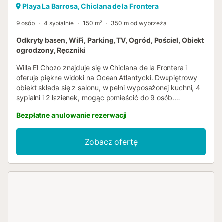
Playa La Barrosa, Chiclana de la Frontera
9 osób
4 sypialnie
150 m²
350 m od wybrzeża
Odkryty basen, WiFi, Parking, TV, Ogród, Pościel, Obiekt
ogrodzony, Ręczniki
Willa El Chozo znajduje się w Chiclana de la Frontera i
oferuje piękne widoki na Ocean Atlantycki. Dwupiętrowy
obiekt składa się z salonu, w pełni wyposażonej kuchni, 4
sypialni i 2 łazienek, mogąc pomieścić do 9 osób.
Dodatkowe udogodnienia obejmują szybkie Wi-Fi
Bezpłatne anulowanie rezerwacji
(odpowiednie do wideokonferencji) z dedykowanym
miejscem do pracy zdalnej, telewizor Smart TV z usługami
streamingowymi, wentylator w każdym pokoju oraz pralkę.
Zobacz ofertę
Dostępne są również łóżeczko dla dziecka i krzesełko do
karmienia. Ta przestronna willa posiada prywatną strefę
zewnętrzną z basenem, ogrodem, niezadaszonym
tarasem, zadaszonym tarasem, balkonem, grillem, placem
zabaw i prysznicem zewnętrznym. Obiekt znajduje się
200 metrów od plaży La Barrosa i 2 minuty spacerem od
plaży Sancti Petri. Gospodarz poleca restaurację Popeye,
oddaloną o 3,5 km od obiektu. Na terenie obiektu