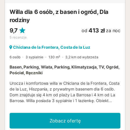
Willa dla 6 osób, z basen i ogród, Dla
rodziny
9,7
413 zł
od
za noc
5
recenzje
Chiclana de la Frontera, Costa de la Luz
6 osób
3 sypialnie
130 m²
3,2 km od wybrzeża
Basen, Parking, Wiata, Parking, Klimatyzacja, TV, Ogród,
Pościel, Ręczniki
Urocza i komfortowa willa w Chiclana de la Frontera, Costa
de la Luz, Hiszpania, z prywatnym basenem dla 6 osób.
Dom znajduje się 4 km od plaży La Barrosa i 4 km od La
Barrosa. Willa posiada 3 sypialnie i 1 łazienkę. Obiekt
oferuje trawnik z ogrodem i drzewami. Bliskość plaży,
sportów, atrakcji rozrywkowych, miejsc do wyjścia,
zabytków i kultury sprawia, że jest to doskonałe miejsce
Zobacz ofertę
na spędzenie wakacji w Hiszpanii z rodziną lub
przyjaciółmi. Wnętrze willi salon z telewizorem i