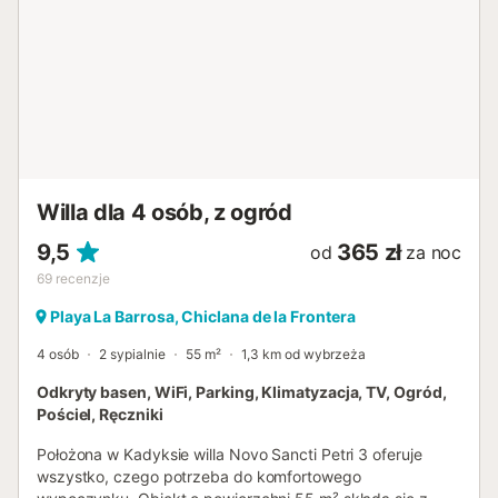
lodówko-zamrażarką, ekspres do kawy, czajnikiem
elektrycznym i tosterem Sypialnie i łazienki sypialnia z
klimatyzacją, łóżkiem king-size, wentylatorem i łazienką
przylegającą sypialnia z 2 pojedynczymi łóżkami, 2
łóżkami piętrowymi i wentylatorem sypialnia z
klimatyzacją, łóżkiem king-size i wentylatorem sypialnia z
2 pojedynczymi łóżkami i wentylatorem łazienka
przylegająca z umywalką, prysznicem i toaletą łazienka z
umywalką, wanną/prysznicem i toaletą łazienka z
Willa dla 4 osób, z ogród
umywalką, prysznicem i toaletą Na zewnątrz willi
ogrodzona działk...
9,5
365 zł
od
za noc
69
recenzje
Playa La Barrosa, Chiclana de la Frontera
4 osób
2 sypialnie
55 m²
1,3 km od wybrzeża
Odkryty basen, WiFi, Parking, Klimatyzacja, TV, Ogród,
Pościel, Ręczniki
Położona w Kadyksie willa Novo Sancti Petri 3 oferuje
wszystko, czego potrzeba do komfortowego