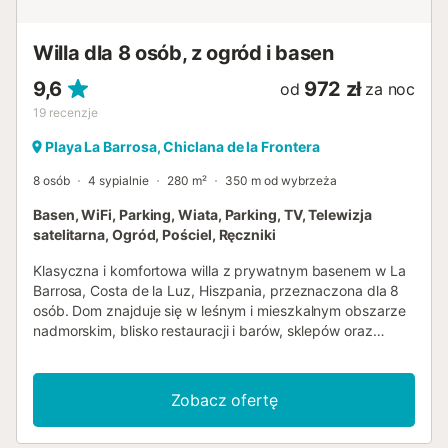
Willa dla 8 osób, z ogród i basen
9,6
972 zł
od
za noc
19
recenzje
Playa La Barrosa, Chiclana de la Frontera
8 osób
4 sypialnie
280 m²
350 m od wybrzeża
Basen, WiFi, Parking, Wiata, Parking, TV, Telewizja
satelitarna, Ogród, Pościel, Ręczniki
Klasyczna i komfortowa willa z prywatnym basenem w La
Barrosa, Costa de la Luz, Hiszpania, przeznaczona dla 8
osób. Dom znajduje się w leśnym i mieszkalnym obszarze
nadmorskim, blisko restauracji i barów, sklepów oraz
supermarketów, zaledwie 200 m od plaży La Barrosa. Willa
dysponuje 4 sypialniami i 4 łazienkami, rozmieszczonymi
w głównym lokalu oraz w domku ogrodowym.
Zobacz ofertę
Zakwaterowanie oferuje trawniki z drzewami oraz dużym
basenem. Bliskość plaży, miejsc do zakupów, aktywności