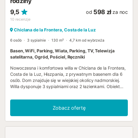
rodziny
9,5
598 zł
od
za noc
10
recenzje
Chiclana de la Frontera, Costa de la Luz
6 osób
3 sypialnie
130 m²
4,7 km od wybrzeża
Basen, WiFi, Parking, Wiata, Parking, TV, Telewizja
satelitarna, Ogród, Pościel, Ręczniki
Nowoczesna i komfortowa willa w Chiclana de la Frontera,
Costa de la Luz, Hiszpania, z prywatnym basenem dla 6
osób. Dom znajduje się w wiejskiej okolicy nadmorskiej.
Willa dysponuje 3 sypialniami oraz 2 łazienkami. Obiekt
oferuje trawniki i ogród z drzewami. Bliskość atrakcji
sportowych, zabytków oraz kultury sprawia, że jest to
doskonałe miejsce na spędzenie wakacji w Hiszpanii z
Zobacz ofertę
rodziną, przyjaciółmi, a także z pupilami. Wnętrze willi
salon z telewizorem jadalnia 3 sypialnie i 2 łazienki antena
satelitarna, telewizja kablowa (hiszpańska i niemiecka +
Amazon Fire stick) pomieszczenie gospodarcze z pralką i
suszarką Podłoga dostępna tylko z zewnątrz. Kuchnia