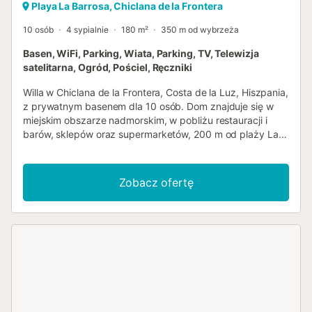
Playa La Barrosa, Chiclana de la Frontera
10 osób
4 sypialnie
180 m²
350 m od wybrzeża
Basen, WiFi, Parking, Wiata, Parking, TV, Telewizja
satelitarna, Ogród, Pościel, Ręczniki
Willa w Chiclana de la Frontera, Costa de la Luz, Hiszpania,
z prywatnym basenem dla 10 osób. Dom znajduje się w
miejskim obszarze nadmorskim, w pobliżu restauracji i
barów, sklepów oraz supermarketów, 200 m od plaży La
Barrosa i 10 km od Chiclany. Dom dysponuje 4 sypialniami
i 3 łazienkami. Zakwaterowanie oferuje trawiasty ogród z
drzewami. Bliskość plaży, miejsc do zakupów, aktywności
Zobacz ofertę
sportowych, obiektów rozrywkowych, miejsc do wyjścia,
atrakcji turystycznych i kultury czyni tę willę doskonałym
miejscem na spędzenie wakacji w Hiszpanii z rodziną lub
przyjaciółmi. Wnętrze willi salon z telewizorem i
odtwarzaczem DVD 4 sypialnie i 3 łazienki antena
satelitarna (hiszpańska i angielska) pomieszczenie
gospodarcze z pralką Główne piętro dostępne jest tylko z
zewnątrz. Kuchnia kuchnia z płytą indukcyjną,
piekarnikiem elektrycznym, mikrofalówką, zmywarką,