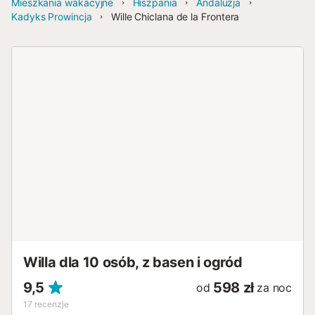
Mieszkania wakacyjne
Hiszpania
Andaluzja
Kadyks Prowincja
Wille Chiclana de la Frontera
Willa dla 10 osób, z basen i ogród
9,5
598 zł
od
za noc
17
recenzje