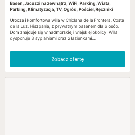
Basen, Jacuzzi na zewnątrz, WiFi, Parking, Wiata,
Parking, Klimatyzacja, TV, Ogród, Pościel, Ręczniki
Urocza i komfortowa willa w Chiclana de la Frontera, Costa
de la Luz, Hiszpania, z prywatnym basenem dla 6 osób.
Dom znajduje się w nadmorskiej i wiejskiej okolicy. Willa
dysponuje 3 sypialniami oraz 2 łazienkami.
Zakwaterowanie oferuje trawiasty ogród z dużym
basenem. Bliskość miejsc do zakupów, aktywności
sportowych, obiektów rozrywkowych, życia nocnego,
Zobacz ofertę
atrakcji turystycznych oraz kultury sprawia, że jest to
doskonałe miejsce na spędzenie wakacji w Hiszpanii z
rodziną lub przyjaciółmi. Wnętrze willi salon z klimatyzacją
i telewizorem jadalnia 3 sypialnie i 2 łazienki pralka w
kuchni Kuchnia kuchnia z płytą indukcyjną, piekarnikiem
elektrycznym, mikrofalówką, zmywarką, lodówką,
zamrażarką, ekspresem do kawy i tosterem Sypialnie i
łazienki sypialnia z klimatyzacją, łóżkiem queen size (o
wymiarach 190 na 150 cm) i telewizorem 2 sypialnie z
klimatyzacją, każda z 2 pojedynczymi łóżkami (o
wymiarach 190 na 90 cm) i telewizorem łazienka z
umywalką, wanną/prysznicem, bidetem i toaletą łazienka z
umywalką, prysznicem i toaletą Exterior willi ogrodzona