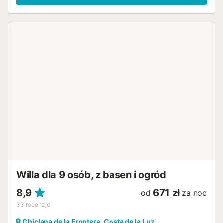
Willa dla 9 osób, z basen i ogród
8,9
671 zł
od
za noc
33
recenzje
Chiclana de la Frontera, Costa de la Luz