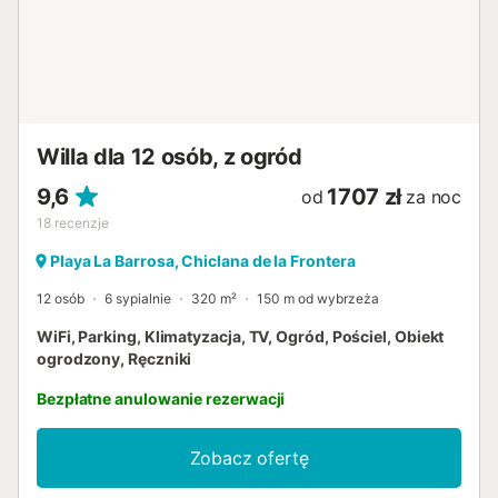
kładzenie materacy na podłodze jest zabronione. Rowery
są dostępne do wynajęcia, a odbiór z lotniska lub dworca
kolejowego można zorganizować za dodatkową opłatą.
Usługa sprzątania jest wliczona w cenę rezerwacji. Usługi
fizjoterapeuty i trenera personalnego, a także bar z winami
i usługa zakupów przed przyjazdem są dostępne za
dodatkową opłatą. Prosimy pamiętać, że podczas
Willa dla 12 osób, z ogród
Państwa pobytu mogą obowiązywać rządowe przepisy
dotyczące zużycia wody...
9,6
1707 zł
od
za noc
18
recenzje
Playa La Barrosa, Chiclana de la Frontera
12 osób
6 sypialnie
320 m²
150 m od wybrzeża
WiFi, Parking, Klimatyzacja, TV, Ogród, Pościel, Obiekt
ogrodzony, Ręczniki
Bezpłatne anulowanie rezerwacji
Zobacz ofertę