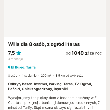
Willa dla 8 osób, z ogród i taras
7,5
1049 zł
od
za noc
4
recenzje
El Bujeo, Tarifa
8 osób
4 sypialnie
200 m²
3,5 km od wybrzeża
Odkryty basen, Internet, Parking, Taras, TV, Ogród,
Pościel, Obiekt ogrodzony, Ręczniki
Wynajmujemy ten piękny dom z basenem położony w El
Cuartón, spokojnej urbanizacji domów jednorodzinnych, 7
minut od Tarify. Stąd można cieszyć się niezależnymi