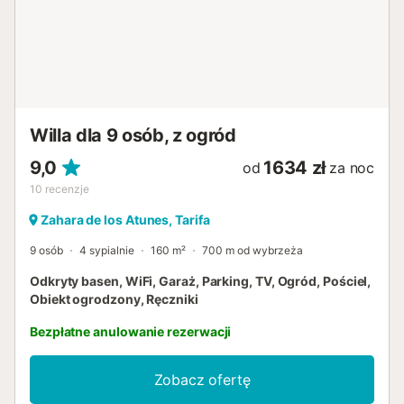
Willa dla 9 osób, z ogród
9,0
1634 zł
od
za noc
10
recenzje
Zahara de los Atunes, Tarifa
9 osób
4 sypialnie
160 m²
700 m od wybrzeża
Odkryty basen, WiFi, Garaż, Parking, TV, Ogród, Pościel,
Obiekt ogrodzony, Ręczniki
Bezpłatne anulowanie rezerwacji
Zobacz ofertę