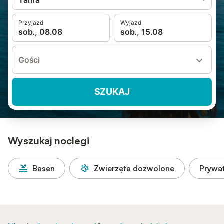
Tarifa
Przyjazd
Wyjazd
sob., 08.08
sob., 15.08
Gości
SZUKAJ
Wyszukaj noclegi
Basen
Zwierzęta dozwolone
Prywa