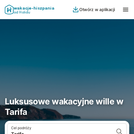
wakacje-hiszpania
Otwórz w aplikacji
od Holidu
Luksusowe wakacyjne wille w
Tarifa
Cel podróży