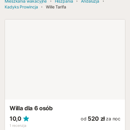
Mieszkania wakacyjne
Hiszpania
Andaluzja
Kadyks Prowincja
Wille Tarifa
Willa dla 6 osób
10,0
520 zł
od
za noc
1
recenzja