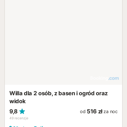
Willa dla 2 osób, z basen i ogród oraz
widok
9,8
516 zł
od
za noc
49
recenzje