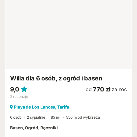
Willa dla 6 osób, z ogród i basen
9,0
770 zł
od
za noc
2
recenzje
Playa de Los Lances, Tarifa
6 osób
2 sypialnie
85 m²
550 m od wybrzeża
Basen, Ogród, Ręczniki