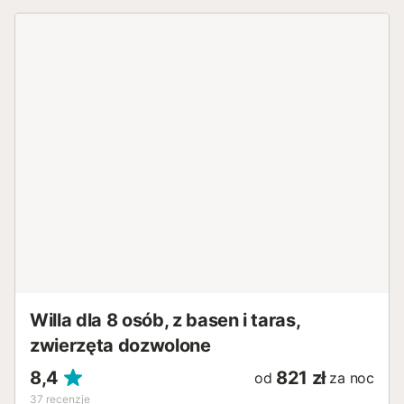
Willa dla 8 osób, z basen i taras,
zwierzęta dozwolone
8,4
821 zł
od
za noc
37
recenzje