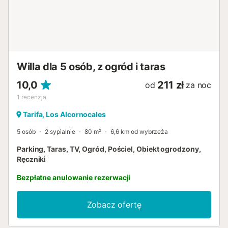
Willa dla 5 osób, z ogród i taras
10,0
211 zł
od
za noc
1
recenzja
Tarifa, Los Alcornocales
5 osób
2 sypialnie
80 m²
6,6 km od wybrzeża
Parking, Taras, TV, Ogród, Pościel, Obiekt ogrodzony,
Ręczniki
Bezpłatne anulowanie rezerwacji
Zobacz ofertę