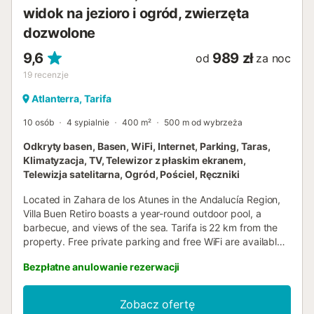
widok na jezioro i ogród, zwierzęta
dozwolone
9,6
989 zł
od
za noc
19
recenzje
Atlanterra, Tarifa
10 osób
4 sypialnie
400 m²
500 m od wybrzeża
Odkryty basen, Basen, WiFi, Internet, Parking, Taras,
Klimatyzacja, TV, Telewizor z płaskim ekranem,
Telewizja satelitarna, Ogród, Pościel, Ręczniki
Located in Zahara de los Atunes in the Andalucía Region,
Villa Buen Retiro boasts a year-round outdoor pool, a
barbecue, and views of the sea. Tarifa is 22 km from the
property. Free private parking and free WiFi are available
on site....
Bezpłatne anulowanie rezerwacji
Zobacz ofertę