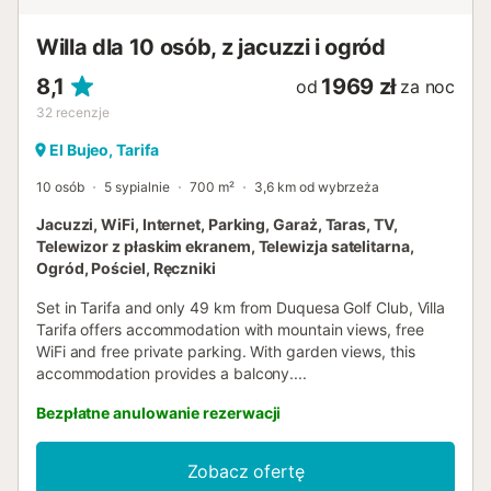
Willa dla 10 osób, z jacuzzi i ogród
8,1
1969 zł
od
za noc
32
recenzje
El Bujeo, Tarifa
10 osób
5 sypialnie
700 m²
3,6 km od wybrzeża
Jacuzzi, WiFi, Internet, Parking, Garaż, Taras, TV,
Telewizor z płaskim ekranem, Telewizja satelitarna,
Ogród, Pościel, Ręczniki
Set in Tarifa and only 49 km from Duquesa Golf Club, Villa
Tarifa offers accommodation with mountain views, free
WiFi and free private parking. With garden views, this
accommodation provides a balcony....
Bezpłatne anulowanie rezerwacji
Zobacz ofertę