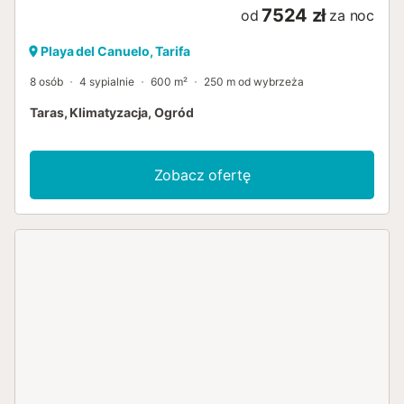
7524 zł
od
za noc
Playa del Canuelo, Tarifa
8 osób
4 sypialnie
600 m²
250 m od wybrzeża
Taras, Klimatyzacja, Ogród
Zobacz ofertę