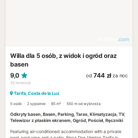
Willa dla 5 osób, z widok i ogród oraz
basen
9,0
744 zł
od
za noc
35
recenzje
Tarifa, Costa de la Luz
5 osób
2 sypialnie
85 m²
550 m od wybrzeża
Odkryty basen, Basen, Parking, Taras, Klimatyzacja, TV,
Telewizor z płaskim ekranem, Ogród, Pościel, Ręczniki
Featuring air-conditioned accommodation with a private
pool, pool view and a patio, Finca Dos Vientos Tarifa is