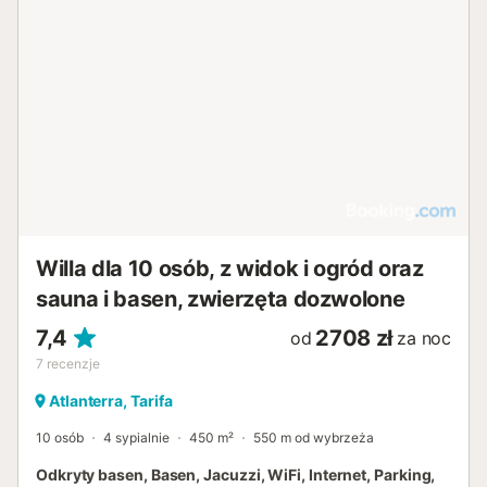
Willa dla 10 osób, z widok i ogród oraz
sauna i basen, zwierzęta dozwolone
7,4
2708 zł
od
za noc
7
recenzje
Atlanterra, Tarifa
10 osób
4 sypialnie
450 m²
550 m od wybrzeża
Odkryty basen, Basen, Jacuzzi, WiFi, Internet, Parking,