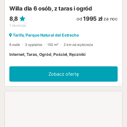
désir pour les amoureux de la mer et des sports nautiques.
Willa dla 6 osób, z taras i ogród
De plus, c'est un espace naturel d'une gr...
8,8
1995 zł
od
za noc
1
recenzja
Tarifa, Parque Natural del Estrecho
6 osób
3 sypialnie
150 m²
3 km od wybrzeża
Internet, Taras, Ogród, Pościel, Ręczniki
Zobacz ofertę