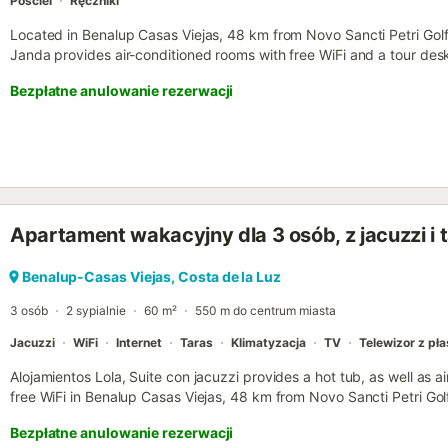
Pościel
Ręczniki
Located in Benalup Casas Viejas, 48 km from Novo Sancti Petri Golf
Janda provides air-conditioned rooms with free WiFi and a tour desk.
Bezpłatne anulowanie rezerwacji
Apartament wakacyjny dla 3 osób, z jacuzzi i 
Benalup-Casas Viejas, Costa de la Luz
3 osób
2 sypialnie
60 m²
550 m do centrum miasta
Jacuzzi
WiFi
Internet
Taras
Klimatyzacja
TV
Telewizor z pł
Alojamientos Lola, Suite con jacuzzi provides a hot tub, as well as
free WiFi in Benalup Casas Viejas, 48 km from Novo Sancti Petri G
bath....
Bezpłatne anulowanie rezerwacji