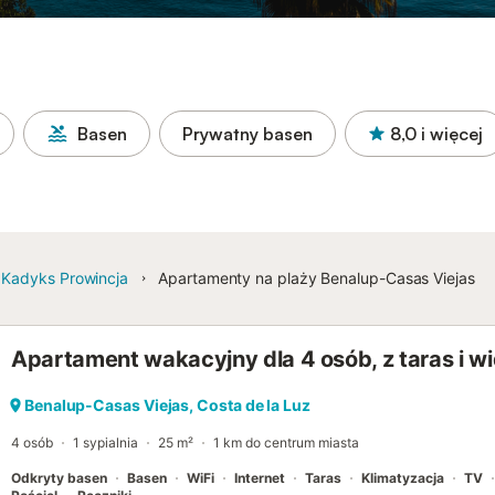
Basen
Prywatny basen
8,0
i więcej
Kadyks Prowincja
Apartamenty na plaży Benalup-Casas Viejas
Apartament wakacyjny dla 4 osób, z taras i w
Benalup-Casas Viejas, Costa de la Luz
4 osób
1 sypialnia
25 m²
1 km do centrum miasta
Odkryty basen
Basen
WiFi
Internet
Taras
Klimatyzacja
TV