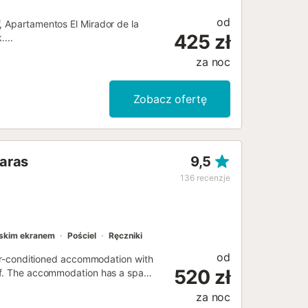
od
, Apartamentos El Mirador de la
425 zł
...
za noc
Zobacz ofertę
taras
9,5
136
recenzje
askim ekranem
Pościel
Ręczniki
od
 air-conditioned accommodation with
520 zł
olf. The accommodation has a spa
za noc