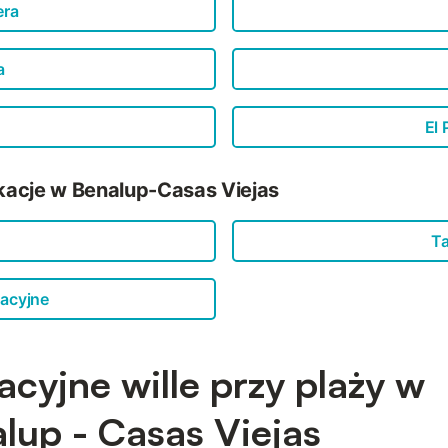
era
a
El 
kacje w Benalup-Casas Viejas
Ta
acyjne
cyjne wille przy plaży w
lup - Casas Viejas