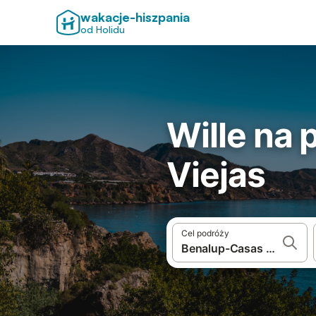
wakacje-hiszpania
od Holidu
Wille na 
Viejas
Cel podróży