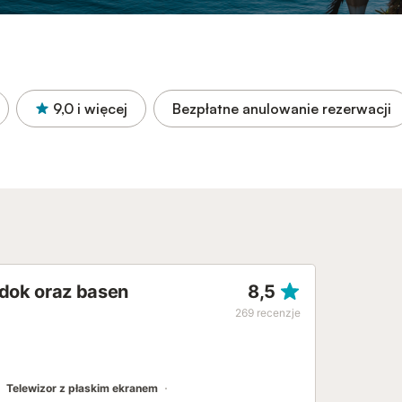
9,0
i więcej
Bezpłatne anulowanie rezerwacji
idok oraz basen
8,5
269
recenzje
Telewizor z płaskim ekranem