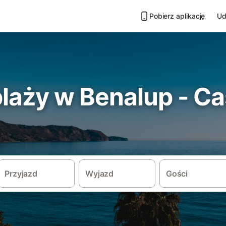
Pobierz aplikację
Ud
plaży w Benalup - C
Przyjazd
Wyjazd
Gości