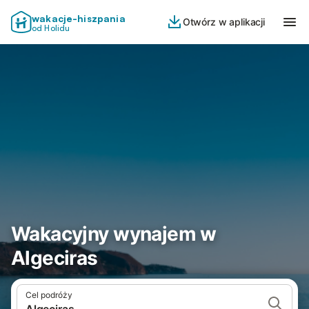
wakacje-hiszpania
Otwórz w aplikacji
od Holidu
Wakacyjny wynajem w
Algeciras
Cel podróży