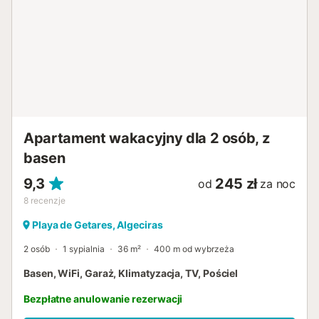
Apartament wakacyjny dla 2 osób, z
basen
9,3
245 zł
od
za noc
8
recenzje
Playa de Getares, Algeciras
2 osób
1 sypialnia
36 m²
400 m od wybrzeża
Basen, WiFi, Garaż, Klimatyzacja, TV, Pościel
Bezpłatne anulowanie rezerwacji