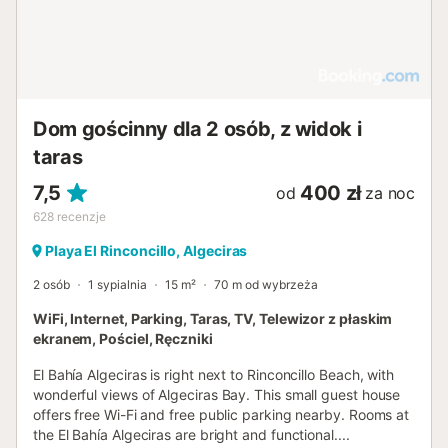
Dom gościnny dla 2 osób, z widok i
taras
7,5
400 zł
od
za noc
628
recenzje
Playa El Rinconcillo, Algeciras
2 osób
1 sypialnia
15 m²
70 m od wybrzeża
WiFi, Internet, Parking, Taras, TV, Telewizor z płaskim
ekranem, Pościel, Ręczniki
El Bahía Algeciras is right next to Rinconcillo Beach, with
wonderful views of Algeciras Bay. This small guest house
offers free Wi-Fi and free public parking nearby. Rooms at
the El Bahía Algeciras are bright and functional....