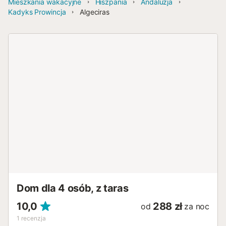
Mieszkania wakacyjne
Hiszpania
Andaluzja
Kadyks Prowincja
Algeciras
Dom dla 4 osób, z taras
10,0
288 zł
od
za noc
1
recenzja