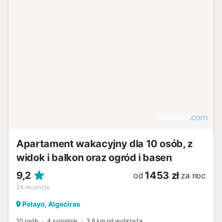
Apartament wakacyjny dla 10 osób, z
widok i balkon oraz ogród i basen
9,2
1453 zł
od
za noc
24
recenzje
Pelayo, Algeciras
10 osób
4 sypialnie
3,8 km od wybrzeża