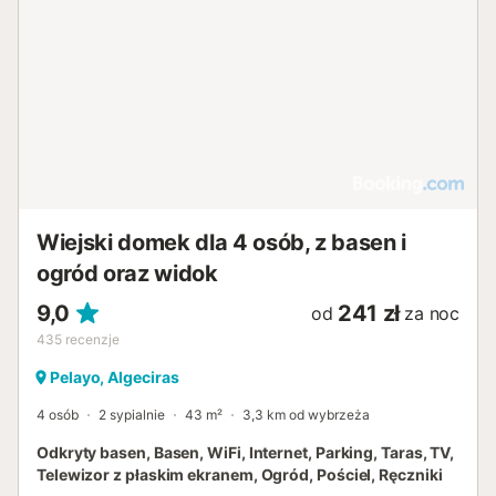
Wiejski domek dla 4 osób, z basen i
ogród oraz widok
9,0
241 zł
od
za noc
435
recenzje
Pelayo, Algeciras
4 osób
2 sypialnie
43 m²
3,3 km od wybrzeża
Odkryty basen, Basen, WiFi, Internet, Parking, Taras, TV,
Telewizor z płaskim ekranem, Ogród, Pościel, Ręczniki