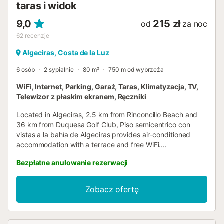
taras i widok
9,0
215 zł
od
za noc
62
recenzje
Algeciras, Costa de la Luz
6 osób
2 sypialnie
80 m²
750 m od wybrzeża
WiFi, Internet, Parking, Garaż, Taras, Klimatyzacja, TV,
Telewizor z płaskim ekranem, Ręczniki
Located in Algeciras, 2.5 km from Rinconcillo Beach and
36 km from Duquesa Golf Club, Piso semicentrico con
vistas a la bahía de Algeciras provides air-conditioned
accommodation with a terrace and free WiFi....
Bezpłatne anulowanie rezerwacji
Zobacz ofertę