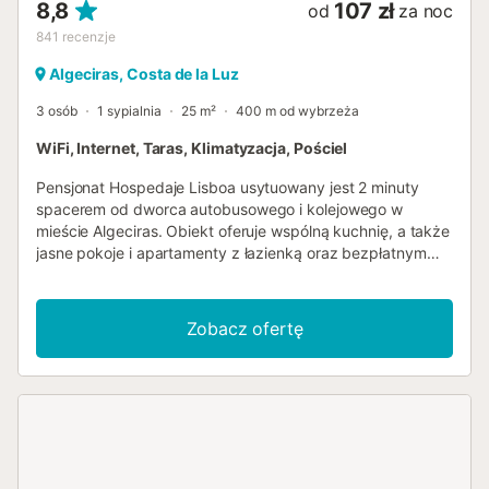
8,8
107 zł
od
za noc
841
recenzje
Algeciras, Costa de la Luz
3 osób
1 sypialnia
25 m²
400 m od wybrzeża
WiFi, Internet, Taras, Klimatyzacja, Pościel
Pensjonat Hospedaje Lisboa usytuowany jest 2 minuty
spacerem od dworca autobusowego i kolejowego w
mieście Algeciras. Obiekt oferuje wspólną kuchnię, a także
jasne pokoje i apartamenty z łazienką oraz bezpłatnym
bezprzewodowym dostępem do Internetu. Prosimy o
wcześniejsze poinformowanie obiektu Hospedaje Lisboa
Algeciras o planowanej godzinie przyjazdu. Aby to zrobić,
Zobacz ofertę
możesz wpisać treść prośby w miejscu na życzenia
specjalne lub skontaktować się bezpośrednio z obiektem,
korzystając z danych kontaktowych widniejących w
potwierdzeniu rezerwacji. Numer licencji:
P/CA/00214&A/CA/00232...