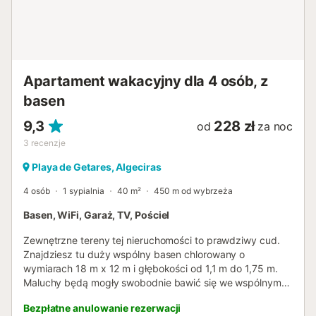
Apartament wakacyjny dla 4 osób, z
basen
9,3
228 zł
od
za noc
3
recenzje
Playa de Getares, Algeciras
4 osób
1 sypialnia
40 m²
450 m od wybrzeża
Basen, WiFi, Garaż, TV, Pościel
Zewnętrzne tereny tej nieruchomości to prawdziwy cud.
Znajdziesz tu duży wspólny basen chlorowany o
wymiarach 18 m x 12 m i głębokości od 1,1 m do 1,75 m.
Maluchy będą mogły swobodnie bawić się we wspólnym
ogrodzie lub ochłodzić się w brodziku, podczas gdy Ty
Bezpłatne anulowanie rezerwacji
będziesz cieszyć się ciepłą pogodą i słońcem. Balkon