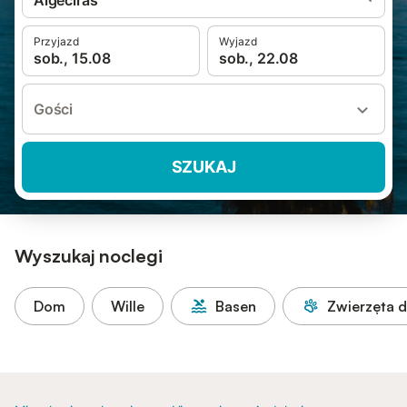
Algeciras
Przyjazd
Wyjazd
sob., 15.08
sob., 22.08
Gości
SZUKAJ
Wyszukaj noclegi
Dom
Wille
Basen
Zwierzęta 