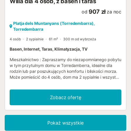
Willa dla 4 osób, z basen i taras
907 zł
od
za noc
Platja dels Muntanyans (Torredembarra),
Torredembarra
4 osób
2 sypialnie
61 m²
300 m od wybrzeża
Basen, Internet, Taras, Klimatyzacja, TV
Mieszkalnictwo : Zapraszamy do niezapomnianego pobytu
w tym przytulnym domu w Torredamberra, idealne dla
rodzin lub par poszukujących komfortu i bliskości morza.
Może pomieścić do 4 osób, dom ma 2 sypialnie i wszystkie
niezbędne udogodnienia dla idealnego wypoczynku. Na
parterze znajduje się klimatyzowany salon, idealny do
relaksu po dniu na plaży. W pełni wyposażona kuchnia
Zobacz ofertę
otwiera się na prywatne patio z grillem i weranda
wyposażone w drewniany stół i krzesła, idealne do
korzystania z zewnętrznych posiłków. Na górze, oba
pokoje są idealnie usytuowany, klimatyzacja w korytarzu
Pokaż wszystkie
zapewnia miłą temperaturę przez cały pobyt. Balkon
głównej sypialni oferuje widok na morze. Posiada Wi- Fi i