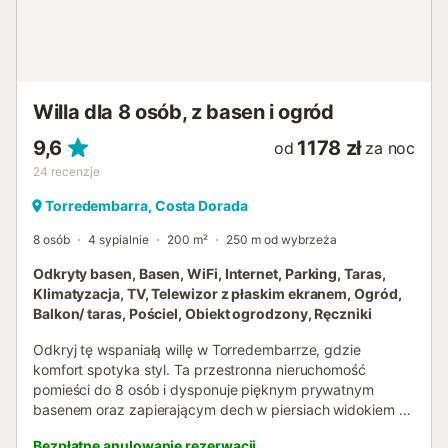
Willa dla 8 osób, z basen i ogród
9,6
1178 zł
od
za noc
24
recenzje
Torredembarra, Costa Dorada
8 osób
4 sypialnie
200 m²
250 m od wybrzeża
Odkryty basen, Basen, WiFi, Internet, Parking, Taras,
Klimatyzacja, TV, Telewizor z płaskim ekranem, Ogród,
Balkon/ taras, Pościel, Obiekt ogrodzony, Ręczniki
Odkryj tę wspaniałą willę w Torredembarrze, gdzie
komfort spotyka styl. Ta przestronna nieruchomość
pomieści do 8 osób i dysponuje pięknym prywatnym
basenem oraz zapierającym dech w piersiach widokiem na
ogród i morze. - Prywatny basen otwarty przez cały rok -
Bezpłatne anulowanie rezerwacji