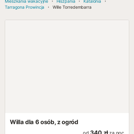
Mieszkania wakacyjne
Hiszpania
Katalonia
Tarragona Prowincja
Wille Torredembarra
Willa dla 6 osób, z ogród
340 zł
od
za noc