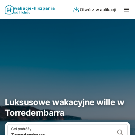
wakacje-hiszpania
Otwórz w aplikacji
od Holidu
Luksusowe wakacyjne wille w
Torredembarra
Cel podróży