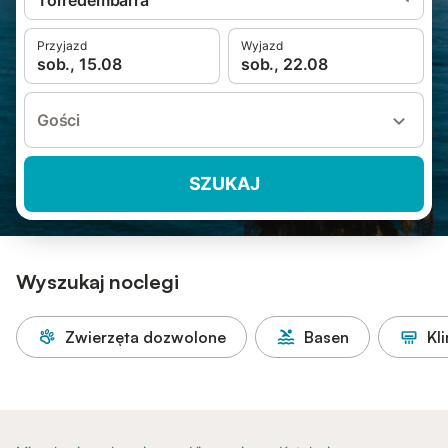
Torredembarra
Przyjazd
Wyjazd
sob., 15.08
sob., 22.08
Gości
SZUKAJ
Wyszukaj noclegi
Zwierzęta dozwolone
Basen
Kl