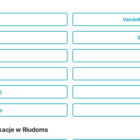
Vandellò
S
)
p
kacje w Riudoms