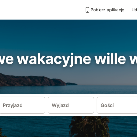
Pobierz aplikację
Ud
e wakacyjne wille 
Przyjazd
Wyjazd
Gości