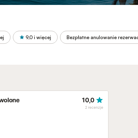
ej
9,0
i więcej
Bezpłatne anulowanie rezerwac
zwolone
10,0
2
recenzje