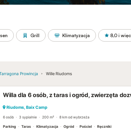
asen
Grill
Klimatyzacja
8,0
i więc
Tarragona Prowincja
Wille Riudoms
Willa dla 6 osób, z taras i ogród, zwierzęta do
Riudoms, Baix Camp
6 osób
3 sypialnie
200 m²
8 km od wybrzeża
Parking
Taras
Klimatyzacja
Ogród
Pościel
Ręczniki