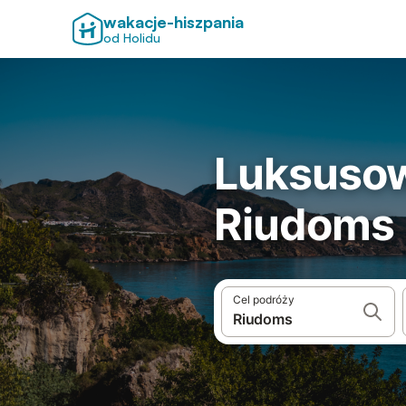
wakacje-hiszpania
od Holidu
Luksusow
Riudoms
Cel podróży