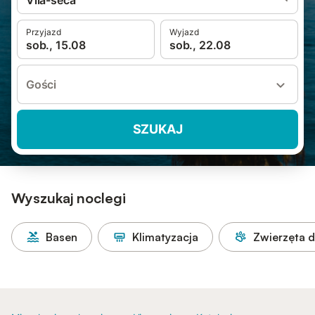
Vila-seca
Przyjazd
Wyjazd
sob., 15.08
sob., 22.08
Gości
SZUKAJ
Wyszukaj noclegi
Basen
Klimatyzacja
Zwierzęta 