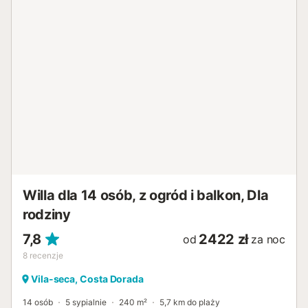
Willa dla 14 osób, z ogród i balkon, Dla
rodziny
7,8
2422 zł
od
za noc
8
recenzje
Vila-seca, Costa Dorada
14 osób
5 sypialnie
240 m²
5,7 km do plaży