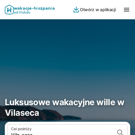
wakacje-hiszpania
Otwórz w aplikacji
od Holidu
Luksusowe wakacyjne wille w
Vilaseca
Cel podróży