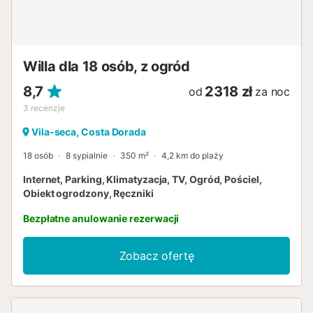
Willa dla 18 osób, z ogród
8,7
2318 zł
od
za noc
3
recenzje
Vila-seca, Costa Dorada
18 osób
8 sypialnie
350 m²
4,2 km do plaży
Internet, Parking, Klimatyzacja, TV, Ogród, Pościel,
Obiekt ogrodzony, Ręczniki
Bezpłatne anulowanie rezerwacji
Zobacz ofertę