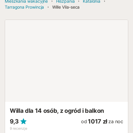
Mieszkania wakacyjne
Hiszpania
Katalonia
Tarragona Prowincja
Wille Vila-seca
Willa dla 14 osób, z ogród i balkon
9,3
1017 zł
od
za noc
9
recenzje