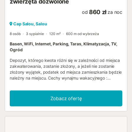
zwierzęta dozwolone
860 zł
od
za noc
Cap Salou, Salou
8 osób
3 sypialnie
120 m²
600 m od wybrzeża
Basen, WiFi, Internet, Parking, Taras, Klimatyzacja, TV,
Ogród
Depozyt, którego kwota różni się w zależności od miejsca
zakwaterowania, zostanie złożony, a jeżeli nie zostanie
złożony wyjątek, podatek od miejsca zamieszkania będzie
należny na miejscu. Cechy wynajmu wakacyjnego :
Powierzchnia (m²) : 120 Liczba pokoi : 3 Liczba gwiazdek
Ogrzewanie Klimatyzator Zamrażarka Pralka Mikrofalowy
Wspólny basen Telewizja Taras Ogród Zwierzęta
Zobacz ofertę
dozwolone Grill Piekarnik Zmywarka dostęp do Internetu
Parking Bezprzewodowy Lodówka Ekspres do kawy
Czajnik Deska do prasowania i żelazko Numer łazienki : 1...