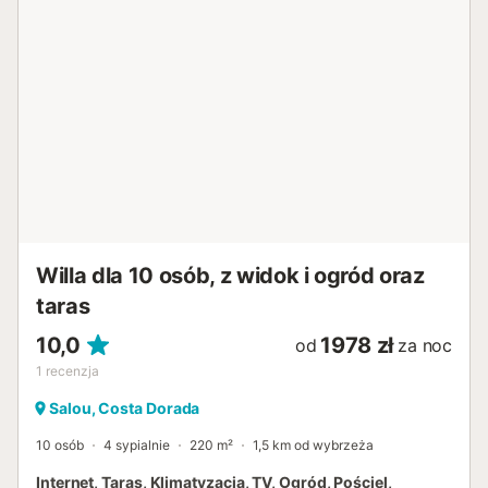
Willa dla 10 osób, z widok i ogród oraz
taras
10,0
1978 zł
od
za noc
1
recenzja
Salou, Costa Dorada
10 osób
4 sypialnie
220 m²
1,5 km od wybrzeża
Internet, Taras, Klimatyzacja, TV, Ogród, Pościel,