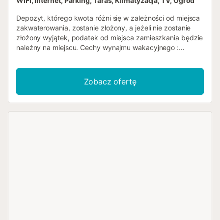
WiFi, Internet, Parking, Taras, Klimatyzacja, TV, Ogród
Depozyt, którego kwota różni się w zależności od miejsca
zakwaterowania, zostanie złożony, a jeżeli nie zostanie
złożony wyjątek, podatek od miejsca zamieszkania będzie
należny na miejscu. Cechy wynajmu wakacyjnego :
Powierzchnia (m²) : 111 Liczba pokoi : 3 Liczba gwiazdek
Balkon Klimatyzator Zamrażarka Pralka Mikrofalowy
Telewizja Taras Ogród Zwierzęta dozwolone Grill Piekarnik
Zobacz ofertę
dostęp do Internetu Parking Bezprzewodowy Lodówka
Ekspres do kawy Numer łazienki : 1...