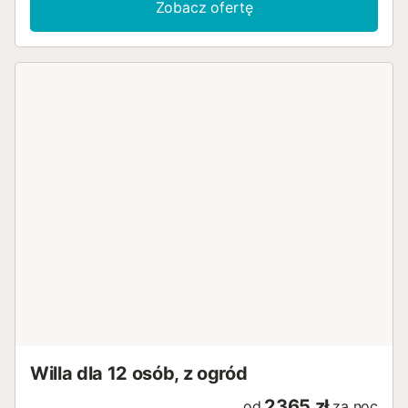
Zobacz ofertę
dozwolone Grill Piekarnik Zmywarka dostęp do Internetu
Parking Bezprzewodowy Lodówka Ekspres do kawy
Czajnik Deska do prasowania i żelazko Numer łazienki : 1...
Willa dla 12 osób, z ogród
2365 zł
od
za noc