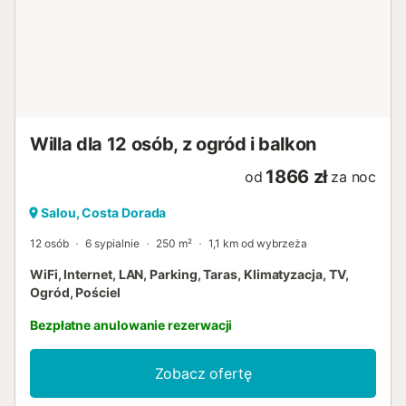
INFORMATIONS IMPORTANTES À PRENDRE EN COMPTE
Taxe de séjour non incluse dans le prix. Le paiement sera
demandé avant l'arrivée. Une caution de 1000€ par carte
de crédit sera également requise. Remboursable 14 jours
après le départ. Il est obligatoire d'effectuer
l'enregistrement en ligne avant votre arrivée pour pouvoir
récupérer les clés du logement. Inte...
Willa dla 12 osób, z ogród i balkon
1866 zł
od
za noc
Salou, Costa Dorada
12 osób
6 sypialnie
250 m²
1,1 km od wybrzeża
WiFi, Internet, LAN, Parking, Taras, Klimatyzacja, TV,
Ogród, Pościel
Bezpłatne anulowanie rezerwacji
Zobacz ofertę