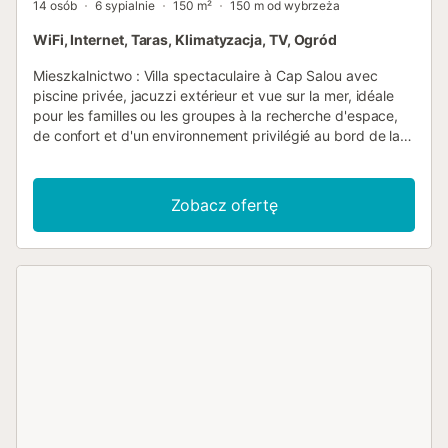
14 osób
6 sypialnie
150 m²
150 m od wybrzeża
WiFi, Internet, Taras, Klimatyzacja, TV, Ogród
Mieszkalnictwo : Villa spectaculaire à Cap Salou avec
piscine privée, jacuzzi extérieur et vue sur la mer, idéale
pour les familles ou les groupes à la recherche d'espace,
de confort et d'un environnement privilégié au bord de la
Méditerranée. Avec 150 m² de superficie et capacité pour
jusqu'à 14 personnes, le logement offre une distribution
ample et fonctionnelle, pensée pour profiter de vacances
Zobacz ofertę
confortables en groupe. Ses zones extérieures, avec
piscine privée et jacuzzi, sont parfaites pour se détendre,
se déconnecter et partager des moments spéciaux
pendant le séjour. La villa dispose de six chambres : deux
chambres avec lit double, trois chambres avec deux lits
simples chacune et une chambre avec lit superposé. De
plus, le salon dispose d'un canapé-lit double comme
espace de repos supplémentaire. Le logement dispose
également de trois salles de bains complètes avec
douche, ce qui offre plus de confort pour les familles
nombreuses. Une villa idéale pour profiter de la Costa
Dorada avec intimité, espace et vue sur la mer.