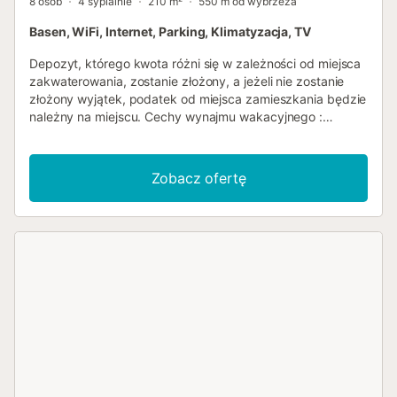
8 osób
4 sypialnie
210 m²
550 m od wybrzeża
Basen, WiFi, Internet, Parking, Klimatyzacja, TV
Depozyt, którego kwota różni się w zależności od miejsca
zakwaterowania, zostanie złożony, a jeżeli nie zostanie
złożony wyjątek, podatek od miejsca zamieszkania będzie
należny na miejscu. Cechy wynajmu wakacyjnego :
Powierzchnia (m²) : 210 Liczba pokoi : 4 Liczba gwiazdek
Klimatyzator Zamrażarka Pralka Mikrofalowy Wspólny
basen Telewizja Zwierzęta dozwolone Piekarnik Zmywarka
Zobacz ofertę
dostęp do Internetu Parking Bezprzewodowy Lodówka
Deska do prasowania i żelazko Numer łazienki : 1...