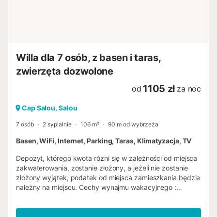
Willa dla 7 osób, z basen i taras,
zwierzęta dozwolone
1105 zł
od
za noc
Cap Salou, Salou
7 osób
2 sypialnie
106 m²
90 m od wybrzeża
Basen, WiFi, Internet, Parking, Taras, Klimatyzacja, TV
Depozyt, którego kwota różni się w zależności od miejsca
zakwaterowania, zostanie złożony, a jeżeli nie zostanie
złożony wyjątek, podatek od miejsca zamieszkania będzie
należny na miejscu. Cechy wynajmu wakacyjnego :
Powierzchnia (m²) : 106 Liczba pokoi : 2 Liczba gwiazdek
Balkon Ogrzewanie Klimatyzator Zamrażarka Pralka
Mikrofalowy Wspólny basen Telewizja Taras Zwierzęta