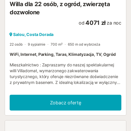
Willa dla 22 osób, z ogród, zwierzęta
dozwolone
4071 zł
od
za noc
Salou, Costa Dorada
22 osób
9 sypialnie
700 m²
650 m od wybrzeża
WiFi, Internet, Parking, Taras, Klimatyzacja, TV, Ogród
Mieszkalnictwo : Zapraszamy do naszej spektakularnej
willi Villadomat, wymarzonego zakwaterowania
turystycznego, który oferuje niezrównane doświadczenie
z prywatnym basenem. Z idealną lokalizacją w wyłącznym
obszarze Covamar w Salou, willa ta posiada wszystkie
elementy na idealne wakacje. Zakwaterowanie rozciąga
się na ponad 700 m2 i oferuje dużą przestrzeń do relaksu i
Zobacz ofertę
cieszyć się jak najwięcej. Z 9 pokoi dwuosobowych i 5
łazienek, jest mnóstwo miejsca dla dużych grup. W pełni
wyposażona kuchnia pozwoli przygotować pyszne posiłki
podczas pobytu. Zachwycający salon oferuje bezpośredni
dostęp do pięknego ogrodu urządzonego z grilla, gdzie