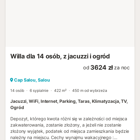
cenę. Płatność będzie wymagane przed przyjazdem.
Wymagany będzie również depozyt w wysokości 500 EUR
za kartę kredytową. Refundowane 7 dni po odlocie.
Obowiązkowe do wykonania check- in online przed
przyjazdem, aby móc odzyskać klucze do
zakwaterowania. Internet / Wifi: Dostępny tylko wtedy,
gdy jest wyraźnie określony w opisie obiektu. Połączenie
internetowe za pośrednictwem WIFI jest bezpłatną usługą
oferowaną przez firmę za działania, które nie...
Willa dla 14 osób, z jacuzzi i ogród
3624 zł
od
za noc
Cap Salou, Salou
14 osób
6 sypialnie
422 m²
450 m od wybrzeża
Jacuzzi, WiFi, Internet, Parking, Taras, Klimatyzacja, TV,
Ogród
Depozyt, którego kwota różni się w zależności od miejsca
zakwaterowania, zostanie złożony, a jeżeli nie zostanie
złożony wyjątek, podatek od miejsca zamieszkania będzie
należny na miejscu. Cechy wynajmu wakacyjnego :