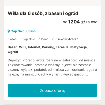
Willa dla 6 osób, z basen i ogród
1204 zł
od
za noc
Cap Salou, Salou
6 osób
3 sypialnie
115 m²
700 m od wybrzeża
Basen, WiFi, Internet, Parking, Taras, Klimatyzacja,
Ogród
Depozyt, którego kwota różni się w zależności od miejsca
zakwaterowania, zostanie złożony, a jeżeli nie zostanie
złożony wyjątek, podatek od miejsca zamieszkania będzie
należny na miejscu. Cechy wynajmu wakacyjnego :
Powierzchnia (m²) : 115 Liczba pokoi : 3 Liczba gwiazdek
Ogrzewanie Klimatyzator Zamrażarka Pralka Mikrofalowy
Wspólny basen Taras Ogród Grill Piekarnik Zmywarka
Zobacz ofertę
dostęp do Internetu Parking Bezprzewodowy Lodówka
Ekspres do kawy Czajnik Deska do prasowania i żelazko
Numer łazienki : 1 Zwierzęta niedozwolone...