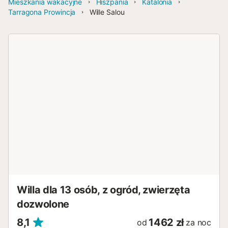
Mieszkania wakacyjne
Hiszpania
Katalonia
Tarragona Prowincja
Wille Salou
Willa dla 13 osób, z ogród, zwierzęta
dozwolone
8,1
1462 zł
od
za noc