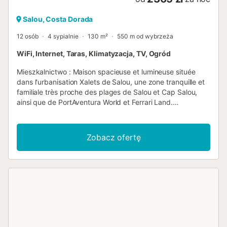
Salou, Costa Dorada
12 osób
4 sypialnie
130 m²
550 m od wybrzeża
WiFi, Internet, Taras, Klimatyzacja, TV, Ogród
Mieszkalnictwo : Maison spacieuse et lumineuse située
dans l'urbanisation Xalets de Salou, une zone tranquille et
familiale très proche des plages de Salou et Cap Salou,
ainsi que de PortAventura World et Ferrari Land.
L'hébergement est idéal pour les familles à la recherche
d'espace, d'intimité et de confort pendant leurs vacances
sur la Côte d'Or. Ses espaces extérieurs invitent à profiter
Zobacz ofertę
du beau climat méditerranéen, avec une fantastique
piscine privée, une grande terrasse meublée et un
barbecue, parfaits pour partager des repas en plein air et
des moments de détente. La maison dispose d'un grand et
confortable salon-salle à manger, avec climatisation et
accès direct à la terrasse. Elle dispose également d'une
cuisine indépendante équipée du nécessaire pour un
séjour agréable. La distribution comprend quatre
chambres et deux salles de bains complètes, offrant un