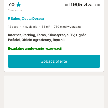
7,0
1905 zł
od
za noc
2
recenzje
Salou, Costa Dorada
12 osób
4 sypialnie
83 m²
750 m od wybrzeża
Internet, Parking, Taras, Klimatyzacja, TV, Ogród,
Pościel, Obiekt ogrodzony, Ręczniki
Bezpłatne anulowanie rezerwacji
Zobacz ofertę