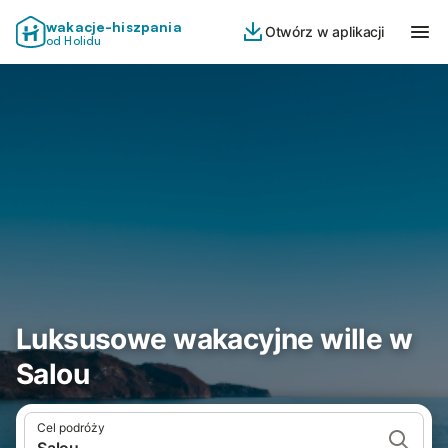
wakacje-hiszpania
Otwórz w aplikacji
od Holidu
Luksusowe wakacyjne wille w
Salou
Cel podróży