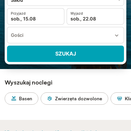
Salou
Przyjazd
Wyjazd
sob., 15.08
sob., 22.08
Gości
SZUKAJ
Wyszukaj noclegi
Basen
Zwierzęta dozwolone
Kl