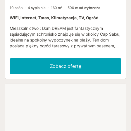
10 osób
4 sypialnie
160 m²
500 m od wybrzeża
WiFi, Internet, Taras, Klimatyzacja, TV, Ogród
Mieszkalnictwo : Dom DREAM jest fantastycznym
sąsiadującym schronisko znajduje się w okolicy Cap Salou,
idealne na spokojny wypoczynek na plaży. Ten dom
posiada piękny ogród tarasowy z prywatnym basenem,
idealny do relaksu i rozkoszowania się słońcem. - Basen:
Nie jest dostępny od 1 listopada do 30 kwietnia. Sprawdź
dostępność. Dom jest rozmieszczony na dwóch piętrach i
Zobacz ofertę
posiada cztery sypialnie, dwie łazienki i łazienkę. Główna
sypialnia, z okrągłym łóżkiem, posiada łazienkę z wanną i
dużą garderobą. Pozostałe pokoje posiadają dwa łóżka
weselne i jeden z dwoma pojedynczymi łóżkami. Kuchnia
jest niezależna i bardzo przestronna, wyposażona we
wszystkie niezbędne naczynia i urządzenia, w tym
zmywarkę. Living- jadalnia daje dostęp do tarasu ogród i
basen. - Garaż niedostępny, samochód można zostawić
na rampie - obszar Wspólnoty z odkrytym basenem
otwartym w sezonie. WAŻNE INFORMACJE DO
UWZGLĘDNIENIA Podatek turystyczny nie jest wliczony w