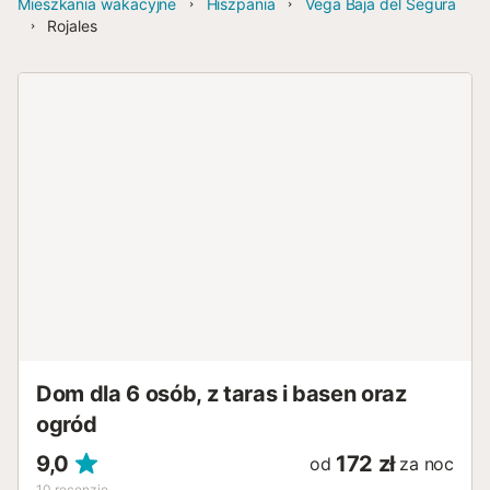
Mieszkania wakacyjne
Hiszpania
Vega Baja del Segura
Rojales
Dom dla 6 osób, z taras i basen oraz
ogród
9,0
172 zł
od
za noc
10
recenzje