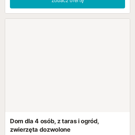
Zobacz ofertę
jest to również miejsce dla Ciebie: jedna z najlepszych plaż
na Costa Blanca znajduje się w odległości zaledwie 10
minut jazdy samochodem. Okolica oferuje szeroki wybór
zajęć rekreacyjnych i restauracji, ponieważ Torrevieja jest
popularnym miejscem dla turystów z całego świata....
Dom dla 4 osób, z taras i ogród,
zwierzęta dozwolone