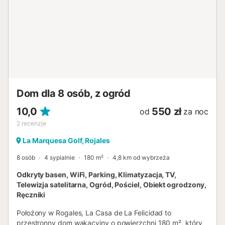
Dom dla 8 osób, z ogród
10,0
550 zł
od
za noc
2
recenzje
La Marquesa Golf, Rojales
8 osób
4 sypialnie
180 m²
4,8 km od wybrzeża
Odkryty basen, WiFi, Parking, Klimatyzacja, TV,
Telewizja satelitarna, Ogród, Pościel, Obiekt ogrodzony,
Ręczniki
Położony w Rogales, La Casa de La Felicidad to
przestronny dom wakacyjny o powierzchni 180 m², który