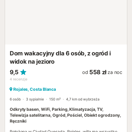
Dom wakacyjny dla 6 osób, z ogród i
widok na jezioro
9,5
558 zł
od
za noc
4
recenzje
Rojales, Costa Blanca
6 osób
3 sypialnie
150 m²
4,7 km od wybrzeża
Odkryty basen, WiFi, Parking, Klimatyzacja, TV,
Telewizja satelitarna, Ogród, Pościel, Obiekt ogrodzony,
Ręczniki
Położona w Ciudad Quesada, Rojales, willa ma wszystko,