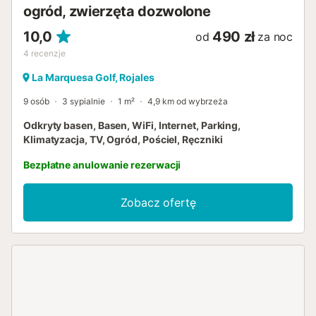
ogród, zwierzęta dozwolone
10,0
490 zł
od
za noc
4
recenzje
La Marquesa Golf, Rojales
9 osób
3 sypialnie
1 m²
4,9 km od wybrzeża
Odkryty basen, Basen, WiFi, Internet, Parking,
Klimatyzacja, TV, Ogród, Pościel, Ręczniki
Bezpłatne anulowanie rezerwacji
Zobacz ofertę