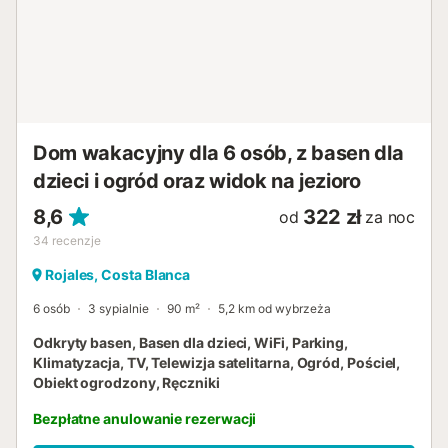
Dom wakacyjny dla 6 osób, z basen dla
dzieci i ogród oraz widok na jezioro
8,6
322 zł
od
za noc
34
recenzje
Rojales, Costa Blanca
6 osób
3 sypialnie
90 m²
5,2 km od wybrzeża
Odkryty basen, Basen dla dzieci, WiFi, Parking,
Klimatyzacja, TV, Telewizja satelitarna, Ogród, Pościel,
Obiekt ogrodzony, Ręczniki
Bezpłatne anulowanie rezerwacji