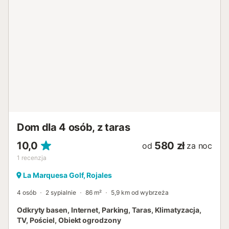
ciepłej wody przy użyciu energii cieplnej słońca, a także
międzynarodowe kanały telewizyjne za pośrednictwem
IPTV. Ma doskonałą lokalizację, ponieważ wszystkie usługi
znajdują się zaledwie 10 minut spacerem i 40 minut jazdy
samochodem od lotniska w Alicante. Doskonały wybór dla
rodzin, które chcą w pełni cieszyć się wakacjami....
Dom dla 4 osób, z taras
10,0
580 zł
od
za noc
1
recenzja
La Marquesa Golf, Rojales
4 osób
2 sypialnie
86 m²
5,9 km od wybrzeża
Odkryty basen, Internet, Parking, Taras, Klimatyzacja,
TV, Pościel, Obiekt ogrodzony