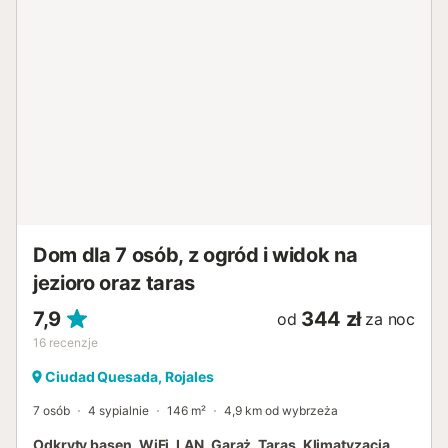
dyspozycji: pralka, żelazko, łóżko dla dziecka do 2 lat,
suszarka do włosów. Internet (bezprzewodowy LAN
[WLAN], gratis). Stacja ładowania pojazdów
elektrycznych. Max. 2 zwierzaki/psy. Smart TV. CV-
VUT0521146-A...
Dom dla 7 osób, z ogród i widok na
jezioro oraz taras
7,9
344 zł
od
za noc
16
recenzje
Ciudad Quesada, Rojales
7 osób
4 sypialnie
146 m²
4,9 km od wybrzeża
Odkryty basen, WiFi, LAN, Garaż, Taras, Klimatyzacja,