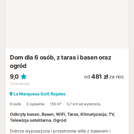
Dom dla 6 osób, z taras i basen oraz
ogród
9,0
481 zł
od
za noc
12
recenzje
La Marquesa Golf, Rojales
6 osób
3 sypialnie
155 m²
5,7 km od wybrzeża
Odkryty basen, Basen, WiFi, Taras, Klimatyzacja, TV,
Telewizja satelitarna, Ogród
Dobrze wyposażona i przestronna willa z basenem i