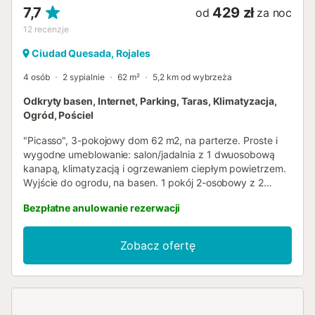
7,7
429 zł
od
za noc
12
recenzje
Ciudad Quesada, Rojales
4 osób
2 sypialnie
62 m²
5,2 km od wybrzeża
Odkryty basen, Internet, Parking, Taras, Klimatyzacja,
Ogród, Pościel
"Picasso", 3-pokojowy dom 62 m2, na parterze. Proste i
wygodne umeblowanie: salon/jadalnia z 1 dwuosobową
kanapą, klimatyzacją i ogrzewaniem ciepłym powietrzem.
Wyjście do ogrodu, na basen. 1 pokój 2-osobowy z 2
łóżkami (90 cm, o długości 195 cm), klimatyzacją i
Bezpłatne anulowanie rezerwacji
ogrzewaniem ciepłym powietrzem. 1 pokój 2-osobowy z 2
łóżkami (90 cm, o długości 190 cm), klimatyzacją i
ogrzewaniem ciepłym powietrzem. Otwarta kuchnia
Zobacz ofertę
(piekarnik, zmywarka do naczyń, 4 płyta indukcyjna,
toster, kuchenka mikrofalowa, zamrażarka, ekspres do
kawy, naboje do ekspresu do kawy (Nespresso)).
Prysznic/bidet/WC. Bojler (80 litrów). Duży taras 60 m2.
Meble ogrodowe, leżaki (2). Widok na miejscowość. Do