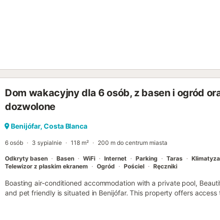
Dom wakacyjny dla 6 osób, z basen i ogród or
dozwolone
Benijófar, Costa Blanca
6 osób
3 sypialnie
118 m²
200 m do centrum miasta
Odkryty basen
Basen
WiFi
Internet
Parking
Taras
Klimatyza
Telewizor z płaskim ekranem
Ogród
Pościel
Ręczniki
Boasting air-conditioned accommodation with a private pool, Beautiful
and pet friendly is situated in Benijófar. This property offers access
and free WiFi....