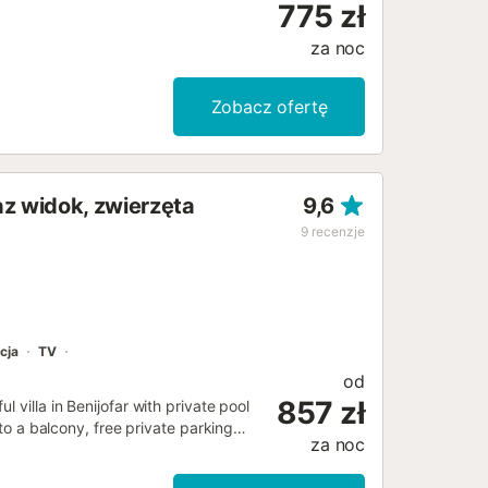
775 zł
za noc
Zobacz ofertę
az widok, zwierzęta
9,6
9
recenzje
cja
TV
od
857 zł
 villa in Benijofar with private pool
 to a balcony, free private parking
za noc