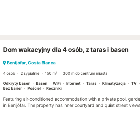
Dom wakacyjny dla 4 osób, z taras i basen
Benijófar, Costa Blanca
4 osób
2 sypialnie
150 m²
300 m do centrum miasta
Odkryty basen
Basen
WiFi
Internet
Taras
Klimatyzacja
TV
Bez barier
Pościel
Ręczniki
Featuring air-conditioned accommodation with a private pool, garden
in Benijófar. The property has inner courtyard and quiet street view
Pola Nature Reserve....