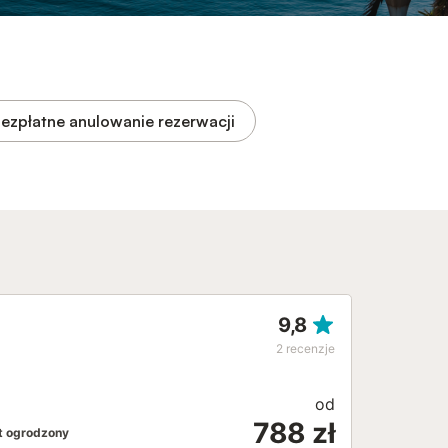
ezpłatne anulowanie rezerwacji
9,8
2
recenzje
od
788 zł
t ogrodzony