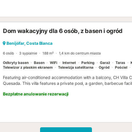
Dom wakacyjny dla 6 osób, z basen i ogród
Benijófar, Costa Blanca
6 osób
3 sypialnie
188 m²
1,4 km do centrum miasta
Odkryty basen
Basen
WiFi
Internet
Parking
Garaż
Taras
Telewizor z płaskim ekranem
Telewizja satelitarna
Ogród
Pościel
Featuring air-conditioned accommodation with a balcony, CH Villa C
Quesada. This villa features a private pool, a garden, barbecue facili
parking....
Bezpłatne anulowanie rezerwacji