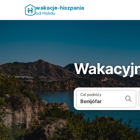
wakacje-hiszpania
od Holidu
Wakacyjn
Cel podróży