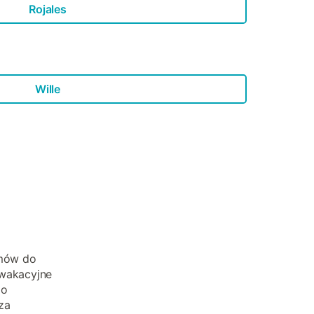
Rojales
Wille
omów do
 wakacyjne
go
za