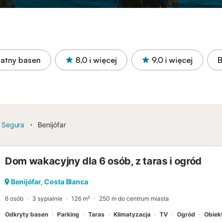
atny basen
8,0
i więcej
9,0
i więcej
B
l Segura
Benijófar
Dom wakacyjny dla 6 osób, z taras i ogród
Benijófar, Costa Blanca
6 osób
3 sypialnie
126 m²
250 m do centrum miasta
Odkryty basen
Parking
Taras
Klimatyzacja
TV
Ogród
Obiek