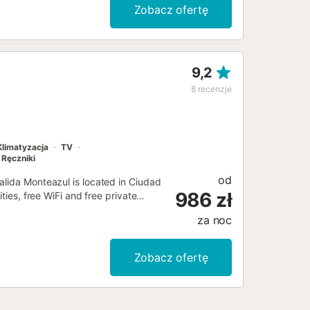
Zobacz ofertę
9,2
8
recenzje
Klimatyzacja
TV
Ręczniki
od
alida Monteazul is located in Ciudad
986 zł
ties, free WiFi and free private
za noc
Zobacz ofertę