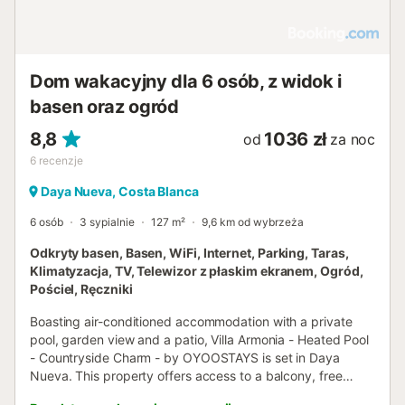
Dom wakacyjny dla 6 osób, z widok i
basen oraz ogród
8,8
1036 zł
od
za noc
6
recenzje
Daya Nueva, Costa Blanca
6 osób
3 sypialnie
127 m²
9,6 km od wybrzeża
Odkryty basen, Basen, WiFi, Internet, Parking, Taras,
Klimatyzacja, TV, Telewizor z płaskim ekranem, Ogród,
Pościel, Ręczniki
Boasting air-conditioned accommodation with a private
pool, garden view and a patio, Villa Armonia - Heated Pool
- Countryside Charm - by OYOOSTAYS is set in Daya
Nueva. This property offers access to a balcony, free
private parking and free WiFi....