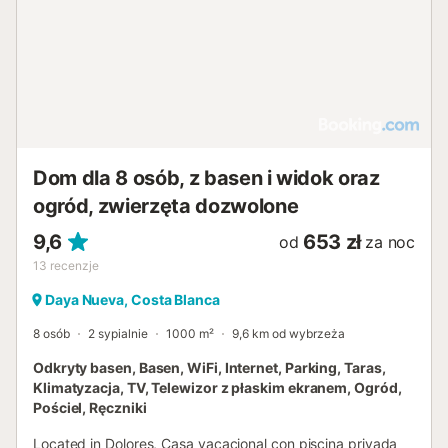
Dom dla 8 osób, z basen i widok oraz
ogród, zwierzęta dozwolone
9,6
653 zł
od
za noc
13
recenzje
Daya Nueva, Costa Blanca
8 osób
2 sypialnie
1000 m²
9,6 km od wybrzeża
Odkryty basen, Basen, WiFi, Internet, Parking, Taras,
Klimatyzacja, TV, Telewizor z płaskim ekranem, Ogród,
Pościel, Ręczniki
Located in Dolores, Casa vacacional con piscina privada