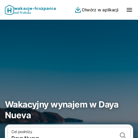
wakacje-hiszpania
Otwórz w aplikacji
od Holidu
Wakacyjny wynajem w Daya
Nueva
Cel podróży