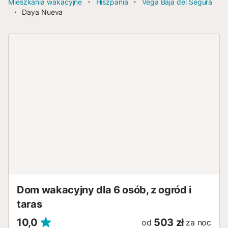
Mieszkania wakacyjne
Hiszpania
Vega Baja del Segura
Daya Nueva
Dom wakacyjny dla 6 osób, z ogród i
taras
10,0
503 zł
od
za noc