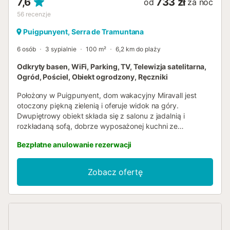
7,6
733 zł
od
za noc
56
recenzje
Puigpunyent, Serra de Tramuntana
6 osób
3 sypialnie
100 m²
6,2 km do plaży
Odkryty basen, WiFi, Parking, TV, Telewizja satelitarna,
Ogród, Pościel, Obiekt ogrodzony, Ręczniki
Położony w Puigpunyent, dom wakacyjny Miravall jest
otoczony piękną zielenią i oferuje widok na góry.
Dwupiętrowy obiekt składa się z salonu z jadalnią i
rozkładaną sofą, dobrze wyposażonej kuchni ze
zmywarką, 2 sypialni oraz 2 łazienek, dzięki czemu może
Bezpłatne anulowanie rezerwacji
pomieścić 6 osób. Dodatkowe udogodnienia obejmują Wi-
Fi, pralkę, wentylatory, kominek, telewizję satelitarną,
zabawki dla dzieci, łóżeczko dziecięce i krzesełko do
Zobacz ofertę
karmienia. W części zewnętrznej znajduje się prywatny
basen z widokiem na góry, prysznic zewnętrzny oraz
wiele miejsc do spożywania posiłków na świeżym
powietrzu, gdzie można zjeść kolację pod gwiazdami z
rodziną. Najbliższe restauracje i bary w Puigpuñent (1,6
km) oddalone są o 4 minuty jazdy samochodem, podobnie