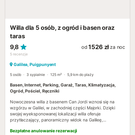
Willa dla 5 osób, z ogród i basen oraz
taras
9,8
1526 zł
od
za noc
5
recenzje
Galilea, Puigpunyent
5 osób
3 sypialnie
125 m²
5,9 km do plaży
Basen, Internet, Parking, Garaż, Taras, Klimatyzacja,
Ogród, Pościel, Ręczniki
Nowoczesna willa z basenem Can Jordi wznosi się na
wzgórzu w Galilei, w zachodniej części Majorki. Dzięki
swojej wyeksponowanej lokalizacji willa oferuje
przytłaczający, panoramiczny widok na Galileę,
pagórkowaty krajobraz – aż po morze. Tutaj
Bezpłatne anulowanie rezerwacji
doświadczysz wyjątkowej i ekskluzywnej sytuacji