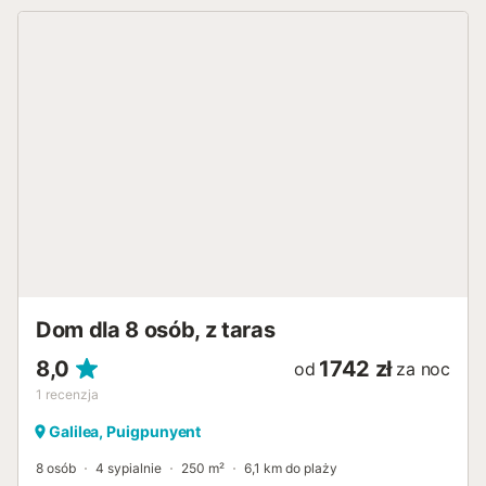
Dom dla 8 osób, z taras
8,0
1742 zł
od
za noc
1
recenzja
Galilea, Puigpunyent
8 osób
4 sypialnie
250 m²
6,1 km do plaży