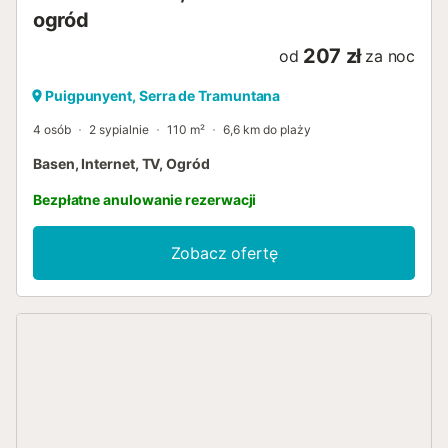
ogród
207 zł
od
za noc
Puigpunyent, Serra de Tramuntana
4 osób
2 sypialnie
110 m²
6,6 km do plaży
Basen, Internet, TV, Ogród
Bezpłatne anulowanie rezerwacji
Zobacz ofertę