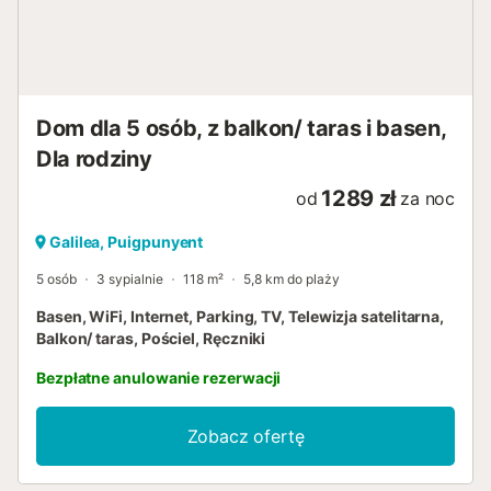
starannie zaprojektowana z myślą o prywatności,
zapewniając komfortowy pobyt wszystkim gościom.
Stylowa Villa Can Taco znajduje się w pięknej zachodniej
części Majorki. Otoczona górami Tramuntana, ta
oszałamiająca nier...
Dom dla 5 osób, z balkon/ taras i basen,
Dla rodziny
1289 zł
od
za noc
Galilea, Puigpunyent
5 osób
3 sypialnie
118 m²
5,8 km do plaży
Basen, WiFi, Internet, Parking, TV, Telewizja satelitarna,
Balkon/ taras, Pościel, Ręczniki
Bezpłatne anulowanie rezerwacji
Zobacz ofertę