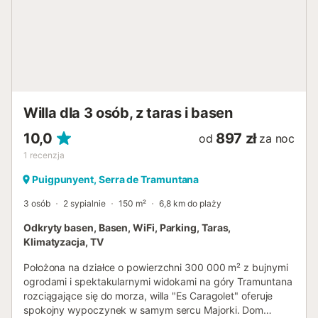
Willa dla 3 osób, z taras i basen
10,0
897 zł
od
za noc
1
recenzja
Puigpunyent, Serra de Tramuntana
3 osób
2 sypialnie
150 m²
6,8 km do plaży
Odkryty basen, Basen, WiFi, Parking, Taras,
Klimatyzacja, TV
Położona na działce o powierzchni 300 000 m² z bujnymi
ogrodami i spektakularnymi widokami na góry Tramuntana
rozciągające się do morza, willa "Es Caragolet" oferuje
spokojny wypoczynek w samym sercu Majorki. Dom