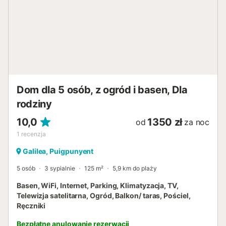
Dom dla 5 osób, z ogród i basen, Dla
rodziny
10,0
1350 zł
od
za noc
1
recenzja
Galilea, Puigpunyent
5 osób
3 sypialnie
125 m²
5,9 km do plaży
Basen, WiFi, Internet, Parking, Klimatyzacja, TV,
Telewizja satelitarna, Ogród, Balkon/ taras, Pościel,
Ręczniki
Bezpłatne anulowanie rezerwacji