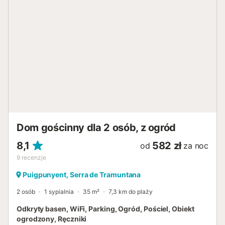
jak supermarkety i inne usługi. Centrum Palmy znajduje się
około 30 minut jazdy samochodem (17,6 km), a lotnisko w
Palma de Mallorca – zaledwie 31 minut jazdy samochodem
(26,5 km). Ponadto plaża Cala Major oddalona jest o 23
minuty jazdy samochodem (18,4 km). Tutaj można cieszyć
się hiszpańskim słońcem i odpocząć na piasku. Na terenie
obiektu dostępne są miejsca parkingowe. Pościel i ręczniki
są wliczone w cenę. Numer licencji: ET2421 Nazwa:
Miravall...
Dom gościnny dla 2 osób, z ogród
8,1
582 zł
od
za noc
9
recenzje
Puigpunyent, Serra de Tramuntana
2 osób
1 sypialnia
35 m²
7,3 km do plaży
Odkryty basen, WiFi, Parking, Ogród, Pościel, Obiekt
ogrodzony, Ręczniki