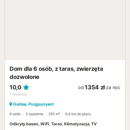
Zatrzymasz się w uroczej, sennej wiosce, której mała
restauracja przy kościele jest znana na całej wyspie z
dobrych tapas i lokalnego piwa. Nawet w upalne dni
zawsze wieje delikatna bryza z przyjemną mieszanką
górskiego i śródziemnomorskiego powietrza. Weź głęboki
oddech i ciesz się całkowicie zrelaksowanym urlopem w
jednym z najpiękniejszych regionów wyspy. Numer
licencji: ETV / 4981...
Dom dla 6 osób, z taras, zwierzęta
dozwolone
10,0
1354 zł
od
za noc
1
recenzja
Galilea, Puigpunyent
6 osób
3 sypialnie
250 m²
6,4 km do plaży
Odkryty basen, WiFi, Taras, Klimatyzacja, TV