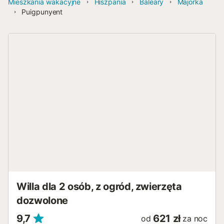
Mieszkania wakacyjne
Hiszpania
Baleary
Majorka
Puigpunyent
Willa dla 2 osób, z ogród, zwierzęta
dozwolone
9,7
621 zł
od
za noc