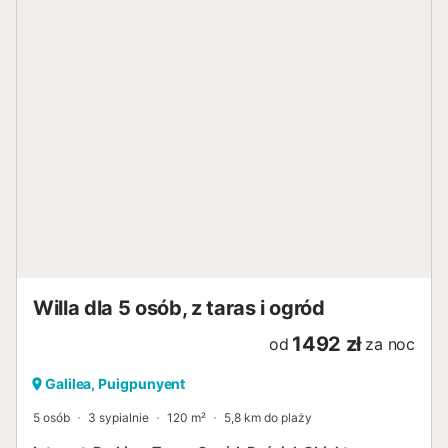
Willa dla 5 osób, z taras i ogród
1492 zł
od
za noc
Galilea, Puigpunyent
5 osób
3 sypialnie
120 m²
5,8 km do plaży