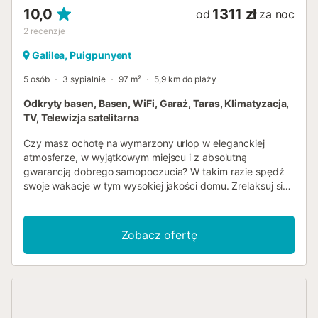
sklepami i...
10,0
1311 zł
od
za noc
2
recenzje
Galilea, Puigpunyent
5 osób
3 sypialnie
97 m²
5,9 km do plaży
Odkryty basen, Basen, WiFi, Garaż, Taras, Klimatyzacja,
TV, Telewizja satelitarna
Czy masz ochotę na wymarzony urlop w eleganckiej
atmosferze, w wyjątkowym miejscu i z absolutną
gwarancją dobrego samopoczucia? W takim razie spędź
swoje wakacje w tym wysokiej jakości domu. Zrelaksuj się
w krystalicznie czystym basenie infinity ze wspaniałym
widokiem na góry i piękne wybrzeże morskie. Luksusowy i
jasny dom jest całkowicie odnowiony, a wnętrze jest w
Zobacz ofertę
nowoczesnym, atrakcyjnym i eleganckim stylu. Grupy (z
wyjątkiem rodzin i par powyżej 30 lat) tylko na życzenie i
ze specjalnym depozytem. I pomimo spokojnej lokalizacji,
Palma jest tylko około 10 km w linii prostej i jest łatwo
dostępny przez wąską górską drogę. Galilea jest najwyżej
położoną wioską na wyspie i oferuje niesamowite widoki.