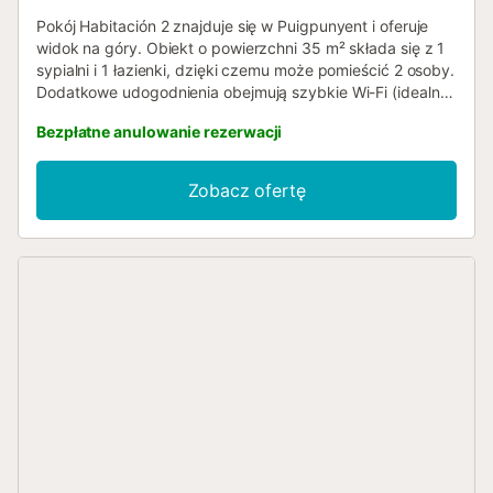
Pokój Habitación 2 znajduje się w Puigpunyent i oferuje
widok na góry. Obiekt o powierzchni 35 m² składa się z 1
sypialni i 1 łazienki, dzięki czemu może pomieścić 2 osoby.
Dodatkowe udogodnienia obejmują szybkie Wi-Fi (idealne
do wideorozmów) z dedykowanym miejscem do pracy
Bezpłatne anulowanie rezerwacji
biurowej. Ponadto do dyspozycji gości jest również stół
bilardowy. Dostępne są także łóżeczko dziecięce i
krzesełko do karmienia. Obiekt nie oferuje klimatyzacji.
Zobacz ofertę
Domek letniskowy ze wspólną kuchnią, basenem,
ogrodem, tarasem i miejscem do grillowania do dyspozycji
gości. Na terenie obiektu dostępny jest parking.
Zwierzęta, palenie tytoniu oraz organizowanie imprez są
zabronione. Obiekt dysponuje przechowalnią motocykli i
rowerów....