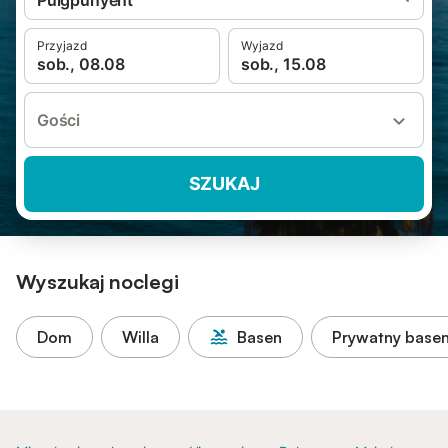
Puigpunyent
Przyjazd
Wyjazd
sob., 08.08
sob., 15.08
Gości
SZUKAJ
Wyszukaj noclegi
Dom
Willa
Basen
Prywatny base