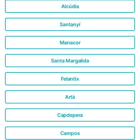
Alcúdia
Santanyí
Manacor
Santa Margalida
Felantix
Artà
Capdepera
Campos