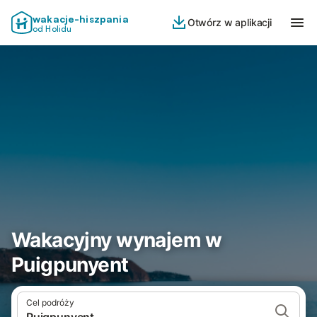
wakacje-hiszpania
Otwórz w aplikacji
od Holidu
Wakacyjny wynajem w
Puigpunyent
Cel podróży