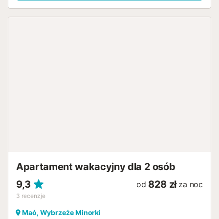
Apartament wakacyjny dla 2 osób
9,3
828 zł
od
za noc
3
recenzje
Maó, Wybrzeże Minorki