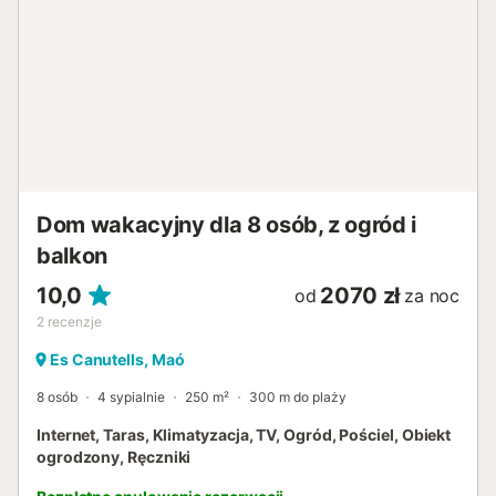
energooszczędne oświetlenie....
Dom wakacyjny dla 8 osób, z ogród i
balkon
10,0
2070 zł
od
za noc
2
recenzje
Es Canutells, Maó
8 osób
4 sypialnie
250 m²
300 m do plaży
Internet, Taras, Klimatyzacja, TV, Ogród, Pościel, Obiekt
ogrodzony, Ręczniki