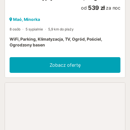
539 zł
od
za noc
Maó, Minorka
8 osób
5 sypialnie
5,9 km do plaży
WiFi, Parking, Klimatyzacja, TV, Ogród, Pościel,
Ogrodzony basen
Zobacz ofertę