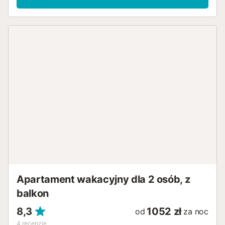
zewnętrzną z otwartym tarasem i balkonem. Dostępny jest
bezpłatny parking na ulicy. Zwierzęta domowe, palenie i
organizowanie imprez są niedozwolone. Ogrzewanie
dostępne jest na życzenie i za dodatkową opłatą....
Apartament wakacyjny dla 2 osób, z
balkon
8,3
1052 zł
od
za noc
4
recenzje