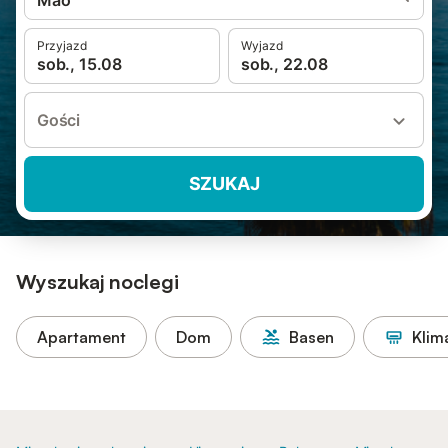
Maó
Przyjazd
Wyjazd
sob., 15.08
sob., 22.08
Gości
SZUKAJ
Wyszukaj noclegi
Apartament
Dom
Basen
Klim