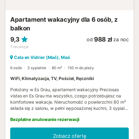
Apartament wakacyjny dla 6 osób, z
balkon
9,3
988 zł
od
za noc
7
recenzje
Cala en Vidrier (Maó), Maó
6 osób
3 sypialnie
80 m²
150 m do plaży
WiFi, Klimatyzacja, TV, Pościel, Ręczniki
Położony w Es Grau, apartament wakacyjny Preciosas
vistas en Es Grau ma wszystko, czego potrzebujesz na
komfortowe wakacje. Nieruchomość o powierzchni 80 m²
składa się z salonu, w pełni wyposażonej kuchni, 3 sypialni
i 2 łazienek, dzięki czemu może pomieścić 6 osób.
Bezpłatne anulowanie rezerwacji
Dodatkowe udogodnienia obejmują szybkie Wi-Fi (idealne
do rozmów wideo), telewizor, klimatyzację, wentylator
oraz pralkę. Obiekt dysponuje prywatną częścią
Zobacz ofertę