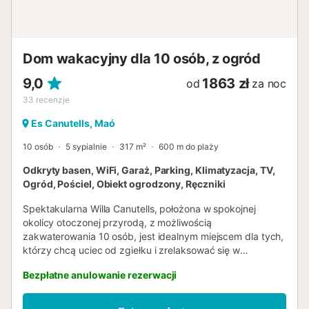
Dom wakacyjny dla 10 osób, z ogród
9,0
1863 zł
od
za noc
33
recenzje
Es Canutells, Maó
10 osób
5 sypialnie
317 m²
600 m do plaży
Odkryty basen, WiFi, Garaż, Parking, Klimatyzacja, TV,
Ogród, Pościel, Obiekt ogrodzony, Ręczniki
Spektakularna Willa Canutells, położona w spokojnej
okolicy otoczonej przyrodą, z możliwością
zakwaterowania 10 osób, jest idealnym miejscem dla tych,
którzy chcą uciec od zgiełku i zrelaksować się w
luksusowej atmosferze. Rozłożony na dwóch piętrach,
Bezpłatne anulowanie rezerwacji
klimatyzowany dom wakacyjny z jasnymi pokojami i
nowoczesną architekturą posiada 5 sypialni, 5 łazienek, 2
salony oraz w pełni wyposażoną kuchnię z wyspą.