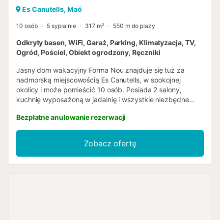
Es Canutells, Maó
10 osób
5 sypialnie
317 m²
550 m do plaży
Odkryty basen, WiFi, Garaż, Parking, Klimatyzacja, TV,
Ogród, Pościel, Obiekt ogrodzony, Ręczniki
Jasny dom wakacyjny Forma Nou znajduje się tuż za
nadmorską miejscowością Es Canutells, w spokojnej
okolicy i może pomieścić 10 osób. Posiada 2 salony,
kuchnię wyposażoną w jadalnię i wszystkie niezbędne
sprzęty AGD do gotowania, 5 sypialni oraz 5 łazienek
Bezpłatne anulowanie rezerwacji
rozmieszczonych na 2 piętrach. Udogodnienia
przestronnego domu wakacyjnego obejmują również Wi-
Fi, klimatyzację, telewizję satelitarną oraz miejsce
Zobacz ofertę
parkingowe. Obiekt posiada wannę z hydromasażem i
jacuzzi, niestety nie działają one. Przepiękny widok na
morze z kilku okien panoramicznych oraz strefa
zewnętrzna z zadaszonym tarasem i basenem spełnią
wszystkie oczekiwania. Restauracje, sklepy i piaszczyste
plaże oddalone są o około 5 minut jazdy samochodem;
lotnisko znajduje się 6 km od obiektu. Łóżeczko dziecięce
i krzesełko do karmienia są dostępne na życzenie,