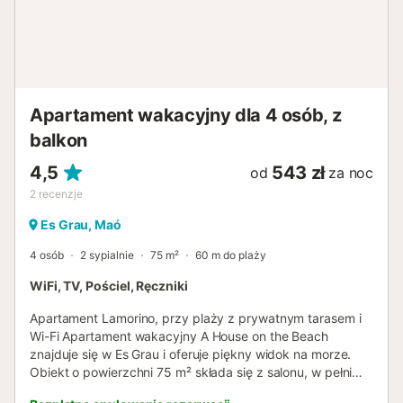
Apartament wakacyjny dla 4 osób, z
balkon
4,5
543 zł
od
za noc
2
recenzje
Es Grau, Maó
4 osób
2 sypialnie
75 m²
60 m do plaży
WiFi, TV, Pościel, Ręczniki
Apartament Lamorino, przy plaży z prywatnym tarasem i
Wi-Fi Apartament wakacyjny A House on the Beach
znajduje się w Es Grau i oferuje piękny widok na morze.
Obiekt o powierzchni 75 m² składa się z salonu, w pełni
wyposażonej kuchni, 2 sypialni i 1 łazienki, mogąc