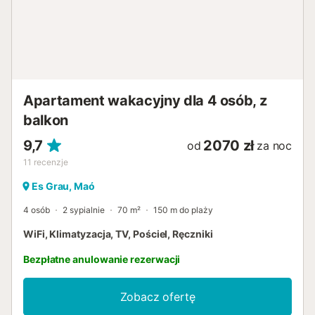
Apartament wakacyjny dla 4 osób, z
balkon
9,7
2070 zł
od
za noc
11
recenzje
Es Grau, Maó
4 osób
2 sypialnie
70 m²
150 m do plaży
WiFi, Klimatyzacja, TV, Pościel, Ręczniki
Bezpłatne anulowanie rezerwacji
Zobacz ofertę