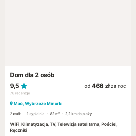
Dom dla 2 osób
9,5
466 zł
od
za noc
78
recenzje
Maó, Wybrzeże Minorki
2 osób
1 sypialnia
82 m²
2,2 km do plaży
WiFi, Klimatyzacja, TV, Telewizja satelitarna, Pościel,
Ręczniki