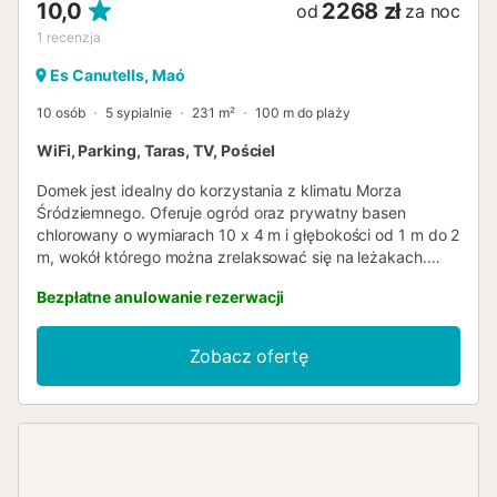
10,0
2268 zł
od
za noc
1
recenzja
Es Canutells, Maó
10 osób
5 sypialnie
231 m²
100 m do plaży
WiFi, Parking, Taras, TV, Pościel
Domek jest idealny do korzystania z klimatu Morza
Śródziemnego. Oferuje ogród oraz prywatny basen
chlorowany o wymiarach 10 x 4 m i głębokości od 1 m do 2
m, wokół którego można zrelaksować się na leżakach.
Dodatkowo znajdują się tu dwa tarasy oraz ganek z
Bezpłatne anulowanie rezerwacji
grillem i widokiem na morze, ze stołami, przy których
można spożywać posiłki lub drinki w towarzystwie. Basen
jest do prywatnego użytku. Dwupiętrowe wnętrze zostało
Zobacz ofertę
zaprojektowane z myślą o spokojnym pobycie. Na
głównym piętrze znajduje się pokój dzienno-jadalny z
kominkiem i Smart TV, idealny na długie wieczory.
Niezależna kuchnia jest gazowa i wyposażona we
wszystko, co potrzebne do komfortowego gotowania. W
domu znajduje się również pralka, żelazko i deska do