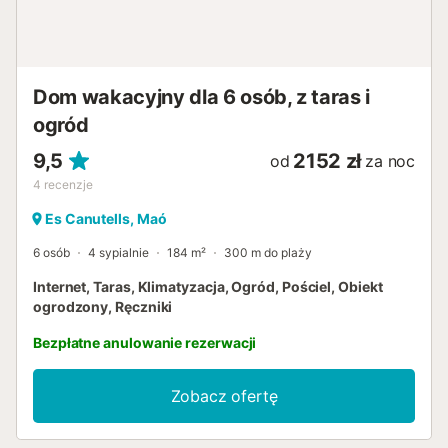
Dom wakacyjny dla 6 osób, z taras i
ogród
9,5
2152 zł
od
za noc
4
recenzje
Es Canutells, Maó
6 osób
4 sypialnie
184 m²
300 m do plaży
Internet, Taras, Klimatyzacja, Ogród, Pościel, Obiekt
ogrodzony, Ręczniki
Bezpłatne anulowanie rezerwacji
Zobacz ofertę