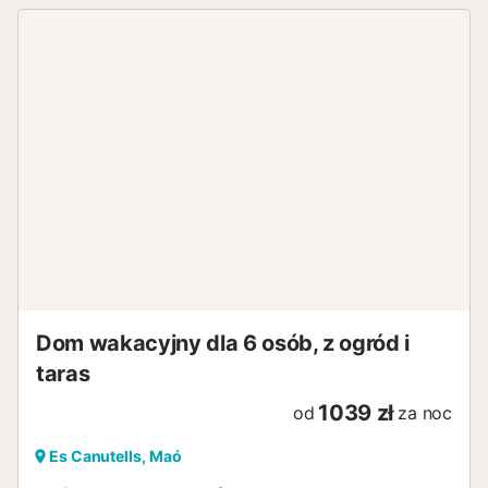
Dom wakacyjny dla 6 osób, z ogród i
taras
1039 zł
od
za noc
Es Canutells, Maó