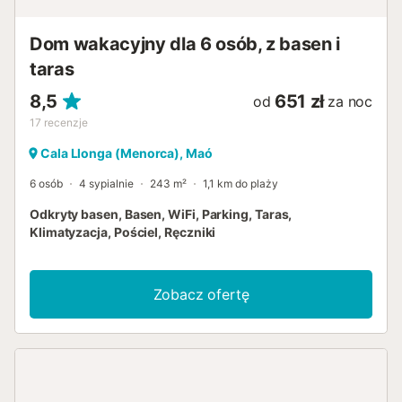
Dom wakacyjny dla 6 osób, z basen i
taras
8,5
651 zł
od
za noc
17
recenzje
Cala Llonga (Menorca), Maó
6 osób
4 sypialnie
243 m²
1,1 km do plaży
Odkryty basen, Basen, WiFi, Parking, Taras,
Klimatyzacja, Pościel, Ręczniki
Zobacz ofertę