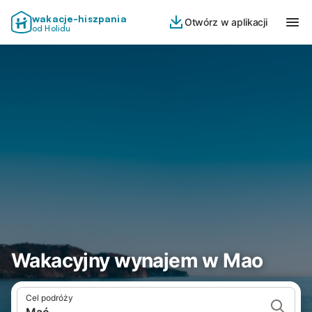
wakacje-hiszpania
Otwórz w aplikacji
od Holidu
Wakacyjny wynajem w Mao
Cel podróży