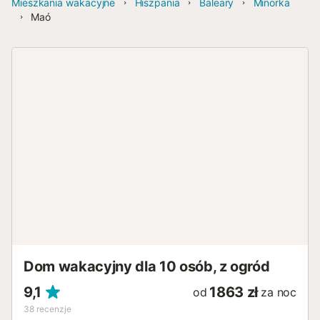
Mieszkania wakacyjne
Hiszpania
Baleary
Minorka
Maó
Dom wakacyjny dla 10 osób, z ogród
9,1
1863 zł
od
za noc
38
recenzje