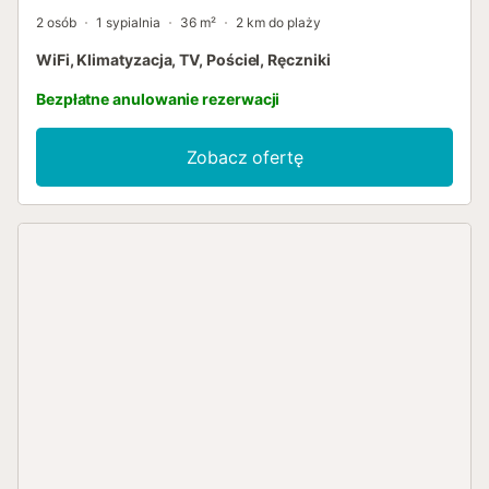
2 osób
1 sypialnia
36 m²
2 km do plaży
WiFi, Klimatyzacja, TV, Pościel, Ręczniki
Bezpłatne anulowanie rezerwacji
Zobacz ofertę