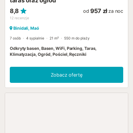
taras oraz ogród
8,8
957 zł
od
za noc
12
recenzje
Binidali, Maó
7 osób
4 sypialnie
21 m²
550 m do plaży
Odkryty basen, Basen, WiFi, Parking, Taras,
Klimatyzacja, Ogród, Pościel, Ręczniki
Zobacz ofertę