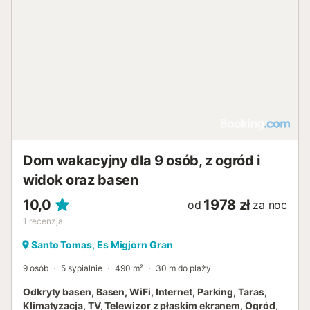
Dom wakacyjny dla 9 osób, z ogród i
widok oraz basen
10,0
1978 zł
od
za noc
1
recenzja
Santo Tomas, Es Migjorn Gran
9 osób
5 sypialnie
490 m²
30 m do plaży
Odkryty basen, Basen, WiFi, Internet, Parking, Taras,
Klimatyzacja, TV, Telewizor z płaskim ekranem, Ogród,