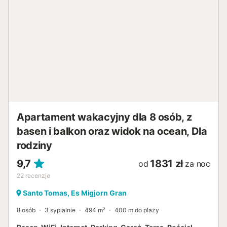
z klimatyzacją, które dzielą w pełni wyposażoną łazienkę z
prysznicem. Villa Marina to idealny wybór dla osób
szukających komfortu, bliskości plaży i relaksującego
otoczenia na niezapomniane wakacje. Wynajem tej
nieruchomości wiąże się z wyraźną akceptacją naszego
Regulaminu, dostępnego na stronie internetowej Escape
Home. Opłata turystyczna: Zgodnie z przepisami
Parlamentu Balearów, podatek od turystyki
zrównoważonej (Tasa sobre el Turismo Sostenible) jest
nakładany na wszystkich goś...
Apartament wakacyjny dla 8 osób, z
basen i balkon oraz widok na ocean, Dla
rodziny
9,7
1831 zł
od
za noc
22
recenzje
Santo Tomas, Es Migjorn Gran
8 osób
3 sypialnie
494 m²
400 m do plaży