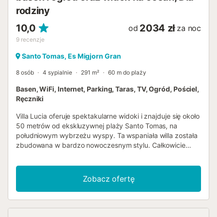
rodziny
10,0
2034 zł
od
za noc
9
recenzje
Santo Tomas, Es Migjorn Gran
8 osób
4 sypialnie
291 m²
60 m do plaży
Basen, WiFi, Internet, Parking, Taras, TV, Ogród, Pościel,
Ręczniki
Villa Lucia oferuje spektakularne widoki i znajduje się około
50 metrów od ekskluzywnej plaży Santo Tomas, na
południowym wybrzeżu wyspy. Ta wspaniała willa została
zbudowana w bardzo nowoczesnym stylu. Całkowicie
odnowiona, w prostym i minimalistycznym stylu,
zbudowana na dwóch piętrach, emanuje świeżością i
nowoczesnością. Na parterze znajduje się przestronny
Zobacz ofertę
salon z jadalnią z bezpośrednim wyjściem na duży taras, 3
dwuosobowe sypialnie z pojedynczymi łóżkami, dwie
łazienki z dużymi prysznicami. Kuchnia jest bardzo
przestronna i w pełni wyposażona, posiada zmywarkę,