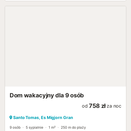
Dom wakacyjny dla 9 osób
758 zł
od
za noc
Santo Tomas, Es Migjorn Gran
9 osób
5 sypialnie
1 m²
250 m do plaży