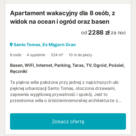
Apartament wakacyjny dla 8 osób, z
widok na ocean i ogród oraz basen
2288 zł
od
za noc
Santo Tomas, Es Migjorn Gran
8 osób
4 sypialnie
324 m²
10 m do plaży
Basen, WiFi, Internet, Parking, Taras, TV, Ogród, Pościel,
Ręczniki
Ta piękna willa położona przy jednej z najcichszych ulic
pięknej urbanizacji Santo Tomas, otoczona drzewami,
zapewnia wyjątkową prywatność i spokój. Jest to
przestronna willa o śródziemnomorskiej architekturze z
widokiem na morze i dużym basenem. Basen (ok. 14mts
na 6mts) 5 minut spacerem od plaży. Posiada duży salon
z jadalnią na parterze z bezpośrednim wyjściem na duży
Zobacz ofertę
taras, gdzie można wygodnie zjeść posiłek, patrząc na
basen, a także dużą werandę z sofami, aby cieszyć się