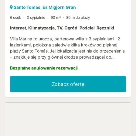
Santo Tomas, Es Migjorn Gran
6 osób
3 sypialnie
90 m²
80 m do plaży
Internet, Klimatyzacja, TV, Ogród, Pościel, Ręczniki
Villa Marina to urocza, parterowa willa z 3 sypialniami i 2
łazienkami, położona zaledwie kilka kroków od pięknej
plaży Santo Tomás. Jej lokalizacja jest nie do przecenienia
– znajduje się przy głównej drodze prowadzącej do
kompleksu, co zapewnia łatwy dostęp do lokalnych
Bezpłatne anulowanie rezerwacji
sklepów, barów i restauracji. Willa wyróżnia się
przestronnością i jasnością, z oryginalną, okrągłą jadalnią,
która nadaje wnętrzu wyjątkowy charakter. Na zewnątrz
Zobacz ofertę
znajduje się duży prywatny ogród z basenem
usytuowanym z tyłu, co gwarantuje spokój i prywatność, a
także murowany grill, idealny do spożywania posiłków na
świeżym powietrzu. Willa posiada w pełni wyposażoną,
nowoczesną kuchnię z barkiem i wysokiej jakości
sprzętem AGD. Do dyspozycji gości jest również
niezależny garaż z pralką. Willa składa się z 1 sypialni z
łóżkiem małżeńskim, klimatyzacją, sejfem i łazienką z
prysznicem, oraz 2 sypialni z pojedynczymi łóżkami, obie