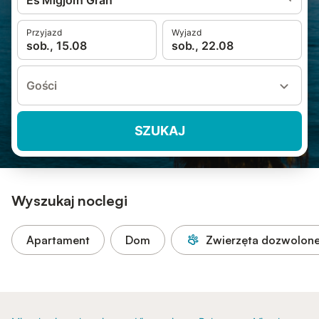
Es Migjorn Gran
Przyjazd
Wyjazd
sob., 15.08
sob., 22.08
Gości
SZUKAJ
Wyszukaj noclegi
Apartament
Dom
Zwierzęta dozwolon