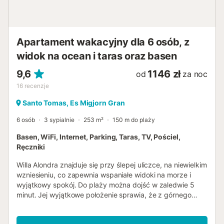
Apartament wakacyjny dla 6 osób, z
widok na ocean i taras oraz basen
9,6
1146 zł
od
za noc
16
recenzje
Santo Tomas, Es Migjorn Gran
6 osób
3 sypialnie
253 m²
150 m do plaży
Basen, WiFi, Internet, Parking, Taras, TV, Pościel,
Ręczniki
Willa Alondra znajduje się przy ślepej uliczce, na niewielkim
wzniesieniu, co zapewnia wspaniałe widoki na morze i
wyjątkowy spokój. Do plaży można dojść w zaledwie 5
minut. Jej wyjątkowe położenie sprawia, że z górnego
tarasu można korzystać bez przeszkadzania osobom
kąpiącym się w basenie, tworząc w ten sposób unikalne