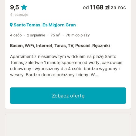
9,5
1168 zł
od
za noc
4
recenzje
Santo Tomas, Es Migjorn Gran
4 osób
2 sypialnie
75 m²
70 m do plaży
Basen, WiFi, Internet, Taras, TV, Pościel, Ręczniki
Apartament z niesamowitym widokiem na plażę Santo
Tomas, zaledwie 1 minutę spacerem od wody, całkowicie
odnowiony i wyposażony dla 4 osób, bardzo wygodny i
wesoły. Bardzo dobrze położony i cichy. W
uprzywilejowanej lokalizacji w Santo Tomás z przepięknym
widokiem na morze, dużym balkonem i basenem.
Supermarket, bar, restauracja, lodziarnia, w pobliżu, 25 m
Zobacz ofertę
od pięknej piaszczystej plaży. Ten piękny apartament
wyposażony jest w wentylatory sufitowe w dwóch
dwuosobowych sypialniach, każda z dwoma 90cm
łóżkami. W salonie znajduje się otwarta kuchnia, więc
podczas gotowania można podziwiać widoki. Basen jest
wspólny, ma leżaki i jest zawsze cichy. Ten apartament
jest przyjazny dla środowiska, więc zalecana jest