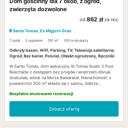
Dom gościnny dla 7 osób, z ogród,
zwierzęta dozwolone
862 zł
od
za noc
Santo Tomas, Es Migjorn Gran
7 osób
3 sypialnie
291 m²
100 m do plaży
Odkryty basen, WiFi, Parking, TV, Telewizja satelitarna,
Ogród, Bez barier, Pościel, Obiekt ogrodzony, Ręczniki
W Santo Tomás, dom wakacyjny St Tomas Rustic V Pool
Beachside z dostępem bez progów i wnętrzem oferuje
doskonały widok na Morze Balearskie. Nieruchomość o
powierzchni 300 m² składa się z salonu, dobrze
wyposażonej kuchni, 3 sypialni i 3 łazienek, dzięki czemu
Bezpłatne anulowanie rezerwacji
może pomieścić 6 osób. Dodatkowe udogodnienia
obejmują szybkie Wi-Fi (odpowiednie do rozmów wideo) z
dedykowaną przestrzenią roboczą do pracy zdalnej,
Zobacz ofertę
telewizor, pralkę, a także książki i zabawki dla dzieci.
Ponadto na terenie posesji dostępny jest stół do tenisa
stołowego i sprzęt do ćwiczeń. Obiekt nie oferuje