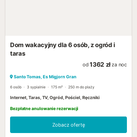
przeciąg. Dom posiada również system recyklingu śmieci,
znajdziesz 3 pojemniki, jeden żółty na plastik, zielony na
szkło i niebieski na papier lub karton. Inne usługi mogą być
świadczone na żądanie za dodatkową opłatą, takie jak
prywatny kucharz lub opieka nad dziećmi, wycieczka
fotograficzna po wyspie, a nawet spersonalizowana sesja
kosmetyczna....
Dom wakacyjny dla 6 osób, z ogród i
taras
1362 zł
od
za noc
Santo Tomas, Es Migjorn Gran
6 osób
3 sypialnie
175 m²
250 m do plaży
Internet, Taras, TV, Ogród, Pościel, Ręczniki
Bezpłatne anulowanie rezerwacji
Zobacz ofertę