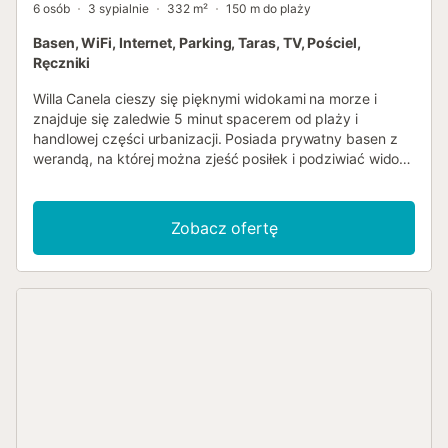
6 osób
3 sypialnie
332 m²
150 m do plaży
Basen, WiFi, Internet, Parking, Taras, TV, Pościel,
Ręczniki
Willa Canela cieszy się pięknymi widokami na morze i
znajduje się zaledwie 5 minut spacerem od plaży i
handlowej części urbanizacji. Posiada prywatny basen z
werandą, na której można zjeść posiłek i podziwiać widoki
na morze. Dom ma trzy dwuosobowe sypialnie i dwie
niedawno odnowione łazienki, ze świeżym i eleganckim
powietrzem, zawsze dając pierwszeństwo komfortowi. W
Zobacz ofertę
kuchni znajdziesz wszystko, czego potrzebujesz, aby
cieszyć się fantastycznymi wakacjami, dom wychodzi na
południe i ma urocze tarasy, niektóre zadaszone i inne
otwarte, z basenem i grillem, gdzie można cieszyć się
każdą chwilą w pełni. Jest to piękna nieruchomość obok
pięknej i ekskluzywnej plaży Santo Tomas. Dom posiada
wentylatory sufitowe we wszystkich sypialniach i salonie.
Willa jest przyjazna dla środowiska, zaleca się również
stosowanie naturalnej wentylacji krzyżowej, ponieważ
wychodzi na południe, ma drzwi wejściowe i okna na
północy, a latem może tworzyć bardzo przyjemny