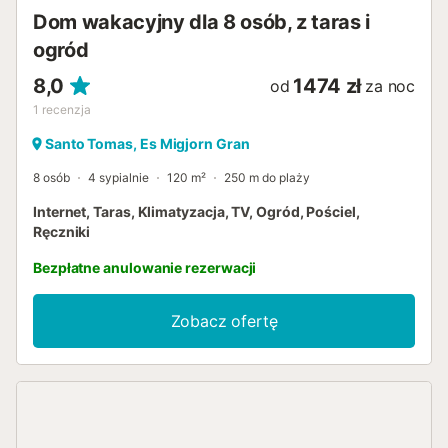
Dom wakacyjny dla 8 osób, z taras i
ogród
8,0
1474 zł
od
za noc
1
recenzja
Santo Tomas, Es Migjorn Gran
8 osób
4 sypialnie
120 m²
250 m do plaży
Internet, Taras, Klimatyzacja, TV, Ogród, Pościel,
Ręczniki
Bezpłatne anulowanie rezerwacji
Zobacz ofertę