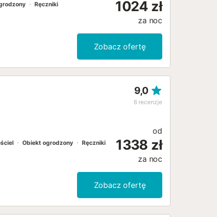
1024 zł
ogrodzony
Ręczniki
za noc
Zobacz ofertę
9,0
6
recenzje
od
1338 zł
ściel
Obiekt ogrodzony
Ręczniki
za noc
Zobacz ofertę