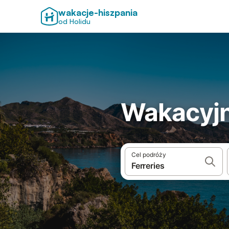
wakacje-hiszpania
od Holidu
Wakacyjn
Cel podróży