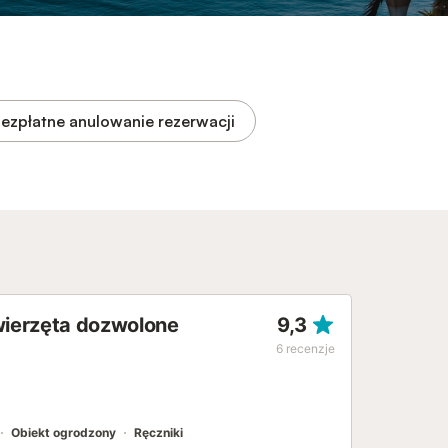
ezpłatne anulowanie rezerwacji
zwierzęta dozwolone
9,3
6
recenzje
Obiekt ogrodzony
Ręczniki