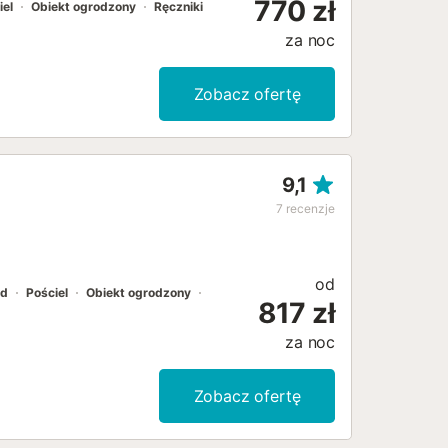
770 zł
iel
Obiekt ogrodzony
Ręczniki
za noc
Zobacz ofertę
9,1
7
recenzje
od
ód
Pościel
Obiekt ogrodzony
817 zł
za noc
Zobacz ofertę