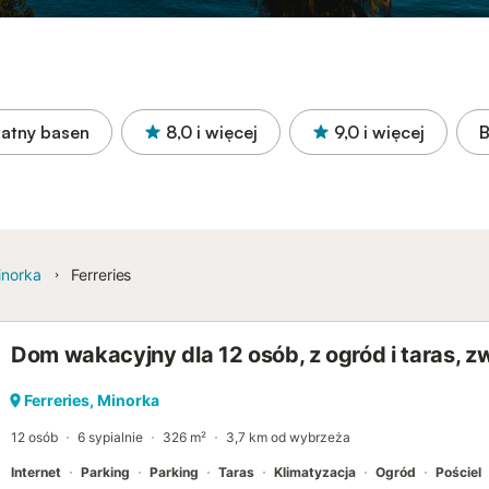
atny basen
8,0
i więcej
9,0
i więcej
B
inorka
Ferreries
Dom wakacyjny dla 12 osób, z ogród i taras, 
Ferreries, Minorka
12 osób
6 sypialnie
326 m²
3,7 km od wybrzeża
Internet
Parking
Parking
Taras
Klimatyzacja
Ogród
Pościel