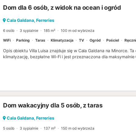
Dom dla 6 osób, z widok na ocean i ogród
Cala Galdana, Ferreries
6 osób
3 sypialnie
185 m²
100 m od wybrzeża
WiFi
Parking
Taras
Klimatyzacja
TV
Ogród
Pościel
Ręczni
Opis obiektu Villa Luisa znajduje się w Cala Galdana na Minorce. T
klimatyzację, bezpłatne Wi-Fi i jest przeznaczona dla maksymalnie 6
łazienkami. Do dyspozycji Gości jest prywatny basen (z wystawą p
plaży i restauracji można dojść pieszo. Rozkład pomieszczeń Villa 
obiektu i posiada przestronny salon z jadalnią oraz balkonem. Will
kuchnię, trzy klimatyzowane sypialnie i dwie łazienki. Do prywatn
kuchnię i zewnętrzne schody. Dodatkowo Goście mogą korzystać z 
parkingu. Salon Salon wyposażony jest w ozdobny kominek, jadalnię
bezpłatne Wi-Fi. Z salonu prowadzą drzwi tarasowe na taras z b
Dom wakacyjny dla 5 osób, z taras
jest w granitowy blat, toster, ekspres do kawy, pralkę, zmywarkę,
płytę grzewczą oraz piekarnik. Na zewnątrz znajduje się również gril
klimatyzowane sypialnie: Sypialnia 1 jest klimatyzowana i posiada 
Cala Galdana, Ferreries
klimatyzowana i posiada 2 łóżka jednoosobowe. Sypialnia 3 jest kl
5 osób
3 sypialnie
137 m²
150 m od wybrzeża
jednoosobowe. (Łóżeczko turystyczne i krzesełko do karmienia dost
Luisa posiada 2 łazienki: Łazienka 1 ...