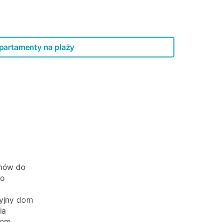
partamenty na plaży
omów do
to
cyjny dom
ia
łem