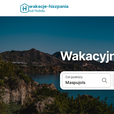
wakacje-hiszpania
od Holidu
Wakacyjn
Cel podróży