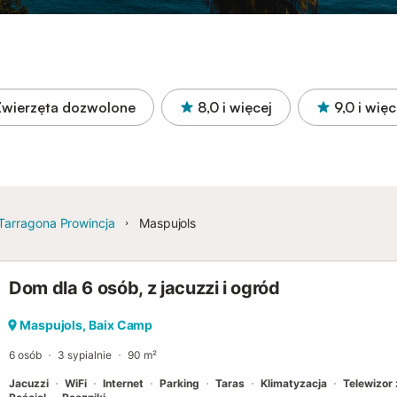
Zwierzęta dozwolone
8,0
i więcej
9,0
i więc
Tarragona Prowincja
Maspujols
Dom dla 6 osób, z jacuzzi i ogród
Maspujols, Baix Camp
6 osób
3 sypialnie
90 m²
Jacuzzi
WiFi
Internet
Parking
Taras
Klimatyzacja
Telewizor