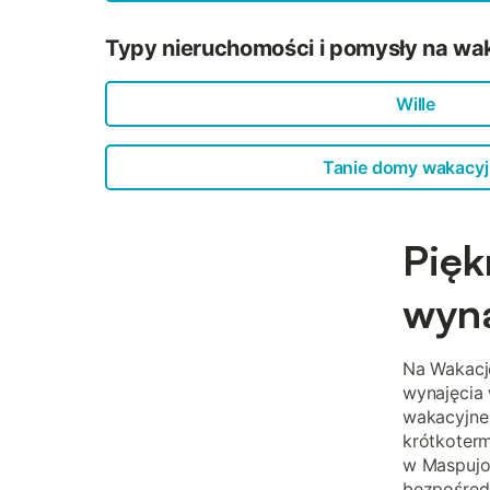
Typy nieruchomości i pomysły na wa
Wille
Tanie domy wakacy
Pięk
wyna
Na Wakacj
wynajęcia 
wakacyjne 
krótkoter
w Maspujo
bezpośredn