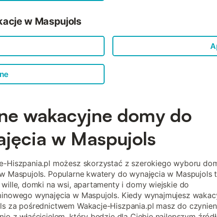
kacje w Maspujols
A
jne
ne wakacyjne domy do
jęcia w Maspujols
e-Hiszpania.pl możesz skorzystać z szerokiego wyboru d
w Maspujols. Popularne kwatery do wynajęcia w Maspujols 
wille, domki na wsi, apartamenty i domy wiejskie do
minowego wynajęcia w Maspujols. Kiedy wynajmujesz waka
ls za pośrednictwem Wakacje-Hiszpania.pl masz do czynien
io z właścicielem, który będzie dla Ciebie najlepszym źród