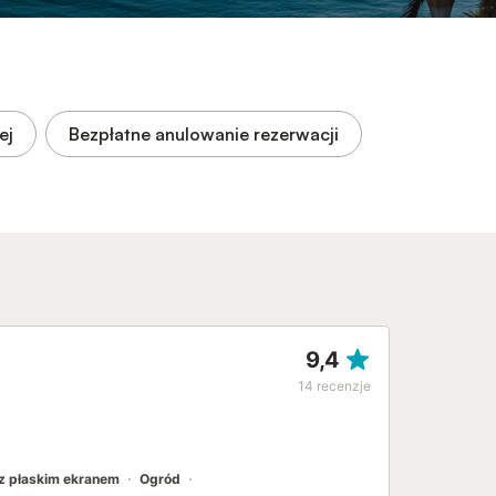
ej
Bezpłatne anulowanie rezerwacji
9,4
14
recenzje
 z płaskim ekranem
Ogród