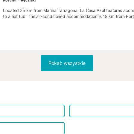
Pościel
Ręczniki
Located 25 km from Marina Tarragona, La Casa Azul features acco
to a hot tub. The air-conditioned accommodation is 18 km from Por
from private parking available on site and free WiFi....
Pokaż wszystkie