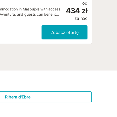
od
434 zł
mmodation in Maspujols with access
tAventura, and guests can benefit
za noc
Zobacz ofertę
Ribera d'Ebre