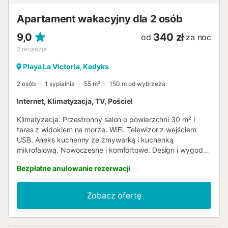
dodatkową opłatą. Gospodarz może zorganizować
opiekunkę do dzieci za dodatkową opłatą....
Apartament wakacyjny dla 2 osób
9,0
340 zł
od
za noc
2
recenzje
Playa La Victoria, Kadyks
2 osób
1 sypialnia
55 m²
150 m od wybrzeża
Internet, Klimatyzacja, TV, Pościel
Klimatyzacja. Przestronny salon o powierzchni 30 m² i
taras z widokiem na morze. WiFi. Telewizor z wejściem
USB. Aneks kuchenny ze zmywarką i kuchenką
mikrofalową. Nowoczesne i komfortowe. Design i wygoda.
Położone przy promenadzie i otoczone wszystkimi
Bezpłatne anulowanie rezerwacji
udogodnieniami: supermarketem, przystankiem
autobusowym, restauracjami, punktami usługowymi przy
plaży. Części wspólne budynku wyremontowane i
Zobacz ofertę
przystosowane, z dwiema windami....