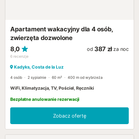
Apartament wakacyjny dla 4 osób,
zwierzęta dozwolone
8,0
387 zł
od
za noc
6
recenzje
Kadyks, Costa de la Luz
4 osób
2 sypialnie
60 m²
400 m od wybrzeża
WiFi, Klimatyzacja, TV, Pościel, Ręczniki
Bezpłatne anulowanie rezerwacji
Zobacz ofertę