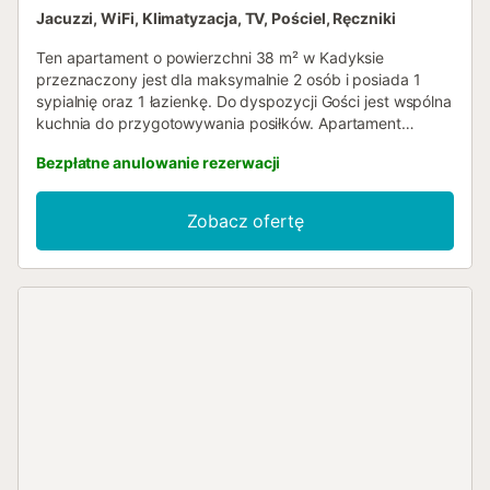
Jacuzzi, WiFi, Klimatyzacja, TV, Pościel, Ręczniki
Ten apartament o powierzchni 38 m² w Kadyksie
przeznaczony jest dla maksymalnie 2 osób i posiada 1
sypialnię oraz 1 łazienkę. Do dyspozycji Gości jest wspólna
kuchnia do przygotowywania posiłków. Apartament
wyposażony jest w bezprogowy dostęp, prywatną
Bezpłatne anulowanie rezerwacji
klimatyzację, prywatny telewizor, Wi-Fi oraz prywatną
wannę z hydromasażem, zapewniając komfort i wygodę.
Apartament zapewnia łatwy dostęp dzięki bezprogowemu
Zobacz ofertę
wejściu na terenie całego obiektu. Prosimy pamiętać, że
podczas pobytu dozwolone jest jedno zwierzę.
Organizacja imprez na terenie obiektu jest zabroniona....