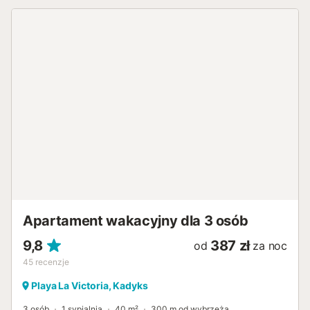
Apartament wakacyjny dla 3 osób
9,8
387 zł
od
za noc
45
recenzje
Playa La Victoria, Kadyks
3 osób
1 sypialnia
40 m²
300 m od wybrzeża