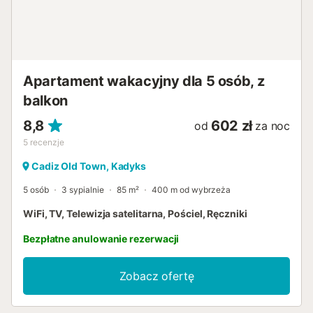
Apartament wakacyjny dla 5 osób, z
balkon
8,8
602 zł
od
za noc
5
recenzje
Cadiz Old Town, Kadyks
5 osób
3 sypialnie
85 m²
400 m od wybrzeża
WiFi, TV, Telewizja satelitarna, Pościel, Ręczniki
Bezpłatne anulowanie rezerwacji
Zobacz ofertę