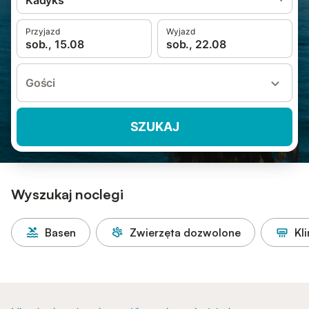
Kadyks
Przyjazd
Wyjazd
sob., 15.08
sob., 22.08
Gości
SZUKAJ
Wyszukaj noclegi
Basen
Zwierzęta dozwolone
Kl