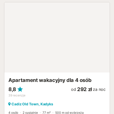
kolejna sypialnia wyposażona jest w dwa łóżka
pojedyncze, a trzecia w łóżko piętrowe. Apartament
posiada również dwie łazienki z prysznicem. Posiada
również klimatyzację w całym apartamencie oraz dostęp
do Internetu przez Wi-Fi, a także wszystkie niezbędne
udogodnienia zapewniające komfortowy pobyt w
Kadyksie. Apartament położony jest przy Paseo Marítimo
w Kadyksie, przy którym znajduje się szeroki wybór
tarasów, barów, restauracji i sklepów. To fantastyczne
miejsce do oglądania zachodów słońca nad morzem.
Uwielbiamy, gdy nasi goście w pełni cieszą się pobytem w
Kadyksie, dlatego zawsze jesteśmy gotowi pomóc
Państwu informacjami i rekomendacjami, aby odkryć
wspaniałe miasto Kadyks....
Apartament wakacyjny dla 4 osób
8,8
292 zł
od
za noc
39
recenzje
Cadiz Old Town, Kadyks
4 osób
2 sypialnie
77 m²
500 m od wybrzeża