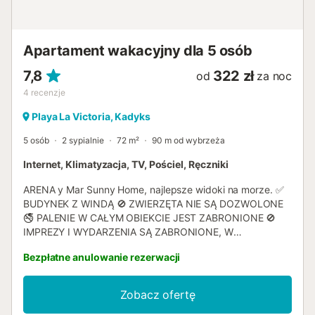
Apartament wakacyjny dla 5 osób
7,8
322 zł
od
za noc
4
recenzje
Playa La Victoria, Kadyks
5 osób
2 sypialnie
72 m²
90 m od wybrzeża
Internet, Klimatyzacja, TV, Pościel, Ręczniki
ARENA y Mar Sunny Home, najlepsze widoki na morze. ✅
BUDYNEK Z WINDĄ 🚫 ZWIERZĘTA NIE SĄ DOZWOLONE
🚭 PALENIE W CAŁYM OBIEKCIE JEST ZABRONIONE 🚫
IMPREZY I WYDARZENIA SĄ ZABRONIONE, W
PRZYPADKU GOŚCI PONIEŻEJ 25 LAT MOŻE BYĆ
Bezpłatne anulowanie rezerwacji
WYMAGANA KAUCJA W WYSOKOŚCI 350 € 🅿️ PARKING
W POBLIŻU W ZALEŻNOŚCI OD DOSTĘPNOŚCI ZA
DOPŁATĄ Obiekt znajduje się przy promenadzie w
Zobacz ofertę
Kadyksie, tuż przy plaży La Victoria, uznawanej za