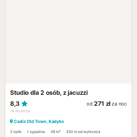
Studio dla 2 osób, z jacuzzi
8,3
271 zł
od
za noc
74
recenzje
Cadiz Old Town, Kadyks
2 osób
1 sypialnia
38 m²
350 m od wybrzeża