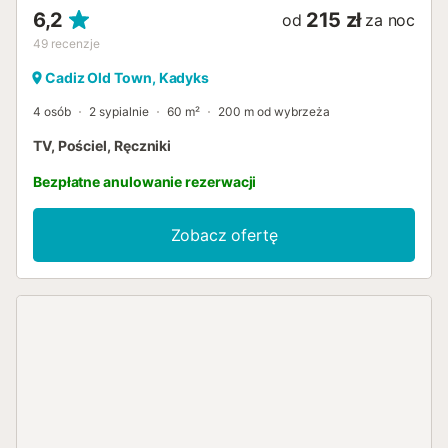
6,2
215 zł
od
za noc
49
recenzje
Cadiz Old Town, Kadyks
4 osób
2 sypialnie
60 m²
200 m od wybrzeża
TV, Pościel, Ręczniki
Bezpłatne anulowanie rezerwacji
Zobacz ofertę