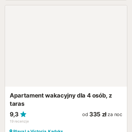
Apartament wakacyjny dla 4 osób, z
taras
9,3
335 zł
od
za noc
19
recenzje
Playa La Victoria, Kadyks