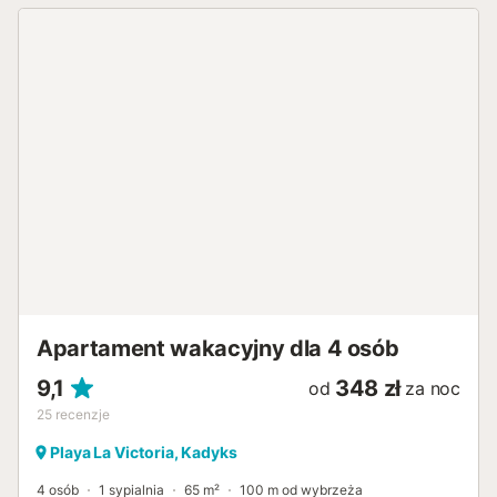
Apartament wakacyjny dla 4 osób
9,1
348 zł
od
za noc
25
recenzje
Playa La Victoria, Kadyks
4 osób
1 sypialnia
65 m²
100 m od wybrzeża