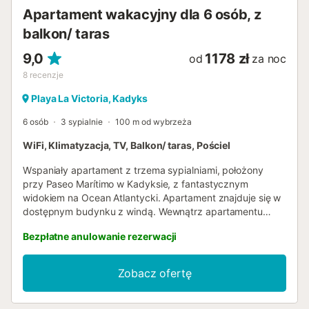
Apartament wakacyjny dla 6 osób, z
balkon/ taras
9,0
1178 zł
od
za noc
8
recenzje
Playa La Victoria, Kadyks
6 osób
3 sypialnie
100 m od wybrzeża
WiFi, Klimatyzacja, TV, Balkon/ taras, Pościel
Wspaniały apartament z trzema sypialniami, położony
przy Paseo Marítimo w Kadyksie, z fantastycznym
widokiem na Ocean Atlantycki. Apartament znajduje się w
dostępnym budynku z windą. Wewnątrz apartamentu
odkryjemy, że wnętrza są nowoczesne, przestronne i
Bezpłatne anulowanie rezerwacji
jasne, z otwartą przestrzenią łączącą salon i w pełni
wyposażoną kuchnię, która łączy się ze spektakularnym
tarasem od strony morza, wyposażonym w duży stół, przy
Zobacz ofertę
którym można delektować się niezapomnianymi
śniadaniami i wieczorami, kontemplując morze Kadyksu.
Główna sypialnia posiada podwójne łóżko małżeńskie,