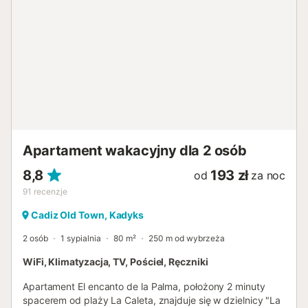
druga w dwa łóżka pojedyncze. Ponadto apartament
posiada dwie łazienki z prysznicem i suszarką do włosów,
aneks kuchenny wyposażony we wszystko, co potrzebne
do wspaniałego pobytu z bliskimi, oraz wspaniały taras z
bezpośrednim widokiem na piękną plażę La Victoria i jej
promenadę. 🆔📄 Goście proszeni są o okazanie ważnego
dokumentu tożsamości i podpisanie umowy najmu
turystycznego podczas zameldowania (zgodnie z
dekretem 28/2016 Rady Andaluzji dotyczącym kwater
turystycznych). 📲 Apartament wyposażony jest w ZAMEK
ELEKTRONICZNY otwierany za pomocą telefonu
Apartament wakacyjny dla 2 osób
komórkowego. Jeśli dokonasz zameldowania online, nie
będziesz musiał odwiedzać naszego biura! W przeci...
8,8
193 zł
od
za noc
91
recenzje
Cadiz Old Town, Kadyks
2 osób
1 sypialnia
80 m²
250 m od wybrzeża
WiFi, Klimatyzacja, TV, Pościel, Ręczniki
Apartament El encanto de la Palma, położony 2 minuty
spacerem od plaży La Caleta, znajduje się w dzielnicy "La