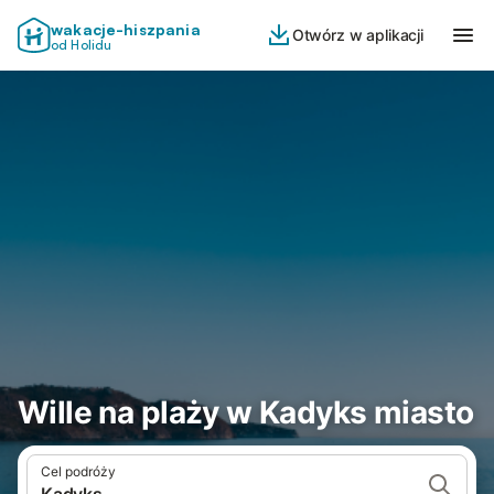
wakacje-hiszpania
Otwórz w aplikacji
od Holidu
Wille na plaży w Kadyks miasto
Cel podróży