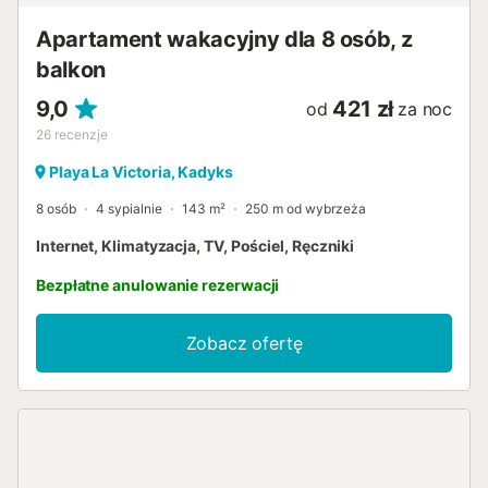
Apartament wakacyjny dla 8 osób, z
balkon
9,0
421 zł
od
za noc
26
recenzje
Playa La Victoria, Kadyks
8 osób
4 sypialnie
143 m²
250 m od wybrzeża
Internet, Klimatyzacja, TV, Pościel, Ręczniki
Bezpłatne anulowanie rezerwacji
Zobacz ofertę