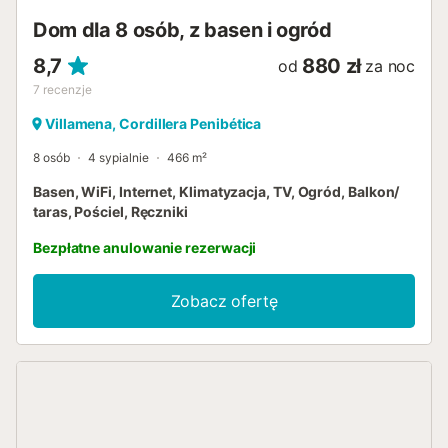
Dom dla 8 osób, z basen i ogród
8,7
880 zł
od
za noc
7
recenzje
Villamena, Cordillera Penibética
8 osób
4 sypialnie
466 m²
Basen, WiFi, Internet, Klimatyzacja, TV, Ogród, Balkon/
taras, Pościel, Ręczniki
Bezpłatne anulowanie rezerwacji
Zobacz ofertę