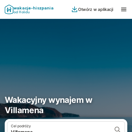
wakacje-hiszpania
Otwórz w aplikacji
od Holidu
Wakacyjny wynajem w
Villamena
Cel podróży