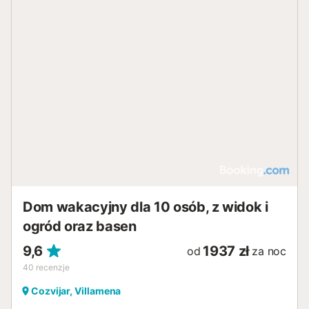
Dom wakacyjny dla 10 osób, z widok i
ogród oraz basen
9,6
1937 zł
od
za noc
40
recenzje
Cozvijar, Villamena