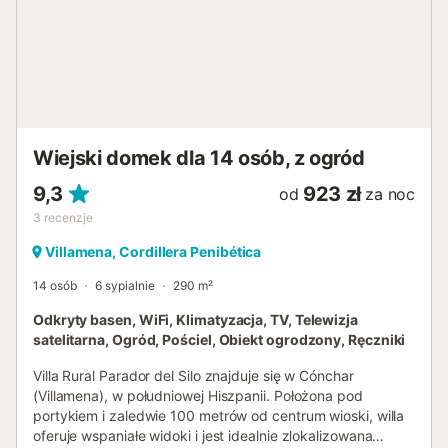
Wiejski domek dla 14 osób, z ogród
9,3
923 zł
od
za noc
3
recenzje
Villamena, Cordillera Penibética
14 osób
6 sypialnie
290 m²
Odkryty basen, WiFi, Klimatyzacja, TV, Telewizja
satelitarna, Ogród, Pościel, Obiekt ogrodzony, Ręczniki
Villa Rural Parador del Silo znajduje się w Cónchar
(Villamena), w południowej Hiszpanii. Położona pod
portykiem i zaledwie 100 metrów od centrum wioski, willa
oferuje wspaniałe widoki i jest idealnie zlokalizowana