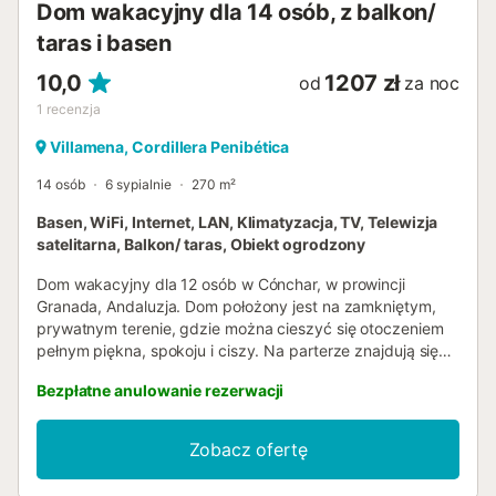
Dom wakacyjny dla 14 osób, z balkon/
taras i basen
10,0
1207 zł
od
za noc
1
recenzja
Villamena, Cordillera Penibética
14 osób
6 sypialnie
270 m²
Basen, WiFi, Internet, LAN, Klimatyzacja, TV, Telewizja
satelitarna, Balkon/ taras, Obiekt ogrodzony
Dom wakacyjny dla 12 osób w Cónchar, w prowincji
Granada, Andaluzja. Dom położony jest na zamkniętym,
prywatnym terenie, gdzie można cieszyć się otoczeniem
pełnym piękna, spokoju i ciszy. Na parterze znajdują się
dwa duże salony z kominkiem, dwie kuchnie i dwie
Bezpłatne anulowanie rezerwacji
łazienki, a na piętrze sześć sypialni, dwie kolejne łazienki i
dwa tarasy. Dom wyposażony jest w klimatyzację
(ciepło/zimno) oraz połączenie WIFI. Na zewnątrz znajduje
Zobacz ofertę
się wiele drzew owocowych, takich jak pomarańcze czy
wiśnie, weranda, basen z trawnikiem oraz grill. Dla