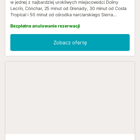
w jednej z najbardziej urokliwych miejscowości Doliny
Lecrín, Cónchar, 25 minut od Grenady, 30 minut od Costa
Tropical i 50 minut od ośrodka narciarskiego Sierra
Nevada. Posiada 4 pokoje dwuosobowe, dwie łazienki,
Bezpłatne anulowanie rezerwacji
salon z kominkiem, w pełni wyposażoną kuchnię ze
zmywarką. Posiada ogrzewanie i klimatyzację. Posiada
wspaniałe patio z pergolą obok basenu, gdzie można
Zobacz ofertę
spędzić miłe chwile. Całkowicie prywatny....