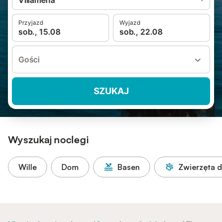
Villamena
Przyjazd
Wyjazd
sob., 15.08
sob., 22.08
Gości
SZUKAJ
Wyszukaj noclegi
Wille
Dom
Basen
Zwierzęta 