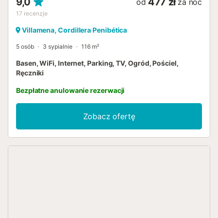
9,0
477 zł
od
za noc
17
recenzje
Villamena, Cordillera Penibética
5 osób
3 sypialnie
116 m²
Basen, WiFi, Internet, Parking, TV, Ogród, Pościel,
Ręczniki
Bezpłatne anulowanie rezerwacji
Zobacz ofertę