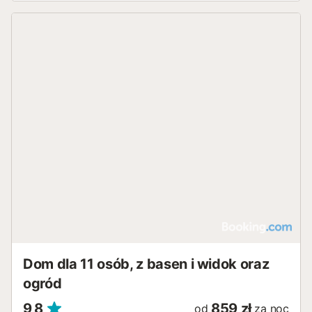
Państwa bezpieczeństwa w domu zainstalowano kamery
monitoringu (CCTV)....
Dom dla 11 osób, z basen i widok oraz
ogród
9,8
859 zł
od
za noc