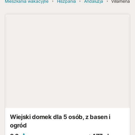
Mieszkania wakacyjne
Hiszpania
Andaluzja
Villamena
Wiejski domek dla 5 osób, z basen i
ogród