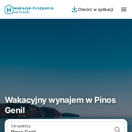
wakacje-hiszpania
Otwórz w aplikacji
od Holidu
Wakacyjny wynajem w Pinos
Genil
Cel podróży