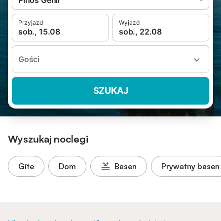
Pinos Genil
Przyjazd
Wyjazd
sob., 15.08
sob., 22.08
Gości
SZUKAJ
Wyszukaj noclegi
Gîte
Dom
Basen
Prywatny basen