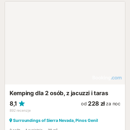
Kemping dla 2 osób, z jacuzzi i taras
8,1
228 zł
od
za noc
892
recenzje
Surroundings of Sierra Nevada, Pinos Genil