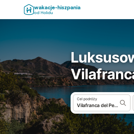
wakacje-hiszpania
od Holidu
Luksusow
Vilafran
Cel podróży