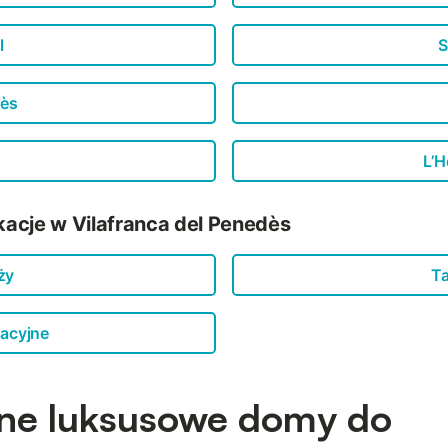
l
S
dès
L’H
acje w Vilafranca del Penedès
ży
Ta
acyjne
ne luksusowe domy do