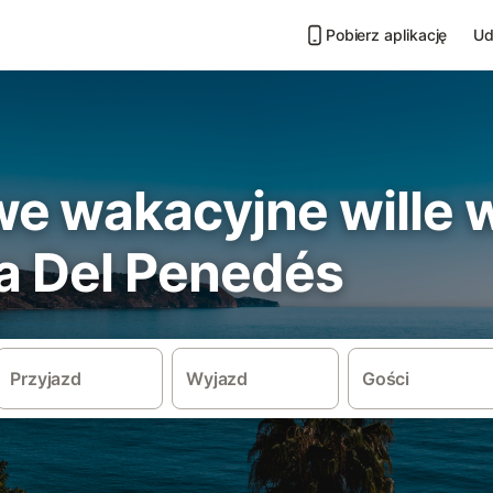
Pobierz aplikację
Ud
e wakacyjne wille 
ca Del Penedés
Przyjazd
Wyjazd
Gości