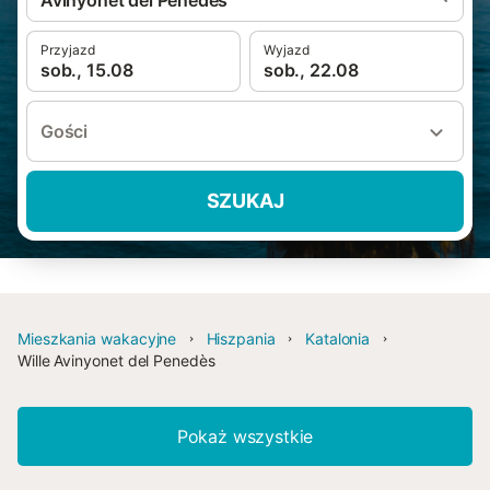
Avinyonet del Penedès
Przyjazd
Wyjazd
sob., 15.08
sob., 22.08
Gości
SZUKAJ
Mieszkania wakacyjne
Hiszpania
Katalonia
Wille Avinyonet del Penedès
Pokaż wszystkie