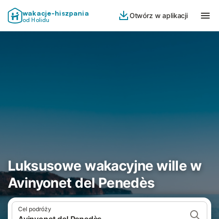
wakacje-hiszpania
Otwórz w aplikacji
od Holidu
Luksusowe wakacyjne wille w
Avinyonet del Penedès
Cel podróży