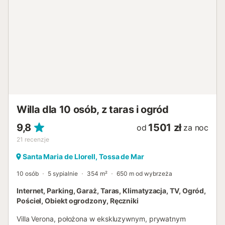
wakacjami. Kilka minut jazdy samochodem dzieli Cię od
centrum miasta, restauracji, sklepów i życia nocnego.
Lloret de Mar znajduje się na południu Costa Brava, 60 km
od Barcelony, jego obszar gminy wynosi 47 km2, posiada
pięć głównych plaż o łącznej długości 7 km linii brzegowej.
UE przyznała jego plażom Błękitną Flagę, która jest
znakiem gwarantującym optymalny stan jakości wody,
piasku i usług. Lloret jest uważany za jedno z miast z
największą liczbą obiektów sportowych oraz z ofertą h...
Willa dla 10 osób, z taras i ogród
9,8
1501 zł
od
za noc
21
recenzje
Santa Maria de Llorell, Tossa de Mar
10 osób
5 sypialnie
354 m²
650 m od wybrzeża
Internet, Parking, Garaż, Taras, Klimatyzacja, TV, Ogród,
Pościel, Obiekt ogrodzony, Ręczniki
Villa Verona, położona w ekskluzywnym, prywatnym