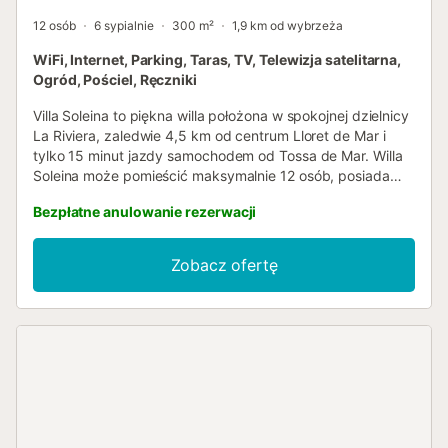
12 osób
6 sypialnie
300 m²
1,9 km od wybrzeża
WiFi, Internet, Parking, Taras, TV, Telewizja satelitarna,
Ogród, Pościel, Ręczniki
Villa Soleina to piękna willa położona w spokojnej dzielnicy
La Riviera, zaledwie 4,5 km od centrum Lloret de Mar i
tylko 15 minut jazdy samochodem od Tossa de Mar. Willa
Soleina może pomieścić maksymalnie 12 osób, posiada
prywatny basen i grill. Willa składa się z 2 pięter
Bezpłatne anulowanie rezerwacji
połączonych zewnętrznymi schodami. W górnej części
domu znajduje się salon z jadalnią, w pełni wyposażona
otwarta kuchnia, 3 sypialnie z podwójnymi łóżkami i 2
Zobacz ofertę
łazienki z prysznicem. Z górnej części domu jest
bezpośredni dostęp do strefy zewnętrznej, basenu i strefy
grillowej. Schodząc po zewnętrznych schodach,
docieramy do dolnego piętra domu, które składa się z
dużego salonu z jadalnią i stołem bilardowym, w pełni
wyposażonej, niezależnej kuchni, 3 sypialni i 2 łazienek z
prysznicem. Ta rezydencja wakacyjna jest bardzo
odpowiednia dla kilku rodzin, jest bardzo przestronna i
posiada wszystko, czego potrzeba, aby cieszyć się