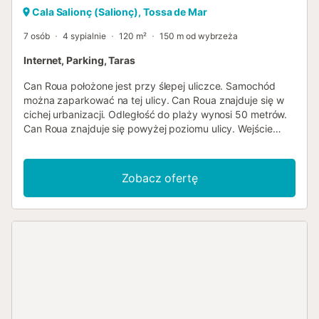
Cala Salionç (Salionç), Tossa de Mar
7 osób
4 sypialnie
120 m²
150 m od wybrzeża
Internet, Parking, Taras
Can Roua położone jest przy ślepej uliczce. Samochód
można zaparkować na tej ulicy. Can Roua znajduje się w
cichej urbanizacji. Odległość do plaży wynosi 50 metrów.
Can Roua znajduje się powyżej poziomu ulicy. Wejście
znajduje się na pierwszym piętrze. Do wejścia prowadzą
schody na górę. Can Roua to bliźniak. Wejście: Znajdują
się tu: salon kuchnia jadalnia 4 sypialnie 3 łazienki Wnętrze
Zobacz ofertę
Can Roua jest w oryginalnym hiszpańskim stylu i
funkcjonalne. Wnętrze jest jasne, z miłą atmosferą. Z Can
Roua roztacza się piękny widok na Morze Śródziemne.
Can Roua ma powierzchnię zabudowy 120 m² i znajduje
się na działce o powierzchni m². Do Państwa dyspozycji są
tarasy. To jedno z miast na Costa Brava z największą
liczbą zabytków z czasów jego założenia. W tamtych
czasach wybrzeże nękały łupieżcy morscy, więc ludzie
budowali wielkie cytadele, aby chronić się przed
niebezpieczeństwem. W Tossa de Mar romantyczna