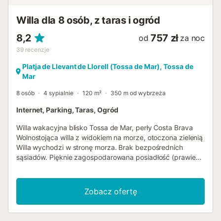
salonu są do bezpłatnego użytku. Kaucja zostanie
zwrócona przelewem bankowym. Pościel i ręczniki
Willa dla 8 osób, z taras i ogród
dostępne są ...
8,2
757 zł
od
za noc
39
recenzje
Platja de Llevant de Llorell (Tossa de Mar), Tossa de
Mar
8 osób
4 sypialnie
120 m²
350 m od wybrzeża
Internet, Parking, Taras, Ogród
Willa wakacyjna blisko Tossa de Mar, perły Costa Brava
Wolnostojąca willa z widokiem na morze, otoczona zielenią
Willa wychodzi w stronę morza. Brak bezpośrednich
sąsiadów. Pięknie zagospodarowana posiadłość (prawie
800 metrów kwadratowych) znajduje się w zacisznej
lokalizacji poniżej, w pobliżu plaży. Willa położona jest
pośrodku dużej, nieprzezroczystej ogrodzonej posiadłości,
Zobacz ofertę
z zadbaną zielenią i sąsiadującym zadrzewionym
zboczem obszaru ochrony krajobrazu górskiego (zdjęcie
satelitarne Google). Willa i plaża są chronione przez bramę