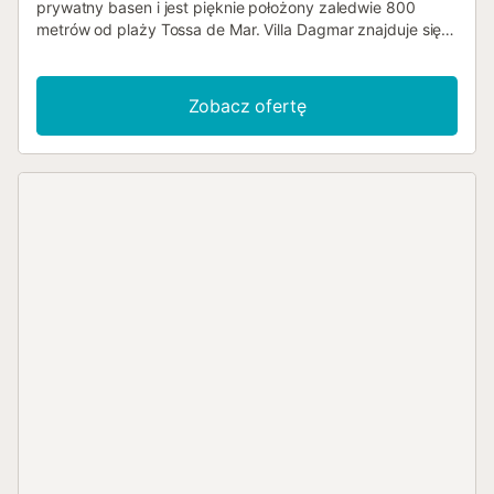
prywatny basen i jest pięknie położony zaledwie 800
metrów od plaży Tossa de Mar. Villa Dagmar znajduje się
w dzielnicy mieszkalnej przy cichej ulicy z ograniczonym
ruchem lokalnym. Samochód można zaparkować na
wyznaczonym miejscu parkingowym. Ze względu na
Zobacz ofertę
swoją prywatność i idealną lokalizację w pięknym,
zielonym, zalesionym terenie, Villa Dagmar jest
szczególnie popularna wśród par i rodzin. Villa Dagmar to
parterowy dom z pięknym, w pełni umeblowanym salonem
z telewizją satelitarną, odtwarzaczem CD i DVD oraz w
pełni wyposażoną kuchnią ze wszystkimi nowoczesnymi
udogodnieniami. Ponadto znajdują się tu 2 przestronne
sypialnie i 1 łazienka z prysznicem. Praktyczne wnętrze
willi charakteryzuje się ciepłymi kolorami i przytulną,
typowo hiszpańską atmosferą. Dodatkowo willa oferuje
bezpłatne Wi-Fi! Po stronie willi znajduje się piękny
prywatny basen, do którego prowadzą krótkie schody.
Wokół basenu znajduje się zagospodarowany taras z
leżakami, gdzie można odpocząć i cieszyć się
hiszpańskim słońcem, czytając dobrą książkę lub
popijając kieliszek wina. Willa posiada piękny, naturalny
ogród i uroczy, przestronny taras, na którym można zjeść
kolację na świeżym powietrzu, przygotowaną na