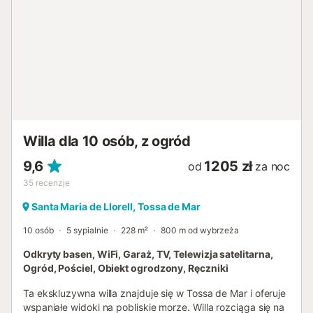
Willa dla 10 osób, z ogród
9,6
1205 zł
od
za noc
35
recenzje
Santa Maria de Llorell, Tossa de Mar
10 osób
5 sypialnie
228 m²
800 m od wybrzeża
Odkryty basen, WiFi, Garaż, TV, Telewizja satelitarna,
Ogród, Pościel, Obiekt ogrodzony, Ręczniki
Ta ekskluzywna willa znajduje się w Tossa de Mar i oferuje
wspaniałe widoki na pobliskie morze. Willa rozciąga się na