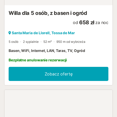
kamiennym grillu. Villa Dagmar pozwoli Ci doświadczyć
najwyższego poziomu relaksu w cudown...
Willa dla 5 osób, z basen i ogród
658 zł
od
za noc
Santa Maria de Llorell, Tossa de Mar
5 osób
2 sypialnie
52 m²
950 m od wybrzeża
Basen, WiFi, Internet, LAN, Taras, TV, Ogród
Bezpłatne anulowanie rezerwacji
Zobacz ofertę