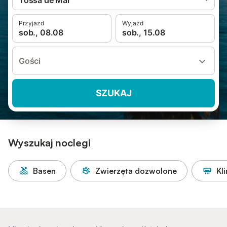
Tossa de Mar
Przyjazd
Wyjazd
sob., 08.08
sob., 15.08
Gości
SZUKAJ
Wyszukaj noclegi
Basen
Zwierzęta dozwolone
Kl