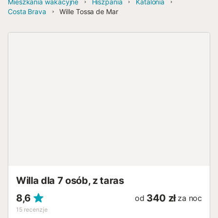
Mieszkania wakacyjne
Hiszpania
Katalonia
Costa Brava
Wille Tossa de Mar
Willa dla 7 osób, z taras
8,6
340 zł
od
za noc
15
recenzje