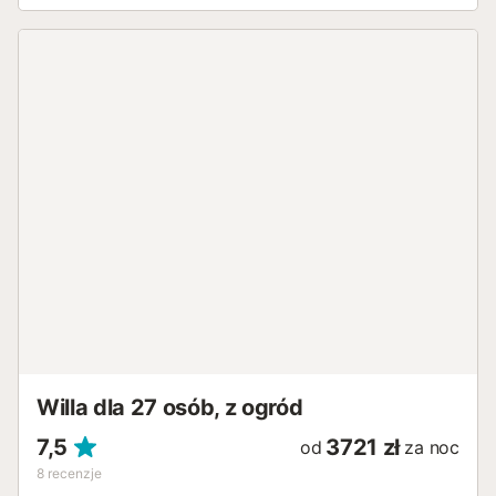
Willa dla 27 osób, z ogród
7,5
3721 zł
od
za noc
8
recenzje