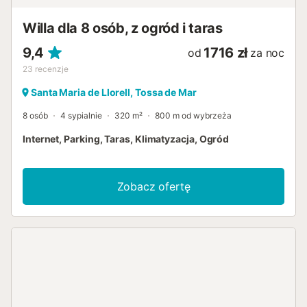
Willa dla 8 osób, z ogród i taras
9,4
1716 zł
od
za noc
23
recenzje
Santa Maria de Llorell, Tossa de Mar
8 osób
4 sypialnie
320 m²
800 m od wybrzeża
Internet, Parking, Taras, Klimatyzacja, Ogród
Zobacz ofertę