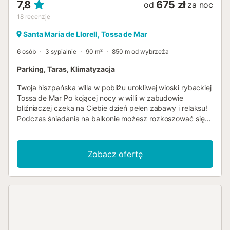
7,8
675 zł
od
za noc
18
recenzje
Santa Maria de Llorell, Tossa de Mar
6 osób
3 sypialnie
90 m²
850 m od wybrzeża
Parking, Taras, Klimatyzacja
Twoja hiszpańska willa w pobliżu urokliwej wioski rybackiej
Tossa de Mar Po kojącej nocy w willi w zabudowie
bliźniaczej czeka na Ciebie dzień pełen zabawy i relaksu!
Podczas śniadania na balkonie możesz rozkoszować się
widokiem na piękne, zielone, zalesione wzgórza. Po
zaledwie dziesięciominutowym spacerze możesz leżeć,
opalając się, podczas gdy dzieci zajmują się budowaniem
Zobacz ofertę
zamku z piasku; ciepło świecącego słońca pozwoli Ci
nagrodzić się przyjemnym dniem na plaży, pluskając się w
falach. Wieczorem możesz zakończyć dzień w wielkim
stylu; relaksując się przy zimnej lampce katalońskiego
wina i przygotowując się do apetycznego grilla,
uzupełnionego pysznymi lokalnymi specjałami; wszystkie
składniki na niezapomniane wakacje na Costa Brava.