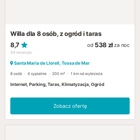
Willa dla 8 osób, z ogród i taras
8,7
538 zł
od
za noc
34
recenzje
Santa Maria de Llorell, Tossa de Mar
8 osób
4 sypialnie
200 m²
1 km od wybrzeża
Internet, Parking, Taras, Klimatyzacja, Ogród
Zobacz ofertę