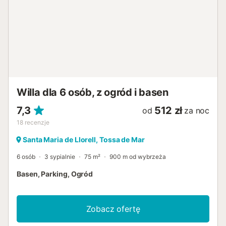
Willa dla 6 osób, z ogród i basen
7,3
512 zł
od
za noc
18
recenzje
Santa Maria de Llorell, Tossa de Mar
6 osób
3 sypialnie
75 m²
900 m od wybrzeża
Basen, Parking, Ogród
Zobacz ofertę