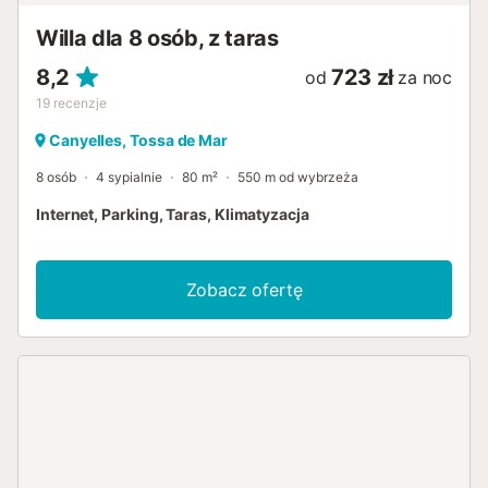
klimatyzacją. W pełni wyposażona kuchnia, również z
Willa dla 8 osób, z taras
klimatyzacją. Bezpośredni dostęp do tarasu przez
przesuwne szklane drzwi. - Jedna dwuosobowa sypialnia.
8,2
723 zł
od
za noc
- Ła...
19
recenzje
Canyelles, Tossa de Mar
8 osób
4 sypialnie
80 m²
550 m od wybrzeża
Internet, Parking, Taras, Klimatyzacja
Zobacz ofertę