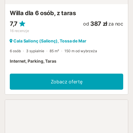
Willa dla 6 osób, z taras
7,7
387 zł
od
za noc
16
recenzje
Cala Salionç (Salionç), Tossa de Mar
6 osób
3 sypialnie
85 m²
150 m od wybrzeża
Internet, Parking, Taras
Zobacz ofertę