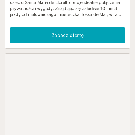
osiedlu Santa Maria de Llorell, oferuje idealne połączenie
prywatności i wygody. Znajdując się zaledwie 10 minut
jazdy od malowniczego miasteczka Tossa de Mar, willa
stanowi spokojne schronienie, a jednocześnie jest blisko
tętniącego życiem centrum. Jako osiedle prywatne,
dostęp jest ograniczony wyłącznie do mieszkańców, co
Zobacz ofertę
gwarantuje, że imponująca plaża Cala Llorell jest mniej
zatłoczona niż inne plaże na Costa Brava.
SPEKTAKULARNY BASEN I PRZESTRZENIE ZEWNĘTRZNE
Jednym z głównych atutów willi jest jej wspaniały,
dwupoziomowy basen. Górny basen przelewa się do
niższego, tworząc relaksujący efekt wodospadu, idealny
zarówno do odpoczynku, jak i bezpiecznej zabawy dla
dzieci. Skorzystaj z przestronnych przestrzeni
zewnętrznych, które obejmują: - Duży taras z zadaszoną
jadalnią dla 10 osób. - Przytulny kącik chill-out. - Drugi
taras z kamiennym grillem. - Bujny ogród z trawnikiem i
leżakami. ROZKŁAD WILLI Do willi wjeżdża się przez
prywatny garaż, w którym mieszczą się dwa samochody.
Dodatkowe miejsca parkingowe dostępne są przed
domem. Na poziomie garażu znajduje się dodatkowy,
duży pokój z rozkładaną sofą i drugą lodówką. GŁÓWNY
POZIOM Jasny salon z telewizorem Smart TV i