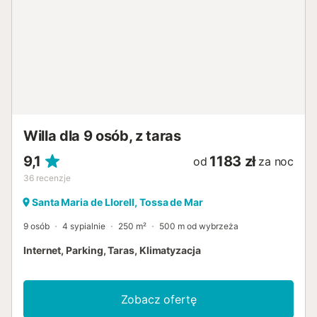
Willa dla 9 osób, z taras
9,1
1183 zł
od
za noc
36
recenzje
Santa Maria de Llorell, Tossa de Mar
9 osób
4 sypialnie
250 m²
500 m od wybrzeża
Internet, Parking, Taras, Klimatyzacja
Zobacz ofertę