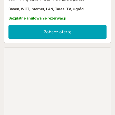
4 osób
2 sypialnie
52 m²
950 m od wybrzeża
Basen, WiFi, Internet, LAN, Taras, TV, Ogród
Bezpłatne anulowanie rezerwacji
Zobacz ofertę