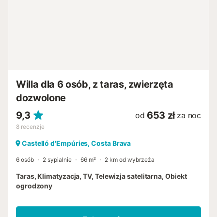
Willa dla 6 osób, z taras, zwierzęta
dozwolone
9,3
653 zł
od
za noc
8
recenzje
Castelló d'Empúries, Costa Brava
6 osób
2 sypialnie
66 m²
2 km od wybrzeża
Taras, Klimatyzacja, TV, Telewizja satelitarna, Obiekt
ogrodzony