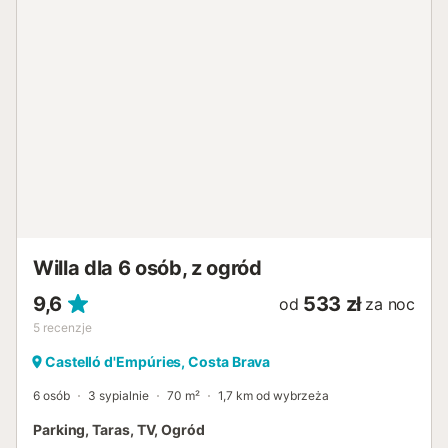
Willa dla 6 osób, z ogród
9,6
533 zł
od
za noc
5
recenzje
Castelló d'Empúries, Costa Brava
6 osób
3 sypialnie
70 m²
1,7 km od wybrzeża
Parking, Taras, TV, Ogród