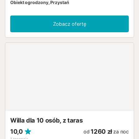
Obiekt ogrodzony, Przystań
Zobacz ofertę
Willa dla 10 osób, z taras
10,0
1260 zł
od
za noc
1
recenzja