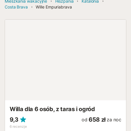
Mieszkania wakacyjne
Hiszpania
Katalonia
Costa Brava
Wille Empuriabrava
Willa dla 6 osób, z taras i ogród
9,3
658 zł
od
za noc
6
recenzje