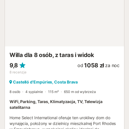
zmywarkę, kuchenkę mikrofalową oraz ekspres do kawy
Nespresso lub ekspres do kawy, dzięki czemu można
cieszyć się pyszną kawą o każdej porze. Trzecia sypialnia
wyposażona jest w podwójne łóżko (160x190 cm), a
druga łazienka z prysznicem i toaletą. Na zewnątrz
znajduje się piękny zadaszony taras z wentylatorem i
elektryczną markizą oraz granitowym stołem dla sześciu
osób, idealny do spożywania posiłków na świeżym
powietrzu. Słoneczny basen o wymiarach 4x8 metrów z
Willa dla 8 osób, z taras i widok
częścią wypoczynkową zaprasza do relaksu i ...
9,8
1058 zł
od
za noc
8
recenzje
Castelló d'Empúries, Costa Brava
8 osób
4 sypialnie
115 m²
650 m od wybrzeża
WiFi, Parking, Taras, Klimatyzacja, TV, Telewizja
satelitarna
Home Select International oferuje ten urokliwy dom do
wynajęcia, położony w dzielnicy mieszkalnej Port Rhodes