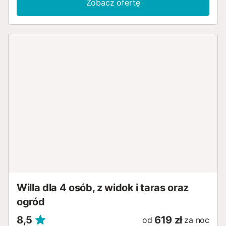
Zobacz ofertę
Willa dla 4 osób, z widok i taras oraz
ogród
8,5
619 zł
od
za noc