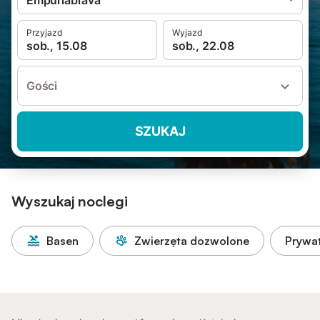
Empuriabrava
Przyjazd
Wyjazd
sob., 15.08
sob., 22.08
Gości
SZUKAJ
Wyszukaj noclegi
Basen
Zwierzęta dozwolone
Prywa