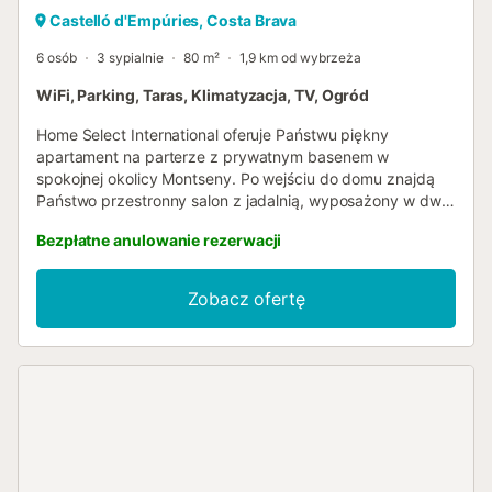
Castelló d'Empúries, Costa Brava
6 osób
3 sypialnie
80 m²
1,9 km od wybrzeża
WiFi, Parking, Taras, Klimatyzacja, TV, Ogród
Home Select International oferuje Państwu piękny
apartament na parterze z prywatnym basenem w
spokojnej okolicy Montseny. Po wejściu do domu znajdą
Państwo przestronny salon z jadalnią, wyposażony w dwie
wygodne sofy, stół z sześcioma krzesłami, telewizor z
Bezpłatne anulowanie rezerwacji
niemieckimi kanałami oraz szybkie łącze Wi-Fi.
Naprzeciwko salonu znajduje się pierwsza sypialnia z
podwójnym łóżkiem (180x200 cm), elektrycznymi roletami
Zobacz ofertę
i moskitierą dla dodatkowego komfortu, a także
telewizorem LED. Jest też nowoczesna łazienka z
prysznicem, toaletą i wanną, idealna do relaksu po długim
dniu. Dostępna jest również przytulna sypialnia z
podwójnym łóżkiem (180x200 cm), również wyposażona
w elektryczne rolety i moskitierę. Wszystkie trzy sypialnie
są klimatyzowane, co zapewnia komfortową temperaturę
w cieplejszych miesiącach. Na lewo od salonu znajduje się
oddzielna kuchnia, w pełni wyposażona w piekarnik,