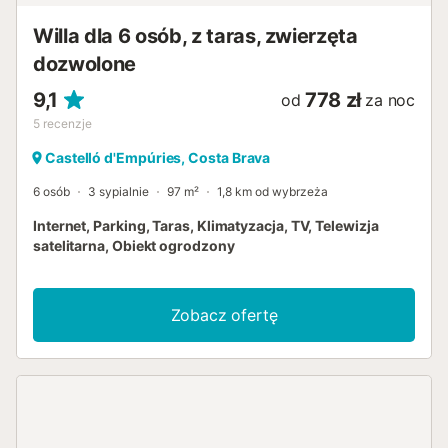
Willa dla 6 osób, z taras, zwierzęta
dozwolone
9,1
778 zł
od
za noc
5
recenzje
Castelló d'Empúries, Costa Brava
6 osób
3 sypialnie
97 m²
1,8 km od wybrzeża
Internet, Parking, Taras, Klimatyzacja, TV, Telewizja
satelitarna, Obiekt ogrodzony
Zobacz ofertę