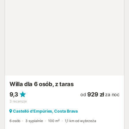
Willa dla 6 osób, z taras
9,3
929 zł
od
za noc
3
recenzje
Castelló d'Empúries, Costa Brava
6 osób
3 sypialnie
100 m²
1,1 km od wybrzeża