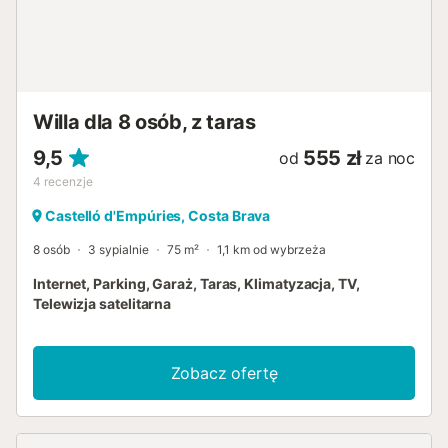
Willa dla 8 osób, z taras
9,5
555 zł
od
za noc
4
recenzje
Castelló d'Empúries, Costa Brava
8 osób
3 sypialnie
75 m²
1,1 km od wybrzeża
Internet, Parking, Garaż, Taras, Klimatyzacja, TV,
Telewizja satelitarna
Zobacz ofertę