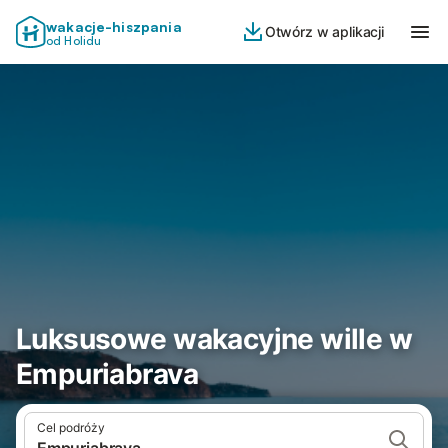
wakacje-hiszpania
Otwórz w aplikacji
od Holidu
Luksusowe wakacyjne wille w
Empuriabrava
Cel podróży