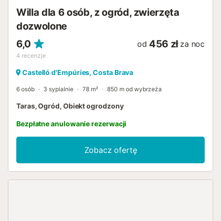
Willa dla 6 osób, z ogród, zwierzęta
dozwolone
6,0
456 zł
od
za noc
4
recenzje
Castelló d'Empúries, Costa Brava
6 osób
3 sypialnie
78 m²
850 m od wybrzeża
Taras, Ogród, Obiekt ogrodzony
Bezpłatne anulowanie rezerwacji
Zobacz ofertę