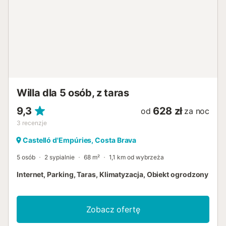
Willa dla 5 osób, z taras
9,3
628 zł
od
za noc
3
recenzje
Castelló d'Empúries, Costa Brava
5 osób
2 sypialnie
68 m²
1,1 km od wybrzeża
Internet, Parking, Taras, Klimatyzacja, Obiekt ogrodzony
Zobacz ofertę