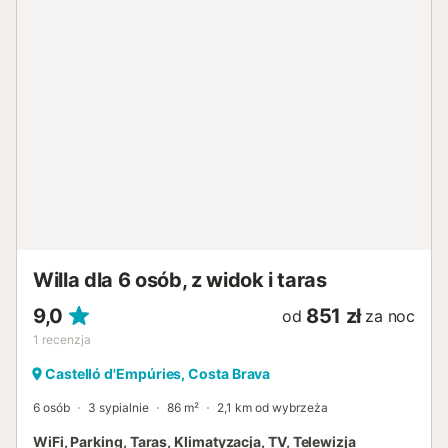
Willa dla 6 osób, z widok i taras
9,0
851 zł
od
za noc
1
recenzja
Castelló d'Empúries, Costa Brava
6 osób
3 sypialnie
86 m²
2,1 km od wybrzeża
WiFi, Parking, Taras, Klimatyzacja, TV, Telewizja