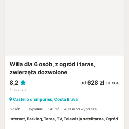
Willa dla 6 osób, z ogród i taras,
zwierzęta dozwolone
8,2
628 zł
od
za noc
7
recenzje
Castelló d'Empúries, Costa Brava
6 osób
3 sypialnie
141 m²
400 m od wybrzeża
Internet, Parking, Taras, TV, Telewizja satelitarna, Ogród