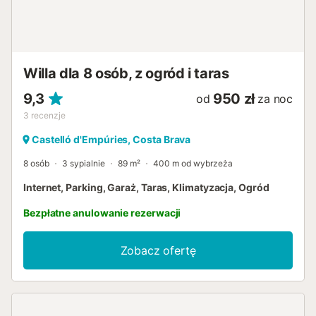
Willa dla 8 osób, z ogród i taras
9,3
950 zł
od
za noc
3
recenzje
Castelló d'Empúries, Costa Brava
8 osób
3 sypialnie
89 m²
400 m od wybrzeża
Internet, Parking, Garaż, Taras, Klimatyzacja, Ogród
Bezpłatne anulowanie rezerwacji
Zobacz ofertę