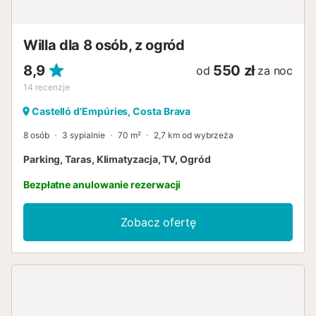
łóżkami (90x200), szafkami nocnymi, lampkami i
klimatyzacją. Naprzeciwko znajduje...
Willa dla 8 osób, z ogród
8,9
550 zł
od
za noc
14
recenzje
Castelló d'Empúries, Costa Brava
8 osób
3 sypialnie
70 m²
2,7 km od wybrzeża
Parking, Taras, Klimatyzacja, TV, Ogród
Bezpłatne anulowanie rezerwacji
Zobacz ofertę