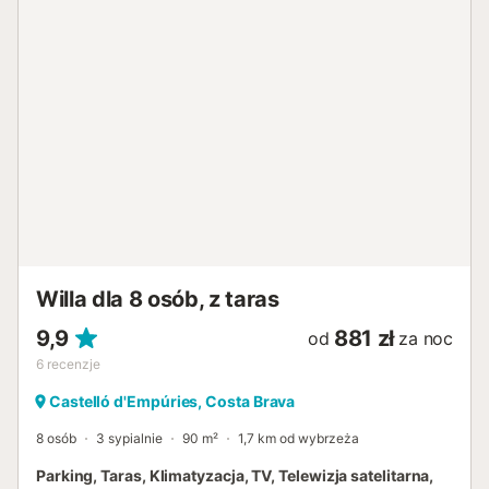
Willa dla 8 osób, z taras
9,9
881 zł
od
za noc
6
recenzje
Castelló d'Empúries, Costa Brava
8 osób
3 sypialnie
90 m²
1,7 km od wybrzeża
Parking, Taras, Klimatyzacja, TV, Telewizja satelitarna,