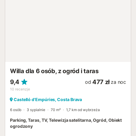
Willa dla 6 osób, z ogród i taras
9,4
477 zł
od
za noc
10
recenzje
Castelló d'Empúries, Costa Brava
6 osób
3 sypialnie
70 m²
1,7 km od wybrzeża
Parking, Taras, TV, Telewizja satelitarna, Ogród, Obiekt
ogrodzony