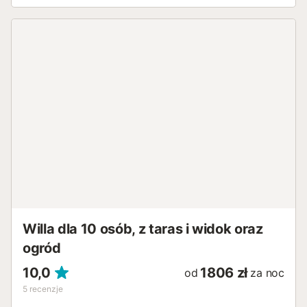
Willa dla 10 osób, z taras i widok oraz
ogród
10,0
1806 zł
od
za noc
5
recenzje