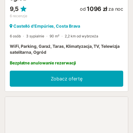
9,5
1096 zł
od
za noc
6
recenzje
Castelló d'Empúries, Costa Brava
6 osób
3 sypialnie
90 m²
2,2 km od wybrzeża
WiFi, Parking, Garaż, Taras, Klimatyzacja, TV, Telewizja
satelitarna, Ogród
Bezpłatne anulowanie rezerwacji
Zobacz ofertę