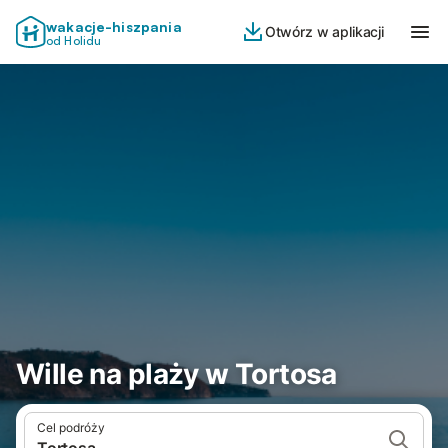
wakacje-hiszpania
Otwórz w aplikacji
od Holidu
Wille na plaży w Tortosa
Cel podróży