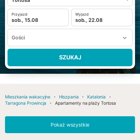
Tortosa
Przyjazd
Wyjazd
sob., 15.08
sob., 22.08
Gości
SZUKAJ
Mieszkania wakacyjne
Hiszpania
Katalonia
Tarragona Prowincja
Apartamenty na plaży Tortosa
Pokaż wszystkie