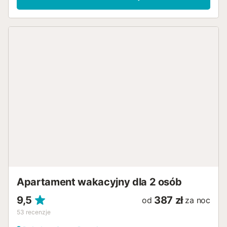
także ryby i owoce morza z naszej zatoki. CENA 1 Zwierzę
domowe 25€, CENA KLIMATYZACJI/POMPY CIEPŁA: 7€
ZA DZIEŃ, DOM POSIADA 1 URZĄDZENIE. OPŁATA
TURYSTYCZNA JEST OBOWIĄZKOWA, CENA WYNOSI 2€
OD OSOBY NA DZIEŃ DLA OSÓB POWYŻEJ 16. ROKU
ŻYCIA....
Apartament wakacyjny dla 2 osób
9,5
387 zł
od
za noc
53
recenzje