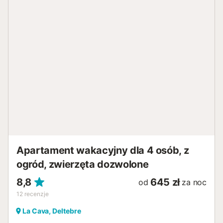
Apartament wakacyjny dla 4 osób, z
ogród, zwierzęta dozwolone
8,8
645 zł
od
za noc
12
recenzje
La Cava, Deltebre