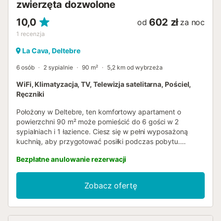
zwierzęta dozwolone
10,0
602 zł
od
za noc
1
recenzja
La Cava, Deltebre
6 osób
2 sypialnie
90 m²
5,2 km od wybrzeża
WiFi, Klimatyzacja, TV, Telewizja satelitarna, Pościel,
Ręczniki
Położony w Deltebre, ten komfortowy apartament o
powierzchni 90 m² może pomieścić do 6 gości w 2
sypialniach i 1 łazience. Ciesz się w pełni wyposażoną
kuchnią, aby przygotować posiłki podczas pobytu.
Apartament oferuje szybkie Wi-Fi odpowiednie do
Bezpłatne anulowanie rezerwacji
wideokonferencji, wideo na żądanie, telewizor,
klimatyzację, wentylator i pralkę dla Twojej wygody.
Można parkować na ulicy. Zwierzę domowe jest
Zobacz ofertę
dozwolone. Wydarzenia nie są dozwolone na terenie
obiektu. W przypadku przyjazdu ze zwierzęciem
domowym wymagana jest kaucja za dodatkową opłatą....