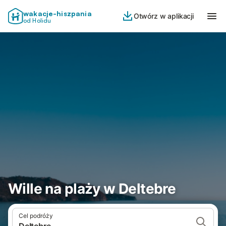
wakacje-hiszpania
Otwórz w aplikacji
od Holidu
Wille na plaży w Deltebre
Cel podróży