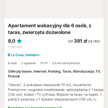
Apartament wakacyjny dla 6 osób, z
taras, zwierzęta dozwolone
8,0
391 zł
od
za noc
2
recenzje
La Cava, Deltebre
6 osób
2 sypialnie
70 m²
5,4 km od wybrzeża
Odkryty basen, Internet, Parking, Taras, Klimatyzacja, TV,
Pościel
"Giovan", 3-pokojowe mieszkanie 70 m2, na parterze.
Praktyczne i wygodne umeblowanie: salon/jadalnia z 1 kanapą
(130 cm), stołem i TV cyfrowa. Wyjście na taras, na basen. 1
pokój 2-osobowy z 1 łóżkiem dwuosobowym (135 cm, o
długości 190 cm). Wyjście na taras. 1 pokój 2-osobowy z 1
Bezpłatne anulowanie rezerwacji