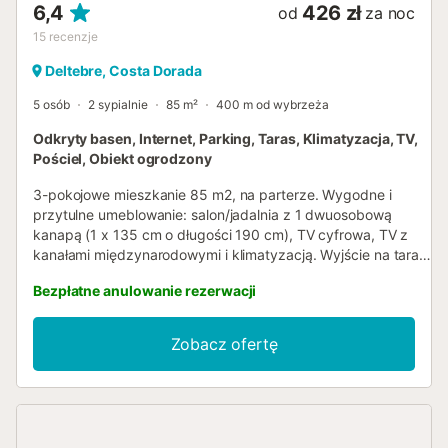
6,4
426 zł
od
za noc
15
recenzje
Deltebre, Costa Dorada
5 osób
2 sypialnie
85 m²
400 m od wybrzeża
Odkryty basen, Internet, Parking, Taras, Klimatyzacja, TV,
Pościel, Obiekt ogrodzony
3-pokojowe mieszkanie 85 m2, na parterze. Wygodne i
przytulne umeblowanie: salon/jadalnia z 1 dwuosobową
kanapą (1 x 135 cm o długości 190 cm), TV cyfrowa, TV z
kanałami międzynarodowymi i klimatyzacją. Wyjście na taras.
1 pokój 2-osobowy z 1 łóżkiem dwuosobowym (135 cm, o
Bezpłatne anulowanie rezerwacji
długości 190 cm). 1 pokój 2-osobowy z 2 łóżkami (90 cm, o
długości 190 cm). Otwarta kuchnia (piekarnik, zmywarka do
naczyń, 4 palniki – kuchenka z płytą ceramiczną, toster,
Zobacz ofertę
czajnik elektryczny, kuchenka mikrofalowa, zamrażarka).
Krótka wanna/bidet/WC. Klimatyzacja, ogrzewanie ciepłym
powietrzem. Taras 10 m2. Meble ogrodowe. Daleki widok na
morze. Do dyspozycji: pralka, suszarka do włosów. Internet
(bezprzewodowy LAN [WLAN], gratis). Miejsce parkingowe