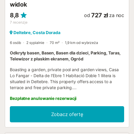
widok
8,8
727 zł
od
za noc
7
recenzje
Deltebre, Costa Dorada
6 osób
2 sypialnie
70 m²
1,9 km od wybrzeża
Odkryty basen, Basen, Basen dla dzieci, Parking, Taras,
Telewizor z płaskim ekranem, Ogród
Boasting a garden, private pool and garden views, Casa
Lo Fangar - Delta de l'Ebre 1 Habitació Doble 1 llitera is
situated in Deltebre. This property offers access to a
terrace and free private parking....
Bezpłatne anulowanie rezerwacji
Zobacz ofertę