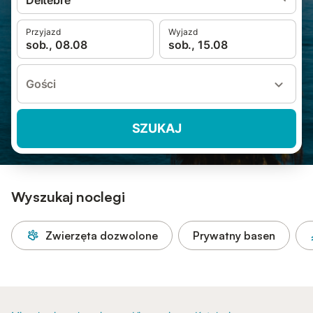
Deltebre
Przyjazd
Wyjazd
sob., 08.08
sob., 15.08
Gości
SZUKAJ
Wyszukaj noclegi
Zwierzęta dozwolone
Prywatny basen