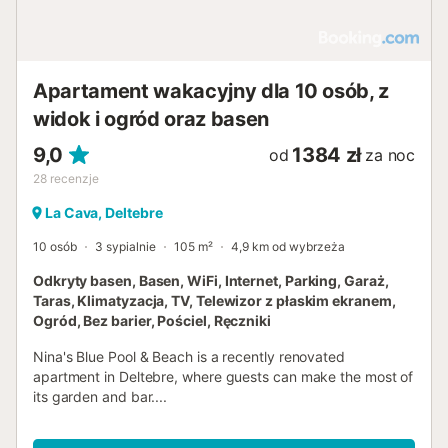
Apartament wakacyjny dla 10 osób, z
widok i ogród oraz basen
9,0
1384 zł
od
za noc
28
recenzje
La Cava, Deltebre
10 osób
3 sypialnie
105 m²
4,9 km od wybrzeża
Odkryty basen, Basen, WiFi, Internet, Parking, Garaż,
Taras, Klimatyzacja, TV, Telewizor z płaskim ekranem,
Ogród, Bez barier, Pościel, Ręczniki
Nina's Blue Pool & Beach is a recently renovated
apartment in Deltebre, where guests can make the most of
its garden and bar....