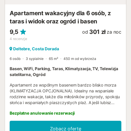
Apartament wakacyjny dla 6 osób, z
taras i widok oraz ogród i basen
9,5
301 zł
od
za noc
4
recenzje
Deltebre, Costa Dorada
6 osób
3 sypialnie
65 m²
450 m od wybrzeża
Basen, WiFi, Parking, Taras, Klimatyzacja, TV, Telewizja
satelitarna, Ogród
Apartament ze wspólnym basenem bardzo blisko morza
(KLIMATYZACJA OPCJONALNA). Idealny na wspaniałe
rodzinne wakacje, także dla miłośników przyrody, spokoju
słońca i wspaniałych piaszczystych plaż. A jeśli lubisz
dobre jedzenie, to jest to miejsce, które musisz wybrać na
Bezpłatne anulowanie rezerwacji
wakacje, ponieważ mamy wyśmienitą gamę dań
przygotowanych z produktów uprawianych na naszej
ziemi, takich jak ryż, oliwa z oliwek, warzywa i owoce, a
Zobacz ofertę