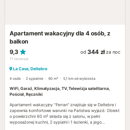
Apartament wakacyjny dla 4 osób, z
balkon
9,3
344 zł
od
za noc
71
recenzje
La Cava, Deltebre
4 osób
2 sypialnie
60 m²
5,1 km od wybrzeża
WiFi, Garaż, Klimatyzacja, TV, Telewizja satelitarna,
Pościel, Ręczniki
Apartament wakacyjny "Ferran" znajduje się w Deltebre i
zapewnia komfortowe warunki na Państwa wyjazd. Obiekt
o powierzchni 60 m² składa się z salonu, w pełni
wyposażonej kuchni, 2 sypialni i 1 łazienki, a jego
maksymalne obłożenie to 4 osoby. Dostępne