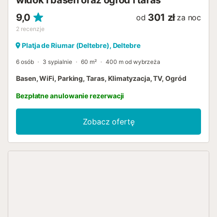
widok i basen oraz ogród i taras
9,0
301 zł
od
za noc
2
recenzje
Platja de Riumar (Deltebre), Deltebre
6 osób
3 sypialnie
60 m²
400 m od wybrzeża
Basen, WiFi, Parking, Taras, Klimatyzacja, TV, Ogród
Bezpłatne anulowanie rezerwacji
Zobacz ofertę