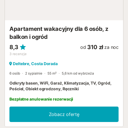
Apartament wakacyjny dla 6 osób, z
balkon i ogród
8,3
310 zł
od
za noc
3
recenzje
Deltebre, Costa Dorada
6 osób
2 sypialnie
55 m²
5,6 km od wybrzeża
Odkryty basen, WiFi, Garaż, Klimatyzacja, TV, Ogród,
Pościel, Obiekt ogrodzony, Ręczniki
Bezpłatne anulowanie rezerwacji
Zobacz ofertę