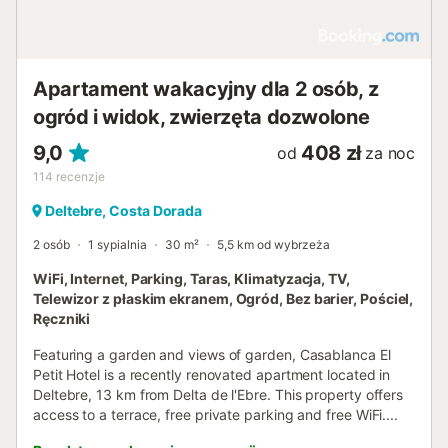
Apartament wakacyjny dla 2 osób, z
ogród i widok, zwierzęta dozwolone
9,0
408 zł
od
za noc
114
recenzje
Deltebre, Costa Dorada
2 osób
1 sypialnia
30 m²
5,5 km od wybrzeża
WiFi, Internet, Parking, Taras, Klimatyzacja, TV,
Telewizor z płaskim ekranem, Ogród, Bez barier, Pościel,
Ręczniki
Featuring a garden and views of garden, Casablanca El
Petit Hotel is a recently renovated apartment located in
Deltebre, 13 km from Delta de l'Ebre. This property offers
access to a terrace, free private parking and free WiFi....