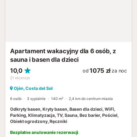
połączyć relaks z aktywnością w okolicy. Lotnisko w
Maladze znajduje się 43 km od obiektu. Zaleca się
korzystanie z samochodu, aby w pełni zwiedzić okolicę.
Ważne: zgodnie z hiszpańskimi przepisami wszyscy
goście muszą być zarejestrowani. Wymagane dane
identyfikacyjne należy przekazać zarządcy obiektu przed
przyjazdem ...
Apartament wakacyjny dla 6 osób, z
sauna i basen dla dzieci
10,0
1075 zł
od
za noc
21
recenzje
Ojén, Costa del Sol
6 osób
3 sypialnie
140 m²
2,4 km do centrum miasta
Odkryty basen, Kryty basen, Basen dla dzieci, WiFi,
Parking, Klimatyzacja, TV, Sauna, Bez barier, Pościel,
Obiekt ogrodzony, Ręczniki
Bezpłatne anulowanie rezerwacji