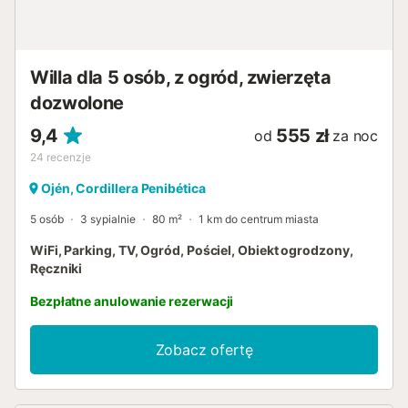
Willa dla 5 osób, z ogród, zwierzęta
dozwolone
9,4
555 zł
od
za noc
24
recenzje
Ojén, Cordillera Penibética
5 osób
3 sypialnie
80 m²
1 km do centrum miasta
WiFi, Parking, TV, Ogród, Pościel, Obiekt ogrodzony,
Ręczniki
Bezpłatne anulowanie rezerwacji
Zobacz ofertę