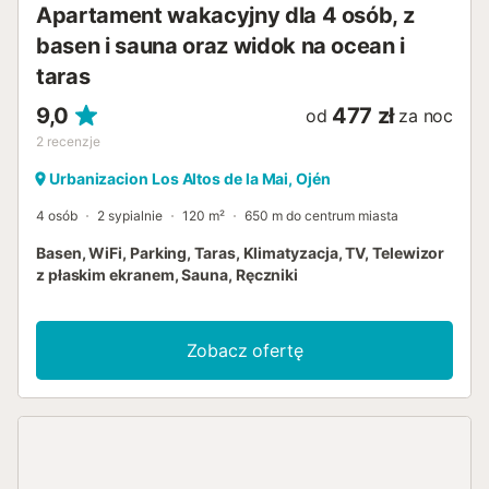
Apartament wakacyjny dla 4 osób, z
przespacerujcie się po starej części miasta Marbelli l...
basen i sauna oraz widok na ocean i
taras
9,0
477 zł
od
za noc
2
recenzje
Urbanizacion Los Altos de la Mai, Ojén
4 osób
2 sypialnie
120 m²
650 m do centrum miasta
Basen, WiFi, Parking, Taras, Klimatyzacja, TV, Telewizor
z płaskim ekranem, Sauna, Ręczniki
Zobacz ofertę