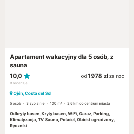
Apartament wakacyjny dla 5 osób, z
sauna
10,0
1978 zł
od
za noc
8
recenzje
Ojén, Costa del Sol
5 osób
3 sypialnie
130 m²
2,6 km do centrum miasta
Odkryty basen, Kryty basen, WiFi, Garaż, Parking,
Klimatyzacja, TV, Sauna, Pościel, Obiekt ogrodzony,
Ręczniki