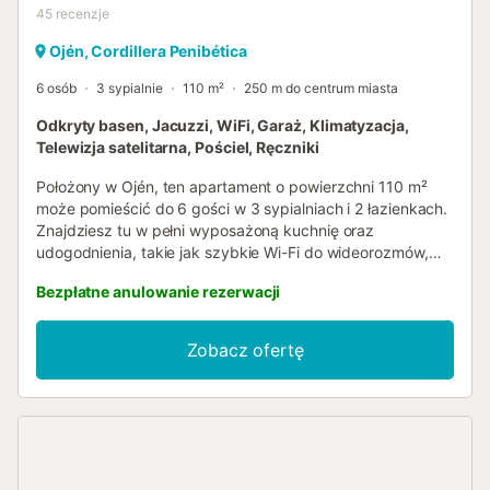
45
recenzje
Ojén, Cordillera Penibética
6 osób
3 sypialnie
110 m²
250 m do centrum miasta
Odkryty basen, Jacuzzi, WiFi, Garaż, Klimatyzacja,
Telewizja satelitarna, Pościel, Ręczniki
Położony w Ojén, ten apartament o powierzchni 110 m²
może pomieścić do 6 gości w 3 sypialniach i 2 łazienkach.
Znajdziesz tu w pełni wyposażoną kuchnię oraz
udogodnienia, takie jak szybkie Wi-Fi do wideorozmów,
klimatyzację i ogrzewanie w salonie i głównej sypialni,
Bezpłatne anulowanie rezerwacji
pralkę, wentylator oraz wideo na żądanie. Dodatkowe
udogodnienia to samodzielne zameldowanie, prywatna
winda oraz dostępne łóżeczko dla dziecka. Wyjdź na
Zobacz ofertę
zewnątrz, aby cieszyć się 4 prywatnymi balkonami z
zapierającymi dech w piersiach widokami na morze i góry.
Możesz zrelaksować się w prywatnej wannie z
hydromasażem lub odświeżyć się pod prysznicem na
świeżym powietrzu. Wspólny odkryty basen jest otwarty
od czerwca do połowy września. Jedno zwierzę jest mile