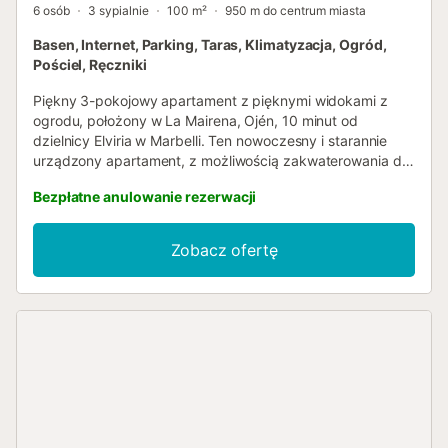
6 osób
3 sypialnie
100 m²
950 m do centrum miasta
Basen, Internet, Parking, Taras, Klimatyzacja, Ogród,
Pościel, Ręczniki
Piękny 3-pokojowy apartament z pięknymi widokami z
ogrodu, położony w La Mairena, Ojén, 10 minut od
dzielnicy Elviria w Marbelli. Ten nowoczesny i starannie
urządzony apartament, z możliwością zakwaterowania dla
6 osób, znajduje się w nowym kompleksie Floresta Sur, w
Bezpłatne anulowanie rezerwacji
spokojnej okolicy La Mairena, na wzgórzach nad Elviria. Z
przestronnego, częściowo zadaszonego ogrodu,
idealnego do spędzania czasu na świeżym powietrzu,
Zobacz ofertę
roztacza się piękny widok na okolicę. Apartament oferuje:
3 sypialnie 2 łazienki Salon z jadalnią i otwartą kuchnią W
pełni wyposażona kuchnia Wyposażenie kuchni: Lodówka,
piekarnik, kuchenka mikrofalowa, zamrażarka, zmywarka,
pralka, ekspres do kawy, toster, czajnik, naczynia,
sztućce i przybory kuchenne. Udogodnienia i usługi:
Klimatyzacja w całym apartamencie Szybkie WiFi i
telewizor Suszarka do włosów Żelazko Meble ogrodowe
Parking zewnętrzny na terenie posesji Części wspólne:
Wspólny basen z leżakami Opcjonalnie (dodatkowa