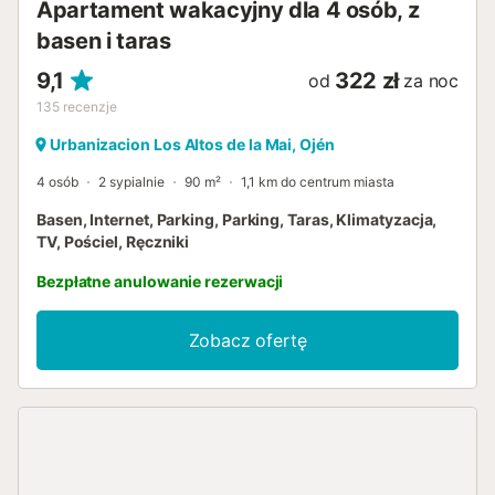
Apartament wakacyjny dla 4 osób, z
basen i taras
9,1
322 zł
od
za noc
135
recenzje
Urbanizacion Los Altos de la Mai, Ojén
4 osób
2 sypialnie
90 m²
1,1 km do centrum miasta
Basen, Internet, Parking, Parking, Taras, Klimatyzacja,
TV, Pościel, Ręczniki
Bezpłatne anulowanie rezerwacji
Zobacz ofertę