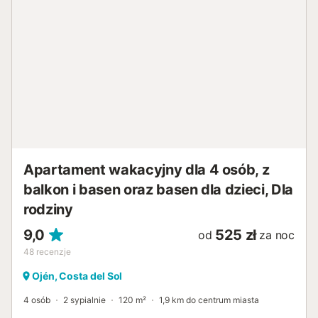
samochodem, ułatwiając wycieczki do Calahonda, La Cala
de Mijas i innych wspaniałych pobliskich miejscowości,
rozszerzając Twoje wakacyjne doświadczenia po całej
prowincji Málaga. Dostęp do niego jest wygodny zarówno
windą, jak i schodami. Wnętrze wyróżnia się jasnym
salonem z jadalnią, który wychodzi na taras o powierzchni
15 m² z panoramicznym widokiem na góry, idealnym do
relaksu lub dzielenia się niezapomnianymi chwilami.
Niezależna kuchnia, w pełni wyposażona w płytę
ceramiczną, piekarnik, mikrofalówkę, zmywarkę i małe
sprzęty AGD, zachęca do pr...
Apartament wakacyjny dla 4 osób, z
balkon i basen oraz basen dla dzieci, Dla
rodziny
9,0
525 zł
od
za noc
48
recenzje
Ojén, Costa del Sol
4 osób
2 sypialnie
120 m²
1,9 km do centrum miasta