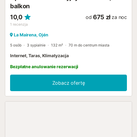
balkon
10,0
675 zł
od
za noc
1
recenzja
La Mairena, Ojén
5 osób
3 sypialnie
132 m²
70 m do centrum miasta
Internet, Taras, Klimatyzacja
Bezpłatne anulowanie rezerwacji
Zobacz ofertę