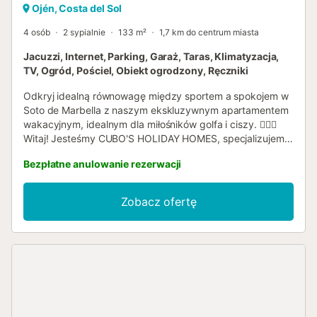
Ojén, Costa del Sol
4 osób
2 sypialnie
133 m²
1,7 km do centrum miasta
Jacuzzi, Internet, Parking, Garaż, Taras, Klimatyzacja,
TV, Ogród, Pościel, Obiekt ogrodzony, Ręczniki
Odkryj idealną równowagę między sportem a spokojem w
Soto de Marbella z naszym ekskluzywnym apartamentem
wakacyjnym, idealnym dla miłośników golfa i ciszy. 🏌️‍♂️🌄
Witaj! Jesteśmy CUBO'S HOLIDAY HOMES, specjalizujemy
się w wynajmie wakacyjnym od 2005 roku. Ciesz się
Bezpłatne anulowanie rezerwacji
niezapomnianym pobytem w naszym eleganckim
apartamencie na pierwszym piętrze, położonym w
prestiżowej dzielnicy Soto de Marbella, tuż przy
Zobacz ofertę
renomowanym polu golfowym i klubie towarzyskim La
Mairena. Idealny dla maksymalnie 4 osób, obiekt ten łączy
komfort z uprzywilejowanym otoczeniem przyrodniczym i
bezpośrednim dostępem do pierwszorzędnych obiektów
sportowych. Skorzystaj z kortów do padla i tenisa, zanurz
się w golfie zaledwie 1 km dalej i odśwież się w basenach
wspólnotowych pod słońcem Costa del Sol. Apartament
jest strategicznie zlokalizowany dla osób podróżujących