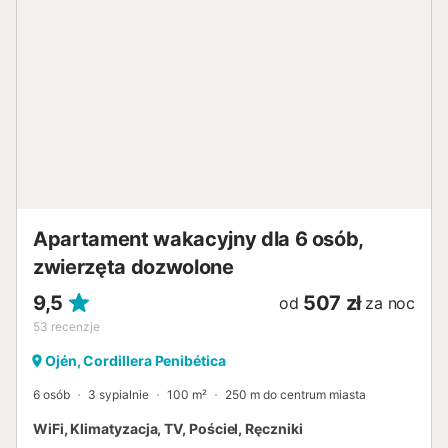
widziane. Prosimy pamiętać, że na terenie obiektu nie
wolno organizować imprez. Apartament jest dogodnie
zlokalizowany w pobliżu transportu publicznego, co
ułatwia zwiedzanie okolicy....
Apartament wakacyjny dla 6 osób,
zwierzęta dozwolone
9,5
507 zł
od
za noc
53
recenzje
Ojén, Cordillera Penibética
6 osób
3 sypialnie
100 m²
250 m do centrum miasta
WiFi, Klimatyzacja, TV, Pościel, Ręczniki