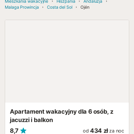
Mieszkania wakacyjne
Hiszpania
Andaluzja
Malaga Prowincja
Costa del Sol
Ojén
Apartament wakacyjny dla 6 osób, z
jacuzzi i balkon
8,7
434 zł
od
za noc