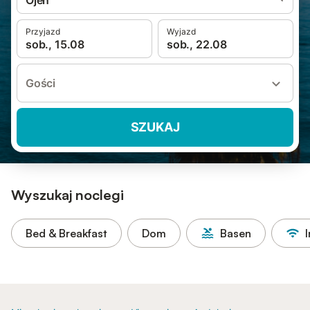
Ojén
Przyjazd
Wyjazd
sob., 15.08
sob., 22.08
Gości
SZUKAJ
Wyszukaj noclegi
Bed & Breakfast
Dom
Basen