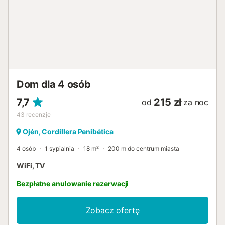
opłata): Dostęp do klubu El Soto de Marbella (87
€/tydzień), który obejmuje: Pole golfowe Korty tenisowe i
padlowe Siłownia Spa Lokalizacja: Pole golfowe: 250 m
Restauracja: 300 m Supermarket: 6 km Centrum Marbelli:
7 km Plaża: 7 km Lotnisko w Maladze: 45 km Położony w
spokojnej, przyjaznej rodzinom okolicy otoczonej naturą,
ten apartament typu penthouse jest idealny na relaksujący
pobyt z łatwym dostępem do Marbelli i wybrzeża....
Dom dla 4 osób
7,7
215 zł
od
za noc
43
recenzje
Ojén, Cordillera Penibética
4 osób
1 sypialnia
18 m²
200 m do centrum miasta
WiFi, TV
Bezpłatne anulowanie rezerwacji
Zobacz ofertę