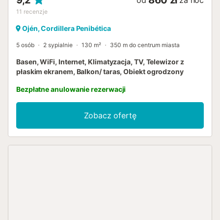
9,2
860 zł
od
za noc
11
recenzje
Ojén, Cordillera Penibética
5 osób
2 sypialnie
130 m²
350 m do centrum miasta
Basen, WiFi, Internet, Klimatyzacja, TV, Telewizor z
płaskim ekranem, Balkon/ taras, Obiekt ogrodzony
Bezpłatne anulowanie rezerwacji
Zobacz ofertę