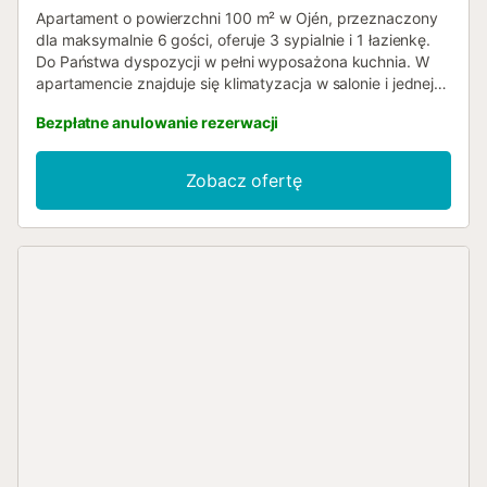
Apartament o powierzchni 100 m² w Ojén, przeznaczony
dla maksymalnie 6 gości, oferuje 3 sypialnie i 1 łazienkę.
Do Państwa dyspozycji w pełni wyposażona kuchnia. W
apartamencie znajduje się klimatyzacja w salonie i jednej
sypialni, wentylatory w pozostałych pomieszczeniach oraz
Bezpłatne anulowanie rezerwacji
grzejniki w każdej sypialni. Dodatkowe udogodnienia
obejmują Wi-Fi, prywatny telewizor, wspólną pralkę i
suszarkę. Dla podróżujących z dziećmi dostępne są
Zobacz ofertę
prywatne krzesełko do karmienia i łóżeczko, a także
wspólne zabawki i książki. Wyjdź na swój prywatny taras,
aby odpocząć i podziwiać piękne widoki na morze i
otaczające góry. Dostępny jest parking uliczny.
Akceptujemy do 2 zwierząt, jednak organizacja imprez na
terenie obiektu jest zabroniona....