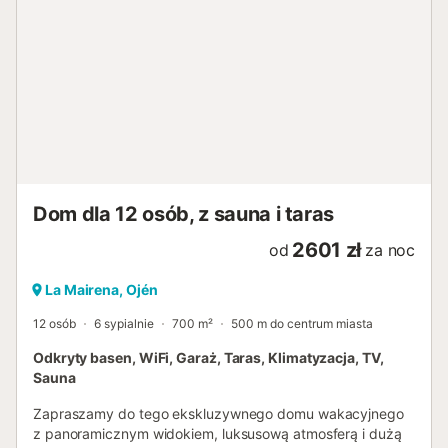
Dom dla 12 osób, z sauna i taras
2601 zł
od
za noc
La Mairena, Ojén
12 osób
6 sypialnie
700 m²
500 m do centrum miasta
Odkryty basen, WiFi, Garaż, Taras, Klimatyzacja, TV,
Sauna
Zapraszamy do tego ekskluzywnego domu wakacyjnego
z panoramicznym widokiem, luksusową atmosferą i dużą