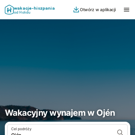
wakacje-hiszpania
Otwórz w aplikacji
od Holidu
Wakacyjny wynajem w Ojén
Cel podróży