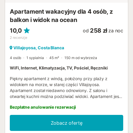
Apartament wakacyjny dla 4 osób, z
balkon i widok na ocean
10,0
258 zł
od
za noc
2
recenzje
Villajoyosa, Costa Blanca
4 osób
1 sypialnia
45 m²
150 m od wybrzeża
WiFi, Internet, Klimatyzacja, TV, Pościel, Ręczniki
Piękny apartament z windą, położony przy plaży z
widokiem na morze, w starej części Villajoyosa.
Apartament został niedawno odnowiony. Z salonu i
otwartej kuchni można podziwiać widoki. Apartament jest
urządzony w prosty i funkcjonalny sposób, ze smakiem,
Bezpłatne anulowanie rezerwacji
panuje w nim zrelaksowana i spokojna atmosfera. Jest to
idealny apartament na wakacje dla par. Parking (nie
wliczony w cenę) w strefie niebieskiej na ulicy oraz
Zobacz ofertę
prywatny parking pod promenadą plażową....