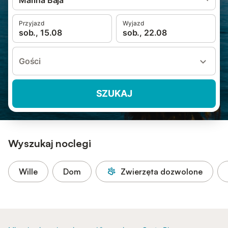
Marina Baja
Przyjazd
Wyjazd
sob., 15.08
sob., 22.08
Gości
SZUKAJ
Wyszukaj noclegi
Wille
Dom
Zwierzęta dozwolone