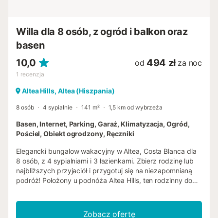
prysznicem i toaletą Exterior tej luksusowej willi ogrodzona
działka prywatny basen o wymiarach 5 m x 3 m i
głębokości 1,8 m piękny ogród z trawnikiem z meblami
Willa dla 8 osób, z ogród i balkon oraz
ogrodowymi i leżakami 2 tarasy, z których jeden jes...
basen
10,0
494 zł
od
za noc
1
recenzja
Altea Hills, Altea (Hiszpania)
8 osób
4 sypialnie
141 m²
1,5 km od wybrzeża
Basen, Internet, Parking, Garaż, Klimatyzacja, Ogród,
Pościel, Obiekt ogrodzony, Ręczniki
Elegancki bungalow wakacyjny w Altea, Costa Blanca dla
8 osób, z 4 sypialniami i 3 łazienkami. Zbierz rodzinę lub
najbliższych przyjaciół i przygotuj się na niezapomnianą
podróż! Położony u podnóża Altea Hills, ten rodzinny dom
"Casa Altea" jest idealnym miejscem na wspaniałe
wakacje. Świeży wystrój i piękne wnętrza. Kuchnia
gourmet i imponujący duży salon będą idealnym miejscem
Zobacz ofertę