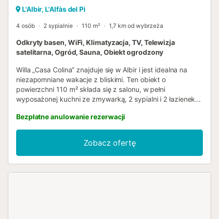
L'Albir, L'Alfàs del Pi
4 osób
2 sypialnie
110 m²
1,7 km od wybrzeża
Odkryty basen, WiFi, Klimatyzacja, TV, Telewizja
satelitarna, Ogród, Sauna, Obiekt ogrodzony
Willa „Casa Colina” znajduje się w Albir i jest idealna na
niezapomniane wakacje z bliskimi. Ten obiekt o
powierzchni 110 m² składa się z salonu, w pełni
wyposażonej kuchni ze zmywarką, 2 sypialni i 2 łazienek,
dzięki czemu może pomieścić 4 osoby. Dodatkowe
Bezpłatne anulowanie rezerwacji
udogodnienia obejmują Wi-Fi, telewizję satelitarną,
klimatyzację oraz pralkę. Ponadto do Państwa dyspozycji
jest prywatna sauna i sprzęt do ćwiczeń. Prywatna
Zobacz ofertę
przestrzeń zewnętrzna obejmuje basen, ogród, meble
ogrodowe, otwarty taras, balkon, grill oraz prysznic
zewnętrzny. Odległość pieszo/samochodem do najbliższej
restauracji: 764 m. Odległość pieszo/samochodem do
najbliższej kawiarni: 494 m. Odległość
pieszo/samochodem do najbliższego baru: 1,66 km.
Odległość pieszo/samochodem do najbliższego
supermarketu: 1,05 km. Odległość pieszo/samochodem do