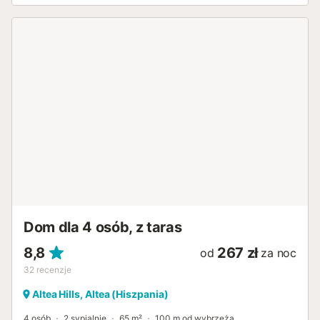
miejska Platja de Llevant oddalona jest o zaledwie kilka
kroków (ok. 50 m), a do plaży Cala del Mal Pas można
dojść w około 9 minut (ok. 700 m). Najbliższy supermarket
znajduje się w odległości 2-3 minut spacerem (ok. 190 m).
Lotnisko w Alicante oddalone jest o około 40 minut jazdy
samochodem (ok. 59 km). Wi-Fi jest odpowiednie do
wideorozmów. Obiekt oferuje dostęp bez barier
architektonicznych i posiada wnętrze przystosowane dla
osób niepełnosprawnych. Ręczniki i pościel są wliczone w
cenę. W budynku dostępna jest winda. Obiekt ma ścisłe
zasady dotyczące recyklingu; prosimy zapytać o nie
gospodarza po przyjeździe....
Dom dla 4 osób, z taras
8,8
267 zł
od
za noc
32
recenzje
Altea Hills, Altea (Hiszpania)
4 osób
2 sypialnie
65 m²
100 m od wybrzeża