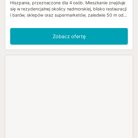
Hiszpania, przeznaczone dla 4 osób. Mieszkanie znajduje
się w rezydencjalnej okolicy nadmorskiej, blisko restauracji
i barów, sklepów oraz supermarketów, zaledwie 50 m od
plaży Albir-Altea. Mieszkanie dysponuje 2 sypialniami i 2
łazienkami. Zakwaterowanie oferuje prywatność,
wspaniałe widoki na zatokę i morze oraz piękne widoki na
Zobacz ofertę
plażę. Jego komfort oraz bliskość plaży, miejsc do
zakupów, aktywności sportowych, obiektów
rozrywkowych i miejsc do wyjścia sprawiają, że jest to
doskonałe mieszkanie na spędzenie wakacji w Hiszpanii z
rodziną lub przyjaciółmi. Wnętrze mieszkania - salon z
klimatyzacją, telewizorem i sprzętem audio - jadalnia - 2
sypialnie i 2 łazienki - telewizja kablowa (hiszpańska
telewizja) - pralka w łazience Kuchnia - otwarta kuchnia z
płytą elektryczną, piekarnikiem elektrycznym,
mikrofalówką, zmywarką, lodówko-zamrażarką,
ekspresem do kawy, czajnikiem elektrycznym, mikserem,
tosterem i sokowirówką Sypialnie i łazienki - sypialnia z
klimatyzacją, 2 pojedyncze łóżka z wysuwanym łóżkiem (o
wymiarach 200 na 90 cm) - sypialnia z klimatyzacją, łóżko
typu queen-size (o wymiarach 200 na 160 cm) oraz
łazienka przylegająca - łazienka przylegająca z umywalką,