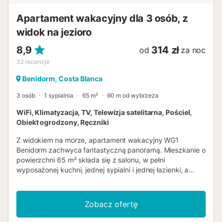
prysznicem, toaletą i suszarką do włosów - łazienka z
umywalką, prysznicem i toaletą Na zewnątrz mieszkania -
Apartament wakacyjny dla 3 osób, z
2 wspólne zamknięte miejsca parkingowe Więcej info...
widok na jezioro
8,9
314 zł
od
za noc
32
recenzje
Benidorm, Costa Blanca
3 osób
1 sypialnia
65 m²
90 m od wybrzeża
WiFi, Klimatyzacja, TV, Telewizja satelitarna, Pościel,
Obiekt ogrodzony, Ręczniki
Z widokiem na morze, apartament wakacyjny WG1
Benidorm zachwyca fantastyczną panoramą. Mieszkanie o
powierzchni 65 m² składa się z salonu, w pełni
wyposażonej kuchni, jednej sypialni i jednej łazienki, a
może pomieścić od 2 do 3 osób. Udogodnienia obejmują
szybkie Wi-Fi, klimatyzację, wentylator i pralkę. W sypialni
znajdują się dwa pojedyncze łóżka. Prywatna przestrzeń
Zobacz ofertę
zewnętrzna obejmuje zadaszony taras. W budynku
znajduje się restauracja, a tuż obok bar i kawiarnia. Plaża