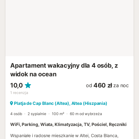
plaży: 2,4 km Plaża LP. Odległość do lotniska: 61,6 km
Lotnisko w Alicante. Zwierzęta są akceptowane na
życzenie bez dodatkowych opłat. Parking znajduje się
przy ulicy, 50 m od obiektu. Grupy młodzieżowe nie są
akceptowane....
Apartament wakacyjny dla 4 osób, z
widok na ocean
10,0
460 zł
od
za noc
1
recenzja
Platja de Cap Blanc (Altea), Altea (Hiszpania)
4 osób
2 sypialnie
100 m²
60 m od wybrzeża
WiFi, Parking, Wiata, Klimatyzacja, TV, Pościel, Ręczniki
Wspaniałe i radosne mieszkanie w Altei, Costa Blanca,