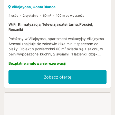
Villajoyosa, Costa Blanca
4 osób
2 sypialnie
60 m²
100 m od wybrzeża
WiFi, Klimatyzacja, Telewizja satelitarna, Pościel,
Ręczniki
Położony w Villajoyosa, apartament wakacyjny Villajoyosa
Arsenal znajduje się zaledwie kilka minut spacerem od
plaży. Obiekt o powierzchni 60 m² składa się z salonu, w
pełni wyposażonej kuchni, 2 sypialni i 1 łazienki, dzięki
czemu może pomieścić 4 osoby. Dodatkowe
Bezpłatne anulowanie rezerwacji
udogodnienia obejmują szybkie Wi-Fi (idealne do
wideorozmów), klimatyzację oraz pralkę. Apartament
wakacyjny oferuje również prywatny balkon, na którym
Zobacz ofertę
można zrelaksować się wieczorem. Połączenia transportu
publicznego znajdują się w odległości spaceru. Zwierzęta
nie są dozwolone. Obiekt wyposażony jest w
energooszczędne oświetlenie....