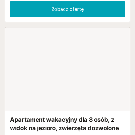
akcentami kolorystycznymi jest podstawą do spędzenia
uroczych wakacji, podczas których można odkrywać
Zobacz ofertę
okolicę i w pełni cieszyć się życiem na plaży. Wzmocnij się
dobrym śniadaniem na zadaszonym tarasie i daj się
oczarować wyjątkowej panoramie morza, zanim udasz się
na plażę. Spaceruj nad morzem, baw się w falach, buduj
zamki z piasku z dziećmi lub po prostu ciesz się słońcem.
Spędzisz wakacje w jednym z najlepszych obszarów
Benidorm, z doskonałymi obiektami rekreacyjnymi, od
fantastycznych pól golfowych z widokiem na panoramę
Benidorm po parki wodne, parki zwierząt Terranátura i
Mundo Mar oraz park rozrywki Terra Mítica. Ponadto masz
tu możliwość uprawiania wszelkiego rodzaju sportów
wodnych i niezliczonych sportów lądowych, z szeroką
gamą zajęć rekreacyjnych, restauracji z różnorodną
kuchnią, centrów handlowych i wielu innych. Spędź
urozmaicone wakacje w tym pięknym domu wakacyjnym
w fantastycznej lokalizacji....
Apartament wakacyjny dla 8 osób, z
widok na jezioro, zwierzęta dozwolone