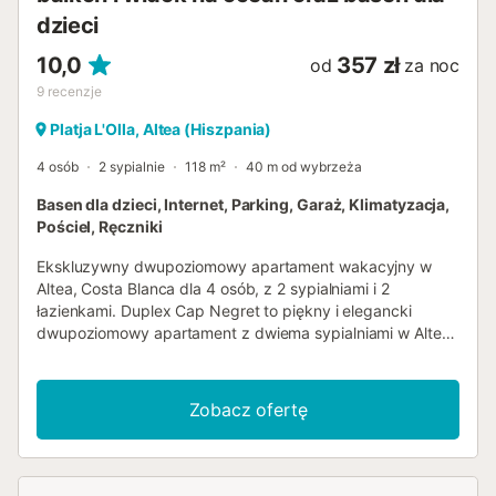
dzieci
10,0
357 zł
od
za noc
9
recenzje
Platja L'Olla, Altea (Hiszpania)
4 osób
2 sypialnie
118 m²
40 m od wybrzeża
Basen dla dzieci, Internet, Parking, Garaż, Klimatyzacja,
Pościel, Ręczniki
Ekskluzywny dwupoziomowy apartament wakacyjny w
Altea, Costa Blanca dla 4 osób, z 2 sypialniami i 2
łazienkami. Duplex Cap Negret to piękny i elegancki
dwupoziomowy apartament z dwiema sypialniami w Altea.
Zameldowanie i poczuj się jak w domu! Jest idealny na
aktywne rodzinne wakacje lub dla pary szukającej
romantycznego wypadu. Dodatkowo ten dwupoziomowy
Zobacz ofertę
apartament z 2 sypialniami i 2 łazienkami został
zaprojektowany z troską i dbałością o szczegóły. Po
wejściu do apartamentu znajdujesz się w przestronnym
przedpokoju. Pierwszy poziom domu mieści dwie sypialnie