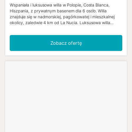
Wspaniała i luksusowa willa w Polopie, Costa Blanca,
Hiszpania, z prywatnym basenem dla 6 osób. Willa
znajduje się w nadmorskiej, pagórkowatej i mieszkalnej
okolicy, zaledwie 4 km od La Nucia. Luksusowa willa
dysponuje 3 sypialniami i 3 łazienkami, rozlokowanymi na
2 poziomach. Obiekt oferuje piękny, zadbany ogród,
urokliwy basen oraz zapierające dech w piersiach widoki
Zobacz ofertę
na góry. Jego komfort oraz bliskość do aktywności
sportowych sprawiają, że jest to idealne miejsce na
spędzenie wakacji w Hiszpanii z rodziną lub przyjaciółmi.
Wnętrze tej luksusowej willi luksusowa willa na 2
poziomach salon z klimatyzacją i telewizorem 3 sypialnie i
3 łazienki system alarmowy pralnia z pralką i suszarką
Kuchnia otwarta kuchnia z płytą indukcyjną, piekarnikiem
elektrycznym, mikrofalówką, zmywarką, lodówką-
zamrażarką, ekspresem do kawy, tosterem i sokowirówką
Sypialnie i łazienki sypialnia z klimatyzacją z łóżkiem king-
size (o wymiarach 190 na 180 cm) i łazienką w pokojach 2
sypialnie z klimatyzacją, każda z łóżkiem king-size (o
wymiarach 200 na 180 cm) i łazienką w pokojach łazienka
w pokojach z umywalką, prysznicem, toaletą i suszarką do
włosów 2 łazienki w pokojach, każda z umywalką,