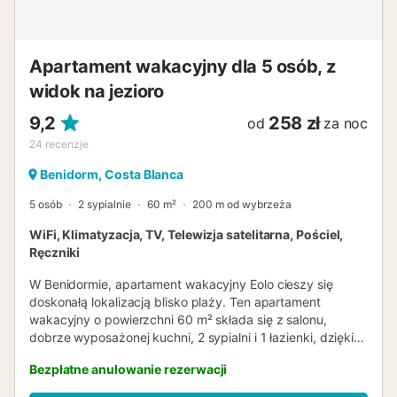
Apartament wakacyjny dla 5 osób, z
widok na jezioro
9,2
258 zł
od
za noc
24
recenzje
Benidorm, Costa Blanca
5 osób
2 sypialnie
60 m²
200 m od wybrzeża
WiFi, Klimatyzacja, TV, Telewizja satelitarna, Pościel,
Ręczniki
W Benidormie, apartament wakacyjny Eolo cieszy się
doskonałą lokalizacją blisko plaży. Ten apartament
wakacyjny o powierzchni 60 m² składa się z salonu,
dobrze wyposażonej kuchni, 2 sypialni i 1 łazienki, dzięki
czemu może pomieścić 5 osób. Dodatkowe udogodnienia
Bezpłatne anulowanie rezerwacji
obejmują Wi-Fi (nadaje się do wideorozmów), klimatyzację
(tylko w częściach wspólnych), telewizor oraz pralkę.