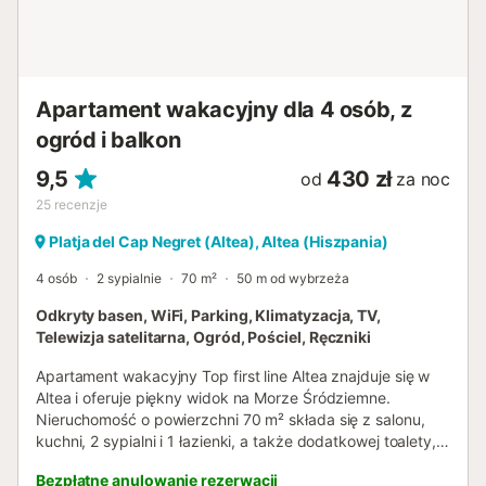
Apartament wakacyjny dla 4 osób, z
ogród i balkon
9,5
430 zł
od
za noc
25
recenzje
Platja del Cap Negret (Altea), Altea (Hiszpania)
4 osób
2 sypialnie
70 m²
50 m od wybrzeża
Odkryty basen, WiFi, Parking, Klimatyzacja, TV,
Telewizja satelitarna, Ogród, Pościel, Ręczniki
Apartament wakacyjny Top first line Altea znajduje się w
Altea i oferuje piękny widok na Morze Śródziemne.
Nieruchomość o powierzchni 70 m² składa się z salonu,
kuchni, 2 sypialni i 1 łazienki, a także dodatkowej toalety,
dzięki czemu może pomieścić 4 osoby. Dodatkowe
Bezpłatne anulowanie rezerwacji
udogodnienia obejmują Wi-Fi, telewizor, klimatyzację oraz