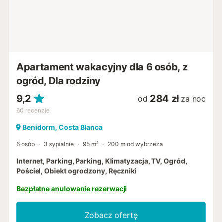
zameldowanie po godzinie 20:00 zostanie naliczona
dodatkowa opłata. W budynku znajduje się winda....
Apartament wakacyjny dla 6 osób, z
ogród, Dla rodziny
9,2
284 zł
od
za noc
60
recenzje
Benidorm, Costa Blanca
6 osób
3 sypialnie
95 m²
200 m od wybrzeża
Internet, Parking, Parking, Klimatyzacja, TV, Ogród,
Pościel, Obiekt ogrodzony, Ręczniki
Bezpłatne anulowanie rezerwacji
Zobacz ofertę