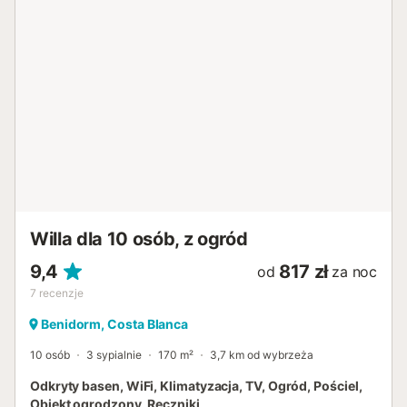
na życzenie i za dodatkową opłatą. Bezpłatny parking
uliczny dostępny jest od października do czerwca.
Zwierzęta są dozwolone na życzenie i za dodatkową
opłatą za zwierzę i pobyt. Korzystanie z prądu wiąże się z
dodatkową opłatą. Zameldowanie po godzinie 20:00 jest
możliwe za dodatkową opłatą. Do apartamentu można
dostać się wyłącznie po schodach....
Willa dla 10 osób, z ogród
9,4
817 zł
od
za noc
7
recenzje
Benidorm, Costa Blanca
10 osób
3 sypialnie
170 m²
3,7 km od wybrzeża
Odkryty basen, WiFi, Klimatyzacja, TV, Ogród, Pościel,
Obiekt ogrodzony, Ręczniki