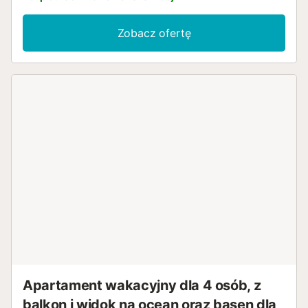
pralkę. Największą atrakcją tego obiektu jest prywatna
przestrzeń zewnętrzna z basenem, ogrodem, otwartym
Zobacz ofertę
tarasem, balkonem i prysznicem zewnętrznym. Na terenie
obiektu dostępne są 2 miejsca parkingowe. Zwierzęta
domowe są dozwolone, maksymalnie 2. Zakaz palenia i
organizowania imprez....
Apartament wakacyjny dla 4 osób, z
balkon i widok na ocean oraz basen dla