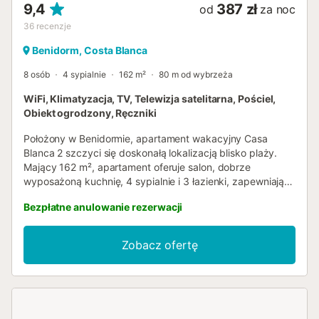
9,4
387 zł
od
za noc
36
recenzje
Benidorm, Costa Blanca
8 osób
4 sypialnie
162 m²
80 m od wybrzeża
WiFi, Klimatyzacja, TV, Telewizja satelitarna, Pościel,
Obiekt ogrodzony, Ręczniki
Położony w Benidormie, apartament wakacyjny Casa
Blanca 2 szczyci się doskonałą lokalizacją blisko plaży.
Mający 162 m², apartament oferuje salon, dobrze
wyposażoną kuchnię, 4 sypialnie i 3 łazienki, zapewniając
komfortowe zakwaterowanie dla maksymalnie 8 gości.
Bezpłatne anulowanie rezerwacji
Dodatkowe udogodnienia obejmują Wi-Fi odpowiednie do
wideorozmów, klimatyzację w częściach wspólnych i
sypialniach, pralkę oraz telewizor. Krzesełko do karmienia i
Zobacz ofertę
łóżeczko dziecięce dostępne są za dodatkową opłatą za
sztukę i pobyt. Przybliżone odległości (pieszo lub
samochodem): najbliższa restauracja 39 m, kawiarnia 320
m, bar 191 m, supermarket 925 m, a plaża "El Poniente"
zaledwie 20 m. Parking na terenie obiektu dostępny jest