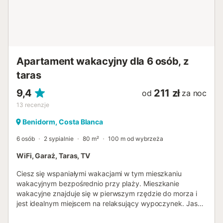
Apartament wakacyjny dla 6 osób, z
taras
9,4
211 zł
od
za noc
13
recenzje
Benidorm, Costa Blanca
6 osób
2 sypialnie
80 m²
100 m od wybrzeża
WiFi, Garaż, Taras, TV
Ciesz się wspaniałymi wakacjami w tym mieszkaniu
wakacyjnym bezpośrednio przy plaży. Mieszkanie
wakacyjne znajduje się w pierwszym rzędzie do morza i
jest idealnym miejscem na relaksujący wypoczynek. Jasne
mieszkanie z domowym wyposażeniem i morskimi