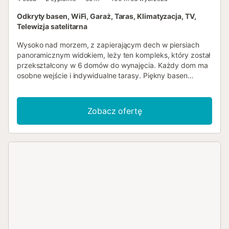
Odkryty basen, WiFi, Garaż, Taras, Klimatyzacja, TV,
Telewizja satelitarna
Wysoko nad morzem, z zapierającym dech w piersiach
panoramicznym widokiem, leży ten kompleks, który został
przekształcony w 6 domów do wynajęcia. Każdy dom ma
osobne wejście i indywidualne tarasy. Piękny basen
solankowy z ogrzewaniem basenowym zasilanym energią
słoneczną na najniższym poziomie jest wykorzystywany
tylko przez te 6 kwater. W jednym z tych domów mieszka
Zobacz ofertę
dozorca, który wita gości i dba o ogród i basen.
Korzystanie z jacuzzi jest możliwe na życzenie. W domu
mają Państwo również możliwość naładowania swojego
samochodu elektrycznego. Kompleks znajduje się przy
prywatnej drodze i jest absolutnie cichy. W weekend
można obserwować przepływające jachty. Po drodze w
dół, w kierunku Javea, znajduje się wiele ciekawych
restauracji, a w Javea, z piękną plażą, mają Państwo wiele
możliwości kulinarnych, jak również kulturalnych.
Łóżeczko dziecięce dostępne na życzenie. Wszyscy
goście otrzymują pakiet powitalny. Małe psy dozwolone na
życzenie....