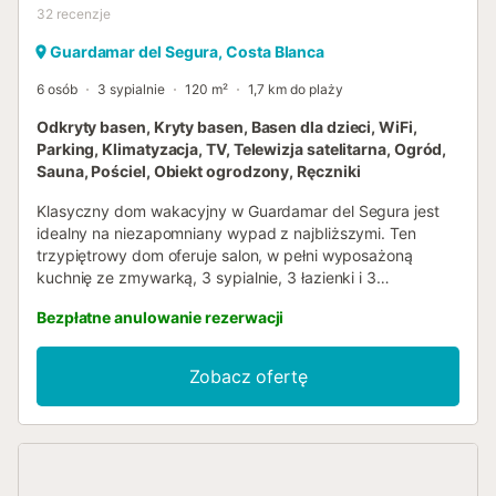
32
recenzje
Guardamar del Segura, Costa Blanca
6 osób
3 sypialnie
120 m²
1,7 km do plaży
Odkryty basen, Kryty basen, Basen dla dzieci, WiFi,
Parking, Klimatyzacja, TV, Telewizja satelitarna, Ogród,
Sauna, Pościel, Obiekt ogrodzony, Ręczniki
Klasyczny dom wakacyjny w Guardamar del Segura jest
idealny na niezapomniany wypad z najbliższymi. Ten
trzypiętrowy dom oferuje salon, w pełni wyposażoną
kuchnię ze zmywarką, 3 sypialnie, 3 łazienki i 3
dodatkowe toalety, mogąc pomieścić do 6 osób. Jedna
Bezpłatne anulowanie rezerwacji
sypialnia i jedna łazienka znajdują się na parterze.
Dodatkowe udogodnienia obejmują Wi-Fi (odpowiednie do
wideorozmów), klimatyzację, pralkę, telewizję satelitarną
Zobacz ofertę
oraz książeczki i zabawki dla dzieci. Goście mają również
dostęp do wspólnej siłowni, sprzętu fitness i wspólnej
sauny. Ciesz się własną przestrzenią na świeżym
powietrzu z ogrodem, meblami ogrodowymi, otwartymi i
zadaszonymi tarasami, balkonem, placem zabaw i