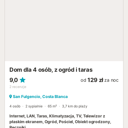
długo zapamiętasz czas spędzony na wybrzeżu!...
Dom dla 4 osób, z ogród i taras
9,0
129 zł
od
za noc
2
recenzje
San Fulgencio, Costa Blanca
4 osób
2 sypialnie
65 m²
3,7 km do plaży
Internet, LAN, Taras, Klimatyzacja, TV, Telewizor z
płaskim ekranem, Ogród, Pościel, Obiekt ogrodzony,
Ręczniki