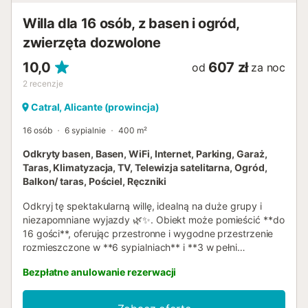
Willa dla 16 osób, z basen i ogród,
zwierzęta dozwolone
10,0
607 zł
od
za noc
2
recenzje
Catral, Alicante (prowincja)
16 osób
6 sypialnie
400 m²
Odkryty basen, Basen, WiFi, Internet, Parking, Garaż,
Taras, Klimatyzacja, TV, Telewizja satelitarna, Ogród,
Balkon/ taras, Pościel, Ręczniki
Odkryj tę spektakularną willę, idealną na duże grupy i
niezapomniane wyjazdy 🌿✨. Obiekt może pomieścić **do
16 gości**, oferując przestronne i wygodne przestrzenie
rozmieszczone w **6 sypialniach** i **3 w pełni
wyposażonych łazienkach** oraz 1 toalecie dla gości, co
Bezpłatne anulowanie rezerwacji
gwarantuje odpoczynek i prywatność dla wszystkich. Na
zewnątrz można skorzystać ze wspaniałego
**prywatnego basenu**, idealnego do orzeźwienia się w