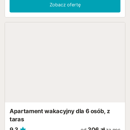
i turkusowymi akcentami. Wyczaruj kulinarne przysmaki
Zobacz ofertę
we w pełni wyposażonej kuchni i delektuj się posiłkami z
widokiem na basen. Wyjdź na zewnątrz i rozsiądź się
wygodnie na romantycznej leżance, aby zrelaksować się
podczas sjesty. Odśwież się w krystalicznie czystej
wodzie basenu i spędzaj towarzyskie wieczory na
przytulnym tarasie przy grillu lub lampce wina. Odwiedź
urocze stare miasto Rojales, wybierz się na wycieczkę
łodzią po rzece Segura lub zwiedź pobliski park przyrody
Lagunas de la Mata. Białe piaszczyste plaże Guardamar,
tętniący życiem rynek Torrevieja i pola golfowe dla
wszystkich poziomów zaawansowania czekają na Ciebie
w promieniu 50 kilometrów. Daj się oczarować
różnorodności Costa Blanca....
Apartament wakacyjny dla 6 osób, z
taras
9,3
306 zł
od
za noc