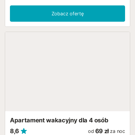
prawdziwa oaza, z małym prywatnym basenem, częścią
wypoczynkową i grillem. Wystarczy 5 minut spacerem,
Zobacz ofertę
aby cieszyć się lokalną kuchnią w restauracjach i barach
Catral, odwiedzić sobotni targ, zwiedzić kościół San Juan
Bautista i pospacerować po starym mieście. W pobliżu
znajduje się Elche (20 km), miasto wpisane na Listę
Światowego Dziedzictwa UNESCO; Santa Pola (25 km) z
pięknymi plażami; Guardamar del Segura (15 km) znane z
promenady i plaż oraz Park Przyrody El Hondo (20 km).
Udogodnienia: 2 sypialnie, 2 łazienki, kuchnia z jadalnią,
prywatny basen, patio, Wi-Fi i klimatyzacja. Przyjedź i
poczuj magię Catral i jego okolic!...
Apartament wakacyjny dla 4 osób
8,6
69 zł
od
za noc