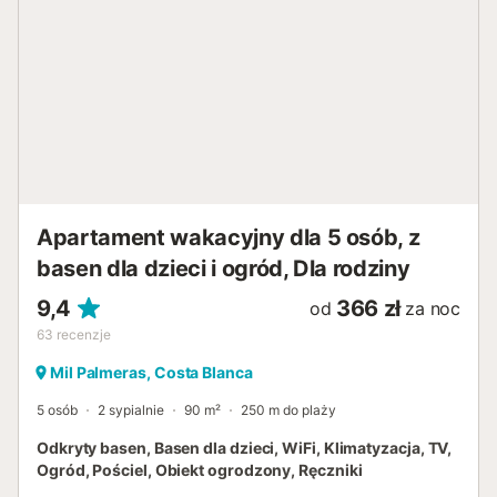
przygotowywania pysznych posiłków. Ponadto, część
dzienna wyposażona jest w klimatyzację i ogrzewanie
pompą ciepła, zapewniające komfort przez cały rok.
Wśród licznych udogodnień znajdują się WiFi, jadalnia,
żelazko, kącik dla dzieci oraz zadaszony prywatny
parking. Miłośnicy plażowania znajdą tu idealne
schronienie, z bezpośrednim dostępem do piasku i
wspólnym basenem na orzeźwiające chwile. W domu mile
widziany jest jedno zwierzę domowe, a obiekt jest
strategicznie położony w pobliżu restauracji,
supermarketów i zaledwie 5 km od Torrevieja, oferując
Apartament wakacyjny dla 5 osób, z
wiele opcj...
basen dla dzieci i ogród, Dla rodziny
9,4
366 zł
od
za noc
63
recenzje
Mil Palmeras, Costa Blanca
5 osób
2 sypialnie
90 m²
250 m do plaży
Odkryty basen, Basen dla dzieci, WiFi, Klimatyzacja, TV,
Ogród, Pościel, Obiekt ogrodzony, Ręczniki