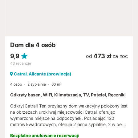
Dom dla 4 osób
9,9
473 zł
od
za noc
43
recenzje
Catral, Alicante (prowincja)
4 osób
2 sypialnie
60 m²
Odkryty basen, WiFi, Klimatyzacja, TV, Pościel, Ręczniki
Odkryj Catral! Ten przyjazny dom wakacyjny położony jest
na obrzeżach urokliwej miejscowości Catral, oferując
wymarzone miejsce na odpoczynek. Posiadając 120
metrów kwadratowych, oferuje 2 jasne sypialnie, 2 w pełni
wyposażone łazienki (jedna z nich typu en suite) oraz
Bezpłatne anulowanie rezerwacji
przestronną kuchnię połączoną z jadalnią. Patio to