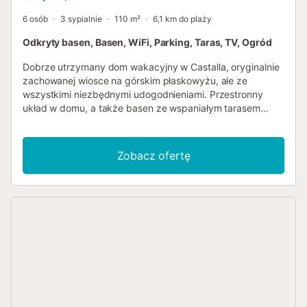
6 osób
3 sypialnie
110 m²
6,1 km do plaży
Odkryty basen, Basen, WiFi, Parking, Taras, TV, Ogród
Dobrze utrzymany dom wakacyjny w Castalla, oryginalnie
zachowanej wiosce na górskim płaskowyżu, ale ze
wszystkimi niezbędnymi udogodnieniami. Przestronny
układ w domu, a także basen ze wspaniałym tarasem
słonecznym zachwycą Państwa. Ciesz się pięknym
widokiem na góry z osłoniętego tarasu na dachu.
Nieruchomość jest podzielona na trzy różne poziomy. Z
Zobacz ofertę
poziomu domu wchodzi się na duży taras zewnętrzny, a
następnie na teren basenu. Nieco dalej znajduje się
mniejszy ogród. W odległości spaceru od urbanizacji
Castalla International znajduje się bar i restauracja, która
jednak nie zawsze jest otwarta....