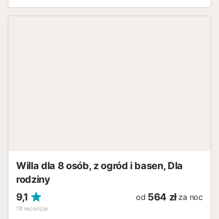
Willa dla 8 osób, z ogród i basen, Dla
rodziny
9,1
564 zł
od
za noc
18
recenzje