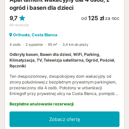
opalania i kąpieli...
ogród i basen dla dzieci
9,7
125 zł
od
za noc
84
recenzje
Orihuela, Costa Blanca
4 osób
2 sypialnie
65 m²
3,4 km do plaży
Odkryty basen, Basen dla dzieci, WiFi, Parking,
Klimatyzacja, TV, Telewizja satelitarna, Ogród, Pościel,
Ręczniki
Ten dwupoziomowy, dwupokojowy dom wakacyjny od
strony południowej z bezpłatnym prywatnym parkingiem,
przeznaczony dla 4 osób. Położony w urbanizacji
Entregolf przy prywatnej ulicy na Costa Blanca, pomiędzy
Torrevieja (Los Altos) a Orihuela Costa (Villamartin). Na
Bezpłatne anulowanie rezerwacji
dole znajduje się nasłoneczniony przez cały dzień taras z
dużym stołem i krzesłami do spożywania posiłków.
Apartament wakacyjny składa się z salonu, bardzo dobrze
Zobacz ofertę
wyposażonej kuchni ze zmywarką i piekarnikiem, 2
sypialni i 1 łazienki. Dodatkowe udogodnienia obejmują Wi-