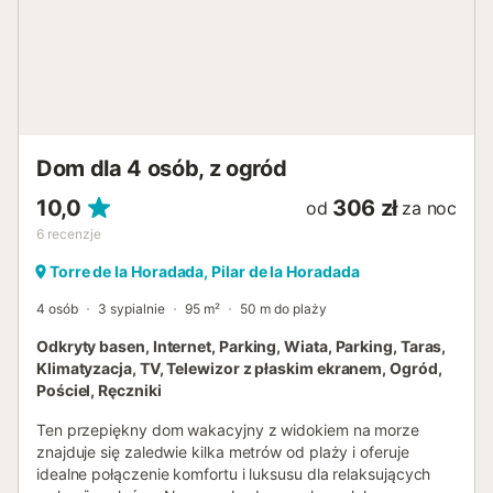
znajduje się 0 metrów od piaszczysto-skalistej plaży
Guardamar, z supermarketem zaledwie 300 metrów dalej,
a restauracja Che Victor znajduje się na poziomie ulicy.
Okolica jest idealna dla rodzin, z łatwym dostępem do
parków, takich jak Parque Reina Sofía w odległości 1
kilometra, oraz ujścia rzeki Segura w odległości 2
kilometrów. Zwierzęta domowe są dozwolone (jedno), a
Dom dla 4 osób, z ogród
obiekt posiada prywatne mi...
10,0
306 zł
od
za noc
6
recenzje
Torre de la Horadada, Pilar de la Horadada
4 osób
3 sypialnie
95 m²
50 m do plaży
Odkryty basen, Internet, Parking, Wiata, Parking, Taras,
Klimatyzacja, TV, Telewizor z płaskim ekranem, Ogród,
Pościel, Ręczniki
Ten przepiękny dom wakacyjny z widokiem na morze
znajduje się zaledwie kilka metrów od plaży i oferuje
idealne połączenie komfortu i luksusu dla relaksujących