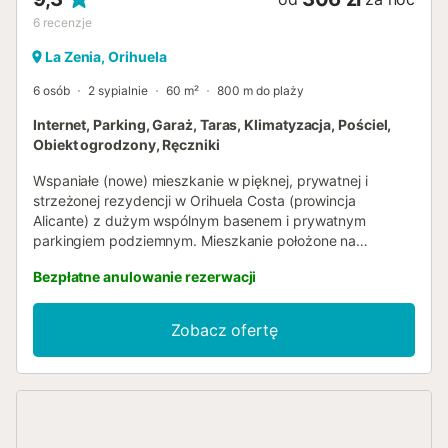
6
recenzje
La Zenia, Orihuela
6 osób
2 sypialnie
60 m²
800 m do plaży
Internet, Parking, Garaż, Taras, Klimatyzacja, Pościel,
Obiekt ogrodzony, Ręczniki
Wspaniałe (nowe) mieszkanie w pięknej, prywatnej i
strzeżonej rezydencji w Orihuela Costa (prowincja
Alicante) z dużym wspólnym basenem i prywatnym
parkingiem podziemnym. Mieszkanie położone na
parterze, nowoczesne i w pełni wyposażone, składa się z
Bezpłatne anulowanie rezerwacji
2 sypialni, 1 łazienki, w pełni wyposażonej kuchni w stylu
amerykańskim ze zmywarką, otwartej na salon-jadalnię z
dużym oknem wychodzącym na duży umeblowany taras,
Zobacz ofertę
klimatyzacji z ogrzewaniem i chłodzeniem, drzwi
antywłamaniowych i bezpłatnego Wi-Fi. Poczujesz się jak
w domu! Doskonale zlokalizowany kompleks znajduje się
700 m od centrum handlowego La Zenia Boulevard,
poniżej 1,5 km od plaży La Zenia, kilka kilometrów od pól
golfowych. Blisko również do portowego miasta Torrevieja