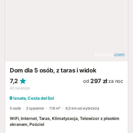
Dom dla 5 osób, z taras i widok
7,2
297 zł
od
za noc
42
recenzje
Iznate, Costa del Sol
5 osób
2 sypialnie
118 m²
6,5 km od wybrzeża
WiFi, Internet, Taras, Klimatyzacja, Telewizor z płaskim
ekranem, Pościel