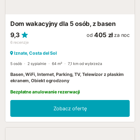
Dom wakacyjny dla 5 osób, z basen
9,3
405 zł
od
za noc
6
recenzje
Iznate, Costa del Sol
5 osób
2 sypialnie
64 m²
7,1 km od wybrzeża
Basen, WiFi, Internet, Parking, TV, Telewizor z płaskim
ekranem, Obiekt ogrodzony
Bezpłatne anulowanie rezerwacji
Zobacz ofertę