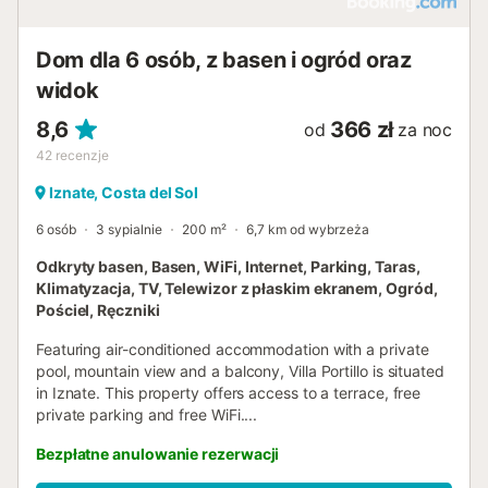
Dom dla 6 osób, z basen i ogród oraz
widok
8,6
366 zł
od
za noc
42
recenzje
Iznate, Costa del Sol
6 osób
3 sypialnie
200 m²
6,7 km od wybrzeża
Odkryty basen, Basen, WiFi, Internet, Parking, Taras,
Klimatyzacja, TV, Telewizor z płaskim ekranem, Ogród,
Pościel, Ręczniki
Featuring air-conditioned accommodation with a private
pool, mountain view and a balcony, Villa Portillo is situated
in Iznate. This property offers access to a terrace, free
private parking and free WiFi....
Bezpłatne anulowanie rezerwacji