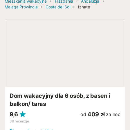
Mieszkania wakacyjne
Hiszpania
Andaluzja
Malaga Prowincja
Costa del Sol
Iznate
Dom wakacyjny dla 6 osób, z basen i
balkon/ taras
9,6
409 zł
od
za noc
39
recenzje