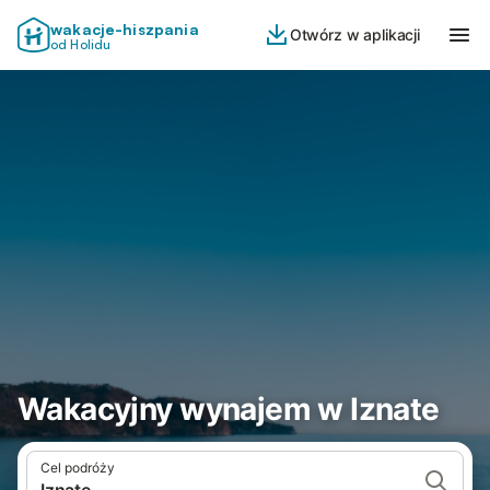
wakacje-hiszpania
Otwórz w aplikacji
od Holidu
Wakacyjny wynajem w Iznate
Cel podróży