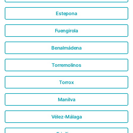
Estepona
Fuengirola
Benalmádena
Torremolinos
Torrox
Manilva
Vélez-Málaga