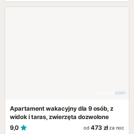
wschód od Almuñécar. Tuż obok domu znajduje się taras
(270 m2) z basenem wysokości przez kuchenki. Cała
nieruchomość ma powierzchnię około 2000 m2 i jest
płaska. Obiekt posiada nawet mini pole golfowe (10m2) i
parking dla maksymalnie dziesięciu pojazdów. Istnieją
leżaki do opalania piekarnika, dwie parasole, prysznic na
zewnątrz i grill przy basenie. Stoły i siedzi pod
zadaszonym obszarem tarasu basen zaprasza na relaks.
Przytulny dom, częściowo w stylu rustykalnym Andaluzji,
oferuje wystarczającą ilość miejsca dla maksymalnie
sześciu osób na 130m2. Jest rozmieszczona na jednym
piętrze i ma trzy sypialnie, jeden z dwoma pojedynczymi
łóżkami (105cm i 90cm szerokości) i dwa pozostałe z
podwójnymi łóżkami (135cm szerokości). Pokoje mają
powierzchnię 13m2każdy. Dom oferuje również dwie
łazienki z prysznicem. Jedną z łazienek jest apartament z
dwuosobową sypialnią. Sercem domu jest wspólna salon i
jadalnia z sofami, kominkiem, TV satel...
Apartament wakacyjny dla 9 osób, z
widok i taras, zwierzęta dozwolone
9,0
473 zł
od
za noc