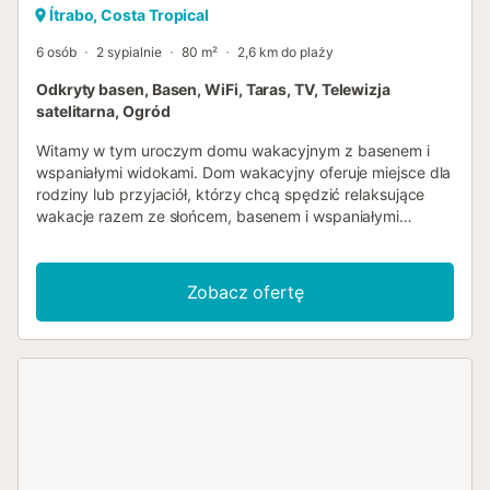
Ítrabo, Costa Tropical
6 osób
2 sypialnie
80 m²
2,6 km do plaży
Odkryty basen, Basen, WiFi, Taras, TV, Telewizja
satelitarna, Ogród
Witamy w tym uroczym domu wakacyjnym z basenem i
wspaniałymi widokami. Dom wakacyjny oferuje miejsce dla
rodziny lub przyjaciół, którzy chcą spędzić relaksujące
wakacje razem ze słońcem, basenem i wspaniałymi
wakacyjnymi chwilami. Wewnątrz domu znajduje się salon
z jadalnią i kuchnią na otwartym planie, dwie sypialnie i
łazienka. Zrelaksuj się na zadaszonym lub otwartym
Zobacz ofertę
tarasie przy pysznej kolacji lub spędź tu cały dzień z
dobrą książką i chłodnym drinkiem, podziwiając
fantastyczny widok. W upalne dni przyjemną ochłodę
zapewnia prywatny odkryty basen. Dom znajduje się
zaledwie 2,5 km od pięknych piaszczystych plaż, co czyni
go idealnym miejscem na wakacje nad morzem. Aktywni
wczasowicze mogą skorzystać z pola golfowego, wybrać
się na pieszą wycieczkę lub odwiedzić kąpielisko. Uwagi:
Dojazd drogą wiąże się z kilkumetrową różnicą wysokości.