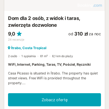
Dom dla 2 osób, z widok i taras,
zwierzęta dozwolone
9,0
310 zł
od
za noc
24
recenzje
Ítrabo, Costa Tropical
2 osób
1 sypialnia
61 m²
6,1 km do plaży
WiFi, Internet, Parking, Taras, TV, Pościel, Ręczniki
Casa Picasso is situated in Ítrabo. The property has quiet
street views. Free WiFi is provided throughout the
property....
Zobacz ofertę