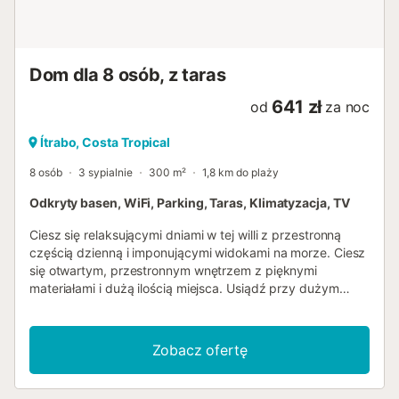
Dom dla 8 osób, z taras
641 zł
od
za noc
Ítrabo, Costa Tropical
8 osób
3 sypialnie
300 m²
1,8 km do plaży
Odkryty basen, WiFi, Parking, Taras, Klimatyzacja, TV
Ciesz się relaksującymi dniami w tej willi z przestronną
częścią dzienną i imponującymi widokami na morze. Ciesz
się otwartym, przestronnym wnętrzem z pięknymi
materiałami i dużą ilością miejsca. Usiądź przy dużym
stole jadalnym lub zrelaksuj się na sofie w jasnym salonie.
Kuchnia z szerokim blatem jest funkcjonalnie wyposażona
i zachęca do wspólnego gotowania. Drewniane belki,
Zobacz ofertę
cegła i elementy z naturalnego kamienia tworzą
przyjemną, śródziemnomorską atmosferę. Wyjdź na
przestronny taras i ciesz się niezakłóconym widokiem na