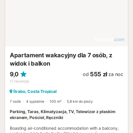
Apartament wakacyjny dla 7 osób, z
widok i balkon
9,0
555 zł
od
za noc
17
recenzje
Ítrabo, Costa Tropical
7 osób
4 sypialnie
100 m²
5,8 km do plaży
Parking, Taras, Klimatyzacja, TV, Telewizor z płaskim
ekranem, Pościel, Ręczniki
Boasting air-conditioned accommodation with a balcony,