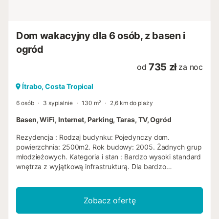
Dom wakacyjny dla 6 osób, z basen i
ogród
735 zł
od
za noc
Ítrabo, Costa Tropical
6 osób
3 sypialnie
130 m²
2,6 km do plaży
Basen, WiFi, Internet, Parking, Taras, TV, Ogród
Rezydencja : Rodzaj budynku: Pojedynczy dom.
powierzchnia: 2500m2. Rok budowy: 2005. Żadnych grup
młodzieżowych. Kategoria i stan : Bardzo wysoki standard
wnętrza z wyjątkową infrastrukturą. Dla bardzo
wymagających klientów poszukujących jakości w
luksusowym otoczeniu. Mieszkalnictwo : Ten dom
położony jest w cichej i wiejskiej okolicy, zaledwie pięć
Zobacz ofertę
kilometrów od morza, z pięknym widokiem na morze i
góry. Dom znajduje się kilka kilometrów na północny