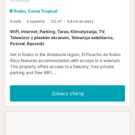
14
recenzje
Ítrabo, Costa Tropical
9 osób
4 sypialnie
122 m²
5,8 km do plaży
WiFi, Internet, Parking, Taras, Klimatyzacja, TV,
Telewizor z płaskim ekranem, Telewizja satelitarna,
Pościel, Ręczniki
Set in Ítrabo in the Andalucía region, El Picacho de Ítrabo
Ático features accommodation with access to a solarium.
This property offers access to a balcony, free private
parking and free WiFi....
Zobacz ofertę