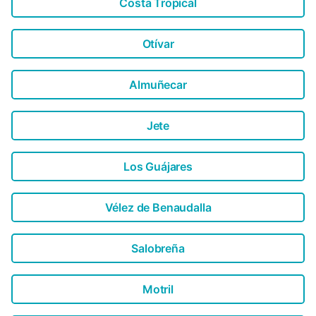
Costa Tropical
Otívar
Almuñecar
Jete
Los Guájares
Vélez de Benaudalla
Salobreña
Motril