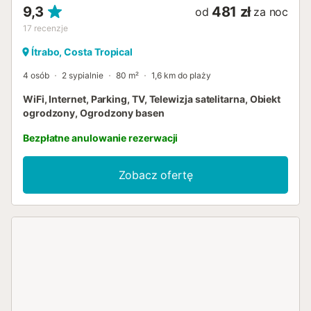
mniej, dostępne będą tylko trzy sypi...
9,3
481 zł
od
za noc
17
recenzje
Ítrabo, Costa Tropical
4 osób
2 sypialnie
80 m²
1,6 km do plaży
WiFi, Internet, Parking, TV, Telewizja satelitarna, Obiekt
ogrodzony, Ogrodzony basen
Bezpłatne anulowanie rezerwacji
Zobacz ofertę