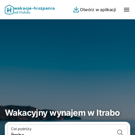
wakacje-hiszpania
Otwórz w aplikacji
od Holidu
Wakacyjny wynajem w Itrabo
Cel podróży