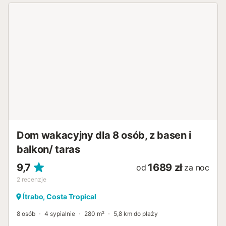
wybrzeże. Basen oferuje orzeźwienie, a leżaki i miejsca do
siedzenia zachęcają do odpoczynku. Zadaszona jadalnia
umożliwia spożywanie posiłków na świeżym powietrzu i
spędzanie spokojnych godzin na słońcu. Odkryj
Almunecar z jego plażami i zatoczkami wzdłuż wybrzeża
Costa Tropical. Odwiedź stare miasto i zamek San Miguel
lub wybierz się na wycieczkę do Nerja lub Granady z
Alhambrą....
Dom wakacyjny dla 8 osób, z basen i
balkon/ taras
9,7
1689 zł
od
za noc
2
recenzje
Ítrabo, Costa Tropical
8 osób
4 sypialnie
280 m²
5,8 km do plaży