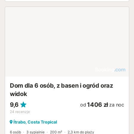
Dom dla 6 osób, z basen i ogród oraz
widok
9,6
1406 zł
od
za noc
24
recenzje
Ítrabo, Costa Tropical
6 osób
3 sypialnie
200 m²
2,3 km do plaży