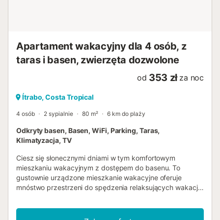
Apartament wakacyjny dla 4 osób, z
taras i basen, zwierzęta dozwolone
353 zł
od
za noc
Ítrabo, Costa Tropical
4 osób
2 sypialnie
80 m²
6 km do plaży
Odkryty basen, Basen, WiFi, Parking, Taras,
Klimatyzacja, TV
Ciesz się słonecznymi dniami w tym komfortowym
mieszkaniu wakacyjnym z dostępem do basenu. To
gustownie urządzone mieszkanie wakacyjne oferuje
mnóstwo przestrzeni do spędzenia relaksujących wakacji
z najbliższymi. Przygotuj pyszne tapas i rozkoszuj się
przytulną atmosferą podczas harmonijnych posiłków.
Zaplanuj swoje zajęcia w ciszy i spokoju, a wieczorem