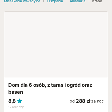
Mieszkania wakacyjne
Hiszpania
Andaluzja
Ítrabo
Dom dla 6 osób, z taras i ogród oraz
basen
8,8
288 zł
od
za noc
12
recenzje