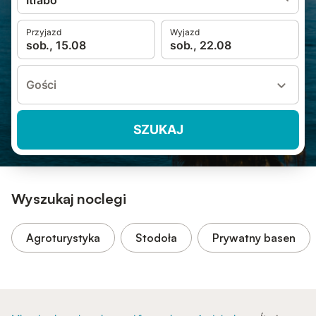
Ítrabo
Przyjazd
Wyjazd
sob., 15.08
sob., 22.08
Gości
SZUKAJ
Wyszukaj noclegi
Agroturystyka
Stodoła
Prywatny basen