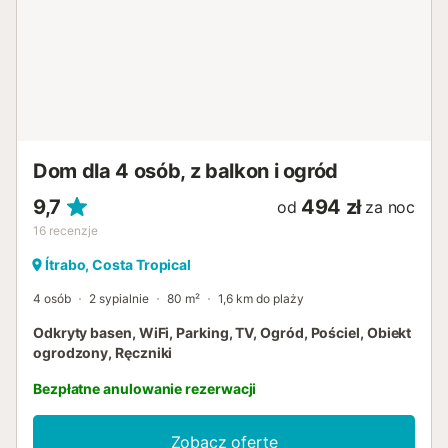
Dom dla 4 osób, z balkon i ogród
9,7
494 zł
od
za noc
16
recenzje
Ítrabo, Costa Tropical
4 osób
2 sypialnie
80 m²
1,6 km do plaży
Odkryty basen, WiFi, Parking, TV, Ogród, Pościel, Obiekt
ogrodzony, Ręczniki
Bezpłatne anulowanie rezerwacji
Zobacz ofertę