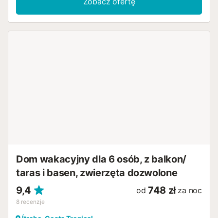
Zobacz ofertę
rozsiądź się wygodnie na wygodnej sofie i obejrzyj dobry
film. Piękny taras to idealne miejsce na pyszne śniadanie o
poranku. Zaraz potem zanurz się w lśniącym basenie i
ciesz się balsamicznymi letnimi wieczorami przy lampce
wina. Odkryj białe górskie wioski Alpujarras z ich wąskimi
uliczkami i spróbuj andaluzyjskich specjałów w uroczych
restauracjach. Pływaj na plażach Costa Tropical w
Salobreña lub La Herradura, odwiedź imponującą
Alhambrę w Granadzie i odkryj jaskinie stalaktytowe w
Nerja. Odwiedź Sierra Nevada, gdzie możesz uprawiać
turystykę pieszą, kolarstwo górskie, a nawet narciarstwo,
w zależności od pory roku, i urozmaicić swój pobyt w
okolicach Itrabo....
Dom wakacyjny dla 6 osób, z balkon/
taras i basen, zwierzęta dozwolone
9,4
748 zł
od
za noc
8
recenzje