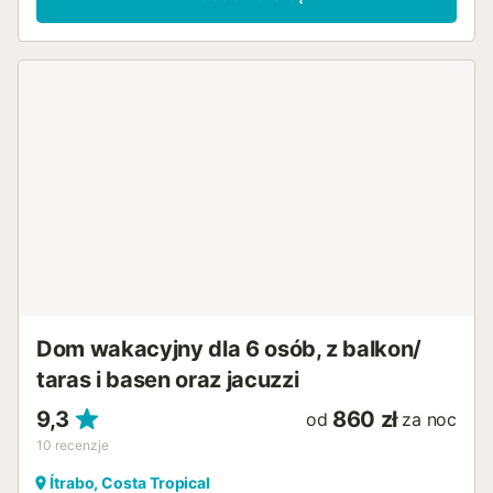
Dom wakacyjny dla 6 osób, z balkon/
taras i basen oraz jacuzzi
9,3
860 zł
od
za noc
10
recenzje
Ítrabo, Costa Tropical