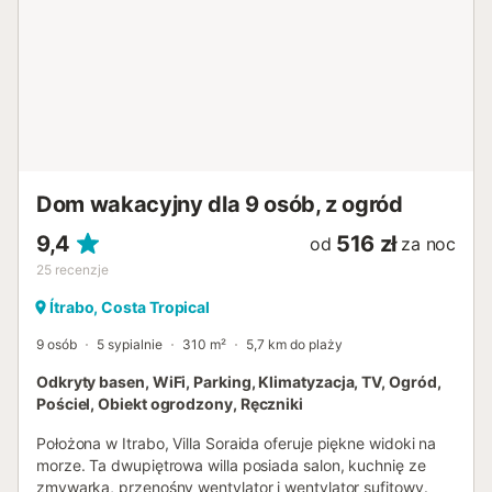
Ładowanie pojazdów elektrycznych jest surowo
zabronione....
Dom wakacyjny dla 9 osób, z ogród
9,4
516 zł
od
za noc
25
recenzje
Ítrabo, Costa Tropical
9 osób
5 sypialnie
310 m²
5,7 km do plaży
Odkryty basen, WiFi, Parking, Klimatyzacja, TV, Ogród,
Pościel, Obiekt ogrodzony, Ręczniki
Położona w Itrabo, Villa Soraida oferuje piękne widoki na
morze. Ta dwupiętrowa willa posiada salon, kuchnię ze
zmywarką, przenośny wentylator i wentylator sufitowy.