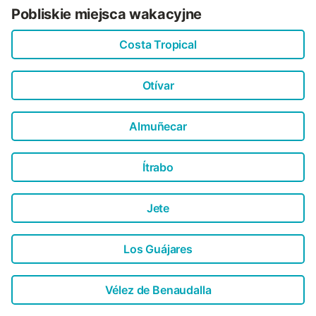
Pobliskie miejsca wakacyjne
Costa Tropical
Otívar
Almuñecar
Ítrabo
Jete
Los Guájares
Vélez de Benaudalla