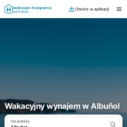
wakacje-hiszpania
Otwórz w aplikacji
od Holidu
Wakacyjny wynajem w Albuñol
Cel podróży