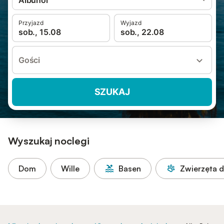
Albuñol
Przyjazd
Wyjazd
sob., 15.08
sob., 22.08
Gości
SZUKAJ
Wyszukaj noclegi
Dom
Wille
Basen
Zwierzęta 