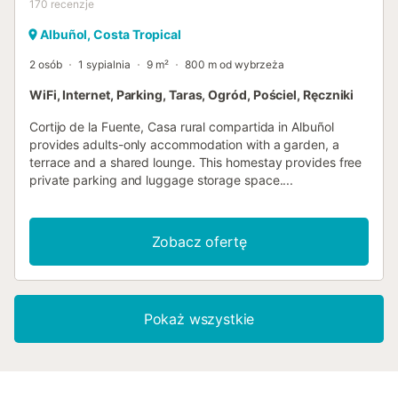
170
recenzje
Albuñol, Costa Tropical
2 osób
1 sypialnia
9 m²
800 m od wybrzeża
WiFi, Internet, Parking, Taras, Ogród, Pościel, Ręczniki
Cortijo de la Fuente, Casa rural compartida in Albuñol
provides adults-only accommodation with a garden, a
terrace and a shared lounge. This homestay provides free
private parking and luggage storage space....
Zobacz ofertę
Pokaż wszystkie