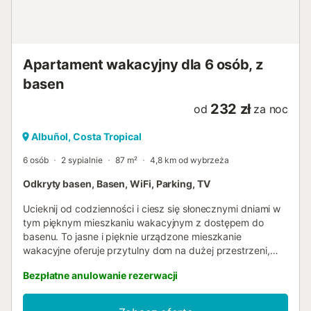
dziecka dostępne na życzenie Odkryj piękne plaże
tropikalnego wybrzeża lub przejdź się malowniczym
zabytkowym centrum Albuñol. Miłośnicy wędrówek
docenią wiele szlaków w Sierra de la Contraviesa, a
Apartament wakacyjny dla 6 osób, z
lokalne winiarnie oferują degustacje znakomitych win
regionalnych. Apartament jest łatwy dojazdem
basen
samochode...
232 zł
od
za noc
Albuñol, Costa Tropical
6 osób
2 sypialnie
87 m²
4,8 km od wybrzeża
Odkryty basen, Basen, WiFi, Parking, TV
Ucieknij od codzienności i ciesz się słonecznymi dniami w
tym pięknym mieszkaniu wakacyjnym z dostępem do
basenu. To jasne i pięknie urządzone mieszkanie
wakacyjne oferuje przytulny dom na dużej przestrzeni,
jeśli chcesz cieszyć się przerwą z przyjaciółmi lub rodziną
Bezpłatne anulowanie rezerwacji
w autentycznej andaluzyjskiej atmosferze. Przygotuj
pyszne tapas w kuchni na otwartym planie i pozwól
przyjemnej bryzie przepływać przez pokoje, delektując się