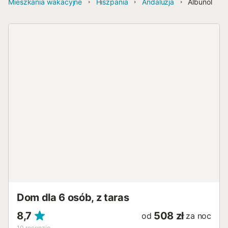
Mieszkania wakacyjne
Hiszpania
Andaluzja
Albuñol
Dom dla 6 osób, z taras
8,7
508 zł
od
za noc
10
recenzje