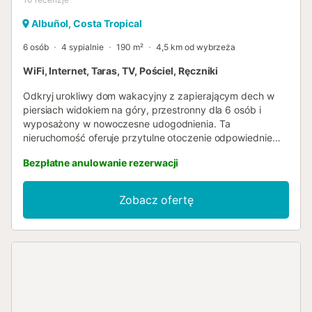
Albuñol, Costa Tropical
6 osób
4 sypialnie
190 m²
4,5 km od wybrzeża
WiFi, Internet, Taras, TV, Pościel, Ręczniki
Odkryj urokliwy dom wakacyjny z zapierającym dech w
piersiach widokiem na góry, przestronny dla 6 osób i
wyposażony w nowoczesne udogodnienia. Ta
nieruchomość oferuje przytulne otoczenie odpowiednie
zarówno dla rodzin, jak i grup. Na zewnątrz : Dom
Bezpłatne anulowanie rezerwacji
otoczony jest spokojnym tarasem, na którym można
cieszyć się świeżym powietrzem i oszałamiającym
widokiem na góry. Przestrzeń na świeżym powietrzu
Zobacz ofertę
zaprasza do relaksu i spędzania czasu z przyjaciółmi i
rodziną. Możesz podziwiać spektakularne zachody słońca
z tarasu, idealne na zakończenie pięknego dnia nad
morzem. Strefy dzienne : Wspólne przestrzenie są jasne i
zachęcające, z przestronnym salonem wyposażonym w
wygodne sofy, praktyczne biurko i jadalnię. Otwartą
kuchnię wyposażono w nowoczesne urządzenia, w tym
kuchenkę mikrofalową, kuchnię i ekspres do kawy, co jest