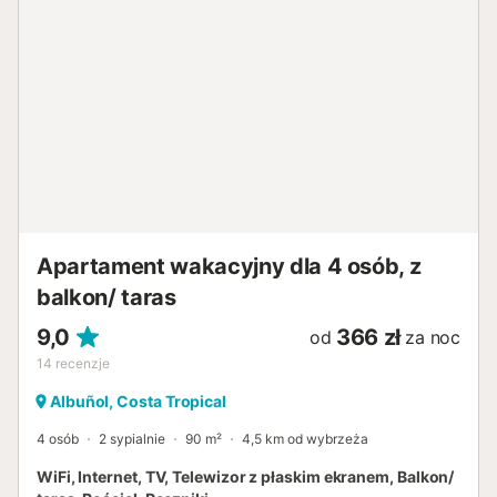
idealne do przygotowywania świątecznych posiłków dla
bliskich. Sypialnie i Łazienki : • 1 sypialnia z podwójnym
łóżkiem • 1 sypialnia z 2 łóżkami pojedynczymi • 2
sypialnie z łóżkami pojedynczymi • 1 łazienka z
prysznicem • 1 łazienka z prysznicem i toaletą • 1
łóżeczko dla dziecka dostępne na życzenie Niedaleko
domu można odkryć malowniczą wieś Albuñol z jej
urokliwymi uliczkami i targami. Plaża La Rábita znajduje się
zaledwie 15 minut jazdy, idealna na słoneczny dzień nad
morzem. Dla miłośników przyrody Park Narodowy Sierra
Nevada oferuje spektakularne szlaki turystycz...
Apartament wakacyjny dla 4 osób, z
balkon/ taras
9,0
366 zł
od
za noc
14
recenzje
Albuñol, Costa Tropical
4 osób
2 sypialnie
90 m²
4,5 km od wybrzeża
WiFi, Internet, TV, Telewizor z płaskim ekranem, Balkon/