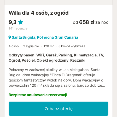
się organizowania imprez....
Willa dla 4 osób, z ogród
9,3
658 zł
od
za noc
141
recenzje
Santa Brígida, Północna Gran Canaria
4 osób
2 sypialnie
120 m²
8 km od wybrzeża
Odkryty basen, WiFi, Garaż, Parking, Klimatyzacja, TV,
Ogród, Pościel, Obiekt ogrodzony, Ręczniki
Położony w zacisznej okolicy w Las Meleguinas, Santa
Brígida, dom wakacyjny "Finca El Dragonal" oferuje
gościom fantastyczny widok na góry. Dom wakacyjny o
powierzchni 120 m² składa się z salonu, bardzo dobrze
wyposażonej kuchni, 2 sypialni i 2 łazienek (1 en suite),
Bezpłatne anulowanie rezerwacji
dzięki czemu może pomieścić 4 osoby. Dodatkowe
udogodnienia obejmują Wi-Fi (idealne do wideorozmów),
pralkę oraz telewizor. Do Państwa dyspozycji jest
Zobacz ofertę
prywatna przestrzeń zewnętrzna z pięknym ogrodem ze
sprzętem ogrodowym, zadaszonym tarasem i grillem.