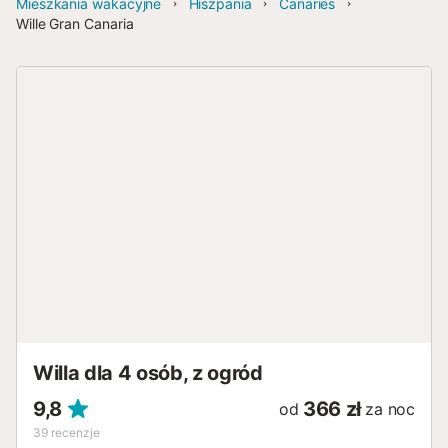
Mieszkania wakacyjne
Hiszpania
Canaries
Wille Gran Canaria
Willa dla 4 osób, z ogród
9,8
366 zł
od
za noc
39
recenzje