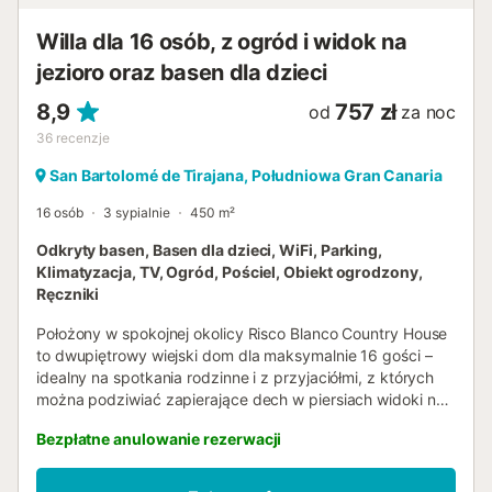
w miesiącach zimowych. Obiekt dysponuje przechowalnią
motocykli i rowerów....
Willa dla 16 osób, z ogród i widok na
jezioro oraz basen dla dzieci
8,9
757 zł
od
za noc
36
recenzje
San Bartolomé de Tirajana, Południowa Gran Canaria
16 osób
3 sypialnie
450 m²
Odkryty basen, Basen dla dzieci, WiFi, Parking,
Klimatyzacja, TV, Ogród, Pościel, Obiekt ogrodzony,
Ręczniki
Położony w spokojnej okolicy Risco Blanco Country House
to dwupiętrowy wiejski dom dla maksymalnie 16 gości –
idealny na spotkania rodzinne i z przyjaciółmi, z których
można podziwiać zapierające dech w piersiach widoki na
góry. Obiekt składa się z trzech niezależnych
Bezpłatne anulowanie rezerwacji
apartamentów, otwieranych w zależności od liczby gości:
* Apartament A: łazienka, aneks kuchenny, sypialnia z
łóżkiem dwuosobowym i łóżkiem piętrowym. * Apartament