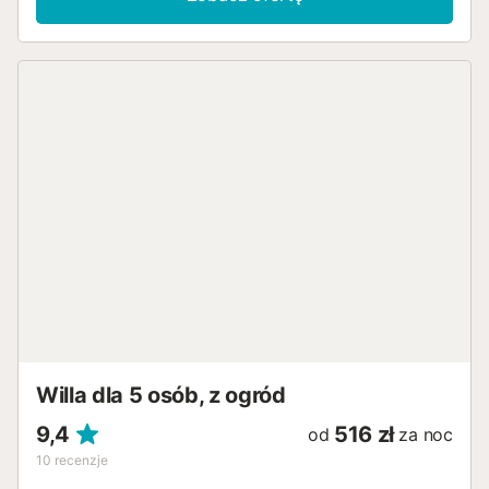
wydarzenia są surowo zabronione. Goście z zewnątrz nie
są dozwoleni. Jeśli życzą sobie Państwo przyjmowania
gości, należy poinformować właściciela z wyprzedzeniem.
Po zatwierdzeniu zostanie naliczona dodatkowa opłata....
Willa dla 5 osób, z ogród
9,4
516 zł
od
za noc
10
recenzje