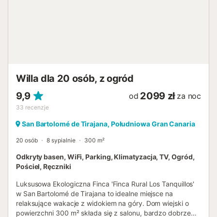
plaża Playa Mujeres znajduje się 10 minut jazdy (7,7 km), a
lotnisko Gran Canaria – 29 minut jazdy (39,3 km). Na
terenie obiektu dostępne są miejsca parkingowe. Pościel i
ręczniki są wliczone w cenę. Kompleks oferuje całodobową
ochronę....
Willa dla 20 osób, z ogród
9,9
2099 zł
od
za noc
33
recenzje
San Bartolomé de Tirajana, Południowa Gran Canaria
20 osób
8 sypialnie
300 m²
Odkryty basen, WiFi, Parking, Klimatyzacja, TV, Ogród,
Pościel, Ręczniki
Luksusowa Ekologiczna Finca 'Finca Rural Los Tanquillos'
w San Bartolomé de Tirajana to idealne miejsce na
relaksujące wakacje z widokiem na góry. Dom wiejski o
powierzchni 300 m² składa się z salonu, bardzo dobrze