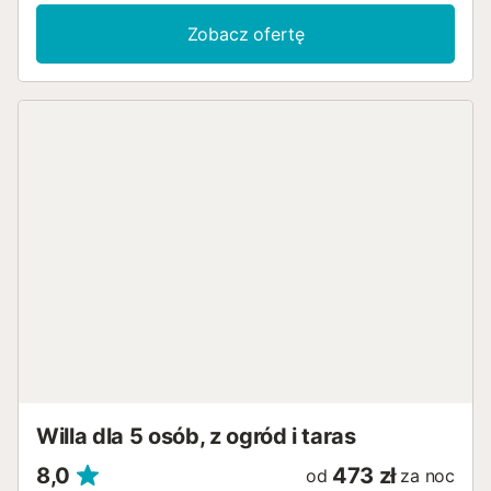
pracy oraz klimatyzację. Na zewnątrz znajduje się
prywatna przestrzeń z otwartym tarasem, zadaszonym
Zobacz ofertę
tarasem i grillem. Ciesz się przytulnym wiejskim
otoczeniem, idealnym do odpoczynku od zgiełku
codziennego życia. Willa znajduje się w doskonałej okolicy
Las Palmas, gdzie góry i morze spotykają się w odległości
kilku kilometrów. W pobliżu znajdują się supermarkety,
restauracje, transport publiczny oraz trasy rowerowe i
piesze. Na terenie posesji dostępne są dwa miejsca
parkingowe. Rodziny z dziećmi są mile widziane. Palenie
jest zabronione. Pobyt obejmuje usługę sprzątania oraz
dostęp do ekologicznych owoców uprawianych na terenie
posesji. Ten wynajem posiada systemy oszczędzania
energii i wody. WAŻNE: Imprezy takie jak urodziny
dorosłych, przyjęcia dla dzieci, baby shower oraz
spotkania przy posiłkach lub grillu są dozwolone, ale
należy wcześniej powiadomić gospodarza za
pośrednictwem platformy rezerwacyjnej....
Willa dla 5 osób, z ogród i taras
8,0
473 zł
od
za noc