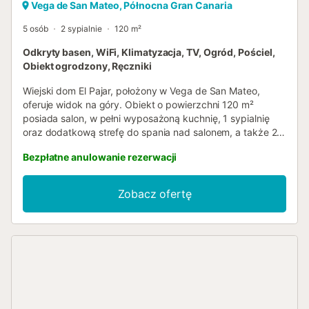
Vega de San Mateo, Północna Gran Canaria
5 osób
2 sypialnie
120 m²
Odkryty basen, WiFi, Klimatyzacja, TV, Ogród, Pościel,
Obiekt ogrodzony, Ręczniki
Wiejski dom El Pajar, położony w Vega de San Mateo,
oferuje widok na góry. Obiekt o powierzchni 120 m²
posiada salon, w pełni wyposażoną kuchnię, 1 sypialnię
oraz dodatkową strefę do spania nad salonem, a także 2
łazienki, mogąc pomieścić do 5 osób. Dodatkowe
Bezpłatne anulowanie rezerwacji
udogodnienia obejmują szybkie Wi-Fi odpowiednie do
rozmów wideo, dedykowane miejsce do pracy, Smart TV z
usługami streamingowymi, klimatyzację, wentylator i
Zobacz ofertę
pralkę. Na życzenie dostępne jest krzesełko do karmienia i
łóżeczko dla dziecka, a także dodatkowe łóżko dla
piątego gościa. Ręczniki plażowe dostępne są na
życzenie. Obiekt oferuje prywatną przestrzeń zewnętrzną
z tarasem i grillem. Goście mają również dostęp do
wspólnej przestrzeni zewnętrznej z basenem, ogrodem i
prysznicem na świeżym powietrzu. Dostępny jest
bezpłatny parking uliczny. Zwierzęta, palenie i