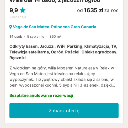
Willa dla 14 osób, z jacuzzi i ogród
tego obiektu jest pryw...
9,9
1635 zł
od
za noc
9
recenzje
Vega de San Mateo, Północna Gran Canaria
14 osób
5 sypialnie
350 m²
Odkryty basen, Jacuzzi, WiFi, Parking, Klimatyzacja, TV,
Telewizja satelitarna, Ogród, Pościel, Obiekt ogrodzony,
Ręczniki
Z widokiem na góry, willa Mogaren Naturaleza y Relax w
Vega de San Mateo jest idealna na relaksujący
wypoczynek. Trzypiętrowy obiekt składa się z salonu, w
pełni wyposażonej kuchni, 5 sypialni i 3 łazienek, dzięki
czemu może pomieścić 14 osób. Dodatkowe udogodnienia
Bezpłatne anulowanie rezerwacji
obejmują szybkie Wi-Fi (odpowiednie do wideokonferencji)
z dedykowanym miejscem pracy do domowego biura,
telewizor Smart TV z usługami streamingowymi,
Zobacz ofertę
klimatyzację, pralkę, suszarkę, a także książki i zabawki
dla dzieci. Dostępne są również łóżeczko dla niemowląt i
wysokie krzesło. Ten dom wakacyjny oferuje prywatną