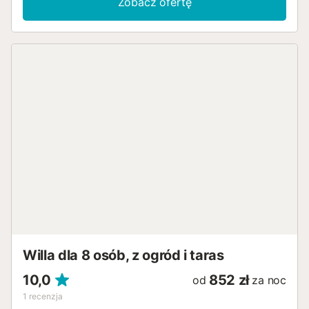
Zobacz ofertę
Willa dla 8 osób, z ogród i taras
10,0
852 zł
od
za noc
1
recenzja