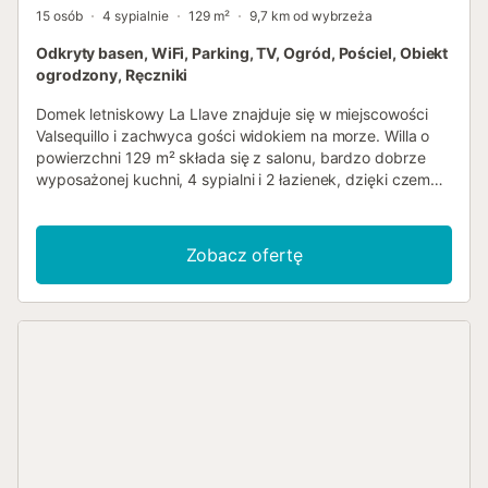
15 osób
4 sypialnie
129 m²
9,7 km od wybrzeża
Odkryty basen, WiFi, Parking, TV, Ogród, Pościel, Obiekt
ogrodzony, Ręczniki
Domek letniskowy La Llave znajduje się w miejscowości
Valsequillo i zachwyca gości widokiem na morze. Willa o
powierzchni 129 m² składa się z salonu, bardzo dobrze
wyposażonej kuchni, 4 sypialni i 2 łazienek, dzięki czemu
może pomieścić 15 osób. Dodatkowe udogodnienia
obejmują Wi-Fi (idealne do wideorozmów), wentylator,
pralkę oraz telewizor. Dostępne są również łóżeczko dla
Zobacz ofertę
dziecka i krzesełko do karmienia. Prywatna przestrzeń
zewnętrzna obejmuje basen, ogród, meble ogrodowe,
otwarty taras, zadaszony taras, grill oraz prysznic
zewnętrzny. Odległość do najbliższej restauracji
pieszo/samochodem: 1,28 km. Odległość do najbliższej
kawiarni pieszo/samochodem: 1,28 km. Odległość do
najbliższego baru pieszo/samochodem: 1,21 km.
Odległość do najbliższego supermarketu
pieszo/samochodem: 1,31 km. Odległość do plaży
pieszo/samochodem: 14,07 km Playa de Melenara. Na
terenie obiektu dostępny jest bezpłatny parking.