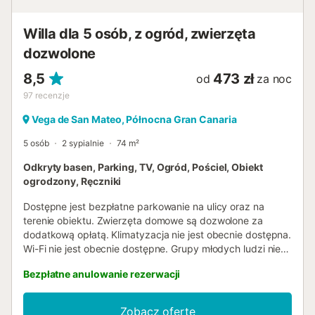
Willa dla 5 osób, z ogród, zwierzęta
dozwolone
8,5
473 zł
od
za noc
97
recenzje
Vega de San Mateo, Północna Gran Canaria
5 osób
2 sypialnie
74 m²
Odkryty basen, Parking, TV, Ogród, Pościel, Obiekt
ogrodzony, Ręczniki
Dostępne jest bezpłatne parkowanie na ulicy oraz na
terenie obiektu. Zwierzęta domowe są dozwolone za
dodatkową opłatą. Klimatyzacja nie jest obecnie dostępna.
Wi-Fi nie jest obecnie dostępne. Grupy młodych ludzi nie
są mile widziane. Główny gość musi mieć co najmniej 25
Bezpłatne anulowanie rezerwacji
lat. Jeśli ten wymóg nie zostanie spełniony, zastrzegamy
sobie prawo do odmowy wstępu i możemy poprosić o
dowód wieku podczas zameldowania. Imprezy i
Zobacz ofertę