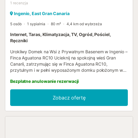
1
recenzja
Ingenio, East Gran Canaria
5 osób
1 sypialnia
80 m²
4,4 km od wybrzeża
Internet, Taras, Klimatyzacja, TV, Ogród, Pościel,
Ręczniki
Urokliwy Domek na Wsi z Prywatnym Basenem w Ingenio –
Finca Aguatona RC10 Ucieknij na spokojną wieś Gran
Canarii, zatrzymując się w Finca Aguatona RC10,
przytulnym i w pełni wyposażonym domku położonym w
sercu Ingenio. Obiekt położony na przestronnej, prywatnej
Bezpłatne anulowanie rezerwacji
działce o powierzchni 1300 m² oferuje komfort,
prywatność i tradycyjny kanaryjski urok – idealny dla par,
rodzin lub małych grup do 5 osób. Domek posiada jedną
Zobacz ofertę
dwuosobową sypialnię z klimatyzacją, łóżko piętrowe w
części dziennej oraz rozkładaną sofę dwuosobową, co
zapewnia elastyczne miejsca do spania dla rodzin lub
przyjaciół. Obszerny salon wyposażony jest w Smart TV i
bezpłatne Wi-Fi, tworząc relaksującą przestrzeń do
odpoczynku po dniu zwiedzania. Dobrze wyposażona
kuchnia posiada piekarnik i wszystkie niezbędne