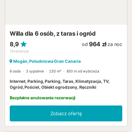
Willa dla 6 osób, z taras i ogród
8,9
964 zł
od
za noc
19
recenzje
Mogán, Południowa Gran Canaria
6 osób
3 sypialnie
230 m²
850 m od wybrzeża
Internet, Parking, Parking, Taras, Klimatyzacja, TV,
Ogród, Pościel, Obiekt ogrodzony, Ręczniki
Bezpłatne anulowanie rezerwacji
Zobacz ofertę