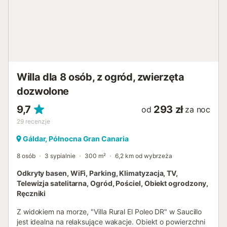
Zwierzęta są akceptowane na życzenie za dodatkową
opłatą w wysokości 25 € za zwierzę za pobyt.
Klimatyzacja nie jest obecnie dostępna. Obiekt posiada
wnętrze bez progów. Obiekt posiada dostęp bez progów.
Wentylator stojący dostępny na życzenie. Kamera
monitoringu podłączona do alarmu, który jest aktywowany
tylko w przypadku naruszenia przepisów. Imprezy są
Willa dla 8 osób, z ogród, zwierzęta
zabronione. Ręczniki są wliczone w cenę. Pościel jest
wliczona w cenę....
dozwolone
9,7
293 zł
od
za noc
29
recenzje
Gáldar, Północna Gran Canaria
8 osób
3 sypialnie
300 m²
6,2 km od wybrzeża
Odkryty basen, WiFi, Parking, Klimatyzacja, TV,
Telewizja satelitarna, Ogród, Pościel, Obiekt ogrodzony,
Ręczniki
Z widokiem na morze, "Villa Rural El Poleo DR" w Saucillo
jest idealna na relaksujące wakacje. Obiekt o powierzchni