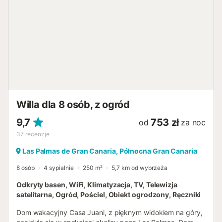
zabronione. Apartament Lis korzysta ze wspólnych
udogodnień z 5 innymi apartamentami; basen, pergola,
pralka i suszarka są do wspólnego użytku. Dostępny jest
bezpłatny parking....
Willa dla 8 osób, z ogród
9,7
753 zł
od
za noc
37
recenzje
Las Palmas de Gran Canaria, Północna Gran Canaria
8 osób
4 sypialnie
250 m²
5,7 km od wybrzeża
Odkryty basen, WiFi, Klimatyzacja, TV, Telewizja
satelitarna, Ogród, Pościel, Obiekt ogrodzony, Ręczniki
Dom wakacyjny Casa Juani, z pięknym widokiem na góry,