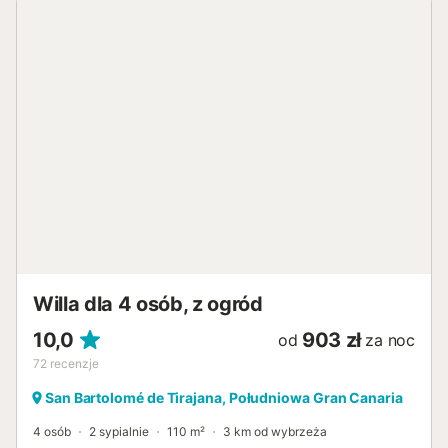
Willa dla 4 osób, z ogród
10,0
903 zł
od
za noc
72
recenzje
San Bartolomé de Tirajana, Południowa Gran Canaria
4 osób
2 sypialnie
110 m²
3 km od wybrzeża