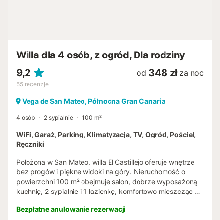
Willa dla 4 osób, z ogród, Dla rodziny
9,2
348 zł
od
za noc
55
recenzje
Vega de San Mateo, Północna Gran Canaria
4 osób
2 sypialnie
100 m²
WiFi, Garaż, Parking, Klimatyzacja, TV, Ogród, Pościel,
Ręczniki
Położona w San Mateo, willa El Castillejo oferuje wnętrze
bez progów i piękne widoki na góry. Nieruchomość o
powierzchni 100 m² obejmuje salon, dobrze wyposażoną
kuchnię, 2 sypialnie i 1 łazienkę, komfortowo mieszcząc do
4 osób. Dodatkowe udogodnienia obejmują szybkie Wi-Fi
Bezpłatne anulowanie rezerwacji
odpowiednie do rozmów wideo, dedykowane miejsce do