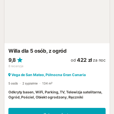
organizowanie imprez są zabronione. Kamery
bezpieczeństwa i/lub urządzenia do nagrywania dźwięku
są zainstalowane w korytarzu prowadzącym do basenu
oraz przy wejściu. Obiekt zapewnia wytyczne, które
pomagają gościom prawidłowo segregować odpady;
więcej informacji dostępnych jest na miejscu. Obiekt ten
posiada środki oszczędzania energii i wody....
Willa dla 5 osób, z ogród
9,8
422 zł
od
za noc
8
recenzje
Vega de San Mateo, Północna Gran Canaria
5 osób
2 sypialnie
134 m²
Odkryty basen, WiFi, Parking, TV, Telewizja satelitarna,
Ogród, Pościel, Obiekt ogrodzony, Ręczniki