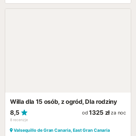
Tutaj można zrelaksować się przy kieliszku wina i
zapomnieć o codzienności. Odległość
pieszo/samochodem do najbliższej restauracji: 542 m.
Odległość pieszo/samochodem do najbliższej kawiarni:
2,35 km. Odległość pieszo/samochodem do najbliższego
baru: 3,27 km. Odległość pieszo/samochodem do
najbliższego supermarketu: 3,04 km. Odległość
pieszo/samochodem do plaży: 13,87 km Plaża
Bocabarranco. Odległość pieszo/samochodem do lotniska:
25,70 km Lotnisko Gran Canaria. Obiekt oferuje
domowe/lokalne produkty. Na terenie posesji dostępny
jest bezpłatny parking dla 2 samochodów w garażu.
Zwierzęta i imprezy nie są dozwolone. Obiekt posiada
dostęp i wnętrza bez barier architektonicznych....
Willa dla 15 osób, z ogród, Dla rodziny
8,5
1325 zł
od
za noc
8
recenzje
Valsequillo de Gran Canaria, East Gran Canaria