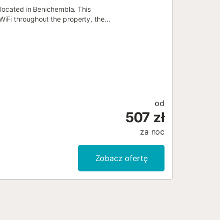
 located in Benichembla. This
iFi throughout the property, the
od
507 zł
za noc
Zobacz ofertę