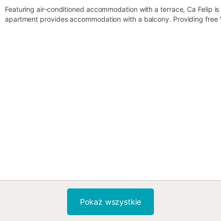
Featuring air-conditioned accommodation with a terrace, Ca Felip is
apartment provides accommodation with a balcony. Providing free W
non-smoking apartment has a hot tub....
Pokaż wszystkie