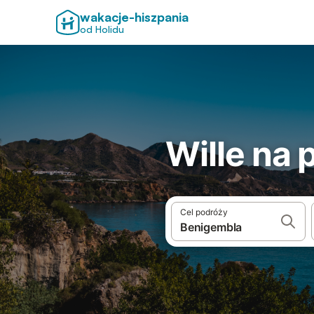
wakacje-hiszpania
od Holidu
Wille na
Cel podróży