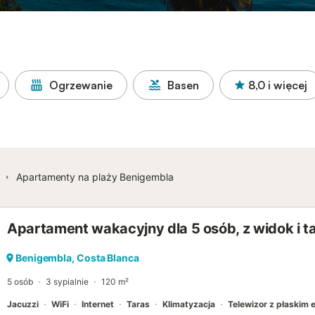
Ogrzewanie
Basen
8,0
i więcej
Apartamenty na plaży Benigembla
Apartament wakacyjny dla 5 osób, z widok i t
Benigembla, Costa Blanca
5 osób
3 sypialnie
120 m²
Jacuzzi
WiFi
Internet
Taras
Klimatyzacja
Telewizor z płaskim