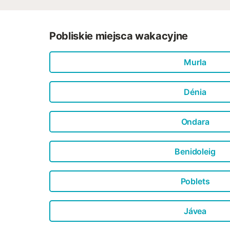
Pobliskie miejsca wakacyjne
Murla
Dénia
Ondara
Benidoleig
Poblets
Jávea