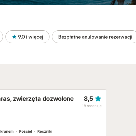
9,0
i więcej
Bezpłatne anulowanie rezerwacji
aras, zwierzęta dozwolone
8,5
18
recenzje
 ekranem
Pościel
Ręczniki