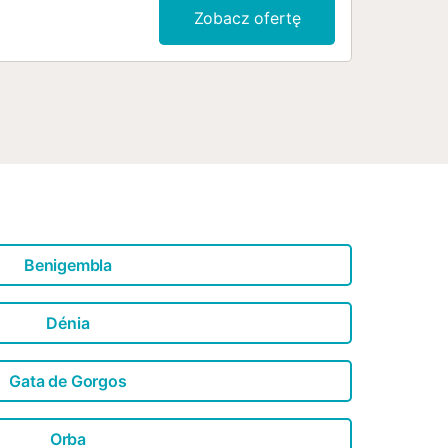
Zobacz ofertę
Benigembla
Dénia
Gata de Gorgos
Orba