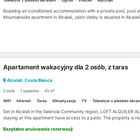
Telewizor z płaskim ekranem
Ogród
Pościel
Ręczniki
Boasting air-conditioned accommodation with a private pool, pool v
Mountainside apartment in Alcalali, Jalon Valley is situated in Alcalalí.
Apartament wakacyjny dla 2 osób, z taras
Alcalalí, Costa Blanca
2 osób
1 sypialnia
45 m²
WiFi
Internet
Taras
Klimatyzacja
TV
Telewizor z płaskim ekra
Set in Alcalalí in the Valencia Community region, LOFT ALQUILER A
staying at this apartment have access to a patio. The property is 
from La Sella Golf....
Bezpłatne anulowanie rezerwacji