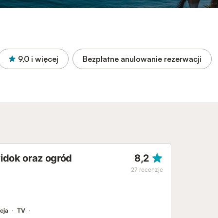
9,0
i więcej
Bezpłatne anulowanie rezerwacji
idok oraz ogród
8,2
27
recenzje
cja
TV