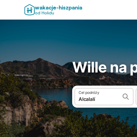
wakacje-hiszpania
od Holidu
Wille na 
Cel podróży