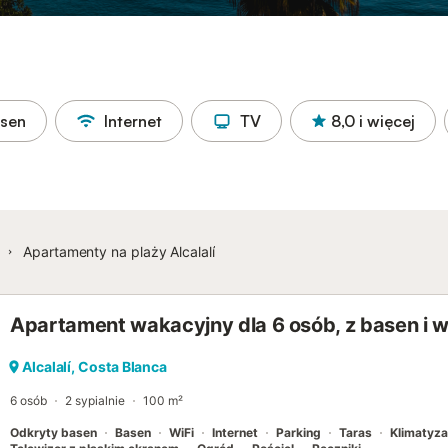
asen
Internet
TV
8,0
i więcej
Apartamenty na plaży Alcalalí
Apartament wakacyjny dla 6 osób, z basen i w
Alcalalí, Costa Blanca
6 osób
2 sypialnie
100 m²
Odkryty basen
Basen
WiFi
Internet
Parking
Taras
Klimatyza