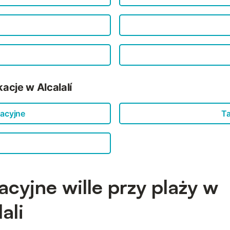
acje w Alcalalí
acyjne
Ta
cyjne wille przy plaży w
ali