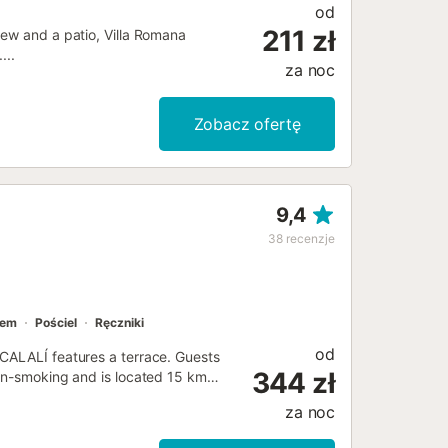
od
211 zł
iew and a patio, Villa Romana
...
za noc
Zobacz ofertę
9,4
38
recenzje
nem
Pościel
Ręczniki
od
LCALALÍ features a terrace. Guests
344 zł
non-smoking and is located 15 km
za noc