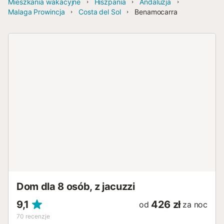
Mieszkania wakacyjne
Hiszpania
Andaluzja
Malaga Prowincja
Costa del Sol
Benamocarra
Dom dla 8 osób, z jacuzzi
9,1
426 zł
od
za noc
70
recenzje