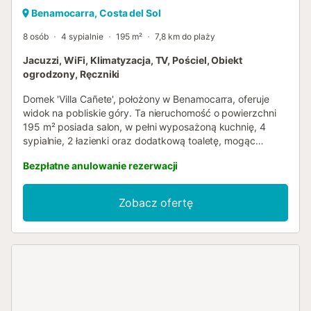
Benamocarra, Costa del Sol
8 osób
4 sypialnie
195 m²
7,8 km do plaży
Jacuzzi, WiFi, Klimatyzacja, TV, Pościel, Obiekt
ogrodzony, Ręczniki
Domek 'Villa Cañete', położony w Benamocarra, oferuje
widok na pobliskie góry. Ta nieruchomość o powierzchni
195 m² posiada salon, w pełni wyposażoną kuchnię, 4
sypialnie, 2 łazienki oraz dodatkową toaletę, mogąc
pomieścić do 8 gości. Dodatkowe udogodnienia obejmują
Bezpłatne anulowanie rezerwacji
szybkie Wi-Fi, pralkę i telewizję kablową. Na życzenie
dostępne jest łóżeczko turystyczne. Sypialnia 1
wyposażona jest w 2 łóżka pojedyncze. Sypialnia 2
Zobacz ofertę
posiada 1 łóżko podwójne. Sypialnia 3 posiada 1 łóżko
podwójne. Sypialnia 4 posiada 1 łóżko podwójne.
Największą atrakcją tego obiektu jest prywatna
przestrzeń zewnętrzna z meblami ogrodowymi, dwoma
tarasami i grillem. Należy pamiętać, że jacuzzi jest
udogodnieniem sezonowym, dostępnym wyłącznie od
czerwca do września. Poza tym okresem nie będzie
działać. Najbliższa restauracja znajduje się 450 m od