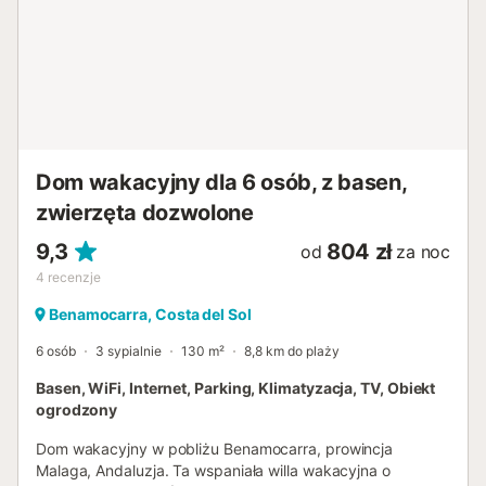
obiektu. Najbliższa kawiarnia oddalona jest o 242 m, a
najbliższy bar o 241 m. Najbliższy supermarket znajduje
się 3,62 km od obiektu. Plaża Carmelita oddalona jest o
12,1 km, a najbliższe lotnisko o 49,5 km. Dostępne jest
parkowanie przy ulicy, które zazwyczaj łatwo znaleźć.
Zwierzęta nie są akceptowane. Imprezy są zabronione.
Klimatyzacja jest dostępna w salonie i 2 sypialniach. Wi-Fi
jest odpowiednie do rozmów wideo. W obiekcie nie ma
Dom wakacyjny dla 6 osób, z basen,
stopni wewnętrznych. Właściciel jest elastyczny co do
zwierzęta dozwolone
godziny zameldowania. Ręczniki i pościel są wliczone w
cenę. Jacuzzi jest dostępn...
9,3
804 zł
od
za noc
4
recenzje
Benamocarra, Costa del Sol
6 osób
3 sypialnie
130 m²
8,8 km do plaży
Basen, WiFi, Internet, Parking, Klimatyzacja, TV, Obiekt
ogrodzony
Dom wakacyjny w pobliżu Benamocarra, prowincja
Malaga, Andaluzja. Ta wspaniała willa wakacyjna o