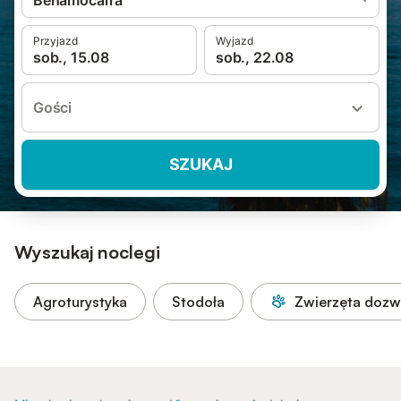
Benamocarra
Przyjazd
Wyjazd
sob., 15.08
sob., 22.08
Gości
SZUKAJ
Wyszukaj noclegi
Agroturystyka
Stodoła
Zwierzęta dozw