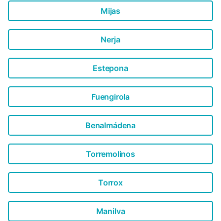
części zewnętrznej. Sypialnie wyposażone są w wygodne
Mijas
łóżka: dwa podwójne i dwa ...
Nerja
Estepona
Fuengirola
Benalmádena
Torremolinos
Torrox
Manilva