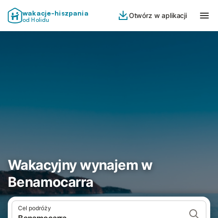
wakacje-hiszpania
Otwórz w aplikacji
od Holidu
Wakacyjny wynajem w
Benamocarra
Cel podróży