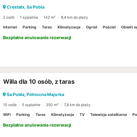
Crestatx, Sa Pobla
2 osób
1 sypialnia
142 m²
8,4 km do plaży
Internet
Parking
Taras
Klimatyzacja
Ogród
Pościel
Obiekt 
Bezpłatne anulowanie rezerwacji
Willa dla 10 osób, z taras
Sa Pobla, Północna Majorka
10 osób
5 sypialnie
350 m²
7,8 km do plaży
WiFi
Parking
Taras
Klimatyzacja
TV
Telewizja satelitarna
Po
Bezpłatne anulowanie rezerwacji