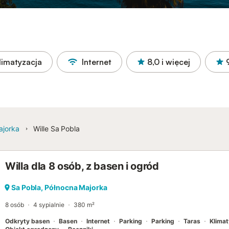
limatyzacja
Internet
8,0
i więcej
ajorka
Wille Sa Pobla
Willa dla 8 osób, z basen i ogród
Sa Pobla, Północna Majorka
8 osób
4 sypialnie
380 m²
Odkryty basen
Basen
Internet
Parking
Parking
Taras
Klimat