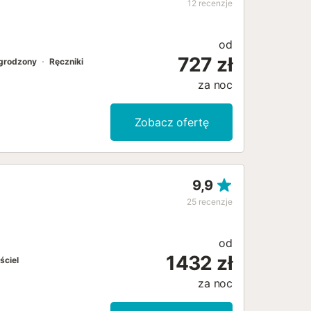
12
recenzje
od
727 zł
ogrodzony
Ręczniki
za noc
Zobacz ofertę
9,9
25
recenzje
od
1432 zł
ściel
za noc