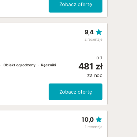
Zobacz ofertę
9,4
2
recenzje
od
481 zł
Obiekt ogrodzony
Ręczniki
za noc
Zobacz ofertę
10,0
1
recenzja