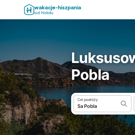
wakacje-hiszpania
od Holidu
Luksusow
Pobla
Cel podróży