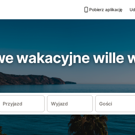
Pobierz aplikację
Ud
e wakacyjne wille 
Przyjazd
Wyjazd
Gości