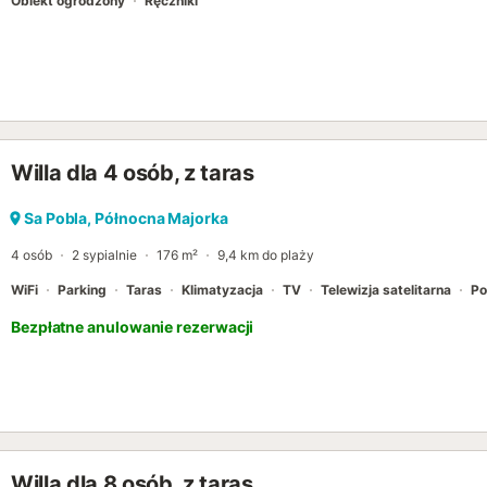
Obiekt ogrodzony
Ręczniki
Willa dla 4 osób, z taras
Sa Pobla, Północna Majorka
4 osób
2 sypialnie
176 m²
9,4 km do plaży
WiFi
Parking
Taras
Klimatyzacja
TV
Telewizja satelitarna
Po
Bezpłatne anulowanie rezerwacji
Willa dla 8 osób, z taras