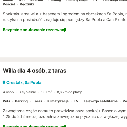
Pościel
Ręczniki
Spektakularna willa z basenem i ogrodem na obrzeżach Sa Pobla, n
rustykalna posiadłość znajduje się pomiędzy Sa Pobla a Can Picafo
terenie. Obiekt, niedawno wybudowany, zachowuje styl typowej majo
Bezpłatne anulowanie rezerwacji
kamienną fasadą i jest urządzony tradycyjnymi meblami. W pełni w
idealny do cieszenia się relaksującym rodzinnym wypoczynkiem. Na
wspaniały ogród z drzewami oliwnymi i naturalną trawą otaczający p
do relaksu i ochłody, oraz kilka umeblowanych tarasów, doskonałyc
wspaniałą pogodą, jaką oferuje wyspa. Ta wspaniała posiadłość znaj
10 minut od Can Picafort z jego spektakularną piaszczystą plażą. 
charakterem, pełne życia. Na głównym placu, centrum miasta, znajdz
Willa dla 4 osób, z taras
restauracje. Zjedzenie posiłku w jednym z tych lokali i skosztowani
którego nie można przegapić. Ponadto, na tym samym placu, w każ
cotygodniowy targ, gdzie znajdziesz świeże owoce i warzywa, szer
Crestatx, Sa Pobla
rękodzieło. W lipcu i styczniu odbywają się uroczystości patronów m
4 osób
3 sypialnie
110 m²
8,6 km do plaży
rodziny, a w s...
WiFi
Parking
Taras
Klimatyzacja
TV
Telewizja satelitarna
Po
Zewnętrzna część domu to prawdziwa oaza spokoju. Basen o wymia
1,25 do 2,12 metra, uzupełnia zewnętrzne prysznic dla większej w
mnóstwo miejsca do gier, czytania lub po prostu relaksu na słońcu.
Bezpłatne anulowanie rezerwacji