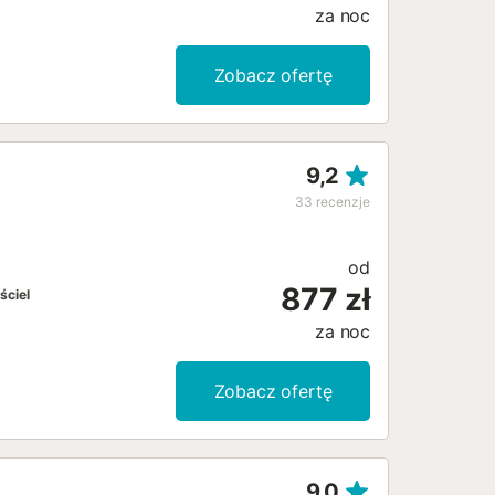
za noc
Zobacz ofertę
9,2
33
recenzje
od
877 zł
ściel
za noc
Zobacz ofertę
9,0