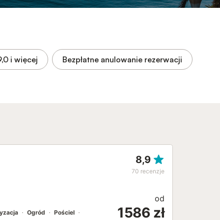
9,0
i więcej
Bezpłatne anulowanie rezerwacji
8,9
70
recenzje
od
1586 zł
yzacja
Ogród
Pościel