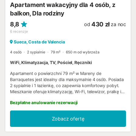
Apartament wakacyjny dla 4 osób, z
balkon, Dla rodziny
8,8
430 zł
od
za noc
6
recenzje
Sueca, Costa de Valencia
4 osób
2 sypialnie
79 m²
650 m od wybrzeża
WiFi, Klimatyzacja, TV, Pościel, Ręczniki
Apartament o powierzchni 79 m² w Mareny de
Barraquetes jest idealny dla maksymalnie 4 osób. Posiada
2 sypialnie i 1 łazienkę, co zapewnia komfortowy pobyt.
Mieszkanie oferuje klimatyzację, Wi-Fi, telewizor, pralkę i
miejsce do pracy, aby zapewnić Państwu przyjemny
Bezpłatne anulowanie rezerwacji
pobyt. Wyjdź na swój prywatny balkon, idealny do relaksu
o każdej porze. Będziesz mieć również dostęp do
wspólnego tarasu zewnętrznego, gdzie można odpocząć i
Zobacz ofertę
cieszyć się świeżym powietrzem. Parking przy ulicy jest
łatwy i wygodny. Prosimy pamiętać, że na terenie obiektu
nie wolno organizować imprez....