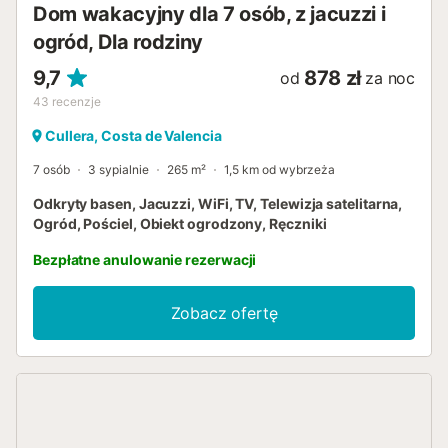
Dom wakacyjny dla 7 osób, z jacuzzi i
ogród, Dla rodziny
9,7
878 zł
od
za noc
43
recenzje
Cullera, Costa de Valencia
7 osób
3 sypialnie
265 m²
1,5 km od wybrzeża
Odkryty basen, Jacuzzi, WiFi, TV, Telewizja satelitarna,
Ogród, Pościel, Obiekt ogrodzony, Ręczniki
Bezpłatne anulowanie rezerwacji
Zobacz ofertę