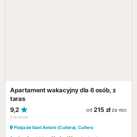
pragnienia. Wieczorami zostaw kuchnię zimną i zabierz
rodzinę do jednej z dwóch restauracji. Następnie możesz
spędzać dni na plaży przed rodzinnym kurortem i skakać
do morza. Plaża otrzymała wiele nagród za jakość wody i
wysokiej jakości usługi. Cullera cieszy się malowniczą
lokalizacją między morzem, rzeką i górami i jest idealnym
miejscem na liczne zajęcia rekreacyjne na świeżym
powietrzu. Oprócz sportów wodnych, takich jak
żeglarstwo, surfing, windsurfing, nurkowanie i kajakarstwo,
w tym uroczym otoczeniu można uprawiać wszelkiego
rodzaju inne sporty. Cullera zasługuje na swoją reputację
jako miejsce narodzin paelli z rybami i owocami morza,
dlatego też organizuje krajowy konkurs gastronomiczny.
Zapraszamy na udane wakacje w najlepszej lokalizacji nad
morzem!...
Apartament wakacyjny dla 6 osób, z
taras
9,2
215 zł
od
za noc
5
recenzje
Platja de Sant Antoni (Cullera), Cullera