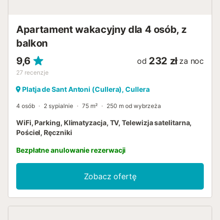
Apartament wakacyjny dla 4 osób, z
balkon
9,6
232 zł
od
za noc
27
recenzje
Platja de Sant Antoni (Cullera), Cullera
4 osób
2 sypialnie
75 m²
250 m od wybrzeża
WiFi, Parking, Klimatyzacja, TV, Telewizja satelitarna,
Pościel, Ręczniki
Bezpłatne anulowanie rezerwacji
Zobacz ofertę