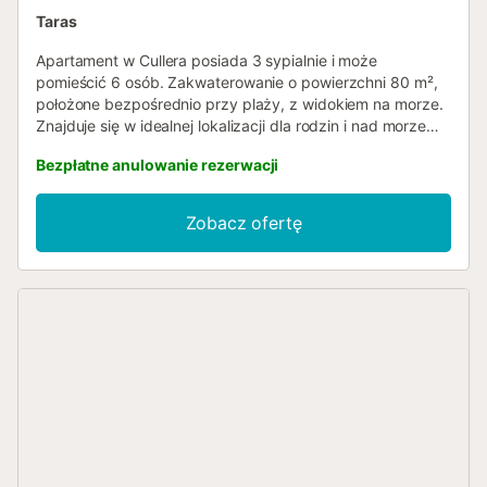
Taras
Apartament w Cullera posiada 3 sypialnie i może
pomieścić 6 osób. Zakwaterowanie o powierzchni 80 m²,
położone bezpośrednio przy plaży, z widokiem na morze.
Znajduje się w idealnej lokalizacji dla rodzin i nad morzem.
Wyposażony jest w windę, taras, żelazko, zewnętrzne
Bezpłatne anulowanie rezerwacji
miejsca parkingowe w tym samym budynku, telewizor.
Niezależna kuchnia gazowa wyposażona jest w lodówkę,
kuchenkę mikrofalową, piekarnik, zamrażarkę, pralkę,
Zobacz ofertę
naczynia/sztućce oraz przybory kuchenne....