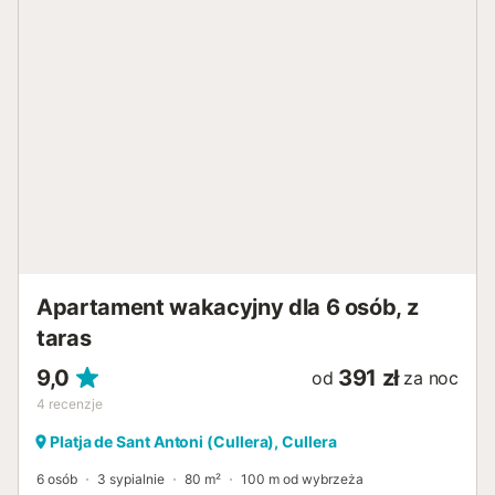
Apartament wakacyjny dla 6 osób, z
taras
9,0
391 zł
od
za noc
4
recenzje
Platja de Sant Antoni (Cullera), Cullera
6 osób
3 sypialnie
80 m²
100 m od wybrzeża