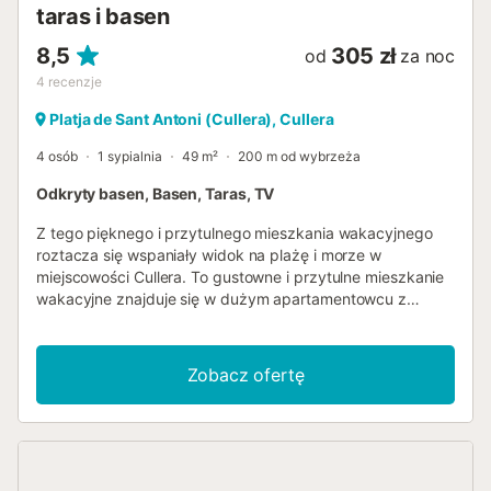
taras i basen
8,5
305 zł
od
za noc
4
recenzje
Platja de Sant Antoni (Cullera), Cullera
4 osób
1 sypialnia
49 m²
200 m od wybrzeża
Odkryty basen, Basen, Taras, TV
Z tego pięknego i przytulnego mieszkania wakacyjnego
roztacza się wspaniały widok na plażę i morze w
miejscowości Cullera. To gustowne i przytulne mieszkanie
wakacyjne znajduje się w dużym apartamentowcu z
widokiem na morze. Wraz ze swoją małą rodziną możesz
poczuć się jak w domu w tym nowoczesnym i jasno
urządzonym mieszkaniu i obudzić się z widokiem na
Zobacz ofertę
morze. Ciesz się tą idealną lokalizacją, aby w pełni
wykorzystać wakacje nad morzem i odkryć, co kompleks
ma do zaoferowania. Możesz cieszyć się kilkoma
basenami, kortami tenisowymi, kortami do padla i boiskiem
do piłki nożnej, gdzie możesz zaspokoić swoje sportowe