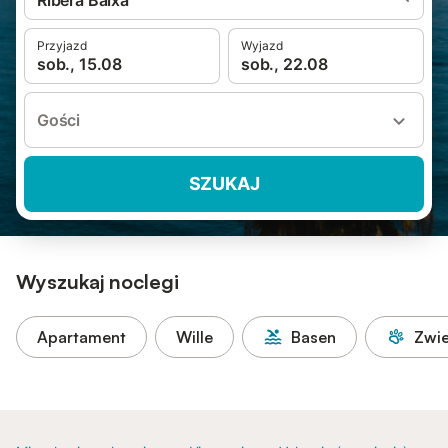
Ribera Baixa
Przyjazd
Wyjazd
sob., 15.08
sob., 22.08
Gości
SZUKAJ
Wyszukaj noclegi
Apartament
Wille
Basen
Zwie