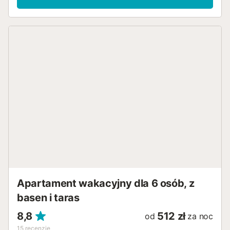
Apartament wakacyjny dla 6 osób, z
basen i taras
8,8
512 zł
od
za noc
15
recenzje