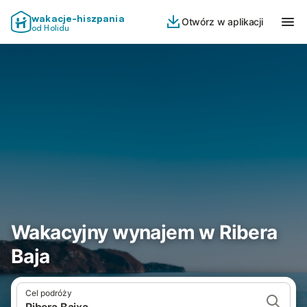
wakacje-hiszpania
Otwórz w aplikacji
od Holidu
Wakacyjny wynajem w Ribera
Baja
Cel podróży