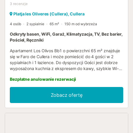
3
recenzje
Platja les Oliveres (Cullera), Cullera
4 osób
2 sypialnie
65 m²
150 m od wybrzeża
Odkryty basen, WiFi, Garaż, Klimatyzacja, TV, Bez barier,
Pościel, Ręczniki
Apartament Los Olivos Bb1 o powierzchni 65 m² znajduje
się w Faro de Cullera i może pomieścić do 4 gości w 2
sypialniach i 1 łazience. Do dyspozycji Gości jest dobrze
wyposażona kuchnia z ekspresem do kawy, szybkie Wi-Fi
idealne do wideorozmów, klimatyzacja, wentylator,
Bezpłatne anulowanie rezerwacji
telewizor i pralka. Apartament posiada dostęp bez barier
architektonicznych oraz prywatną windę z parkingu.
Wyjdź na swój prywatny zadaszony taras, aby podziwiać
Zobacz ofertę
widoki na morze i góry. Do dyspozycji Gości jest wspólny
odkryty basen i prysznic na zewnątrz. Dostępny jest
również wspólny stół do ping-ponga. Zwierzęta domowe
są dozwolone (jedno zwierzę) i istnieje wspólna przestrzeń
do przechowywania rowerów. Wydarzenia na terenie
obiektu nie są dozwolone. Kort tenisowy znajduje się