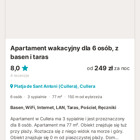
zabronione....
Apartament wakacyjny dla 6 osób, z
basen i taras
8,0
249 zł
od
za noc
4
recenzje
Platja de Sant Antoni (Cullera), Cullera
6 osób
3 sypialnie
77 m²
150 m od wybrzeża
Basen, WiFi, Internet, LAN, Taras, Pościel, Ręczniki
Apartament w Cullera ma 3 sypialnie i jest przeznaczony
dla 8 osób. Apartament ma 77 m². Obiekt znajduje się tuż
przy plaży. Roztacza się z niego widok na morze i góry.
Obiekt znajduje się 0 m od piaszczystej plaży. Dom