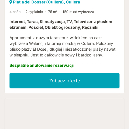
Platja del Dosser (Cullera), Cullera
4 osób
2 sypialnie
75 m²
150 m od wybrzeża
Internet, Taras, Klimatyzacja, TV, Telewizor z płaskim
ekranem, Pościel, Obiekt ogrodzony, Ręczniki
Apartament z dużym tarasem z widokiem na całe
wybrzeże Walencji i latarnię morską w Cullera. Położony
blisko plaży El Dosel, długiej i niezatłoczonej plaży nawet
w sierpniu. Jest to całkowicie nowy i bardzo jasny
apartament, odpowiedni dla 2 par przyjaciół lub rodziny z
Bezpłatne anulowanie rezerwacji
dziećmi. Posiada klimatyzację ciepło/zimno, dzięki czemu
nie będziesz marznąć zimą ani przegrzewać się latem,
oraz 2 sypialnie z dużymi podwójnymi łóżkami każda,
Zobacz ofertę
które pomieszczą 4 osoby. Posiada również darmowe Wi-
Fi dla tych, którzy chcą pozostać w kontakcie. Aby dostać
się na plażę, można to zrobić na 2 sposoby: schodząc po
schodach równoległych do budynku wspólnoty i idąc dalej
ulicą, lub zjechać samochodem i zaparkować na plaży El
Racó, która jest najbliższa, zaledwie 4 minuty jazdy
samochodem. Jeśli chcesz iść pieszo, zajmie Ci to około
12 minut od naszego apartamentu. Jest to bardzo