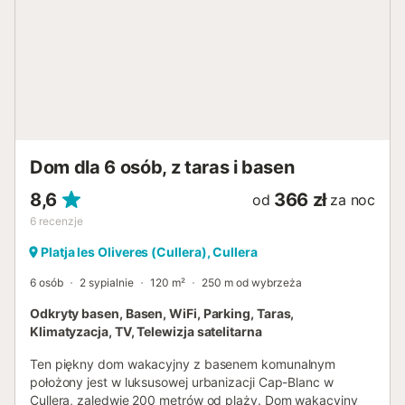
spokojna i cicha okolica, usłyszysz tylko ptaki i szum
morza... Plaża El Dosel w Cullera jest jedną z najmniej
zatłoczonych plaż w mieście. Jest to spokojna plaża,
prawie bez plażowiczów nawet w sierpniu! Będziesz
cieszyć się wschodem słońca, jakiego nigdy wcześniej nie
widziałeś, w nocy będziesz widzieć światło latarni morskiej
w Cullera i małe światełka łodzi zbliżających się do
wybrzeża. Wspaniale jest zjeść obiad lub kolację na
tarasie pod gwiazdami! Jak pokazują nasze opinie, bardzo
Dom dla 6 osób, z taras i basen
poważnie podchodzimy do higieny i dezyn...
8,6
366 zł
od
za noc
6
recenzje
Platja les Oliveres (Cullera), Cullera
6 osób
2 sypialnie
120 m²
250 m od wybrzeża
Odkryty basen, Basen, WiFi, Parking, Taras,
Klimatyzacja, TV, Telewizja satelitarna
Ten piękny dom wakacyjny z basenem komunalnym
położony jest w luksusowej urbanizacji Cap-Blanc w
Cullera, zaledwie 200 metrów od plaży. Dom wakacyjny