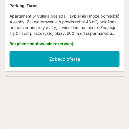
Parking, Taras
Apartament w Cullera posiada 1 sypialnię i może pomieścić
4 osoby. Zakwaterowanie o powierzchni 43 m², położone
bezpośrednio przy plaży, z widokiem na morze. Znajduje
się 0 m od piaszczystej plaży, 200 m od supermarketu
"Consum" i jest zlokalizowane w dobrze skomunikowanej
Bezpłatne anulowanie rezerwacji
okolicy nad samym morzem. Do dyspozycji gości jest
winda, taras, żelazko, otwarty parking w tym samym
budynku, telewizor. Niezależna kuchnia gazowa
Zobacz ofertę
wyposażona jest w lodówkę, kuchenkę mikrofalową,
piekarnik, zamrażarkę, pralkę, naczynia/sztućce,
przybory/kuchnię i ekspres do kawy....