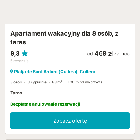
Apartament wakacyjny dla 8 osób, z
taras
9,3
469 zł
od
za noc
6
recenzje
Platja de Sant Antoni (Cullera), Cullera
8 osób
3 sypialnie
88 m²
100 m od wybrzeża
Taras
Bezpłatne anulowanie rezerwacji
Zobacz ofertę