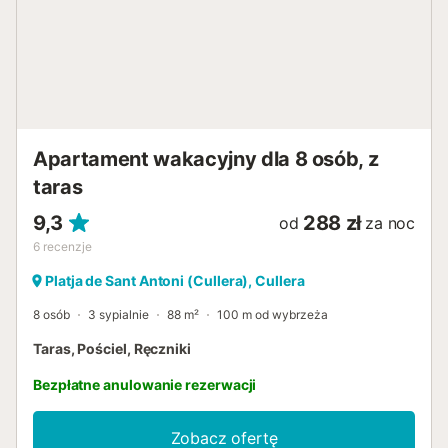
Apartament wakacyjny dla 8 osób, z
taras
9,3
288 zł
od
za noc
6
recenzje
Platja de Sant Antoni (Cullera), Cullera
8 osób
3 sypialnie
88 m²
100 m od wybrzeża
Taras, Pościel, Ręczniki
Bezpłatne anulowanie rezerwacji
Zobacz ofertę