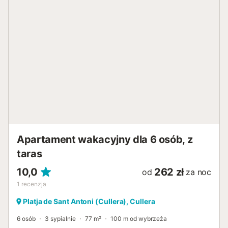
zaledwie 15 minut spacerem od obiektu. Apartament jest
dobrze skomunikowany transportem publicznym i znajduje
się blisko plaży....
Apartament wakacyjny dla 6 osób, z
taras
10,0
262 zł
od
za noc
1
recenzja
Platja de Sant Antoni (Cullera), Cullera
6 osób
3 sypialnie
77 m²
100 m od wybrzeża