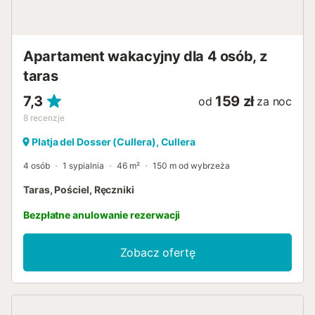
Apartament wakacyjny dla 4 osób, z
taras
7,3
159 zł
od
za noc
8
recenzje
Platja del Dosser (Cullera), Cullera
4 osób
1 sypialnia
46 m²
150 m od wybrzeża
Taras, Pościel, Ręczniki
Bezpłatne anulowanie rezerwacji
Zobacz ofertę