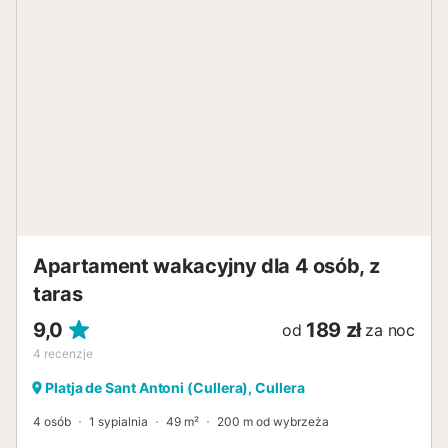
Apartament wakacyjny dla 4 osób, z
taras
9,0
189 zł
od
za noc
4
recenzje
Platja de Sant Antoni (Cullera), Cullera
4 osób
1 sypialnia
49 m²
200 m od wybrzeża