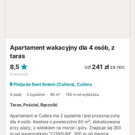
Apartament wakacyjny dla 4 osób, z
taras
8,5
241 zł
od
za noc
4
recenzje
Platja de Sant Antoni (Cullera), Cullera
4 osób
2 sypialnie
60 m²
150 m od wybrzeża
Taras, Pościel, Ręczniki
Apartament w Cullera ma 2 sypialnie i jest przeznaczony
dla 4 osób. Kwatera o powierzchni 60 m², zlokalizowana
przy plaży, z widokiem na morze i góry. Znajduje się 200
m od supermarketu "CONSUM", 300 m od dworca