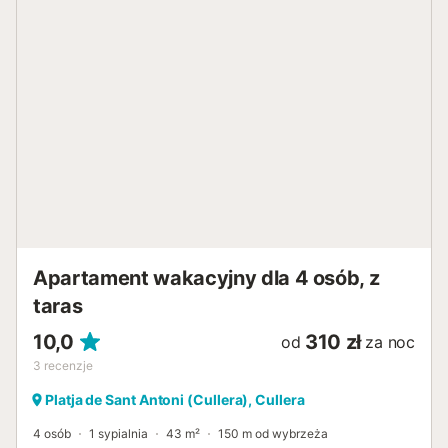
Apartament wakacyjny dla 4 osób, z
taras
10,0
310 zł
od
za noc
3
recenzje
Platja de Sant Antoni (Cullera), Cullera
4 osób
1 sypialnia
43 m²
150 m od wybrzeża