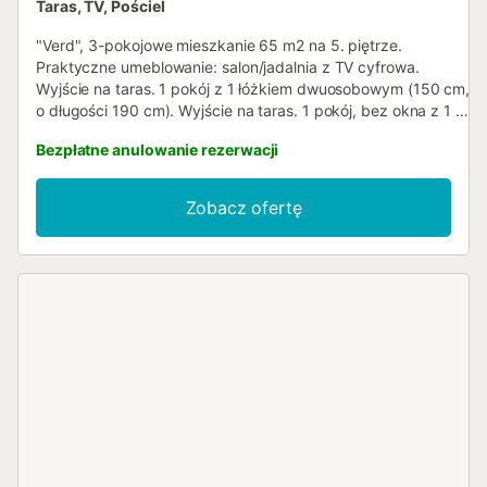
Taras, TV, Pościel
"Verd", 3-pokojowe mieszkanie 65 m2 na 5. piętrze.
Praktyczne umeblowanie: salon/jadalnia z TV cyfrowa.
Wyjście na taras. 1 pokój z 1 łóżkiem dwuosobowym (150 cm,
o długości 190 cm). Wyjście na taras. 1 pokój, bez okna z 1 x
2 łóżkami piętrowymi (90 cm, o długości 190 cm). Kuchnia
Bezpłatne anulowanie rezerwacji
(piekarnik, 4 palniki – kuchenka z płytą ceramiczną, toster,
czajnik elektryczny, kuchenka mikrofalowa, ekspres do
kawy). Łazienka/bidet/WC. Ogrzewanie. Duży taras. Meble
Zobacz ofertę
ogrodowe. Piękny widok na morze. Do dyspozycji: pralka,
żelazko, krzesełko dla dziecka, łóżko dla dziecka, suszarka
do włosów. Informacja dodatkowa: mieszkanie dla osób
niepalących. TV tylko ES. HUTG-021249 // Reg. Nr.:
ESFCTU00001701700010798100000000000000000HUTG-
0212495...