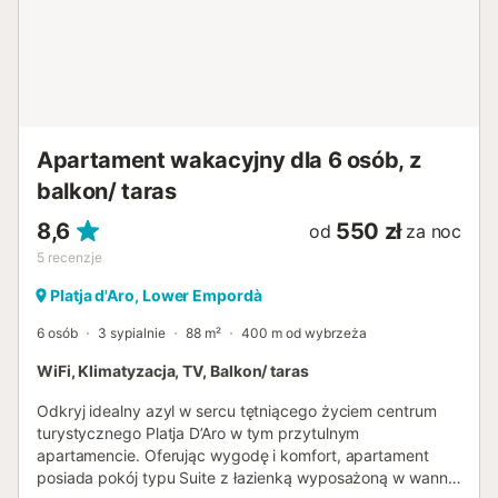
Apartament wakacyjny dla 6 osób, z
balkon/ taras
8,6
550 zł
od
za noc
5
recenzje
Platja d'Aro, Lower Empordà
6 osób
3 sypialnie
88 m²
400 m od wybrzeża
WiFi, Klimatyzacja, TV, Balkon/ taras
Odkryj idealny azyl w sercu tętniącego życiem centrum
turystycznego Platja D’Aro w tym przytulnym
apartamencie. Oferując wygodę i komfort, apartament
posiada pokój typu Suite z łazienką wyposażoną w wannę,