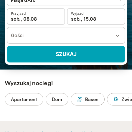
Platja d'Aro
Przyjazd
Wyjazd
sob., 08.08
sob., 15.08
Gości
SZUKAJ
Wyszukaj noclegi
Apartament
Dom
Basen
Zwie