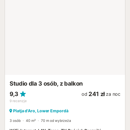
ESFCTU00001701700004141400000000000000000HUTG-
0679425...
Studio dla 3 osób, z balkon
9,3
241 zł
od
za noc
9
recenzje
Platja d'Aro, Lower Empordà
3 osób
40 m²
70 m od wybrzeża