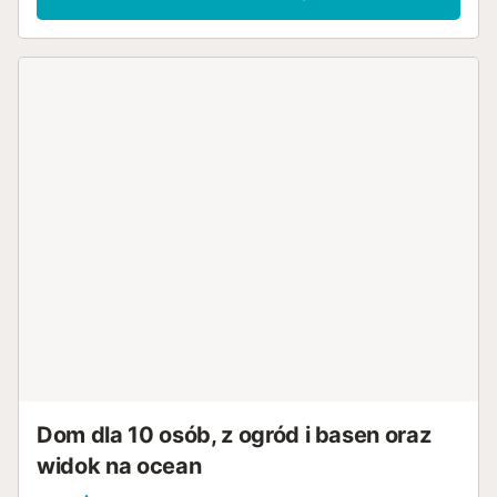
prywatną przestrzeń zewnętrzną z ogrodem, otwartymi i
zadaszonymi tarasami, balkonami, grillem oraz prysznicem
zewnętrznym. Dodatkowo, goście mają dostęp do
wspólnej przestrzeni zewnętrznej z basenem i kortem
tenisowym. Obiekt znajduje się w odległości 5 minut
spacerem od 2 pięknych plaż. Dostępny jest bezpłatny
parking na ulicy. Zwierzęta i palenie nie są dozwolone.
Klimatyzacja nie jest dostępna....
Dom dla 10 osób, z ogród i basen oraz
widok na ocean