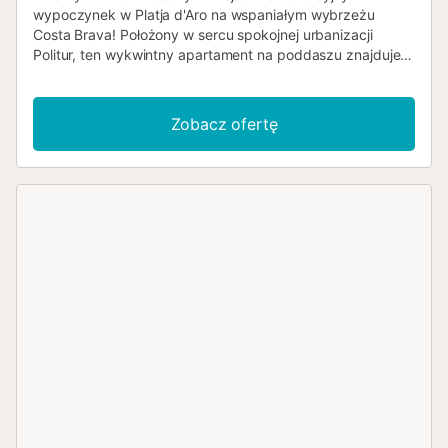
wypoczynek w Platja d'Aro na wspaniałym wybrzeżu
Costa Brava! Położony w sercu spokojnej urbanizacji
Politur, ten wykwintny apartament na poddaszu znajduje
się zaledwie 10 minut spacerem od malowniczej plaży
Cala Rovira i 15 minut od tętniącego życiem centrum Platja
d'Aro. Odkryj komfort i styl w tym dwupokojowym
Zobacz ofertę
apartamencie z wbudowanymi szafami. Sercem domu jest
niewątpliwie przytulny salon, z którego jest bezpośrednie
wyjście na prywatny taras z zapierającymi dech w
piersiach widokami na morze i ogród. Wyobraź sobie
poranną kawę lub wieczorny aperitif przy kojących
dźwiękach natury. Wygoda jest kluczem, a ten
apartament oferuje pralkę i suszarkę, zaspokajając Twoje
praktyczne potrzeby. W pełni wyposażona kuchnia: gdzie
każde kulinarne życzenie jest przewidziane i spełnione.
Od śniadania po kolację, ta przestrzeń została
zaprojektowana tak, aby inspirować do kulinarnych
doznań i tworzyć niezapomniane chwile przy stole.
Dodatkową zaletą jest ekskluzywny dostęp do lśniącego
basenu przy restauracji El Caracol, oddalonej o rzut
kamieniem. Ta oferta wakacyjna obiecuje nie tylko pobyt,
ale przeżycie – harmonijne połączenie komfortu, wygody i