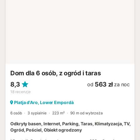
Dom dla 6 osób, z ogród i taras
8,3
563 zł
od
za noc
18
recenzje
Platja d'Aro, Lower Empordà
6 osób
3 sypialnie
223 m²
90 m od wybrzeża
Odkryty basen, Internet, Parking, Taras, Klimatyzacja, TV,
Ogród, Pościel, Obiekt ogrodzony