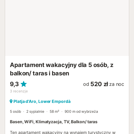
Apartament wakacyjny dla 5 osób, z
balkon/ taras i basen
9,3
520 zł
od
za noc
3
recenzje
Platja d'Aro, Lower Empordà
5 osób
2 sypialnie
58 m²
900 m od wybrzeża
Basen, WiFi, Klimatyzacja, TV, Balkon/ taras
Ten apartament wakacyjny na wynajem turystyczny w