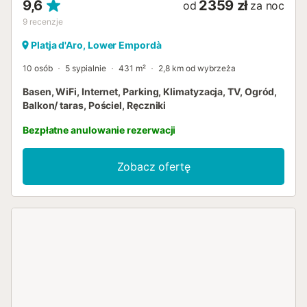
9,6
2359 zł
od
za noc
9
recenzje
Platja d'Aro, Lower Empordà
10 osób
5 sypialnie
431 m²
2,8 km od wybrzeża
Basen, WiFi, Internet, Parking, Klimatyzacja, TV, Ogród,
Balkon/ taras, Pościel, Ręczniki
Bezpłatne anulowanie rezerwacji
Zobacz ofertę