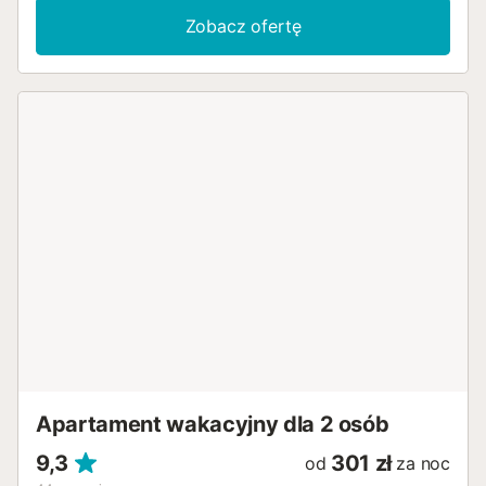
190 cm), umywalką. Wyjście na taras. 1 pokój z 2 łóżkami (90
Zobacz ofertę
cm, o długości 190 cm). Wyjście na taras. 1 pokój z 1 łóżkiem
dwuosobowym (135 cm, o długości 190 cm). Wyjście na
taras. Łazienka/prysznic/WC, podwójna umywalka. Taras 40
m2. Meble ogrodowe, grill, leżaki (4). Ładny widok
panoramiczny na morze. Do dyspozycji: pralka, żelazko,
krzesełko dla dziecka, łóżko dla dziecka do 2 lat. Internet
(bezprzewodowy LAN [WLAN], gratis). Informacja
dodatkowa: dom dla niepalących. Max. 1 zwierzak/pies. TV
tylko FR, DE. HUTG-013343 // Reg. Nr.:
ESFCTU00001701700014451100000000000000000HUTG-
0133431...
Apartament wakacyjny dla 2 osób
9,3
301 zł
od
za noc