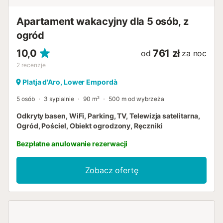
końcową, płatny przy odbiorze. Pościel i ręczniki nie są
wliczone w całkowitą kwotę....
Apartament wakacyjny dla 5 osób, z
ogród
10,0
761 zł
od
za noc
2
recenzje
Platja d'Aro, Lower Empordà
5 osób
3 sypialnie
90 m²
500 m od wybrzeża
Odkryty basen, WiFi, Parking, TV, Telewizja satelitarna,
Ogród, Pościel, Obiekt ogrodzony, Ręczniki
Bezpłatne anulowanie rezerwacji
Zobacz ofertę