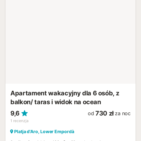
Apartament wakacyjny dla 6 osób, z
balkon/ taras i widok na ocean
9,6
730 zł
od
za noc
1
recenzja
Platja d'Aro, Lower Empordà