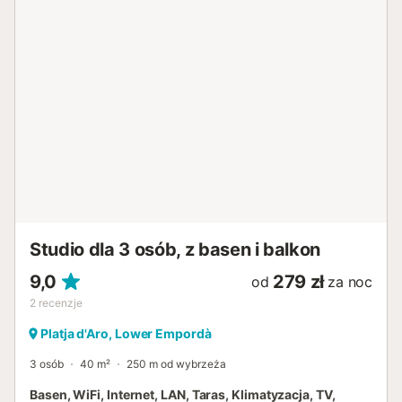
Studio dla 3 osób, z basen i balkon
9,0
279 zł
od
za noc
2
recenzje
Platja d'Aro, Lower Empordà
3 osób
40 m²
250 m od wybrzeża
Basen, WiFi, Internet, LAN, Taras, Klimatyzacja, TV,