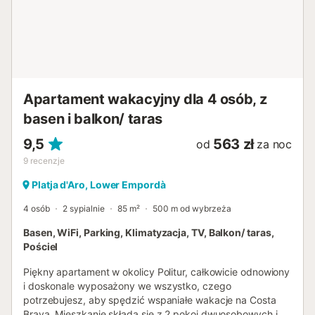
Spełnij swoje wakacyjne marzenia na Costa Brava! Ten
mały skrawek raju czeka na Ciebie na magiczne chwile
nad morzem… i to w nieodpartej cenie! Nie potrzebujesz
wiele, aby cieszyć się tu idealnymi wakacjami. Nie
przegap tej okazji! Zarezerwuj teraz i stwórz z nami
niezapomniane wspomnien...
Apartament wakacyjny dla 4 osób, z
basen i balkon/ taras
9,5
563 zł
od
za noc
9
recenzje
Platja d'Aro, Lower Empordà
4 osób
2 sypialnie
85 m²
500 m od wybrzeża
Basen, WiFi, Parking, Klimatyzacja, TV, Balkon/ taras,
Pościel
Piękny apartament w okolicy Politur, całkowicie odnowiony
i doskonale wyposażony we wszystko, czego
potrzebujesz, aby spędzić wspaniałe wakacje na Costa
Brava. Mieszkanie składa się z 2 pokoi dwuosobowych i