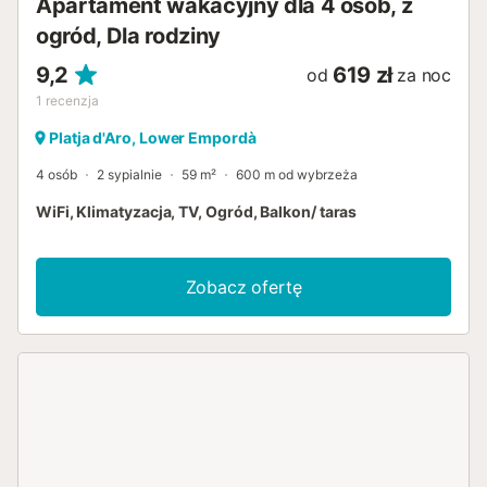
Apartament wakacyjny dla 4 osób, z
ogród, Dla rodziny
9,2
619 zł
od
za noc
1
recenzja
Platja d'Aro, Lower Empordà
4 osób
2 sypialnie
59 m²
600 m od wybrzeża
WiFi, Klimatyzacja, TV, Ogród, Balkon/ taras
Zobacz ofertę