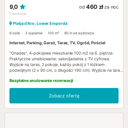
9,0
460 zł
od
za noc
2
recenzje
Platja d'Aro, Lower Empordà
6 osób
3 sypialnie
100 m²
90 m od wybrzeża
Internet, Parking, Garaż, Taras, TV, Ogród, Pościel
"Onades", 4-pokojowe mieszkanie 100 m2 na 6. piętrze.
Praktyczne umeblowanie: salon/jadalnia z TV cyfrowa.
Wyjście na taras. 2 pokoje, każdy pokój z 1 łóżkiem
podwójnym (2 x 90 cm, o długości 190 cm). Wyjście na taras.
1 pokój z 1 x 2 łóżkami piętrowymi (90 cm, o długości 190
Bezpłatne anulowanie rezerwacji
cm). Wyjście na taras. Kuchnia (piekarnik, 2 palniki –
kuchenka z płytą ceramiczną, toster, czajnik elektryczny,
kuchenka mikrofalowa, ekspres do kawy). Prysznic/WC,
Zobacz ofertę
oddzielne WC. Brak możliwości ogrzewania. Duży taras.
Meble ogrodowe. Piękny widok na morze. Do dyspozycji:
pralka, żelazko, krzesełko dla dziecka, łóżko dla dziecka,
suszarka do włosów. Internet (bezprzewodowy LAN [WLAN],
gratis). Informacja dodatkowa: mieszkanie dla osób
niepalących. TV tylko ES. HUTG-067942 // Reg. Nr.: