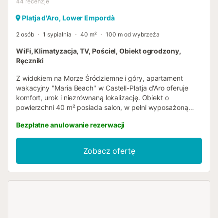
44
recenzje
Platja d'Aro, Lower Empordà
2 osób
1 sypialnia
40 m²
100 m od wybrzeża
WiFi, Klimatyzacja, TV, Pościel, Obiekt ogrodzony,
Ręczniki
Z widokiem na Morze Śródziemne i góry, apartament
wakacyjny "Maria Beach" w Castell-Platja d'Aro oferuje
komfort, urok i niezrównaną lokalizację. Obiekt o
powierzchni 40 m² posiada salon, w pełni wyposażoną
kuchnię, 1 sypialnię i 1 łazienkę z prysznicem, co czyni go
Bezpłatne anulowanie rezerwacji
idealnym dla 2 gości. Dodatkowe udogodnienia obejmują
szybkie Wi-Fi (odpowiednie do wideorozmów), telewizor
48" w salonie, telewizor w sypialni, klimatyzację oraz
Zobacz ofertę
pralkę. Do dyspozycji Gości są dwa prywatne, otwarte
tarasy, gdzie można odpocząć lub zjeść posiłek na
świeżym powietrzu. Ręczniki plażowe i powitalne upominki
są zapewnione. Transport publiczny znajduje się w
zasięgu spaceru. Mieszkanie jest oddalone o 80 m od
supermarketu Jodofi i znajduje się bezpośrednio
naprzeciwko morza i plaży. Restauracje i apteka są w