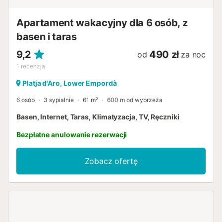
Apartament wakacyjny dla 6 osób, z
basen i taras
9,2
490 zł
od
za noc
1
recenzja
Platja d'Aro, Lower Empordà
6 osób
3 sypialnie
61 m²
600 m od wybrzeża
Basen, Internet, Taras, Klimatyzacja, TV, Ręczniki
Bezpłatne anulowanie rezerwacji
Zobacz ofertę