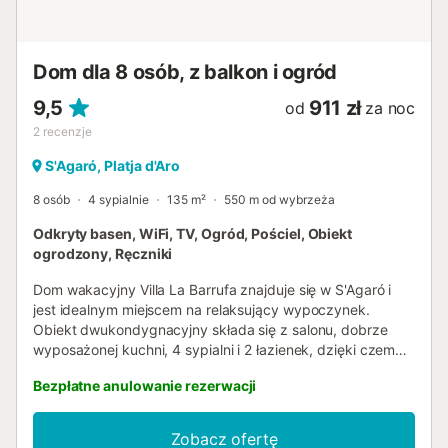
Dom dla 8 osób, z balkon i ogród
9,5
911 zł
od
za noc
2
recenzje
S'Agaró, Platja d'Aro
8 osób
4 sypialnie
135 m²
550 m od wybrzeża
Odkryty basen, WiFi, TV, Ogród, Pościel, Obiekt
ogrodzony, Ręczniki
Dom wakacyjny Villa La Barrufa znajduje się w S'Agaró i
jest idealnym miejscem na relaksujący wypoczynek.
Obiekt dwukondygnacyjny składa się z salonu, dobrze
wyposażonej kuchni, 4 sypialni i 2 łazienek, dzięki czemu
może pomieścić 8 osób. Dodatkowe udogodnienia
Bezpłatne anulowanie rezerwacji
obejmują szybkie Wi-Fi (idealne do wideorozmów),
telewizor, wentylator oraz pralkę. Dostępne jest również
krzesełko do karmienia. Ten dom wakacyjny oferuje
Zobacz ofertę