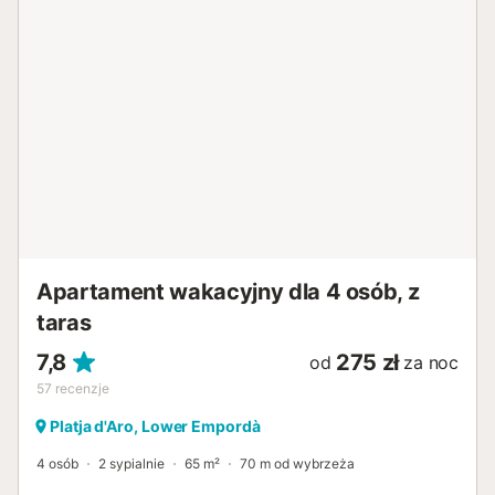
odległości 100 m, dworzec autobusowy 750 m, a duże
sklepy, takie jak Carrefour, 800 m. Parking jest dostępny
w odległości 700 m, a także można znaleźć bezpłatny
parking uliczny. Zwierzęta nie są akceptowane. Budynek
posiada 2 windy. Prosimy o poszanowanie sąsiadów;
osoby z zewnątrz nie są dozwolone. Przechowalnia
rowerów jest dostępna na życzenie....
Apartament wakacyjny dla 4 osób, z
taras
7,8
275 zł
od
za noc
57
recenzje
Platja d'Aro, Lower Empordà
4 osób
2 sypialnie
65 m²
70 m od wybrzeża