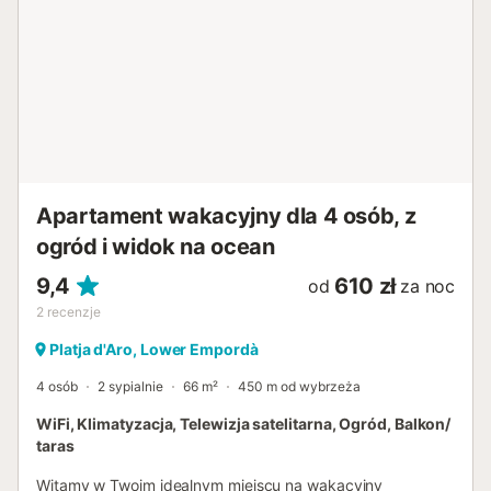
Apartament wakacyjny dla 4 osób, z
ogród i widok na ocean
9,4
610 zł
od
za noc
2
recenzje
Platja d'Aro, Lower Empordà
4 osób
2 sypialnie
66 m²
450 m od wybrzeża
WiFi, Klimatyzacja, Telewizja satelitarna, Ogród, Balkon/
taras
Witamy w Twoim idealnym miejscu na wakacyjny