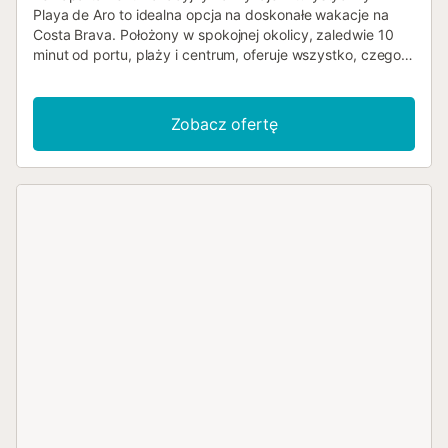
Playa de Aro to idealna opcja na doskonałe wakacje na
Costa Brava. Położony w spokojnej okolicy, zaledwie 10
minut od portu, plaży i centrum, oferuje wszystko, czego
potrzeba do relaksującego i niezapomnianego pobytu.
Posiada dwie sypialnie (jedna z podwójnym łóżkiem, a
druga z łóżkiem piętrowym dla trzech osób), w pełni
Zobacz ofertę
wyposażoną łazienkę, w pełni wyposażoną kuchnię oraz
salon z wyjściem na taras z panoramicznym widokiem. Na
tarasie można zrelaksować się, ciesząc się słońcem,
czytając książkę lub po prostu podziwiając piękno
krajobrazu. A jeśli masz ochotę na orzeźwiającą kąpiel,
plaża znajduje się zaledwie kilka minut spacerem od
obiektu, a basen społecznościowy znajduje się u podnóża
budynku. Apartament jest w pełni wyposażony we
wszystko, co potrzebne do komfortowego pobytu, w tym
klimatyzację, basen społecznościowy i parking, Wi-Fi,
telewizor, pralkę i suszarkę. Ponadto jego lokalizacja
pozwoli Ci korzystać ze wszystkich usług i atrakcji okolicy,
takich jak restauracje, sklepy i zajęcia turystyczne.
Zarezerwuj swój apartament w Playa de Aro już teraz i
zacznij odliczać dni do swoich idealnych wakacji na Costa
Brava! Podatek turystyczny nie jest wliczony w cenę