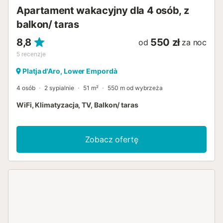
pla...
Apartament wakacyjny dla 4 osób, z
balkon/ taras
8,8
550 zł
od
za noc
5
recenzje
Platja d'Aro, Lower Empordà
4 osób
2 sypialnie
51 m²
550 m od wybrzeża
WiFi, Klimatyzacja, TV, Balkon/ taras
Zobacz ofertę