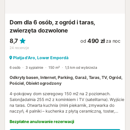
naturalnego piękna. Stwórz trwałe wspomnienia z bliskimi
w tym ukrytym klejnocie na Costa Brava, gdzie urok Platja
d'Aro i spokój Politur łączą się, tworząc idealne tło dla
Twoich wymarzonych wakacj...
Dom dla 6 osób, z ogród i taras,
zwierzęta dozwolone
8,7
490 zł
od
za noc
24
recenzje
Platja d'Aro, Lower Empordà
6 osób
3 sypialnie
150 m²
1,5 km od wybrzeża
Odkryty basen, Internet, Parking, Garaż, Taras, TV, Ogród,
Pościel, Obiekt ogrodzony
4-pokojowy dom szeregowy 150 m2 na 2 poziomach.
Salon/jadalnia 255 m2 z kominkiem i TV (satelitarna). Wyjście
na taras. Otwarta kuchnia (mini piekarnik, zmywarka do
naczyń, 4 palniki – kuchenka z płytą ceramiczną, toster,
czajnik elektryczny, kuchenka mikrofalowa, zamrażarka,
Bezpłatne anulowanie rezerwacji
ekspres do kawy). Wyjście na taras. Oddzielne WC. Niski
parter: 1 pokój z 1 łóżkiem podwójnym (2 x 90 cm, o długości