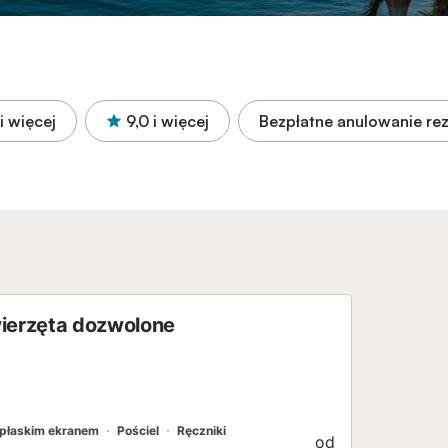
i więcej
9,0
i więcej
Bezpłatne anulowanie rez
zwierzęta dozwolone
 płaskim ekranem
Pościel
Ręczniki
od