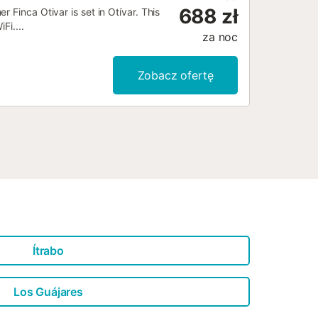
688 zł
 Finca Otivar is set in Otívar. This
Fi....
za noc
Zobacz ofertę
Ítrabo
Los Guájares