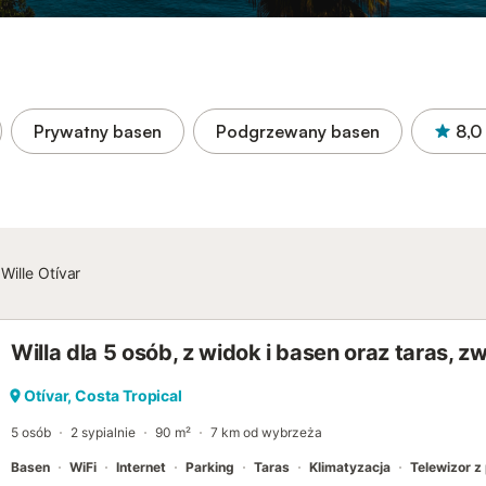
Prywatny basen
Podgrzewany basen
8,0
Wille Otívar
Willa dla 5 osób, z widok i basen oraz taras, 
Otívar, Costa Tropical
5 osób
2 sypialnie
90 m²
7 km od wybrzeża
Basen
WiFi
Internet
Parking
Taras
Klimatyzacja
Telewizor z