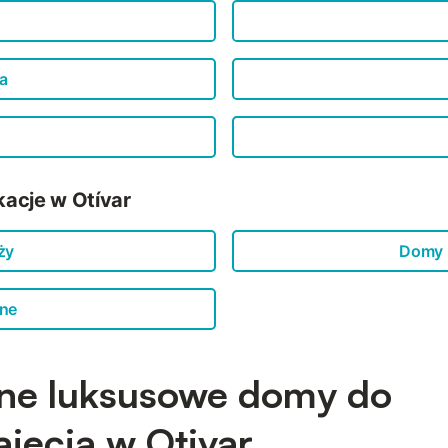
a
acje w Otívar
ży
Domy 
jne
ne luksusowe domy do
jęcia w Otivar