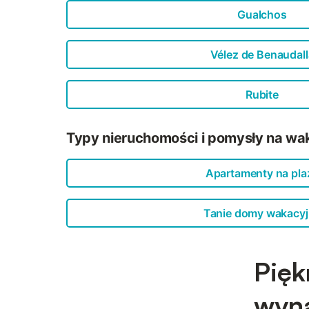
Gualchos
Vélez de Benaudall
Rubite
Typy nieruchomości i pomysły na wak
Apartamenty na pla
Tanie domy wakacy
Pięk
wyna