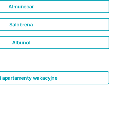
Almuñecar
Salobreña
Albuñol
i apartamenty wakacyjne