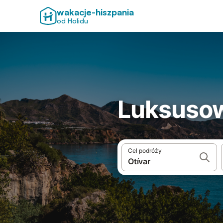
wakacje-hiszpania
od Holidu
Luksusow
Cel podróży