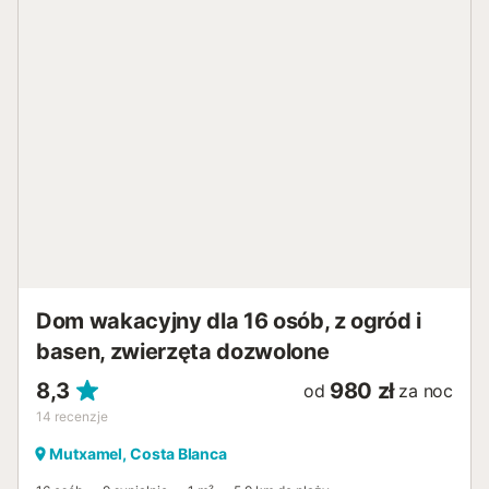
machine for communal use in the building, which is
particularly practical for longer stays. The kitchen is
equipped with a ceramic hob, a filter coffee machine, a
kettle and a dishwasher, making it easy to prepare meals.
A pleasant climate, supported by a ceiling fan, ensures
restful nights.The outdoor area of the flat leaves nothing to
be desired. Thanks to the fully fenced garden, you can let
your dog run free without worrying while you enjoy the
peaceful atmosphere. A highlight for families is the
playground, which is located in the garden and promises
unforgettable hours outdoors for younger guests.The
surroundings of Vall del Sol offer a range of attractive
leisure activities. Discover the charming Valencian
countryside on a walk or take advantage of the proxim...
Dom wakacyjny dla 16 osób, z ogród i
basen, zwierzęta dozwolone
8,3
980 zł
od
za noc
14
recenzje
Mutxamel, Costa Blanca