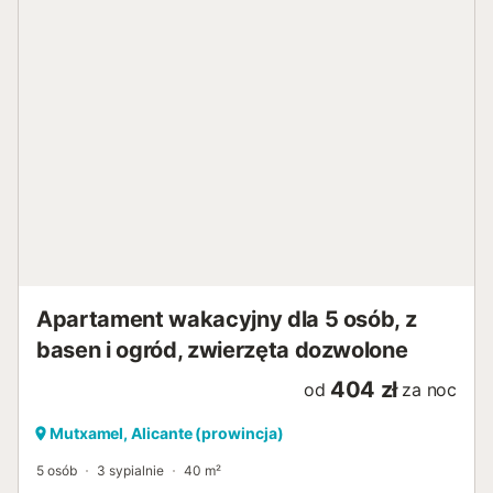
przygotowywanie posiłków. Wśród licznych udogodnień
znajdują się szybkie WiFi, klimatyzacja, pompa ciepła, dwa
telewizory oraz wydzielone miejsce do pracy, idealne dla
cyfrowych nomadów. Strefa zewnętrzna jest równie
imponująca, z ogrodem, tarasem, grillem, meblami
ogrodowymi i prywatnym basenem, idealnym do relaksu.
Strategicznie zlokalizowany dom znajduje się w pobliżu
supermarketów i lokalnych restauracji, zaledwie 300
metrów od nich. Plaża San Juan oddalona jest o 9 km, a
lotnisko w Alicante o 20 km od obiektu. Goście mogą
podziwiać spektakularne widoki na góry, basen i ogrody.
Specjalne udogodnienia obejmują prywatny parking dla 2
pojazdów, wyznaczone miejsce dla pa...
Apartament wakacyjny dla 5 osób, z
basen i ogród, zwierzęta dozwolone
404 zł
od
za noc
Mutxamel, Alicante (prowincja)
5 osób
3 sypialnie
40 m²