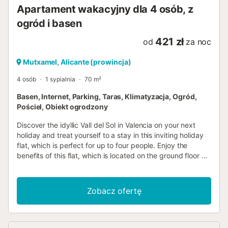
Apartament wakacyjny dla 4 osób, z
ogród i basen
421 zł
od
za noc
Mutxamel, Alicante (prowincja)
4 osób
1 sypialnia
70 m²
Basen, Internet, Parking, Taras, Klimatyzacja, Ogród,
Pościel, Obiekt ogrodzony
Discover the idyllic Vall del Sol in Valencia on your next
holiday and treat yourself to a stay in this inviting holiday
flat, which is perfect for up to four people. Enjoy the
benefits of this flat, which is located on the ground floor of
a charming building, and take advantage of the
opportunity to bring your medium-sized four-legged friend
with you. The property promises an unforgettable stay
Zobacz ofertę
where comfort and relaxation are paramount.Inside the
holiday flat you will find everything you need for a pleasant
stay. The technical equipment includes a Smart TV, which
guarantees cosy film evenings, as well as a washing