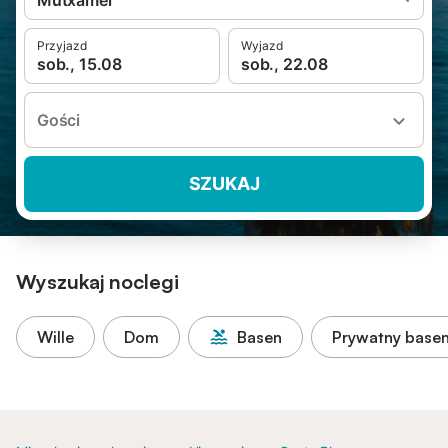
Mutxamel
Przyjazd
Wyjazd
sob., 15.08
sob., 22.08
Gości
SZUKAJ
Wyszukaj noclegi
Wille
Dom
Basen
Prywatny base