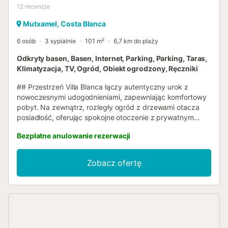
12
recenzje
Mutxamel, Costa Blanca
6 osób
3 sypialnie
101 m²
6,7 km do plaży
Odkryty basen, Basen, Internet, Parking, Parking, Taras,
Klimatyzacja, TV, Ogród, Obiekt ogrodzony, Ręczniki
## Przestrzeń Villa Blanca łączy autentyczny urok z
nowoczesnymi udogodnieniami, zapewniając komfortowy
pobyt. Na zewnątrz, rozległy ogród z drzewami otacza
posiadłość, oferując spokojne otoczenie z prywatnym
basenem oraz letnią kuchnią wyposażoną w zadaszoną
Bezpłatne anulowanie rezerwacji
jadalnię i grill. Jasne, przestronne wnętrze obejmuje duży
salon z kilkoma strefami wypoczynkowymi, idealny do
spędzania czasu z rodziną i przyjaciółmi. Willa jest
Zobacz ofertę
wyposażona w klimatyzację i Wi-Fi. Kuchnia jest
funkcjonalna i wyposażona w zmywarkę, piekarnik i
kuchenkę mikrofalową, co ułatwia przygotowywanie
posiłków, zachowując jednocześnie tradycyjny styl. Na
piętrze willa oferuje jedną sypialnię z łóżkiem
dwuosobowym, jedną sypialnię z dwoma łóżkami