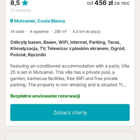
8,5
456 zł
od
za noc
13
recenzje
Mutxamel, Costa Blanca
14 osób
4 sypialnie
280 m²
4,3 km do plaży
Odkryty basen, Basen, WiFi, Internet, Parking, Taras,
Klimatyzacja, TV, Telewizor z płaskim ekranem, Ogród,
Pościel, Ręczniki
Featuring air-conditioned accommodation with a patio, Villa
25 is set in Mutxamel. This villa has a private pool, a
garden, barbecue facilities, free WiFi and free private
parking. The property is non-smoking and is situated 11
km from Alicante Golf....
Bezpłatne anulowanie rezerwacji
Zobacz ofertę