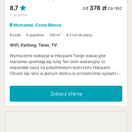
teren osiedla otrzy...
8,7
378 zł
od
za noc
3
recenzje
Mutxamel, Costa Blanca
8 osób
4 sypialnie
149 m²
4,3 km do plaży
WiFi, Parking, Taras, TV
Wymarzone wakacje w Hiszpanii Twoje wakacyjne
marzenia spełniają się tutaj Ten dom wakacyjny to
wspaniała oaza na południowym wybrzeżu Hiszpanii.
Obudź się rano w jasnym słońcu w przestronnej sypialni i
ciesz się na wspaniały dzień. Wystarczy otworzyć drzwi
na patio, aby uzyskać wyjątkowy widok na fantastyczną
przyrodę i góry w oddali oraz duży ogród. Fantastyczny
Zobacz ofertę
widok można podziwiać z leżaków na zadaszonym
tarasie. Tutaj, w wiosce, blisko morza, można zarówno
cieszyć się życiem w przytulnej atmosferze na plaży, jak i
poznać wiele wspaniałych miejsc. Jest tu wiele opcji, bez
względu na to, co chcesz robić. Dom ma wiele do
zaoferowania, a wszystkie pokoje są duże i jasne. W