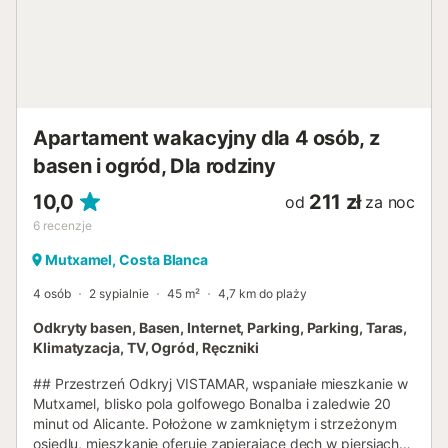
Apartament wakacyjny dla 4 osób, z
basen i ogród, Dla rodziny
10,0
211 zł
od
za noc
6
recenzje
Mutxamel, Costa Blanca
4 osób
2 sypialnie
45 m²
4,7 km do plaży
Odkryty basen, Basen, Internet, Parking, Parking, Taras,
Klimatyzacja, TV, Ogród, Ręczniki
## Przestrzeń Odkryj VISTAMAR, wspaniałe mieszkanie w
Mutxamel, blisko pola golfowego Bonalba i zaledwie 20
minut od Alicante. Położone w zamkniętym i strzeżonym
osiedlu, mieszkanie oferuje zapierające dech w piersiach