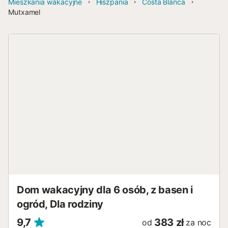
Mieszkania wakacyjne
Hiszpania
Costa Blanca
Mutxamel
Dom wakacyjny dla 6 osób, z basen i
ogród, Dla rodziny
9,7
383 zł
od
za noc