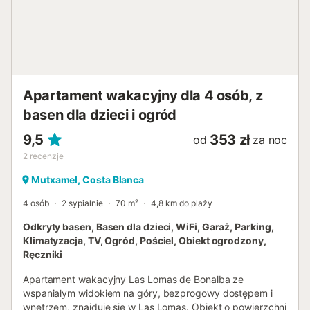
spend cosy hours in the open air and offers enough space
for all guests. The four-legged family members are well
catered for - the mobile home is fully fenced and offers a
safe area for your medium-sized dog.The surroundings of
Vall del Sol in Valencia are known for their charming
landscape and wide range of leisure act...
Apartament wakacyjny dla 4 osób, z
basen dla dzieci i ogród
9,5
353 zł
od
za noc
2
recenzje
Mutxamel, Costa Blanca
4 osób
2 sypialnie
70 m²
4,8 km do plaży
Odkryty basen, Basen dla dzieci, WiFi, Garaż, Parking,
Klimatyzacja, TV, Ogród, Pościel, Obiekt ogrodzony,
Ręczniki
Apartament wakacyjny Las Lomas de Bonalba ze
wspaniałym widokiem na góry, bezprogowy dostępem i
wnętrzem, znajduje się w Las Lomas. Obiekt o powierzchni