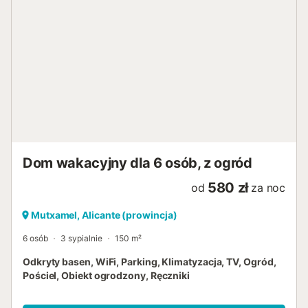
pobliżu znajduje się zarówno miasto, jak i dobre sklepy, a
w pobliżu można łowić ryby. Pozwól się rozpieszczać
pysznym jedzeniem i wspaniałymi wrażeniami na
wymarzone wakacje. W tym domu można odkrywać
Hiszpanię w przytulnym otoczeniu. Możesz pływać w
morzu, wylegiwać się w słońcu na plaży lub po prostu
odkrywać piękne naturalne otoczenie. Jeśli pogoda jest
zła, można również spędzić wspaniały dzień w domu jako
rodzina, oglądając telewizję lub grając w gry. W dużym
salonie można poczuć się naprawdę przytulnie. Ten dom
oferuje niezliczone możliwości spędzania wakacji....
Dom wakacyjny dla 6 osób, z ogród
580 zł
od
za noc
Mutxamel, Alicante (prowincja)
6 osób
3 sypialnie
150 m²
Odkryty basen, WiFi, Parking, Klimatyzacja, TV, Ogród,
Pościel, Obiekt ogrodzony, Ręczniki