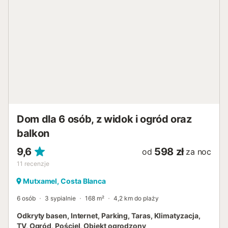
Dom dla 6 osób, z widok i ogród oraz
balkon
9,6
598 zł
od
za noc
11
recenzje
Mutxamel, Costa Blanca
6 osób
3 sypialnie
168 m²
4,2 km do plaży
Odkryty basen, Internet, Parking, Taras, Klimatyzacja,
TV, Ogród, Pościel, Obiekt ogrodzony