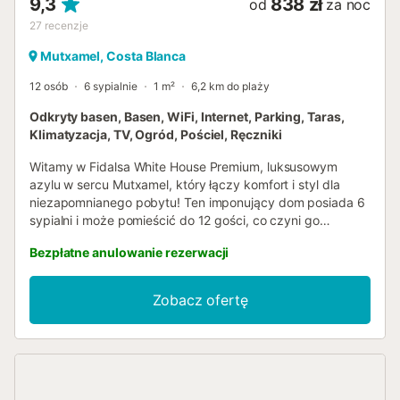
9,3
838 zł
od
za noc
27
recenzje
Mutxamel, Costa Blanca
12 osób
6 sypialnie
1 m²
6,2 km do plaży
Odkryty basen, Basen, WiFi, Internet, Parking, Taras,
Klimatyzacja, TV, Ogród, Pościel, Ręczniki
Witamy w Fidalsa White House Premium, luksusowym
azylu w sercu Mutxamel, który łączy komfort i styl dla
niezapomnianego pobytu! Ten imponujący dom posiada 6
sypialni i może pomieścić do 12 gości, co czyni go
idealnym dla rodzin lub grup przyjaciół szukających
Bezpłatne anulowanie rezerwacji
przestronnego i przytulnego miejsca. Oferuje 9 łóżek, w
tym 4 łóżka dwuosobowe, 4 łóżka jednoosobowe oraz
rozkładaną sofę, zapewniając wszystkim spokojny sen.
Zobacz ofertę
Obiekt dysponuje 4 w pełni wyposażonymi łazienkami, w
tym opcjami z prysznicami i wannami, a także dodatkową
toaletą dla gości. Otwarta kuchnia jest w pełni
wyposażona w nowoczesne urządzenia, takie jak
zmywarka, piekarnik, kuchenka mikrofalowa, ekspres do
kawy i sokowirówka, co ułatwia i uprzyjemnia