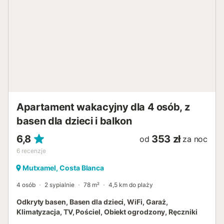
Apartament wakacyjny dla 4 osób, z
basen dla dzieci i balkon
6,8
353 zł
od
za noc
6
recenzje
Mutxamel, Costa Blanca
4 osób
2 sypialnie
78 m²
4,5 km do plaży
Odkryty basen, Basen dla dzieci, WiFi, Garaż,
Klimatyzacja, TV, Pościel, Obiekt ogrodzony, Ręczniki