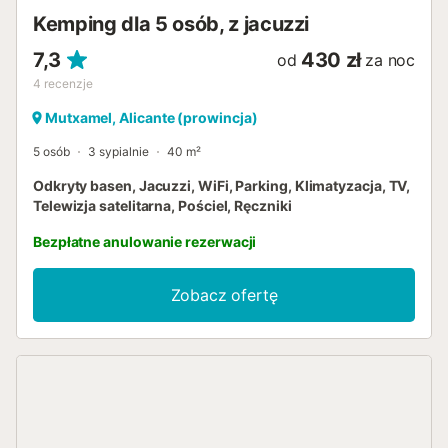
Kemping dla 5 osób, z jacuzzi
7,3
430 zł
od
za noc
4
recenzje
Mutxamel, Alicante (prowincja)
5 osób
3 sypialnie
40 m²
Odkryty basen, Jacuzzi, WiFi, Parking, Klimatyzacja, TV,
Telewizja satelitarna, Pościel, Ręczniki
Bezpłatne anulowanie rezerwacji
Zobacz ofertę