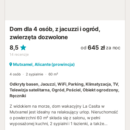
439801-A5...
Dom dla 4 osób, z jacuzzi i ogród,
zwierzęta dozwolone
8,5
645 zł
od
za noc
14
recenzje
Mutxamel, Alicante (prowincja)
4 osób
2 sypialnie
60 m²
Odkryty basen, Jacuzzi, WiFi, Parking, Klimatyzacja, TV,
Telewizja satelitarna, Ogród, Pościel, Obiekt ogrodzony,
Ręczniki
Z widokiem na morze, dom wakacyjny La Casita w
Mutxamel jest idealny na relaksujący urlop. Nieruchomość
o powierzchni 60 m² składa się z salonu, w pełni
wyposażonej kuchni, 2 sypialni i 1 łazienki, a także
dodatkowej toalety, dzięki czemu może pomieścić 4