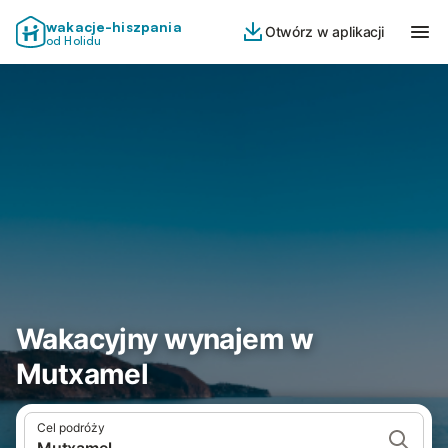
wakacje-hiszpania
Otwórz w aplikacji
od Holidu
Wakacyjny wynajem w
Mutxamel
Cel podróży