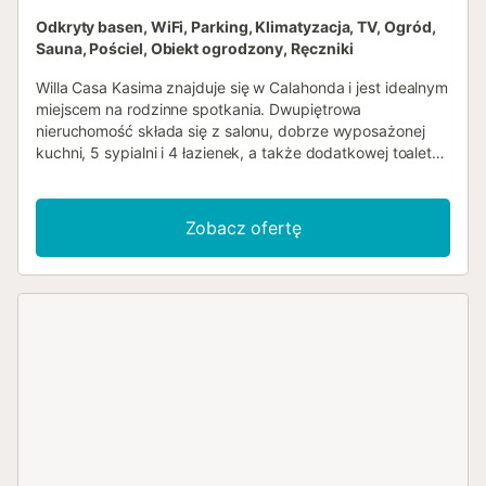
Odkryty basen, WiFi, Parking, Klimatyzacja, TV, Ogród,
Sauna, Pościel, Obiekt ogrodzony, Ręczniki
Willa Casa Kasima znajduje się w Calahonda i jest idealnym
miejscem na rodzinne spotkania. Dwupiętrowa
nieruchomość składa się z salonu, dobrze wyposażonej
kuchni, 5 sypialni i 4 łazienek, a także dodatkowej toalety i
może pomieścić 15 osób. Dodatkowe udogodnienia
obejmują Wi-Fi, telewizor, klimatyzację, pralkę oraz
suszarkę. Dostępne są również 2 łóżeczka dziecięce i 2
Zobacz ofertę
krzesełka do karmienia. Do dyspozycji Gości jest prywatny
teren zewnętrzny z basenem (czynnym przez cały rok),
ogrodem, otwartym tarasem, balkonem oraz grillem na
tarasie na piętrze. Na terenie posesji dostępne są 2
miejsca parkingowe. Zwierzęta nie są akceptowane.
Ręczniki plażowe/basenowe są zapewnione. Palenie
wewnątrz willi jest zabronione....