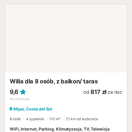
Willa dla 8 osób, z balkon/ taras
9,6
817 zł
od
za noc
42
recenzje
Mijas, Costa del Sol
8 osób
4 sypialnie
110 m²
7,1 km od wybrzeża
WiFi, Internet, Parking, Klimatyzacja, TV, Telewizja