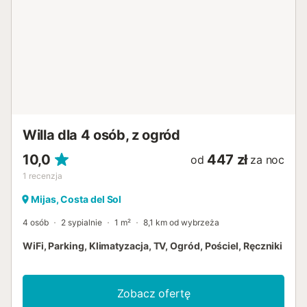
Willa dla 4 osób, z ogród
10,0
447 zł
od
za noc
1
recenzja
Mijas, Costa del Sol
4 osób
2 sypialnie
1 m²
8,1 km od wybrzeża
WiFi, Parking, Klimatyzacja, TV, Ogród, Pościel, Ręczniki
Zobacz ofertę