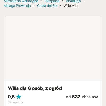
Mieszkania wakacyjne
Hiszpania
Andaluzja
Malaga Prowincja
Costa del Sol
Wille Mijas
Willa dla 6 osób, z ogród
9,5
632 zł
od
za noc
19
recenzje