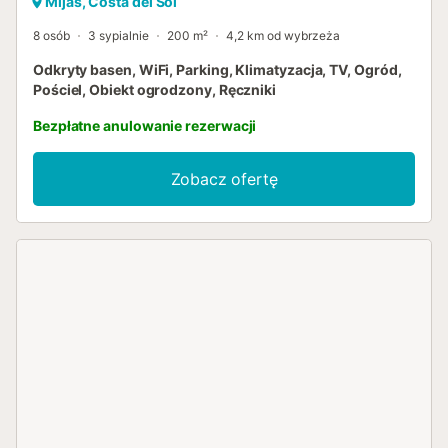
Mijas, Costa del Sol
8 osób
3 sypialnie
200 m²
4,2 km od wybrzeża
Odkryty basen, WiFi, Parking, Klimatyzacja, TV, Ogród,
Pościel, Obiekt ogrodzony, Ręczniki
Bezpłatne anulowanie rezerwacji
Zobacz ofertę