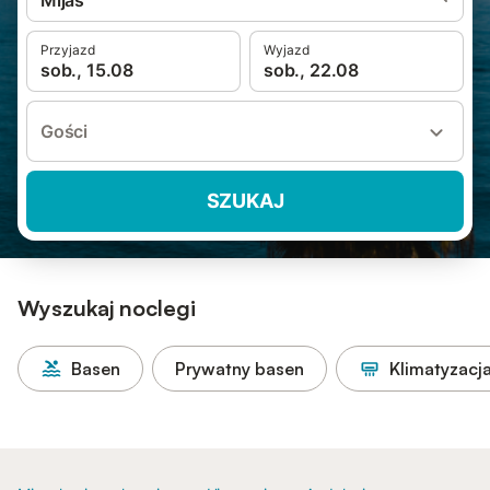
Mijas
Przyjazd
Wyjazd
sob., 15.08
sob., 22.08
Gości
SZUKAJ
Wyszukaj noclegi
Basen
Prywatny basen
Klimatyzacj