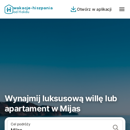
wakacje-hiszpania
Otwórz w aplikacji
od Holidu
Wynajmij luksusową willę lub
apartament w Mijas
Cel podróży