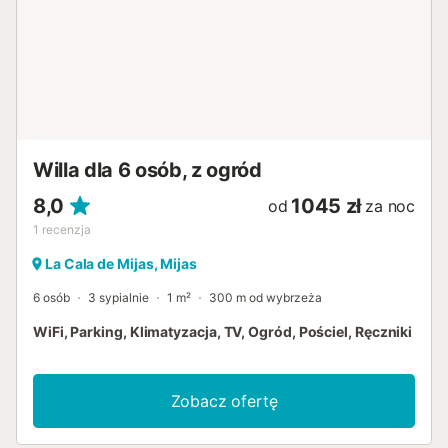
Willa dla 6 osób, z ogród
8,0
1045 zł
od
za noc
1
recenzja
La Cala de Mijas, Mijas
6 osób
3 sypialnie
1 m²
300 m od wybrzeża
WiFi, Parking, Klimatyzacja, TV, Ogród, Pościel, Ręczniki
Zobacz ofertę