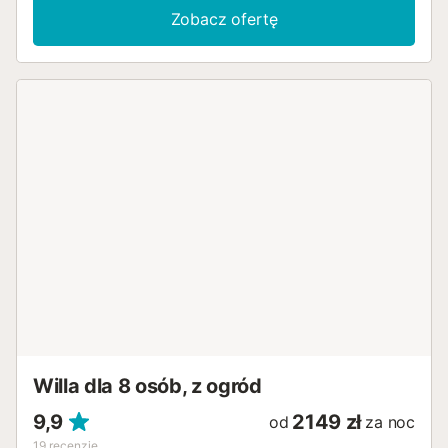
Zobacz ofertę
Willa dla 8 osób, z ogród
9,9
2149 zł
od
za noc
19
recenzje