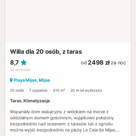
Willa dla 20 osób, z taras
8,7
2498 zł
od
za noc
56
recenzje
Playa Mijas, Mijas
20 osób
7 sypialnie
310 m²
20 m od wybrzeża
Taras, Klimatyzacja
Wspaniały dom wakacyjny z widokiem na morze z
oddzielnym domem gościnnym, wyjątkowo położony
bezpośrednio nad oceanem: z tarasów lub z ogrodu
można wyjść bezpośrednio na plażę La Cala de Mijas.
Dom gościnny jest oddzielony od głównego domu tylko