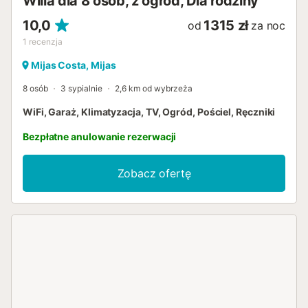
Willa dla 8 osób, z ogród, Dla rodziny
10,0
1315 zł
od
za noc
1
recenzja
Mijas Costa, Mijas
8 osób
3 sypialnie
2,6 km od wybrzeża
WiFi, Garaż, Klimatyzacja, TV, Ogród, Pościel, Ręczniki
Bezpłatne anulowanie rezerwacji
Zobacz ofertę