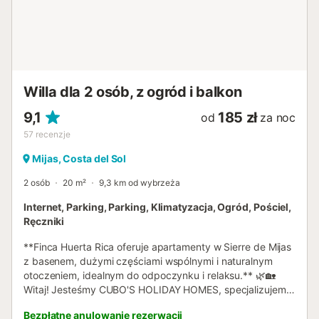
Willa dla 2 osób, z ogród i balkon
9,1
185 zł
od
za noc
57
recenzje
Mijas, Costa del Sol
2 osób
20 m²
9,3 km od wybrzeża
Internet, Parking, Parking, Klimatyzacja, Ogród, Pościel,
Ręczniki
**Finca Huerta Rica oferuje apartamenty w Sierre de Mijas
z basenem, dużymi częściami wspólnymi i naturalnym
otoczeniem, idealnym do odpoczynku i relaksu.** 🌿🏡
Witaj! Jesteśmy CUBO'S HOLIDAY HOMES, specjalizujemy
się w wynajmie wakacyjnym od 2005 roku. Zaledwie 15
Bezpłatne anulowanie rezerwacji
minut od centrum Alhaurín el Grande, **Finca Huerta