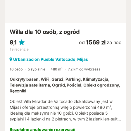
Willa dla 10 osób, z ogród
9,1
1569 zł
od
za noc
19
recenzje
Urbanización Pueblo Valtocado, Mijas
10 osób
5 sypialnie
480 m²
7,2 km od wybrzeża
Odkryty basen, WiFi, Garaż, Parking, Klimatyzacja,
Telewizja satelitarna, Ogród, Pościel, Obiekt ogrodzony,
Ręczniki
Obiekt Villa Mirador de Valtocado zlokalizowany jest w
Mijas i oferuje przestronną willę o powierzchni 480 m²,
idealną dla maksymalnie 10 gości. Obiekt posiada 5
sypialni i 4 łazienki na 2 piętrach, w tym 2 łazienki en-suite,
2 wspólne łazienki oraz 1 łazienkę w strefie basenowej. W
Bezpłatne anulowanie rezerwacji
w pełni wyposażonej kuchni znajduje się zmywarka, a