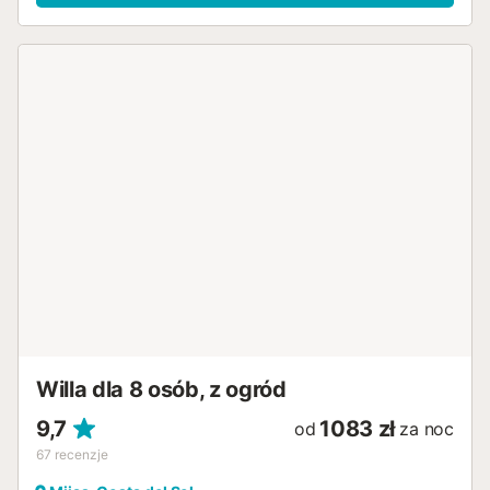
Willa dla 8 osób, z ogród
9,7
1083 zł
od
za noc
67
recenzje