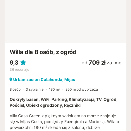
Willa dla 8 osób, z ogród
9,3
709 zł
od
za noc
36
recenzje
Urbanizacion Calahonda, Mijas
8 osób
3 sypialnie
180 m²
850 m od wybrzeża
Odkryty basen, WiFi, Parking, Klimatyzacja, TV, Ogród,
Pościel, Obiekt ogrodzony, Ręczniki
Villa Casa Green z pięknym widokiem na morze znajduje
się w Mijas Costa, pomiędzy Fuengirolą a Marbellą. Willa o
powierzchni 180 m² składa się z salonu, dobrze