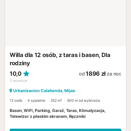
Willa dla 12 osób, z taras i basen, Dla
rodziny
10,0
1896 zł
od
za noc
3
recenzje
Urbanizacion Calahonda, Mijas
12 osób
4 sypialnie
252 m²
600 m od wybrzeża
Basen, WiFi, Parking, Garaż, Taras, Klimatyzacja,
Telewizor z płaskim ekranem, Ręczniki