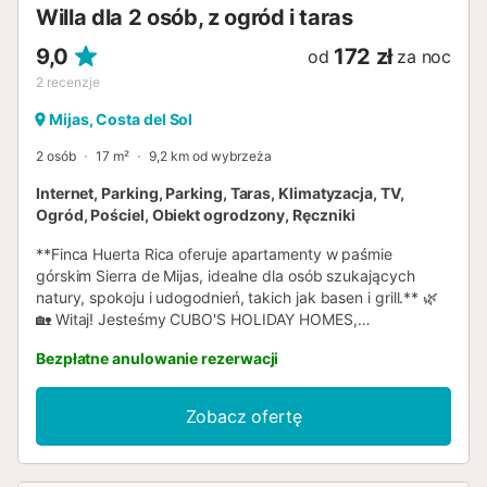
Willa dla 2 osób, z ogród i taras
jest dobrze rozwinięty, zalecamy wynajęcie samo...
9,0
172 zł
od
za noc
2
recenzje
Mijas, Costa del Sol
2 osób
17 m²
9,2 km od wybrzeża
Internet, Parking, Parking, Taras, Klimatyzacja, TV,
Ogród, Pościel, Obiekt ogrodzony, Ręczniki
**Finca Huerta Rica oferuje apartamenty w paśmie
górskim Sierra de Mijas, idealne dla osób szukających
natury, spokoju i udogodnień, takich jak basen i grill.** 🌿
🏡 Witaj! Jesteśmy CUBO'S HOLIDAY HOMES,
specjalizujemy się w wynajmie wakacyjnym od 2005 roku.
Bezpłatne anulowanie rezerwacji
Odkryj Finca Huerta Rica, kompleks 5 apartamentów i
studiów położonych zaledwie 15 minut od Alhaurín el
Grande, w samym sercu Sierra de Mijas. Otoczony ponad
Zobacz ofertę
6000 m² terenu zielonego, ten obiekt jest idealny dla osób
pragnących odpocząć w otoczeniu spokoju i ciszy 🌳.
Dojazd jest łatwy, z utwardzonymi drogami i obszernym