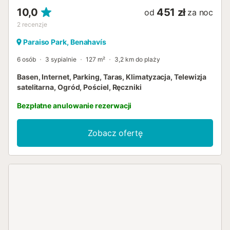
10,0
451 zł
od
za noc
2
recenzje
Paraiso Park, Benahavís
6 osób
3 sypialnie
127 m²
3,2 km do plaży
Basen, Internet, Parking, Taras, Klimatyzacja, Telewizja
satelitarna, Ogród, Pościel, Ręczniki
Bezpłatne anulowanie rezerwacji
Zobacz ofertę