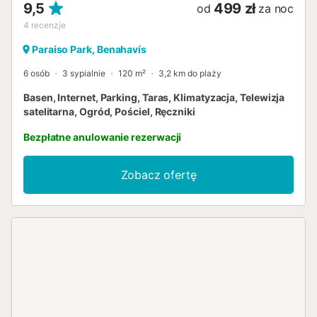
9,5
499 zł
od
za noc
4
recenzje
Paraiso Park, Benahavís
6 osób
3 sypialnie
120 m²
3,2 km do plaży
Basen, Internet, Parking, Taras, Klimatyzacja, Telewizja
satelitarna, Ogród, Pościel, Ręczniki
Bezpłatne anulowanie rezerwacji
Zobacz ofertę