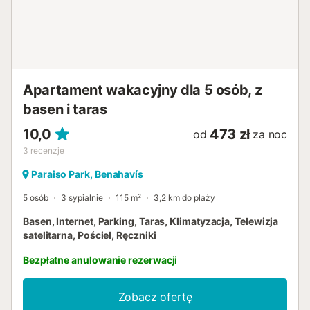
Apartament wakacyjny dla 5 osób, z
basen i taras
10,0
473 zł
od
za noc
3
recenzje
Paraiso Park, Benahavís
5 osób
3 sypialnie
115 m²
3,2 km do plaży
Basen, Internet, Parking, Taras, Klimatyzacja, Telewizja
satelitarna, Pościel, Ręczniki
Bezpłatne anulowanie rezerwacji
Zobacz ofertę