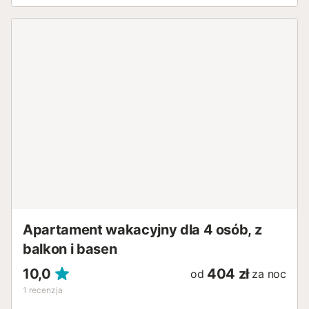
Apartament wakacyjny dla 4 osób, z
balkon i basen
10,0
404 zł
od
za noc
1
recenzja