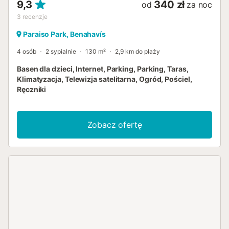
9,3
340 zł
od
za noc
3
recenzje
Paraiso Park, Benahavís
4 osób
2 sypialnie
130 m²
2,9 km do plaży
Basen dla dzieci, Internet, Parking, Parking, Taras,
Klimatyzacja, Telewizja satelitarna, Ogród, Pościel,
Ręczniki
Zobacz ofertę