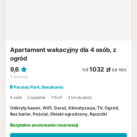
Apartament wakacyjny dla 4 osób, z
ogród
9,6
1032 zł
od
za noc
5
recenzje
Paraiso Park, Benahavís
4 osób
2 sypialnie
115 m²
3 km do plaży
Odkryty basen, WiFi, Garaż, Klimatyzacja, TV, Ogród,
Bez barier, Pościel, Obiekt ogrodzony, Ręczniki
Bezpłatne anulowanie rezerwacji