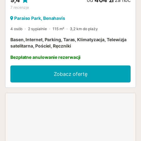
9,4
404 zł
od
za noc
7
recenzje
Paraiso Park, Benahavís
4 osób
2 sypialnie
115 m²
3,2 km do plaży
Basen, Internet, Parking, Taras, Klimatyzacja, Telewizja
satelitarna, Pościel, Ręczniki
Bezpłatne anulowanie rezerwacji
Zobacz ofertę