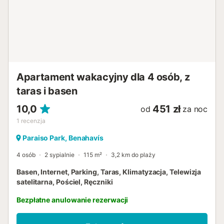
Apartament wakacyjny dla 4 osób, z
taras i basen
10,0
451 zł
od
za noc
1
recenzja
Paraiso Park, Benahavís
4 osób
2 sypialnie
115 m²
3,2 km do plaży
Basen, Internet, Parking, Taras, Klimatyzacja, Telewizja
satelitarna, Pościel, Ręczniki
Bezpłatne anulowanie rezerwacji