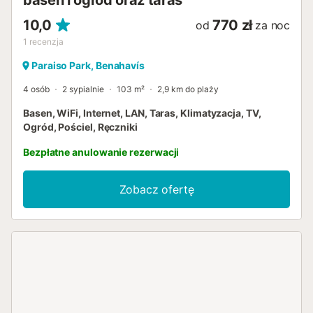
basen i ogród oraz taras
10,0
770 zł
od
za noc
1
recenzja
Paraiso Park, Benahavís
4 osób
2 sypialnie
103 m²
2,9 km do plaży
Basen, WiFi, Internet, LAN, Taras, Klimatyzacja, TV,
Ogród, Pościel, Ręczniki
Bezpłatne anulowanie rezerwacji
Zobacz ofertę