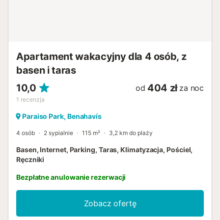
Apartament wakacyjny dla 4 osób, z
basen i taras
10,0
404 zł
od
za noc
1
recenzja
Paraiso Park, Benahavís
4 osób
2 sypialnie
115 m²
3,2 km do plaży
Basen, Internet, Parking, Taras, Klimatyzacja, Pościel,
Ręczniki
Bezpłatne anulowanie rezerwacji
Zobacz ofertę