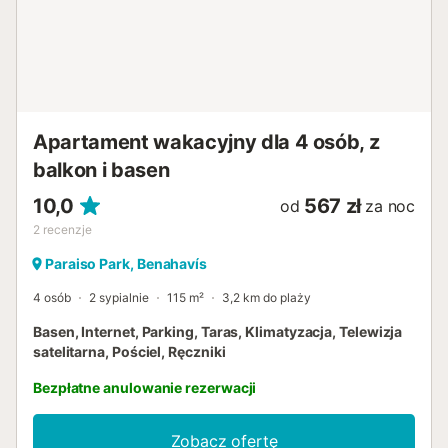
Apartament wakacyjny dla 4 osób, z
balkon i basen
10,0
567 zł
od
za noc
2
recenzje
Paraiso Park, Benahavís
4 osób
2 sypialnie
115 m²
3,2 km do plaży
Basen, Internet, Parking, Taras, Klimatyzacja, Telewizja
satelitarna, Pościel, Ręczniki
Bezpłatne anulowanie rezerwacji
Zobacz ofertę