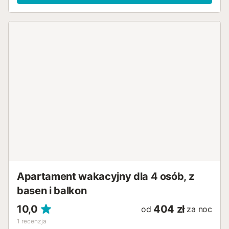
Apartament wakacyjny dla 4 osób, z
basen i balkon
10,0
404 zł
od
za noc
1
recenzja