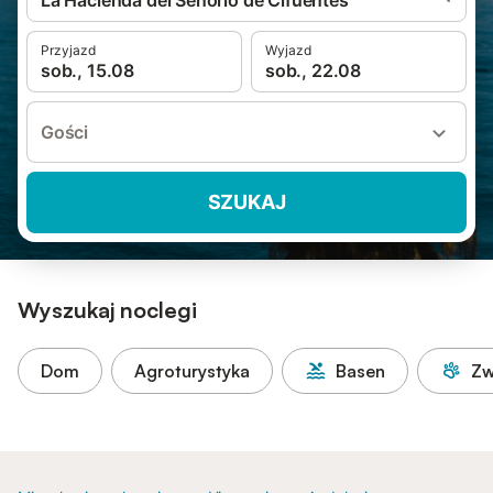
La Hacienda del Senorio de Cifuentes
Przyjazd
Wyjazd
sob., 15.08
sob., 22.08
Gości
SZUKAJ
Wyszukaj noclegi
Dom
Agroturystyka
Basen
Zw