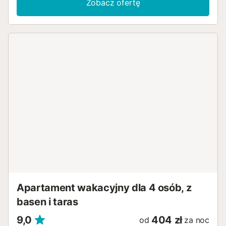
Zobacz ofertę
Apartament wakacyjny dla 4 osób, z
basen i taras
9,0
404 zł
od
za noc