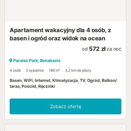
Apartament wakacyjny dla 4 osób, z
basen i ogród oraz widok na ocean
572 zł
od
za noc
Paraiso Park, Benahavís
4 osób
2 sypialnie
186 m²
3,2 km do plaży
Basen, WiFi, Internet, Klimatyzacja, TV, Ogród, Balkon/
taras, Pościel, Ręczniki
Zobacz ofertę