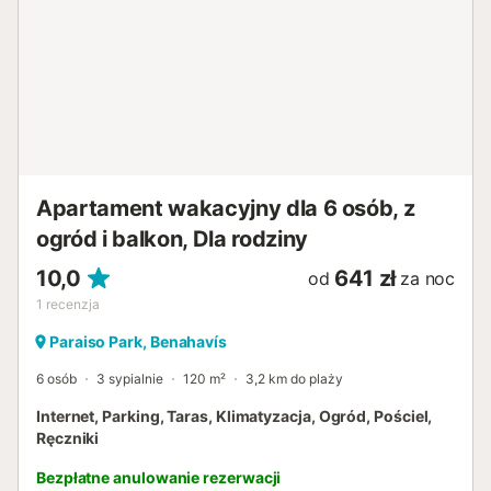
Apartament wakacyjny dla 6 osób, z
ogród i balkon, Dla rodziny
10,0
641 zł
od
za noc
1
recenzja
Paraiso Park, Benahavís
6 osób
3 sypialnie
120 m²
3,2 km do plaży
Internet, Parking, Taras, Klimatyzacja, Ogród, Pościel,
Ręczniki
Bezpłatne anulowanie rezerwacji