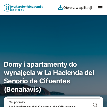
wakacje-hiszpania
Otwórz w aplikacji
od Holidu
Domy i apartamenty do
wynajęcia w La Hacienda del
Senorio de Cifuentes
(Benahavís)
Cel podróży