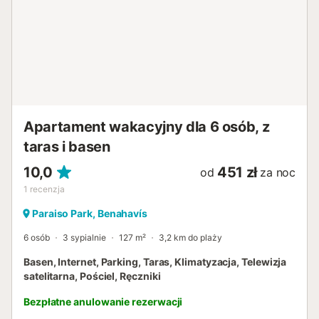
Apartament wakacyjny dla 6 osób, z
taras i basen
10,0
451 zł
od
za noc
1
recenzja
Paraiso Park, Benahavís
6 osób
3 sypialnie
127 m²
3,2 km do plaży
Basen, Internet, Parking, Taras, Klimatyzacja, Telewizja
satelitarna, Pościel, Ręczniki
Bezpłatne anulowanie rezerwacji