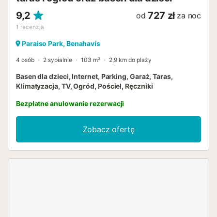
9,2
727 zł
od
za noc
1
recenzja
Paraiso Park, Benahavís
4 osób
2 sypialnie
103 m²
2,9 km do plaży
Basen dla dzieci, Internet, Parking, Garaż, Taras,
Klimatyzacja, TV, Ogród, Pościel, Ręczniki
Bezpłatne anulowanie rezerwacji
Zobacz ofertę