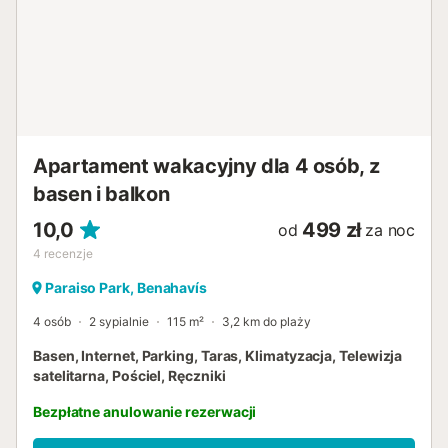
Apartament wakacyjny dla 4 osób, z
basen i balkon
10,0
499 zł
od
za noc
4
recenzje
Paraiso Park, Benahavís
4 osób
2 sypialnie
115 m²
3,2 km do plaży
Basen, Internet, Parking, Taras, Klimatyzacja, Telewizja
satelitarna, Pościel, Ręczniki
Bezpłatne anulowanie rezerwacji