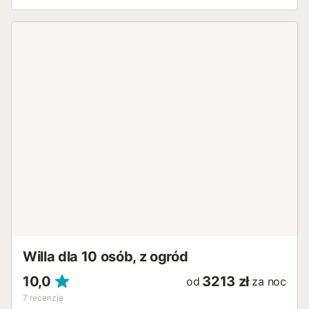
kuchnią. Dwie sypialnie, każda z własną łazienką i
klimatyzacją, zapewniają gościom komfort i prywatność.
Na zewnątrz znajdują się dwa zachęcające tarasy:
zadaszony taras idealny do relaksu w cieniu i otwarty
taras z widokiem na lśniące morze, wraz z czterema
leżakami do rozkoszowania się śródziemnomorskim
słońcem. Nowoczesne udogodnienia, takie jak Wi-Fi, smart
TV, pralka, suszarka bębnowa i sejf, zapewniają domowy
komfort. Prywatny parking zewnętrzny zapewnia
dodatkową wygodę. Z cotygodniową usługą sprzątania,
ten uroczy dom oferuje spokojny wypoczynek na
wybrzeżu, otoczony pięknem Ibizy....
Willa dla 10 osób, z ogród
10,0
3213 zł
od
za noc
7
recenzje