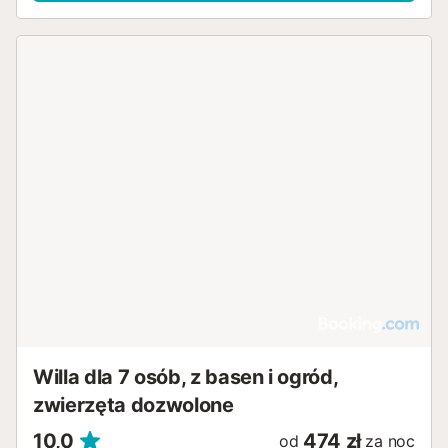
tak, by połączyć komfort i styl: 3 jasne i przytulne
sypialnie: 2 sypialnie z podwójnymi łóżkami i łazienkami
en-suite, zapewniające maksymalną prywatność i komfort.
1 sypialnia z dwoma pojedynczymi łóżkami, idealna dla
dzieci lub przyjaciół. Dodatkowa w pełni wyposażona
łazienka, starannie zaprojektowana dla dodatkowej
wygody. Nowoczesna i w pełni wyposażona kuchnia,
idealna do przygotowania wszystkiego, od szybkich
przekąsek po wykwintne posiłki. Przestronny i
zachęcający salon z telewizorem Smart TV o przekątnej
46 cali, idealny do relaksu z rodziną lub przyjaciółmi.
Niezależne Apartamenty Apartament 1: Podwójne łóżko i
prywatna łazienka z prysznicem. Apartament 2: Dwa
pojedyncze łóżka i prywatna łazienka z prysznicem. Oba
apartamenty wyposażone są w prywatną kuchnię,
lodówkę i mikrofalówkę, oferując gościom całkowitą
niezależność. Udogodnienia i Komfort Willa oferuje
wszystko, czego potrzebujesz do doskonałego pobytu:
Klimatyzacja we wszyst...
Willa dla 7 osób, z basen i ogród,
zwierzęta dozwolone
10,0
474 zł
od
za noc