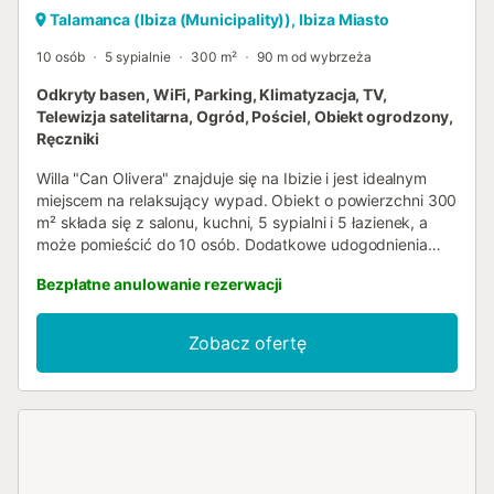
Talamanca (Ibiza (Municipality)), Ibiza Miasto
10 osób
5 sypialnie
300 m²
90 m od wybrzeża
Odkryty basen, WiFi, Parking, Klimatyzacja, TV,
Telewizja satelitarna, Ogród, Pościel, Obiekt ogrodzony,
Ręczniki
Willa "Can Olivera" znajduje się na Ibizie i jest idealnym
miejscem na relaksujący wypad. Obiekt o powierzchni 300
m² składa się z salonu, kuchni, 5 sypialni i 5 łazienek, a
może pomieścić do 10 osób. Dodatkowe udogodnienia
obejmują Wi-Fi (idealne do wideokonferencji), telewizor,
Bezpłatne anulowanie rezerwacji
klimatyzację, ogrzewanie, pralkę i suszarkę. Bezpłatnie
dostępne są również łóżeczko dziecięce i krzesełko do
karmienia. Do Państwa dyspozycji jest prywatny teren
Zobacz ofertę
zewnętrzny z basenem, zadaszonym tarasem, 2
balkonami i grillem. W pobliżu polecane są restauracje:
Hostal Talamanca, Nobu Ibiza, Lío, Trattoria del Mar i It
Eivissa. Obiekt położony jest również w pobliżu klubu
nocnego Pacha, plaży Talamanca i klubu Club Chinois. Na
terenie posesji znajdują się 2 miejsca parkingowe, a
dodatkowy bezpłatny parking jest dostępny na ulicy.