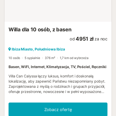
Willa dla 10 osób, z basen
4951 zł
od
za noc
Ibiza Miasto, Południowa Ibiza
10 osób
5 sypialnie
376 m²
1,7 km od wybrzeża
Basen, WiFi, Internet, Klimatyzacja, TV, Pościel, Ręczniki
Villa Can Calyssa łączy luksus, komfort i doskonałą
lokalizację, aby zapewnić Państwu niezapomniany pobyt.
Zaprojektowana z myślą o rodzinach i grupach przyjaciół,
oferuje przestronne, nowoczesne i w pełni wyposażone
pomieszczenia, pozwalające w pełni cieszyć się każdą
chwilą. Willa Obiekt podzielony jest na dwie główne strefy,
zapewniające prywatność i elastyczność dla wszystkich
Zobacz ofertę
gości: Główny Dom Odkryj serce tej willi, zaprojektowanej