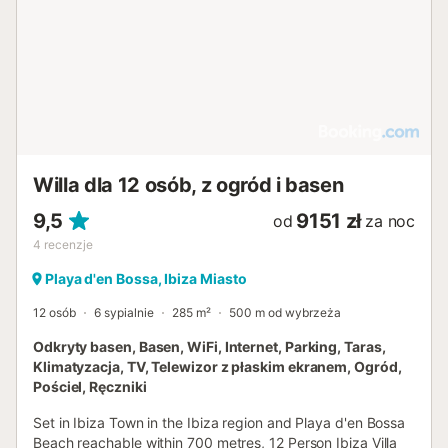
Willa dla 12 osób, z ogród i basen
9,5
9151 zł
od
za noc
4
recenzje
Playa d'en Bossa, Ibiza Miasto
12 osób
6 sypialnie
285 m²
500 m od wybrzeża
Odkryty basen, Basen, WiFi, Internet, Parking, Taras,
Klimatyzacja, TV, Telewizor z płaskim ekranem, Ogród,
Pościel, Ręczniki
Set in Ibiza Town in the Ibiza region and Playa d'en Bossa
Beach reachable within 700 metres, 12 Person Ibiza Villa