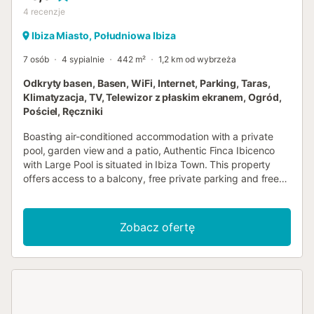
4
recenzje
Ibiza Miasto, Południowa Ibiza
7 osób
4 sypialnie
442 m²
1,2 km od wybrzeża
Odkryty basen, Basen, WiFi, Internet, Parking, Taras,
Klimatyzacja, TV, Telewizor z płaskim ekranem, Ogród,
Pościel, Ręczniki
Boasting air-conditioned accommodation with a private
pool, garden view and a patio, Authentic Finca Ibicenco
with Large Pool is situated in Ibiza Town. This property
offers access to a balcony, free private parking and free
WiFi....
Zobacz ofertę