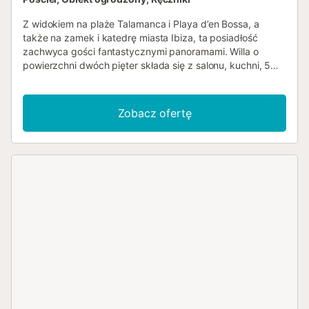
Z widokiem na plaże Talamanca i Playa d’en Bossa, a
także na zamek i katedrę miasta Ibiza, ta posiadłość
zachwyca gości fantastycznymi panoramami. Willa o
powierzchni dwóch pięter składa się z salonu, kuchni, 5
sypialni i 3 łazienek, komfortowo mieszcząc 10 osób.
Dostępny jest również wspaniały taras na dachu.
Dodatkowe udogodnienia obejmują Wi-Fi, telewizor,
Zobacz ofertę
klimatyzację, pralkę i suszarkę. Willa posiada prywatny
basen, ogród, taras, balkon i sprzęt do grillowania. Na
terenie posesji dostępne jest miejsce parkingowe, a także
bezpłatny parking przy ulicy. Akceptowany jest jeden
zwierzak. Palenie i organizowanie imprez są zabronione.
Lokalizacja willi jest bardzo centralna, zaledwie 5 minut od
miasta Ibiza, a także od mariny, portu, Playa d’en Bossa,
Salinas, Talamanca i renomowanych klubów na wyspie....