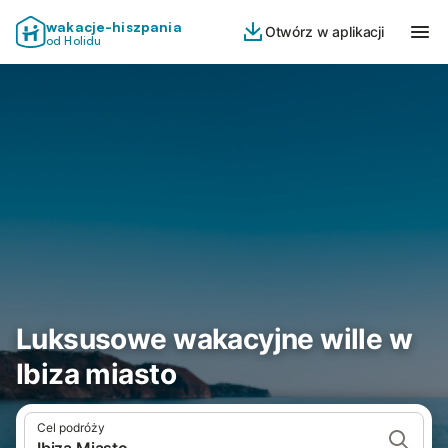
wakacje-hiszpania
Otwórz w aplikacji
od Holidu
Luksusowe wakacyjne wille w
Ibiza miasto
Cel podróży