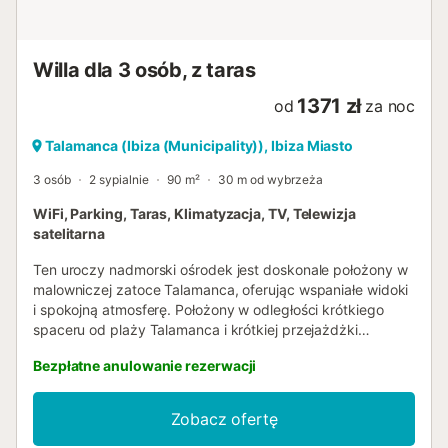
Willa dla 3 osób, z taras
1371 zł
od
za noc
Talamanca (Ibiza (Municipality)), Ibiza Miasto
3 osób
2 sypialnie
90 m²
30 m od wybrzeża
WiFi, Parking, Taras, Klimatyzacja, TV, Telewizja
satelitarna
Ten uroczy nadmorski ośrodek jest doskonale położony w
malowniczej zatoce Talamanca, oferując wspaniałe widoki
i spokojną atmosferę. Położony w odległości krótkiego
spaceru od plaży Talamanca i krótkiej przejażdżki
samochodem od centrum miasta Ibiza, jest idealnym
Bezpłatne anulowanie rezerwacji
miejscem dla osób poszukujących zarówno relaksu, jak i
wygody. Jest to dom wakacyjny Fincallorca. Dom posiada
jasną część dzienną z przepięknym widokiem na morze i
Zobacz ofertę
klimatyzacją, płynnie połączoną z w pełni wyposażoną