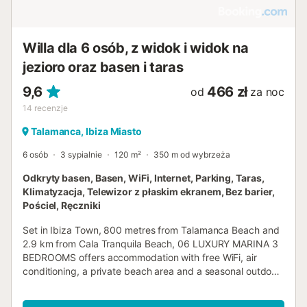
Willa dla 6 osób, z widok i widok na
jezioro oraz basen i taras
9,6
466 zł
od
za noc
14
recenzje
Talamanca, Ibiza Miasto
6 osób
3 sypialnie
120 m²
350 m od wybrzeża
Odkryty basen, Basen, WiFi, Internet, Parking, Taras,
Klimatyzacja, Telewizor z płaskim ekranem, Bez barier,
Pościel, Ręczniki
Set in Ibiza Town, 800 metres from Talamanca Beach and
2.9 km from Cala Tranquila Beach, 06 LUXURY MARINA 3
BEDROOMS offers accommodation with free WiFi, air
conditioning, a private beach area and a seasonal outdoor
swimming pool....