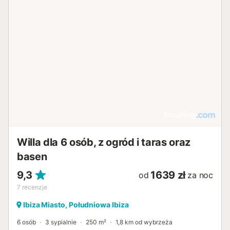
Willa dla 6 osób, z ogród i taras oraz
basen
9,3
1639 zł
od
za noc
7
recenzje
Ibiza Miasto, Południowa Ibiza
6 osób
3 sypialnie
250 m²
1,8 km od wybrzeża