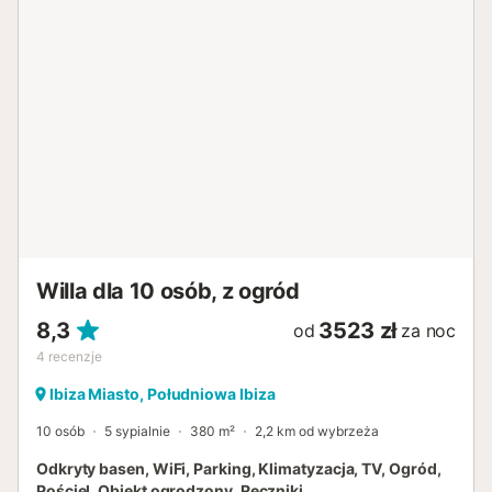
Rodziny z dziećmi są mile widziane. Śniadania, obiady,
kolacje oraz usługi transferu z lotniska dostępne są za
dodatkową opłatą. Za dodatkową opłatą akceptowany
jest jeden zwierzak. - Płatność za kolację: 75,00 € za
osobę za noc - Płatność za obiad: 65,00 € za osobę za
noc...
Willa dla 10 osób, z ogród
8,3
3523 zł
od
za noc
4
recenzje
Ibiza Miasto, Południowa Ibiza
10 osób
5 sypialnie
380 m²
2,2 km od wybrzeża
Odkryty basen, WiFi, Parking, Klimatyzacja, TV, Ogród,
Pościel, Obiekt ogrodzony, Ręczniki