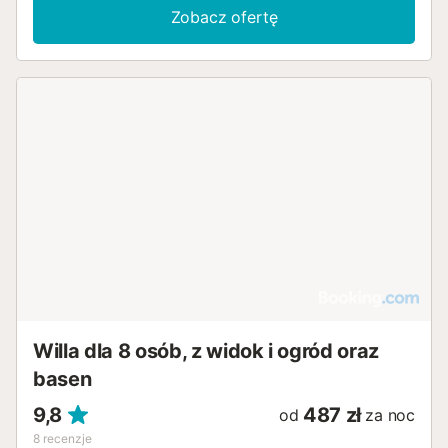
Zobacz ofertę
Willa dla 8 osób, z widok i ogród oraz
basen
9,8
487 zł
od
za noc
8
recenzje