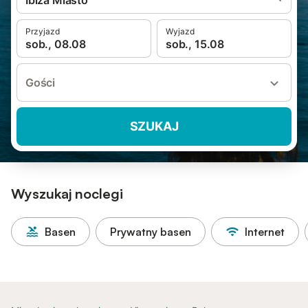
Ibiza Miasto
Przyjazd
Wyjazd
sob., 08.08
sob., 15.08
Gości
SZUKAJ
Wyszukaj noclegi
Basen
Prywatny basen
Internet