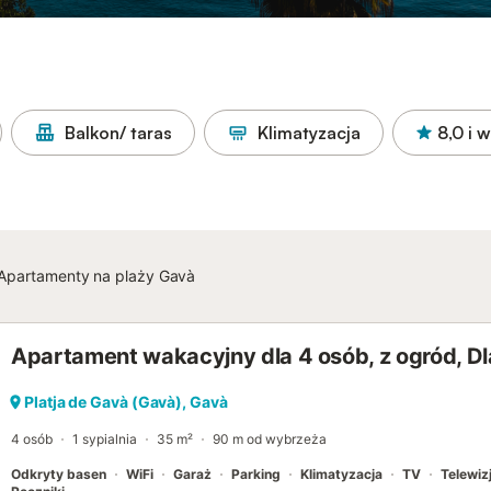
Balkon/ taras
Klimatyzacja
8,0
i w
Apartamenty na plaży Gavà
Apartament wakacyjny dla 4 osób, z ogród, Dl
Platja de Gavà (Gavà), Gavà
4 osób
1 sypialnia
35 m²
90 m od wybrzeża
Odkryty basen
WiFi
Garaż
Parking
Klimatyzacja
TV
Telewizj