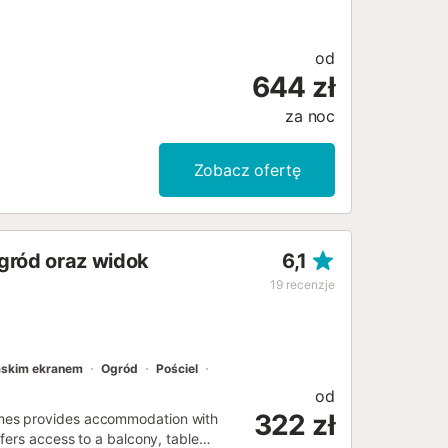
od
644 zł
za noc
Zobacz ofertę
gród oraz widok
6,1
19
recenzje
łaskim ekranem
Ogród
Pościel
od
322 zł
mes provides accommodation with
fers access to a balcony, table