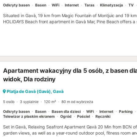
Odkryty basen
Basen
WiFi
Internet
Taras
Klimatyzacja
TV
Situated in Gavà, 19 km from Magic Fountain of Montjuic and 19 km
HOLIDAYS Beach front apartment in Gavà Mar, Pine Beach offers a
and air conditioning....
Apartament wakacyjny dla 5 osób, z basen dla 
widok, Dla rodziny
Platja de Gavà (Gavà), Gavà
5 osób
3 sypialnie
120 m²
80 m od wybrzeża
Odkryty basen
Basen
Basen dla dzieci
WiFi
Internet
Parking
Telewizor z płaskim ekranem
Ogród
Pościel
Ręczniki
Set in Gavà, Relaxing Seafront Apartment Gavà 20 Min from BCN off
garden views, as well as a year-round outdoor pool, fitness room and