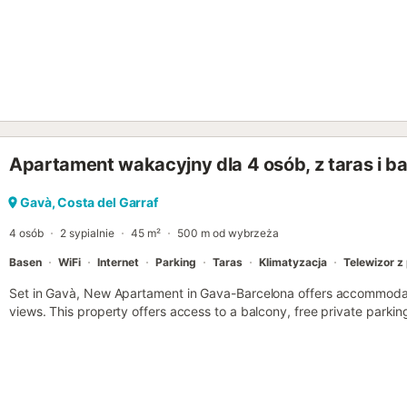
Apartament wakacyjny dla 4 osób, z taras i b
Gavà, Costa del Garraf
4 osób
2 sypialnie
45 m²
500 m od wybrzeża
Basen
WiFi
Internet
Parking
Taras
Klimatyzacja
Telewizor z
Set in Gavà, New Apartament in Gava-Barcelona offers accommodat
views. This property offers access to a balcony, free private parking