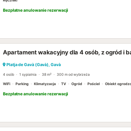
Ręczniki
Bezpłatne anulowanie rezerwacji
Apartament wakacyjny dla 4 osób, z ogród i b
Platja de Gavà (Gavà), Gavà
4 osób
1 sypialnia
38 m²
300 m od wybrzeża
WiFi
Parking
Klimatyzacja
TV
Ogród
Pościel
Obiekt ogrodz
Bezpłatne anulowanie rezerwacji