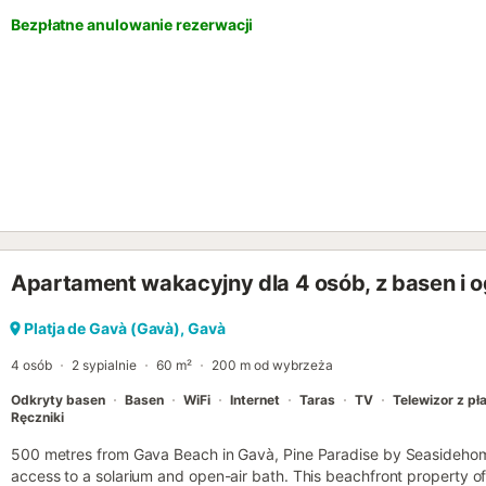
Bezpłatne anulowanie rezerwacji
Apartament wakacyjny dla 4 osób, z basen i o
Platja de Gavà (Gavà), Gavà
4 osób
2 sypialnie
60 m²
200 m od wybrzeża
Odkryty basen
Basen
WiFi
Internet
Taras
TV
Telewizor z p
Ręczniki
500 metres from Gava Beach in Gavà, Pine Paradise by Seasideho
access to a solarium and open-air bath. This beachfront property of