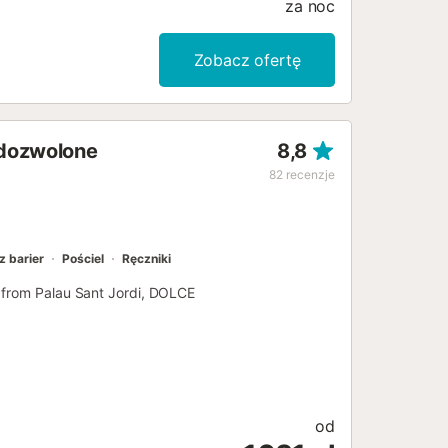
za noc
Zobacz ofertę
 dozwolone
8,8
82
recenzje
z barier
Pościel
Ręczniki
 from Palau Sant Jordi, DOLCE
od