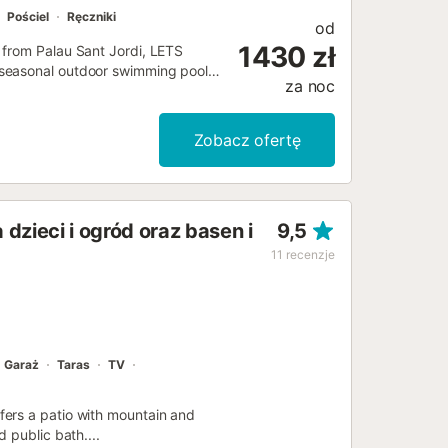
Pościel
Ręczniki
od
1430 zł
 from Palau Sant Jordi, LETS
 seasonal outdoor swimming pool
za noc
Zobacz ofertę
dzieci i ogród oraz basen i
9,5
11
recenzje
Garaż
Taras
TV
ers a patio with mountain and
 public bath....