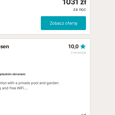
1031 zł
za noc
Zobacz ofertę
asen
10,0
2
recenzje
 płaskim ekranem
ion with a private pool and garden
 and free WiFi....