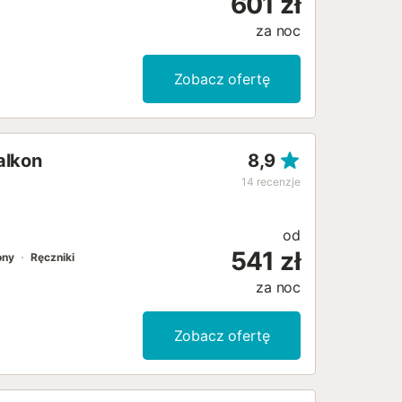
601 zł
za noc
Zobacz ofertę
alkon
8,9
14
recenzje
od
541 zł
ony
Ręczniki
za noc
Zobacz ofertę