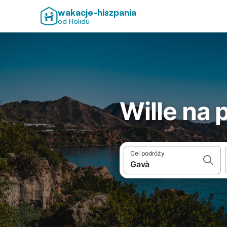
wakacje-hiszpania
od Holidu
Wille na 
Cel podróży