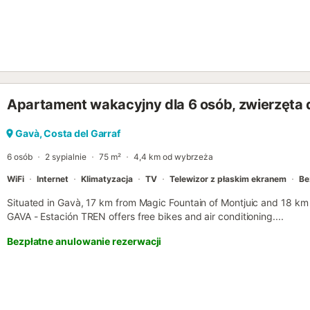
tennis, and free WiFi....
Apartament wakacyjny dla 6 osób, zwierzęta
Gavà, Costa del Garraf
6 osób
2 sypialnie
75 m²
4,4 km od wybrzeża
WiFi
Internet
Klimatyzacja
TV
Telewizor z płaskim ekranem
Be
Situated in Gavà, 17 km from Magic Fountain of Montjuic and 18 km
GAVA - Estación TREN offers free bikes and air conditioning....
Bezpłatne anulowanie rezerwacji