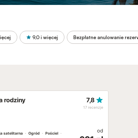
ięcej
9,0
i więcej
Bezpłatne anulowanie rezer
a rodziny
7,8
17
recenzje
od
a satelitarna
Ogród
Pościel