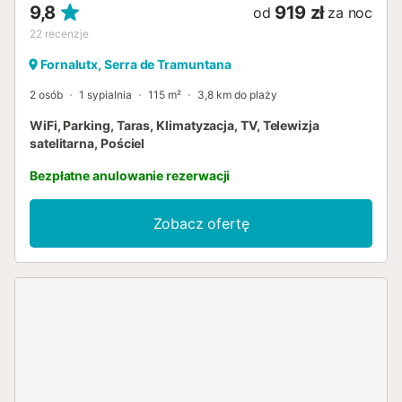
9,8
919 zł
od
za noc
22
recenzje
Fornalutx, Serra de Tramuntana
2 osób
1 sypialnia
115 m²
3,8 km do plaży
WiFi, Parking, Taras, Klimatyzacja, TV, Telewizja
satelitarna, Pościel
Bezpłatne anulowanie rezerwacji
Zobacz ofertę