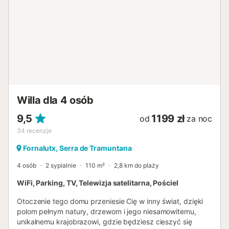
Willa dla 4 osób
9,5
1199 zł
od
za noc
34
recenzje
Fornalutx, Serra de Tramuntana
4 osób
2 sypialnie
110 m²
2,8 km do plaży
WiFi, Parking, TV, Telewizja satelitarna, Pościel
Otoczenie tego domu przeniesie Cię w inny świat, dzięki
polom pełnym natury, drzewom i jego niesamowitemu,
unikalnemu krajobrazowi, gdzie będziesz cieszyć się