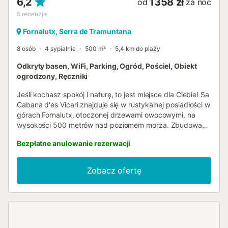
6,2
1358 zł
od
za noc
5
recenzje
Fornalutx, Serra de Tramuntana
8 osób
4 sypialnie
500 m²
5,4 km do plaży
Odkryty basen, WiFi, Parking, Ogród, Pościel, Obiekt
ogrodzony, Ręczniki
Jeśli kochasz spokój i naturę, to jest miejsce dla Ciebie! Sa
Cabana d'es Vicari znajduje się w rustykalnej posiadłości w
górach Fornalutx, otoczonej drzewami owocowymi, na
wysokości 500 metrów nad poziomem morza. Zbudowana
na początku XIX wieku, została odrestaurowana przez
Bezpłatne anulowanie rezerwacji
obecnych właścicieli, zachowując charakter starych
górskich domów z Majorki. Przestrzeń Jest to posiadłość
górska. Znajduje się na wysokości 500 metrów nad
Zobacz ofertę
poziomem morza. Idealna dla osób szukających
odpoczynku i spacerów na łonie natury. Droga z Biniaraix
ma 4 km i 97 zakrętów, mimo że jest asfaltowa, jest wąska
i za pierwszym razem może wydawać się onieśmielająca.
Jednak klienci zazwyczaj mówią po wyjeździe, że nie była
tak trudna, jak się początkowo obawiali. Posiadłość jest