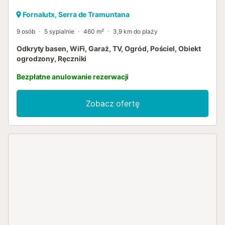
Fornalutx, Serra de Tramuntana
9 osób
5 sypialnie
460 m²
3,9 km do plaży
Odkryty basen, WiFi, Garaż, TV, Ogród, Pościel, Obiekt
ogrodzony, Ręczniki
Bezpłatne anulowanie rezerwacji
Zobacz ofertę