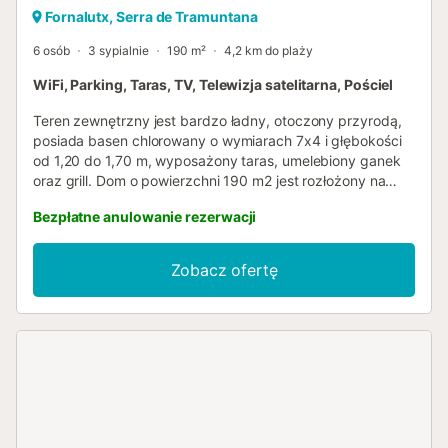
Fornalutx, Serra de Tramuntana
6 osób
3 sypialnie
190 m²
4,2 km do plaży
WiFi, Parking, Taras, TV, Telewizja satelitarna, Pościel
Teren zewnętrzny jest bardzo ładny, otoczony przyrodą,
posiada basen chlorowany o wymiarach 7x4 i głębokości
od 1,20 do 1,70 m, wyposażony taras, umelebiony ganek
oraz grill. Dom o powierzchni 190 m2 jest rozłożony na
dwóch poziomach. Posiada 3 sypialnie: jedną z
Bezpłatne anulowanie rezerwacji
podwójnym łóżkiem na parterze i dwie na poziomie -1,
jedną z dwoma łóżkami pojedynczymi i jedną z
podwójnym łóżkiem. Na życzenie dostępne jest jedno
Zobacz ofertę
łóżeczko dla dziecka i jedno krzesełko do karmienia.
Dostępne są 2 łazienki: jedna z prysznicem na parterze i
jedna z wanną na poziomie -1. Salon jest bardzo przytulny,
urządzony w stylu rustykalnym. Posiada dwie sofy,
telewizję satelitarną i regał. W tej samej przestrzeni
znajduje się dodatkowy kącik wypoczynkowy na antresoli.
Jadalnia jest wyposażona w duży stół i krzesła. Oddzielna
kuchnia z kuchenką gazową posiada wszystkie niezbędne
przybory kuchenne. Dostępna jest również pralka, żelazko