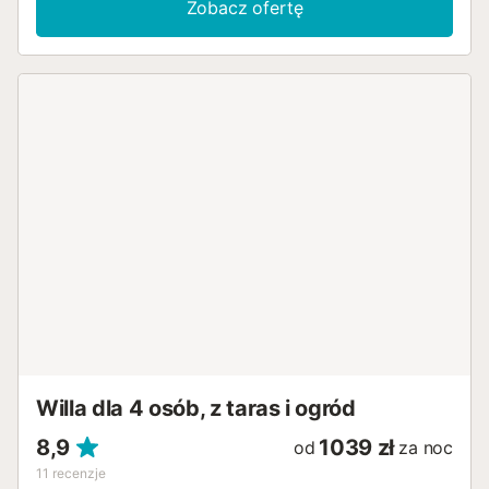
Zobacz ofertę
Willa dla 4 osób, z taras i ogród
8,9
1039 zł
od
za noc
11
recenzje