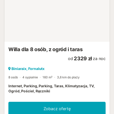
Willa dla 8 osób, z ogród i taras
2329 zł
od
za noc
Biniaraix, Fornalutx
8 osób
4 sypialnie
160 m²
3,6 km do plaży
Internet, Parking, Parking, Taras, Klimatyzacja, TV,
Ogród, Pościel, Ręczniki
Zobacz ofertę