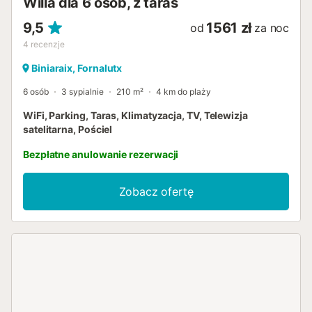
Willa dla 6 osób, z taras
9,5
1561 zł
od
za noc
4
recenzje
Biniaraix, Fornalutx
6 osób
3 sypialnie
210 m²
4 km do plaży
WiFi, Parking, Taras, Klimatyzacja, TV, Telewizja
satelitarna, Pościel
Bezpłatne anulowanie rezerwacji
Zobacz ofertę