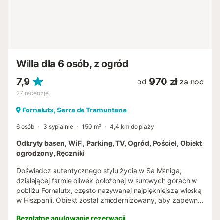
Willa dla 6 osób, z ogród
7,9
970 zł
od
za noc
27
recenzje
Fornalutx, Serra de Tramuntana
6 osób
3 sypialnie
150 m²
4,4 km do plaży
Odkryty basen, WiFi, Parking, TV, Ogród, Pościel, Obiekt
ogrodzony, Ręczniki
Doświadcz autentycznego stylu życia w Sa Màniga,
działającej farmie oliwek położonej w surowych górach w
pobliżu Fornalutx, często nazywanej najpiękniejszą wioską
w Hiszpanii. Obiekt został zmodernizowany, aby zapewnić
funkcjonalny, niezawodny i komfortowy pobyt,
Bezpłatne anulowanie rezerwacji
jednocześnie zachowując niepretensjonalny charakter