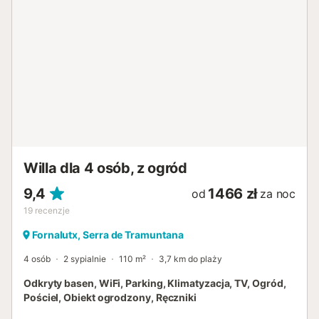
Willa dla 4 osób, z ogród
9,4
1466 zł
od
za noc
19
recenzje
Fornalutx, Serra de Tramuntana
4 osób
2 sypialnie
110 m²
3,7 km do plaży
Odkryty basen, WiFi, Parking, Klimatyzacja, TV, Ogród,
Pościel, Obiekt ogrodzony, Ręczniki