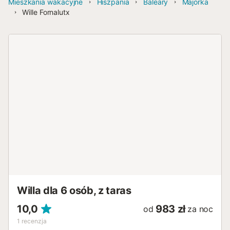
Mieszkania wakacyjne
Hiszpania
Baleary
Majorka
Wille Fornalutx
Willa dla 6 osób, z taras
10,0
983 zł
od
za noc
1
recenzja