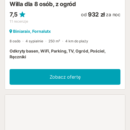
Willa dla 8 osób, z ogród
spokojna...
7,5
932 zł
od
za noc
11
recenzje
Biniaraix, Fornalutx
8 osób
4 sypialnie
250 m²
4 km do plaży
Odkryty basen, WiFi, Parking, TV, Ogród, Pościel,
Ręczniki
Zobacz ofertę