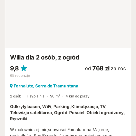
i deska do prasowania. W całym domu działa centralne
ogrzewanie olejowe. Dom położony jest obok góry, gdzie
można wybrać się na wspaniałe spacery na łonie natury.
Fornalutx to mała i bardzo urokliwa miejscowość położona
w górach Sierra de Tramuntana. Ma zaledwie 384
mieszkańców i zachowuje urok autentycznej Majorki.
Znajdują się tam lokalne sklepy, banki, apteka itp.; jednak
na większe zakupy polecamy dojazd do Soller. Jeśli lubisz
piesze wędrówki i wycieczki, w okolicy znajduje się ...
Willa dla 2 osób, z ogród
9,8
768 zł
od
za noc
65
recenzje
Fornalutx, Serra de Tramuntana
2 osób
1 sypialnia
90 m²
4 km do plaży
Odkryty basen, WiFi, Parking, Klimatyzacja, TV,
Telewizja satelitarna, Ogród, Pościel, Obiekt ogrodzony,
Ręczniki
W malowniczej miejscowości Fornalutx na Majorce,
posiadłość „Ses Begudes” zachwyca gości uroczym