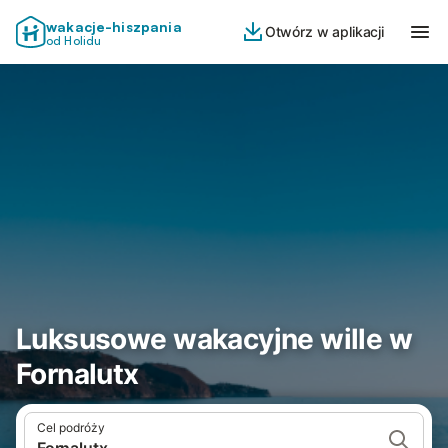
wakacje-hiszpania
Otwórz w aplikacji
od Holidu
Luksusowe wakacyjne wille w
Fornalutx
Cel podróży