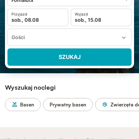
Fornalutx
Przyjazd
Wyjazd
sob., 08.08
sob., 15.08
Gości
SZUKAJ
Wyszukaj noclegi
Basen
Prywatny basen
Zwierzęta 