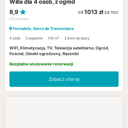
Willa dla 4 osób, z ogród
8,9
1013 zł
od
za noc
33
recenzje
Fornalutx, Serra de Tramuntana
4 osób
2 sypialnie
100 m²
3,9 km do plaży
WiFi, Klimatyzacja, TV, Telewizja satelitarna, Ogród,
Pościel, Obiekt ogrodzony, Ręczniki
Bezpłatne anulowanie rezerwacji
Zobacz ofertę