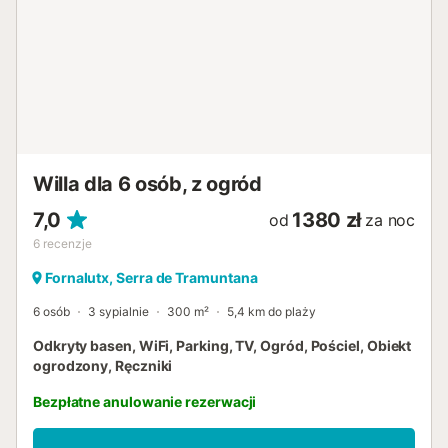
Willa dla 6 osób, z ogród
7,0
1380 zł
od
za noc
6
recenzje
Fornalutx, Serra de Tramuntana
6 osób
3 sypialnie
300 m²
5,4 km do plaży
Odkryty basen, WiFi, Parking, TV, Ogród, Pościel, Obiekt
ogrodzony, Ręczniki
Bezpłatne anulowanie rezerwacji