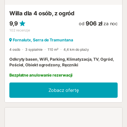
Willa dla 4 osób, z ogród
9,9
906 zł
od
za noc
102
recenzje
Fornalutx, Serra de Tramuntana
4 osób
3 sypialnie
110 m²
4,4 km do plaży
Odkryty basen, WiFi, Parking, Klimatyzacja, TV, Ogród,
Pościel, Obiekt ogrodzony, Ręczniki
Bezpłatne anulowanie rezerwacji
Zobacz ofertę