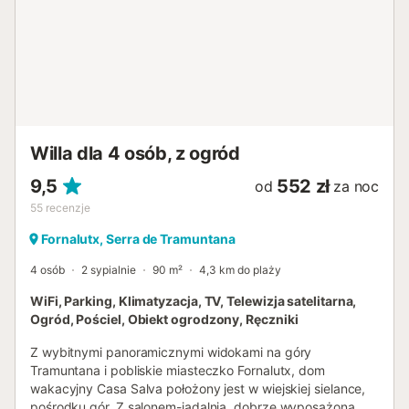
Willa dla 4 osób, z ogród
9,5
552 zł
od
za noc
55
recenzje
Fornalutx, Serra de Tramuntana
4 osób
2 sypialnie
90 m²
4,3 km do plaży
WiFi, Parking, Klimatyzacja, TV, Telewizja satelitarna,
Ogród, Pościel, Obiekt ogrodzony, Ręczniki
Z wybitnymi panoramicznymi widokami na góry
Tramuntana i pobliskie miasteczko Fornalutx, dom
wakacyjny Casa Salva położony jest w wiejskiej sielance,
pośrodku gór. Z salonem-jadalnią, dobrze wyposażoną