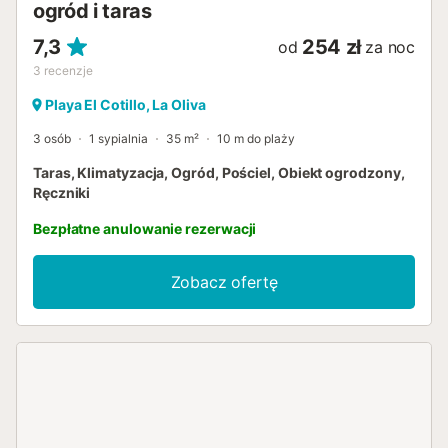
ogród i taras
7,3
254 zł
od
za noc
3
recenzje
Playa El Cotillo, La Oliva
3 osób
1 sypialnia
35 m²
10 m do plaży
Taras, Klimatyzacja, Ogród, Pościel, Obiekt ogrodzony,
Ręczniki
Bezpłatne anulowanie rezerwacji
Zobacz ofertę