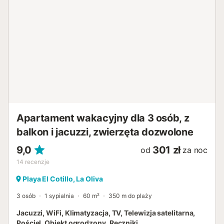
Apartament wakacyjny dla 3 osób, z
balkon i jacuzzi, zwierzęta dozwolone
9,0
301 zł
od
za noc
14
recenzje
Playa El Cotillo, La Oliva
3 osób
1 sypialnia
60 m²
350 m do plaży
Jacuzzi, WiFi, Klimatyzacja, TV, Telewizja satelitarna,
Pościel, Obiekt ogrodzony, Ręczniki