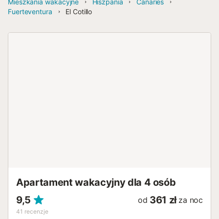
Mieszkania wakacyjne
Hiszpania
Canaries
Fuerteventura
El Cotillo
Apartament wakacyjny dla 4 osób
9,5
361 zł
od
za noc
41
recenzje