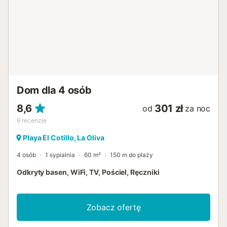
Dom dla 4 osób
8,6
301 zł
od
za noc
9
recenzje
Playa El Cotillo, La Oliva
4 osób
1 sypialnia
60 m²
150 m do plaży
Odkryty basen, WiFi, TV, Pościel, Ręczniki
Zobacz ofertę