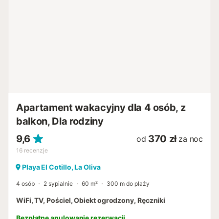
Apartament wakacyjny dla 4 osób, z
balkon, Dla rodziny
9,6
370 zł
od
za noc
16
recenzje
Playa El Cotillo, La Oliva
4 osób
2 sypialnie
60 m²
300 m do plaży
WiFi, TV, Pościel, Obiekt ogrodzony, Ręczniki
Bezpłatne anulowanie rezerwacji