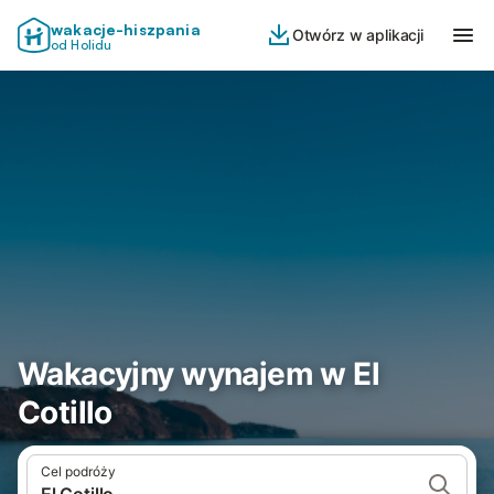
wakacje-hiszpania
Otwórz w aplikacji
od Holidu
Wakacyjny wynajem w El
Cotillo
Cel podróży