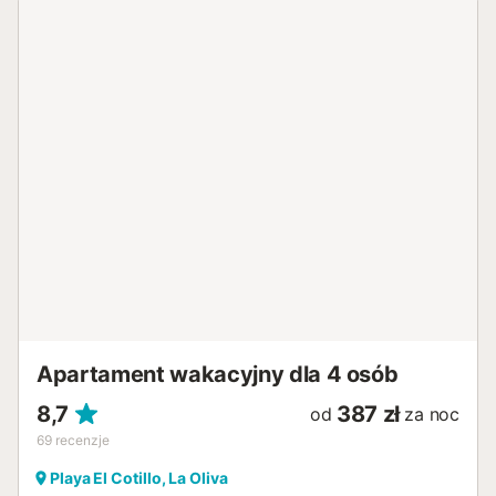
powietrzu. Obiekt położony jest blisko plaży, a przystanki
komunikacji publicznej znajdują się w odległości spaceru.
Dostępny jest bezpłatny parking na ulicy. Zwierzęta,
palenie oraz organizacja imprez są zabronione. Obiekt
posiada wytyczne dotyczące prawidłowej segregacji
odpadów. Więcej informacji zostanie udzielonych na
miejscu. Obiekt posiada systemy oszczędzania wody i
energii elektrycznej. W izolacji obiektu zastosowano
zrównoważone materiały. Bezpłatne usługi na życzenie:
krzesełko do karmienia i łóżeczko dziecięce, żelazko i
deska do prasowania. Usługi na życzenie i za dodatkową
opłatą: dodatkowe łóżko dla 1 osoby, ręczniki basenowe
lub plażowe, masaże w domu....
Apartament wakacyjny dla 4 osób
8,7
387 zł
od
za noc
69
recenzje
Playa El Cotillo, La Oliva