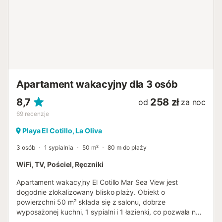
Apartament wakacyjny dla 3 osób
8,7
258 zł
od
za noc
69
recenzje
Playa El Cotillo, La Oliva
3 osób
1 sypialnia
50 m²
80 m do plaży
WiFi, TV, Pościel, Ręczniki
Apartament wakacyjny El Cotillo Mar Sea View jest
dogodnie zlokalizowany blisko plaży. Obiekt o
powierzchni 50 m² składa się z salonu, dobrze
wyposażonej kuchni, 1 sypialni i 1 łazienki, co pozwala na
zakwaterowanie 2 osób. Dodatkowe udogodnienia