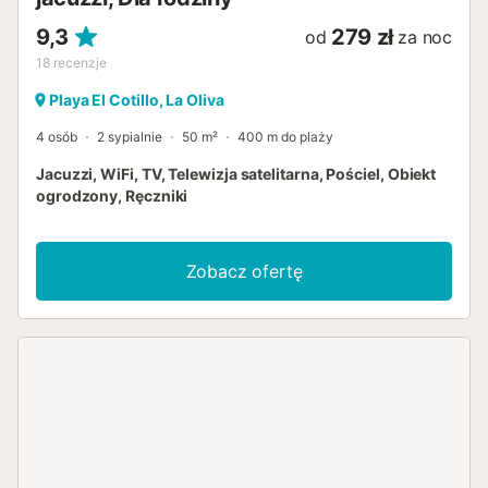
9,3
279 zł
od
za noc
18
recenzje
Playa El Cotillo, La Oliva
4 osób
2 sypialnie
50 m²
400 m do plaży
Jacuzzi, WiFi, TV, Telewizja satelitarna, Pościel, Obiekt
ogrodzony, Ręczniki
Zobacz ofertę