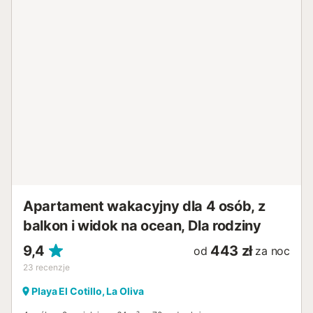
zabronione. Obiekt posiada wygodny system
samodzielnego zameldowania....
Apartament wakacyjny dla 4 osób, z
balkon i widok na ocean, Dla rodziny
9,4
443 zł
od
za noc
23
recenzje
Playa El Cotillo, La Oliva