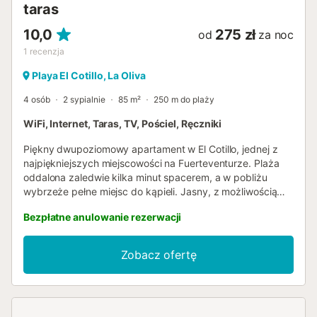
taras
10,0
275 zł
od
za noc
1
recenzja
Playa El Cotillo, La Oliva
4 osób
2 sypialnie
85 m²
250 m do plaży
WiFi, Internet, Taras, TV, Pościel, Ręczniki
Piękny dwupoziomowy apartament w El Cotillo, jednej z
najpiękniejszych miejscowości na Fuerteventurze. Plaża
oddalona zaledwie kilka minut spacerem, a w pobliżu
wybrzeże pełne miejsc do kąpieli. Jasny, z możliwością
zakwaterowania 4 osób, z dwiema dużymi sypialniami
Bezpłatne anulowanie rezerwacji
dwuosobowymi i przytulnym tarasem, gdzie można
odpocząć i zjeść lunch na świeżym powietrzu, podziwiając
morze. Posiada dwie łazienki, rozkładaną sofę i Smart TV
Zobacz ofertę
w salonie oraz sypialni głównej – wszystko, co potrzebne
na wyjątkowe wakacje na Fuerteventurze. Położony w
jednej z najpiękniejszych enklaw wyspy, jest idealny dla
rodzin, par i podróży służbowych, ponieważ oferuje szybki