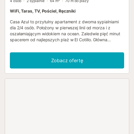
4 osób
2 sypialnie
64 m²
70 m do plaży
WiFi, Taras, TV, Pościel, Ręczniki
Casa Azul to przytulny apartament z dwoma sypialniami
dla 2/4 osób. Położony w pierwszej linii od morza i z
oszałamiającym widokiem na ocean. Zaledwie pięć minut
spacerem od najlepszych plaż w El Cotillo. Główna
sypialnia ma duże podwójne łóżko, hojną wbudowaną
szafę i spektakularne okno z widokiem na morze. Druga
sypialnia ma łóżko piętrowe i okno zewnętrzne. Kuchnia
Zobacz ofertę
jest niezależna i posiada wszystkie niezbędne elementy.
Przytulna jadalnia, jest jasna i ma bezpośredni dostęp do
balkonu-tarasu. W łazience znajduje się prysznic z
parawanem, a także okno zewnętrzne. Na piętrze
znajduje się fantastyczny i słoneczny taras na dachu.
Składa się z dużego tarasu z drewnianym stołem i
krzesłami oraz wspaniałego solarium z leżakami. Urocze
miasteczko El Cotillo, pierwotnie zamieszkane przez
rybaków, ma dwa naturalne porty, które oferują spokojną i
bohemiczną atmosferę. Jest otoczone spektakularnymi
plażami z dziewiczego piasku, z których niektóre są
znane wśród surferów na całym świecie. Inne plaże są