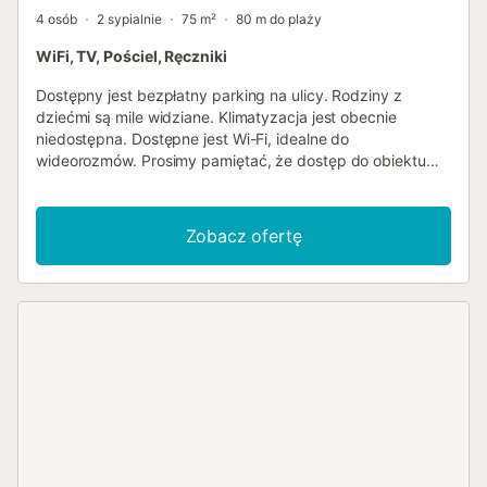
4 osób
2 sypialnie
75 m²
80 m do plaży
WiFi, TV, Pościel, Ręczniki
Dostępny jest bezpłatny parking na ulicy. Rodziny z
dziećmi są mile widziane. Klimatyzacja jest obecnie
niedostępna. Dostępne jest Wi-Fi, idealne do
wideorozmów. Prosimy pamiętać, że dostęp do obiektu
prowadzi przez strome, wąskie schody, co może nie być
odpowiednie dla osób o ograniczonej sprawności ruchowej
lub z ciężkim bagażem. Łazienka została w pełni
Zobacz ofertę
odnowiona z brodzikiem prysznicowym z żywicy,
oświetleniem LED i ściennymi płytkami porcelanowymi z
efektem marmuru. Oświetlenie LED zostało również
zainstalowane w przedpokoju, kuchni i na tarasie na
dachu. Taras na dachu został odnowiony z nową izolacją
przeciwwodną, nową podłogą i zupełnie nowymi meblami
zewnętrznymi, w tym leżakami i sofami, co jest idealne do
podziwiania widoków zachodu słońca....