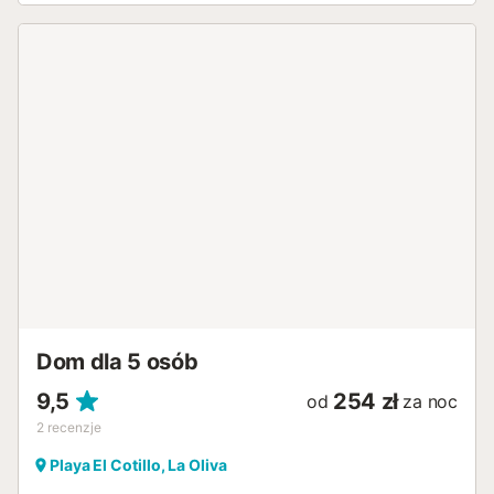
Dom dla 5 osób
9,5
254 zł
od
za noc
2
recenzje
Playa El Cotillo, La Oliva