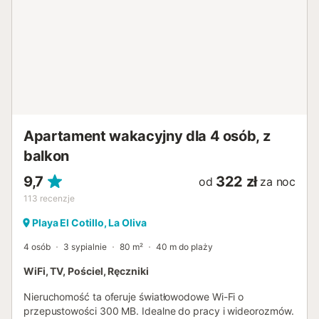
sąsiedztwie: wszystko w odległości 300 m lub 3 minut
spacerem. Ponadto, kamienista plaża Playa del Muellito
oddalona jest o zaledwie 100 m, a wspaniała, piaszczysta
plaża Playa De Los Lagos o 500 m lub 7 minut spacerem.
Tutaj można rozłożyć się na miękkim piasku, nauczyć się
surfować lub po prostu odświeżyć się w lśniącym oceanie.
Zabawy, imprezy i osoby niebędące częścią rezerwacji nie
są dozwolone....
Apartament wakacyjny dla 4 osób, z
balkon
9,7
322 zł
od
za noc
113
recenzje
Playa El Cotillo, La Oliva
4 osób
3 sypialnie
80 m²
40 m do plaży
WiFi, TV, Pościel, Ręczniki
Nieruchomość ta oferuje światłowodowe Wi-Fi o
przepustowości 300 MB. Idealne do pracy i wideorozmów.