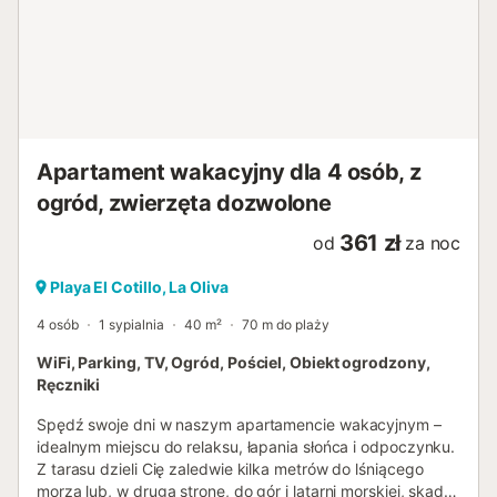
spokojniejsze, ponieważ są chronione przez rafę. Casa
Azul to bez wątpienia idealne miejsce, aby odciąć się od
szalejącego tłumu i w pełni cieszyć się autentycznymi
wakacjami....
Apartament wakacyjny dla 4 osób, z
ogród, zwierzęta dozwolone
361 zł
od
za noc
Playa El Cotillo, La Oliva
4 osób
1 sypialnia
40 m²
70 m do plaży
WiFi, Parking, TV, Ogród, Pościel, Obiekt ogrodzony,
Ręczniki
Spędź swoje dni w naszym apartamencie wakacyjnym –
idealnym miejscu do relaksu, łapania słońca i odpoczynku.
Z tarasu dzieli Cię zaledwie kilka metrów do lśniącego
morza lub, w drugą stronę, do gór i latarni morskiej, skąd