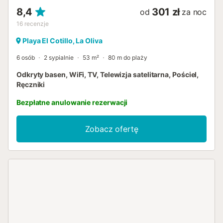
8,4
301 zł
od
za noc
16
recenzje
Playa El Cotillo, La Oliva
6 osób
2 sypialnie
53 m²
80 m do plaży
Odkryty basen, WiFi, TV, Telewizja satelitarna, Pościel,
Ręczniki
Bezpłatne anulowanie rezerwacji
Zobacz ofertę