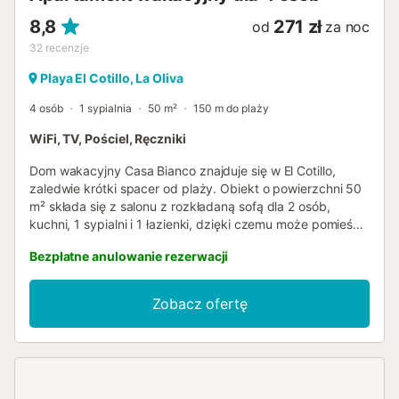
miękkim piasku...
8,8
271 zł
od
za noc
32
recenzje
Playa El Cotillo, La Oliva
4 osób
1 sypialnia
50 m²
150 m do plaży
WiFi, TV, Pościel, Ręczniki
Dom wakacyjny Casa Bianco znajduje się w El Cotillo,
zaledwie krótki spacer od plaży. Obiekt o powierzchni 50
m² składa się z salonu z rozkładaną sofą dla 2 osób,
kuchni, 1 sypialni i 1 łazienki, dzięki czemu może pomieścić
4 osoby. Dodatkowe udogodnienia obejmują szybkie Wi-Fi
Bezpłatne anulowanie rezerwacji
(odpowiednie do rozmów wideo), telewizor oraz pralkę.
Obiekt nie oferuje klimatyzacji. Skorzystaj z prywatnego
grilla, aby przygotować pyszne posiłki podczas pobytu.
Zobacz ofertę
Ten dom wakacyjny oferuje wspólny, otwarty taras na
relaksujące wieczory. Obiekt znajduje się blisko plaży, a
przystanki komunikacji publicznej znajdują się w
odległości spaceru. Dostępny jest bezpłatny parking na
ulicy. Zwierzęta, palenie i organizowanie imprez są