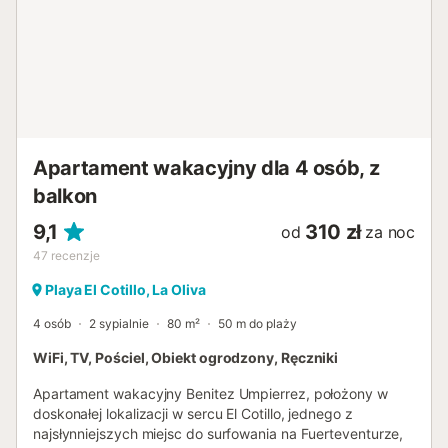
Apartament wakacyjny dla 4 osób, z
balkon
9,1
310 zł
od
za noc
47
recenzje
Playa El Cotillo, La Oliva
4 osób
2 sypialnie
80 m²
50 m do plaży
WiFi, TV, Pościel, Obiekt ogrodzony, Ręczniki
Apartament wakacyjny Benitez Umpierrez, położony w
doskonałej lokalizacji w sercu El Cotillo, jednego z
najsłynniejszych miejsc do surfowania na Fuerteventurze,