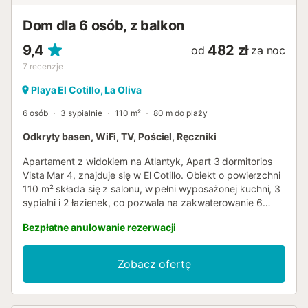
lub 3 minut spacerem. Ponadto, kamienista plaża Playa
del Muellito oddalona jest o zaledwie 100 m, a
Dom dla 6 osób, z balkon
zachwycająca, piaszczysta plaża Playa De Los ...
9,4
482 zł
od
za noc
7
recenzje
Playa El Cotillo, La Oliva
6 osób
3 sypialnie
110 m²
80 m do plaży
Odkryty basen, WiFi, TV, Pościel, Ręczniki
Apartament z widokiem na Atlantyk, Apart 3 dormitorios
Vista Mar 4, znajduje się w El Cotillo. Obiekt o powierzchni
110 m² składa się z salonu, w pełni wyposażonej kuchni, 3
sypialni i 2 łazienek, co pozwala na zakwaterowanie 6
osób. Dodatkowe udogodnienia to szybkie Wi-Fi (idealne
Bezpłatne anulowanie rezerwacji
do rozmów wideo) oraz telewizor. Obiekt nie oferuje
klimatyzacji. Budynek, w którym znajduje się apartament,
wyposażony jest w windę. Ten dom wakacyjny posiada
Zobacz ofertę
prywatny zewnętrzny taras z zadaszoną częścią oraz
balkon. Goście mogą korzystać ze wspólnego
zewnętrznego basenu oraz prysznica na świeżym