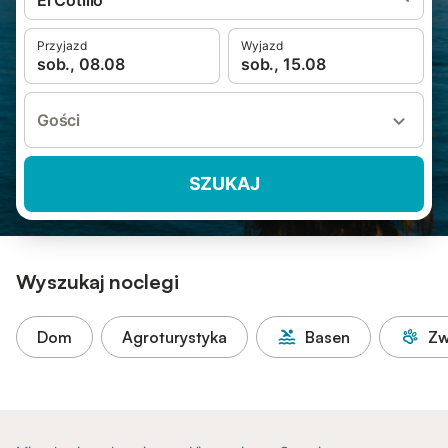
El Cotillo
Przyjazd
Wyjazd
sob., 08.08
sob., 15.08
Gości
SZUKAJ
Wyszukaj noclegi
Dom
Agroturystyka
Basen
Zw