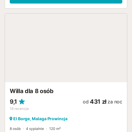
Willa dla 8 osób
9,1
431 zł
od
za noc
18
recenzje
El Borge, Malaga Prowincja
8 osób
4 sypialnie
120 m²