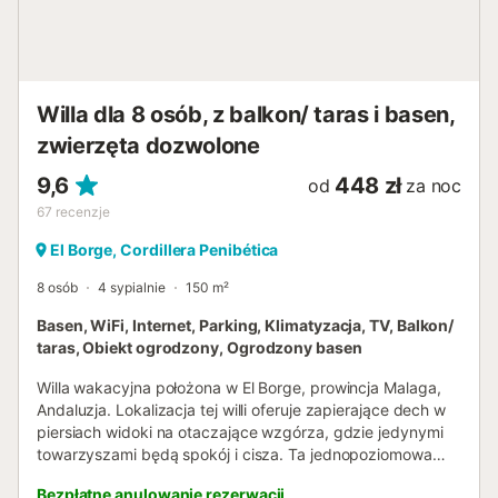
na świeżym powietrzu. Finca otoczona jest naturą,
oferując piękne widoki na typowy andaluzyjski krajobraz i
całkowitą prywatność. Dostęp możliwy jest drogą
gruntową o długości 400 m....
Willa dla 8 osób, z balkon/ taras i basen,
zwierzęta dozwolone
9,6
448 zł
od
za noc
67
recenzje
El Borge, Cordillera Penibética
8 osób
4 sypialnie
150 m²
Basen, WiFi, Internet, Parking, Klimatyzacja, TV, Balkon/
taras, Obiekt ogrodzony, Ogrodzony basen
Willa wakacyjna położona w El Borge, prowincja Malaga,
Andaluzja. Lokalizacja tej willi oferuje zapierające dech w
piersiach widoki na otaczające wzgórza, gdzie jedynymi
towarzyszami będą spokój i cisza. Ta jednopoziomowa
willa może pomieścić do ośmiu osób w czterech
Bezpłatne anulowanie rezerwacji