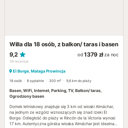
Willa dla 18 osób, z balkon/ taras i basen
9,2
1379 zł
od
za noc
39
recenzje
El Borge, Malaga Prowincja
18 osób
8 sypialnie
300 m²
9,6 km do plaży
Basen, WiFi, Internet, Parking, TV, Balkon/ taras,
Ogrodzony basen
Domek letniskowy znajduje się 3 km od wioski Almáchar,
na jednym ze wzgórz wznoszących się znad rzeki El
Borge. Odległość do plaży w Rincón de la Victoria wynosi
17 km. Autentyczna górska wioska Almáchar jest idealna