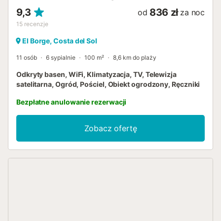
9,3
836 zł
od
za noc
15
recenzje
El Borge, Costa del Sol
11 osób
6 sypialnie
100 m²
8,6 km do plaży
Odkryty basen, WiFi, Klimatyzacja, TV, Telewizja
satelitarna, Ogród, Pościel, Obiekt ogrodzony, Ręczniki
Bezpłatne anulowanie rezerwacji
Zobacz ofertę