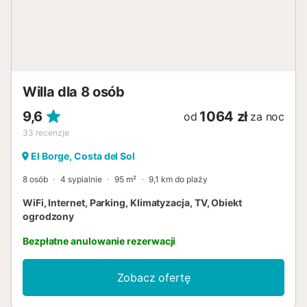
Willa dla 8 osób
9,6
1064 zł
od
za noc
33
recenzje
El Borge, Costa del Sol
8 osób
4 sypialnie
95 m²
9,1 km do plaży
WiFi, Internet, Parking, Klimatyzacja, TV, Obiekt
ogrodzony
Bezpłatne anulowanie rezerwacji
Zobacz ofertę