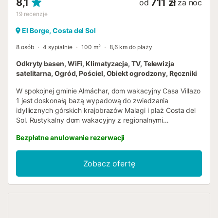
8,1
711 zł
od
za noc
19
recenzje
El Borge, Costa del Sol
8 osób
4 sypialnie
100 m²
8,6 km do plaży
Odkryty basen, WiFi, Klimatyzacja, TV, Telewizja
satelitarna, Ogród, Pościel, Obiekt ogrodzony, Ręczniki
W spokojnej gminie Almáchar, dom wakacyjny Casa Villazo
1 jest doskonałą bazą wypadową do zwiedzania
idyllicznych górskich krajobrazów Malagi i plaż Costa del
Sol. Rustykalny dom wakacyjny z regionalnymi
dekoracjami składa się z salonu, jadalni z przytulnym
Bezpłatne anulowanie rezerwacji
kominkiem i zintegrowanej, dobrze wyposażonej kuchni ze
zmywarką, 4 sypialni (2 z 2 łóżkami pojedynczymi każda)
oraz 2 łazienek. Obiekt może pomieścić 8 osób.
Zobacz ofertę
Dodatkowe udogodnienia obejmują Wi-Fi, wentylatory,
klimatyzację z funkcją grzania i chłodzenia w salonie,
pralkę oraz telewizor. Na zewnątrz, w cieniu werandy,
dzielcie się pysznymi posiłkami z bliskimi, które można
przygotować na grillu i w piecu opalanym drewnem.
Opalajcie się na leżakach pod bezchmurnym niebem i