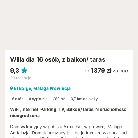
pojedynczymi łóżkami, wszystkie z dużymi oknami z
widokiem na okolicę. Zewnętrzna część domu jest
prawdziwą rozkoszą. Zadaszona weranda stanowi idealne
miejsce do spożywania porannego śniadania i wieczornej
kolacji z panoramicznym widokiem na otaczające zielone
krajobrazy. Ogród jest starannie utrzymany, zapewniając
spokojne otoczenie do odpoczynku i oderwania się od
codziennego zgiełku. Dodatkowo prywatny basen jest
klejnotem tego miejsca, idealnym do ochłody w ciepłym
Willa dla 16 osób, z balkon/ taras
andaluzyjskim słońcu. Teren basenu jest w pełni
ogrodzony, zapewniając bezpieczną przestrzeń do
9,3
1379 zł
od
za noc
zabawy dla dzieci. Droga dojazdowa do domu
30
recenzje
charaktery...
El Borge, Malaga Prowincja
16 osób
8 sypialnie
280 m²
9,7 km do plaży
WiFi, Internet, Parking, TV, Balkon/ taras, Nieruchomość
nieogrodzona
Dom wakacyjny w pobliżu Almáchar, w prowincji Malaga,
Andaluzja. Domek położony jest na jednym ze wzgórz nad