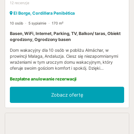
12
recenzje
El Borge, Cordillera Penibética
10 osób
5 sypialnie
170 m²
Basen, WiFi, Internet, Parking, TV, Balkon/ taras, Obiekt
ogrodzony, Ogrodzony basen
Dom wakacyjny dla 10 osób w pobliżu Almáchar, w
prowincji Malaga, Andaluzja. Ciesz się niezapomnianymi
wrażeniami w tym uroczym domu wakacyjnym, który
oferuje swoim gościom komfort i spokój. Dzięki
prywatnemu basenowi otoczonemu ogrodzeniem
Bezpłatne anulowanie rezerwacji
zabezpieczającym jest to idealne miejsce dla rodzin z
dziećmi. Wnętrze domu jest przytulne i przestronne, a
ciepły salon wyposażony jest w wygodne sofy i kominek,
Zobacz ofertę
idealny do relaksu. Dom ma pięć sypialni i dwie łazienki,
które doskonale spełniają swoją funkcję, zapewniając
komfort wszystkim mieszkańcom. Na niższym piętrze
znajduje się łazienka z prysznicem i dwie sypialnie z
pojedynczymi łóżkami. Na górnym piętrze znajduje się
druga łazienka, tym razem z wanną, oraz dwie sypialnie z
podwójnymi łóżkami i kolejna sypialnia z dwoma