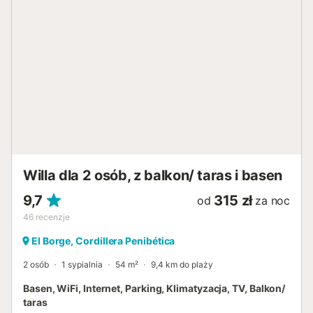
Willa dla 2 osób, z balkon/ taras i basen
9,7
315 zł
od
za noc
46
recenzje
El Borge, Cordillera Penibética
2 osób
1 sypialnia
54 m²
9,4 km do plaży
Basen, WiFi, Internet, Parking, Klimatyzacja, TV, Balkon/
taras