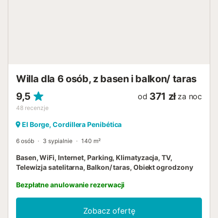
jadalnią i kominkiem oraz w pełni wyposażoną kuchnię.
Dziewięć sypialni i część dzienna są klimatyzowane. Na
werandzie znajdziesz praktyczny grill, lodówkę i duży stół
jadalny, przy którym możesz delektować się pysznymi
potrawami z przyjaciółmi i rodziną, podziwiając wspaniałe
widoki i oszałamiające wschody słońca. Należy pamiętać,
że sypialnie będą udostępniane w zależności od liczby
gości (jedna sypialnia na dwie osoby). Jeśli chcesz mieć
Willa dla 6 osób, z basen i balkon/ taras
dostęp do większej liczby sypialni, będziesz musiał uiścić
odpowiednią opłatę. Dom oferu...
9,5
371 zł
od
za noc
48
recenzje
El Borge, Cordillera Penibética
6 osób
3 sypialnie
140 m²
Basen, WiFi, Internet, Parking, Klimatyzacja, TV,
Telewizja satelitarna, Balkon/ taras, Obiekt ogrodzony
Bezpłatne anulowanie rezerwacji
Zobacz ofertę