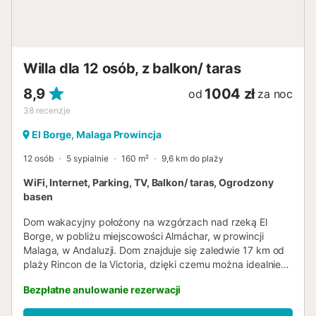
Willa dla 12 osób, z balkon/ taras
8,9
1004 zł
od
za noc
38
recenzje
El Borge, Malaga Prowincja
12 osób
5 sypialnie
160 m²
9,6 km do plaży
WiFi, Internet, Parking, TV, Balkon/ taras, Ogrodzony
basen
Dom wakacyjny położony na wzgórzach nad rzeką El
Borge, w pobliżu miejscowości Almáchar, w prowincji
Malaga, w Andaluzji. Dom znajduje się zaledwie 17 km od
plaży Rincon de la Victoria, dzięki czemu można idealnie
połączyć wypoczynek nad morzem w autentycznej
Bezpłatne anulowanie rezerwacji
miejscowości w prowincji Malaga z turystyką wiejską w
górach Almáchar. Dwupiętrowy dom posiada przestronne