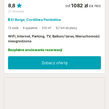
droga górska, typowa dla obszaru, w którym znajduje się
8,8
1082 zł
od
za noc
dom. Właściciel akcep...
27
recenzje
El Borge, Cordillera Penibética
12 osób
6 sypialnie
210 m²
9,7 km do plaży
WiFi, Internet, Parking, TV, Balkon/ taras, Nieruchomość
nieogrodzona
Bezpłatne anulowanie rezerwacji
Zobacz ofertę