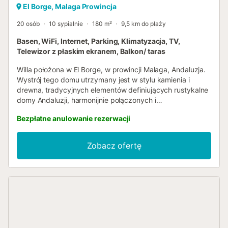
El Borge, Malaga Prowincja
20 osób
10 sypialnie
180 m²
9,5 km do plaży
Basen, WiFi, Internet, Parking, Klimatyzacja, TV,
Telewizor z płaskim ekranem, Balkon/ taras
Willa położona w El Borge, w prowincji Malaga, Andaluzja.
Wystrój tego domu utrzymany jest w stylu kamienia i
drewna, tradycyjnych elementów definiujących rustykalne
domy Andaluzji, harmonijnie połączonych i
wkomponowanych w sufity i ściany. Zanurz się w ciepłej i
Bezpłatne anulowanie rezerwacji
przyjaznej atmosferze, którą zapewniają – oczaruje Cię.
Rozmach pomieszczeń w willi staje się widoczny już po
wejściu do domu; 260 m² powierzchni mieszkalnej
Zobacz ofertę
rozciąga się na dwóch piętrach. Znajduje się tu dziesięć
sypialni: trzy na parterze, z których każda wyposażona
jest w podwójne łóżko, oraz siedem na pierwszym piętrze.
Spośród nich cztery wyposażone są w podwójne łóżko, a
trzy w dwa pojedyncze łóżka. Na pierwszym piętrze
znajdują się trzy łazienki z prysznicem, podobnie jak ta na
parterze. Dodatkowo, obok werandy znajduje się łazienka
zewnętrzna. Strefa dzienna willi obejmuje duży salon z