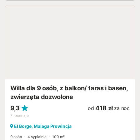
Willa dla 9 osób, z balkon/ taras i basen,
zwierzęta dozwolone
9,3
418 zł
od
za noc
7
recenzje
El Borge, Malaga Prowincja
9 osób
4 sypialnie
100 m²