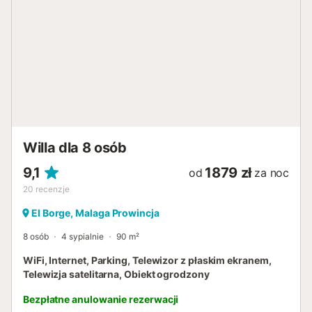
orzeźwiajcie się w basenie. Dzięki wspaniałym widokom na
Axarquię i góry Malagi, można tu naprawdę chłonąć magię
andaluzyjskiego regionu. Supermarkety, a także wybór
restauracji i sklepów znajdują się w centrum miejscowości
Almáchar, oddalonej o 4,7 km (8 minut jazdy
samochodem). Aby poznać tętniącą życiem atmosferę
nadmorskich promenad, sklepów i złotych, piaszczystych
plaż Costa del Sol, udajcie się nad plażę Rincón de la
Victoria lub Playa de Benajarafe, oddalone o około 15 km
(25 minut jazdy samochodem od obiektu). Tutaj można
Willa dla 8 osób
słuchać kojących fal i podziwiać lśniące morze. Na terenie
posesji dostępne są miejsca parkingowe. Maksymalnie 2
9,1
1879 zł
od
za noc
zwierzęta mogą ...
20
recenzje
El Borge, Malaga Prowincja
8 osób
4 sypialnie
90 m²
WiFi, Internet, Parking, Telewizor z płaskim ekranem,
Telewizja satelitarna, Obiekt ogrodzony
Bezpłatne anulowanie rezerwacji