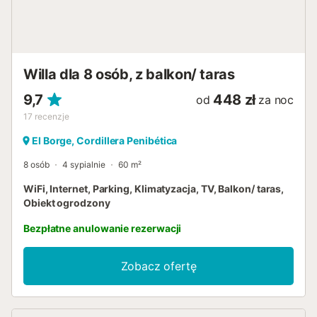
idealny do grillowania na świeżym powietrzu, a zadaszony
jadalnia oferuje cień w słoneczne dni. Prywatny basen,
otoczony leżakami i zielenią, stanowi centralny punkt
przestrzeni zewnętrznej, idealny do ochłody i kąpieli w
andaluzyjskim słońcu. Droga dojazdowa do domu jest w
Willa dla 8 osób, z balkon/ taras
pełni utwardzona, co zapewnia łatwy i wygodny dojazd....
9,7
448 zł
od
za noc
17
recenzje
El Borge, Cordillera Penibética
8 osób
4 sypialnie
60 m²
WiFi, Internet, Parking, Klimatyzacja, TV, Balkon/ taras,
Obiekt ogrodzony
Bezpłatne anulowanie rezerwacji
Zobacz ofertę