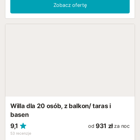
pokoje, w których można cieszyć się towarzystwem dużej
Zobacz ofertę
grupy rodziny i przyjaciół. Posiada pięć sypialni, dwie z
podwójnym łóżkiem i trzy z dwoma pojedynczymi łóżkami.
Ponadto na życzenie można dodać dodatkowe łóżka
pojedyncze. W domu znajduje się również przestronny
salon, kuchnia i dwie łazienki z wanną. Wśród innych
urządzeń wyróżniają się kominek, zmywarka, piekarnik,
zamrażarka i WiFi. Na zewnątrz można korzystać z
prywatnego basenu i grilla, a z tarasów rozciąga się
spektakularny widok na góry. Dostęp do basenu
zapewniają drzwi oddzielające go od reszty tarasu. Basen
jest otwarty od końca kwietnia do końca września.
Prosimy jednak o sprawdzenie dostępności basenu w
okresie pobytu u agenta rezerwacyjnego. Do domu
prowadzi 70-metrowa droga gruntowa....
Willa dla 20 osób, z balkon/ taras i
basen
9,1
931 zł
od
za noc
53
recenzje