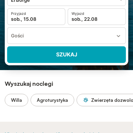
El Borge
Przyjazd
Wyjazd
sob., 15.08
sob., 22.08
Gości
SZUKAJ
Wyszukaj noclegi
Willa
Agroturystyka
Zwierzęta dozwol