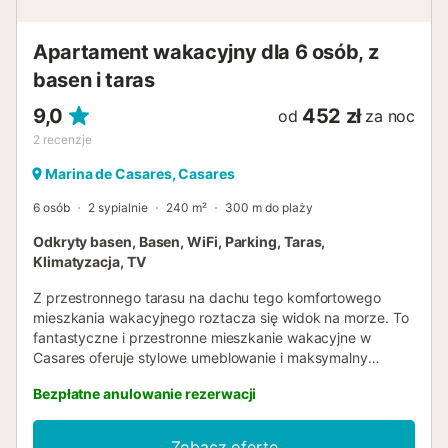
biurze, zlokalizowanym w porcie La Duquesa w Manilvie.
Wymagana jest kaucja za ten apartament. Kwota jest
Apartament wakacyjny dla 6 osób, z
podana przed potwierdzeniem rezerwacji i dokonaniem
płatności....
basen i taras
9,0
452 zł
od
za noc
2
recenzje
Marina de Casares, Casares
6 osób
2 sypialnie
240 m²
300 m do plaży
Odkryty basen, Basen, WiFi, Parking, Taras,
Klimatyzacja, TV
Z przestronnego tarasu na dachu tego komfortowego
mieszkania wakacyjnego roztacza się widok na morze. To
fantastyczne i przestronne mieszkanie wakacyjne w
Casares oferuje stylowe umeblowanie i maksymalny
komfort. Jasna część dzienna jest idealna do relaksu po
Bezpłatne anulowanie rezerwacji
dniu pełnym wrażeń, a dobrze wyposażona kuchnia nie
pozostawia nic do życzenia. Atrakcją jest duży taras na
dachu, z którego można podziwiać imponujący widok na
Zobacz ofertę