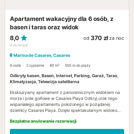
Apartament wakacyjny dla 6 osób, z
basen i taras oraz widok
8,0
370 zł
od
za noc
4
recenzje
Marina de Casares, Casares
6 osób
2 sypialnie
80 m²
550 m do plaży
Odkryty basen, Basen, Internet, Parking, Garaż, Taras,
Klimatyzacja, Telewizja satelitarna
Ekskluzywny apartament z panoramicznym widokiem na
morze i pole golfowe w Casares Playa Odkryj urok tego
wspaniałego apartamentu położonego w pożądanej
dzielnicy Casares Playa. Dzięki spektakularnym widokom
na Morze Śródziemne i prestiżowe pole golfowe Doña
Bezpłatne anulowanie rezerwacji
Julia, ta nieruchomość oferuje idealną równowagę między
spokojem, komfortem i elegancją. Ten przestronny