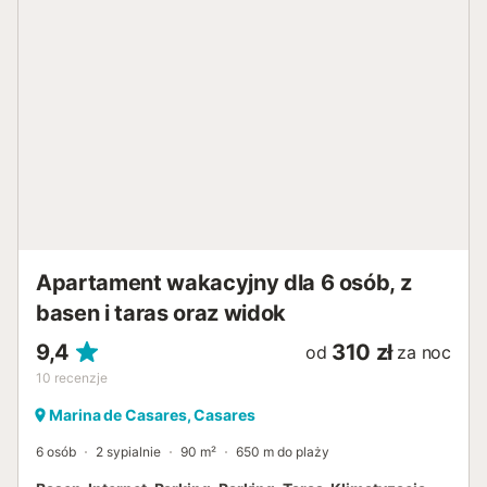
mniej niż 10 minut od prestiżowej przystani Sotogrande i
uroczego miasta Estepona. Można również w 25 minut
dojechać do znanego na całym świecie portu w Marbelli,
Puerto Banus, gdzie znajduje się wiele atrakcji. Estepona i
Sotogrande są słusznie uważane za idealne na rodzinne
wakacje lub grę w golfa w południowej Hiszpanii. Istnieją
inne obiekty sportowe, takie jak kluby polo, tenisa i tenisa
łopatkowego, liczne kluby plażowe i restauracje na plaży.
Nasze mieszkanie znajduje się na 1 piętrze. Duży taras o
powierzchni 42 m² od strony południowo-wschodniej
oferuje wspaniałe panoramiczne widoki na morze i góry.
Salon jest elegancko urządzony z sofą, fotelem, dużym
telewizorem Smart TV ora...
Apartament wakacyjny dla 6 osób, z
basen i taras oraz widok
9,4
310 zł
od
za noc
10
recenzje
Marina de Casares, Casares
6 osób
2 sypialnie
90 m²
650 m do plaży