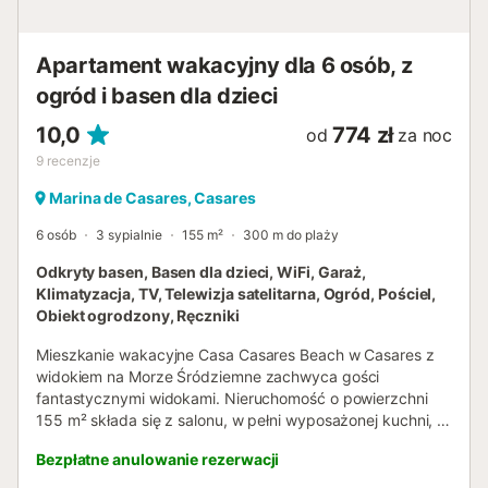
Apartament wakacyjny dla 6 osób, z
ogród i basen dla dzieci
10,0
774 zł
od
za noc
9
recenzje
Marina de Casares, Casares
6 osób
3 sypialnie
155 m²
300 m do plaży
Odkryty basen, Basen dla dzieci, WiFi, Garaż,
Klimatyzacja, TV, Telewizja satelitarna, Ogród, Pościel,
Obiekt ogrodzony, Ręczniki
Mieszkanie wakacyjne Casa Casares Beach w Casares z
widokiem na Morze Śródziemne zachwyca gości
fantastycznymi widokami. Nieruchomość o powierzchni
155 m² składa się z salonu, w pełni wyposażonej kuchni, 3
sypialni i 2 łazienek, przeznaczona dla maksymalnie 6
Bezpłatne anulowanie rezerwacji
osób. Dodatkowe udogodnienia obejmują szybkie Wi-Fi
odpowiednie do wideokonferencji, dedykowane miejsce