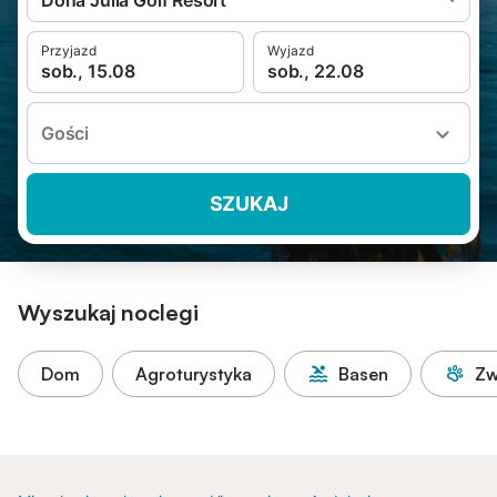
Dona Julia Golf Resort
Przyjazd
Wyjazd
sob., 15.08
sob., 22.08
Gości
SZUKAJ
Wyszukaj noclegi
Dom
Agroturystyka
Basen
Zw