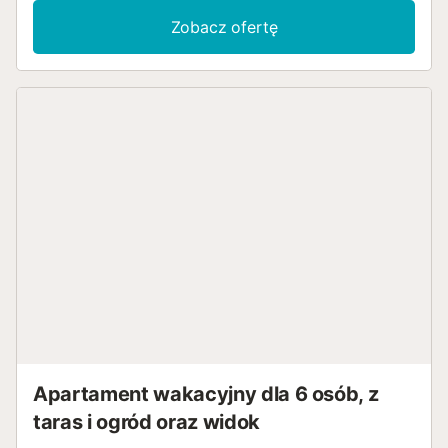
do pracy zdalnej, Smart TV z usługami streamingowymi,
Zobacz ofertę
klimatyzację, pralkę, suszarkę oraz ręczniki
plażowe/basenowe. Dostępne są również łóżeczko
dziecięce i krzesełko do karmienia. Budynek posiada
windę ułatwiającą dostęp. Ten dom wakacyjny oferuje
prywatną część zewnętrzną z tarasem, balkonem i grillem.
Goście mają dostęp do wspólnej części zewnętrznej z
ogrodzonym basenem, ogrodem, brodzikiem, placem
zabaw i prysznicem zewnętrznym. Basen jest czynny w
godzinach 10:00–20:30. Kort do padla jest czynny w
godzinach 10:00–21:30. Obiekt znajduje się w pobliżu
plaży, zaledwie 5 minut spacerem. Połączenia transportu
publicznego znajdują się w odległości spaceru, a kort
tenisowy oddalony jest o 15 minut spacerem. Restauracje i
supermarkety znajdują się w pobliżu. Dwa miejsca
parkingowe dostępne są w garażu. Zwierzęta, palenie
tytoniu i organizowanie imprez są zabronione. Na terenie
obiektu znajdują się kamery monitoringu i/lub urządzenia
do rejestracji dźwięku....
Apartament wakacyjny dla 6 osób, z
taras i ogród oraz widok