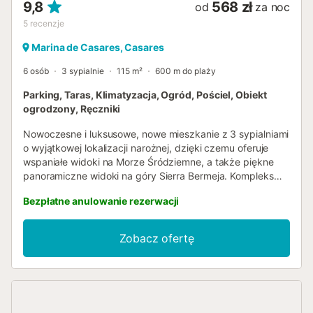
9,8
568 zł
od
za noc
5
recenzje
Marina de Casares, Casares
6 osób
3 sypialnie
115 m²
600 m do plaży
Parking, Taras, Klimatyzacja, Ogród, Pościel, Obiekt
ogrodzony, Ręczniki
Nowoczesne i luksusowe, nowe mieszkanie z 3 sypialniami
o wyjątkowej lokalizacji narożnej, dzięki czemu oferuje
wspaniałe widoki na Morze Śródziemne, a także piękne
panoramiczne widoki na góry Sierra Bermeja. Kompleks
otoczony jest polem golfowym klubu golfowego Doña Julia
Bezpłatne anulowanie rezerwacji
i znajduje się zaledwie 800 metrów od plaży, do której
można łatwo dotrzeć pieszo w 10 minut. Kompleks oferuje
duży basen z widokiem na morze, dostęp dla osób
Zobacz ofertę
niepełnosprawnych, krytą / odkrytą siłownię, wspólny
pokój socjalny i obszar. Do dyspozycji Gości jest strzeżony
parking podziemny. Obiekt jest oddalony o niecałe 5 minut
od portu Duquesa, w którym znajdują się liczne
hiszpańskie i międzynarodowe restauracje. Jest również