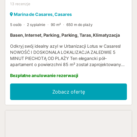
13
recenzje
Marina de Casares, Casares
5 osób
2 sypialnie
90 m²
650 m do plaży
Basen, Internet, Parking, Parking, Taras, Klimatyzacja
Odkryj swój idealny azyl w Urbanizacji Lotus w Casares!
NOWOŚĆ I DOSKONAŁA LOKALIZACJA ZALEDWIE 5
MINUT PIECHOTĄ OD PLAŻY Ten elegancki pół-
apartament o powierzchni 85 m² został zaprojektowany
tak, aby wygodnie pomieścić 4 osoby dorosłe i 1 dziecko.
Bezpłatne anulowanie rezerwacji
Z otwartą kuchnią i jasnym salonem będziesz cieszyć się
nowoczesną i przytulną przestrzenią w budynku o
andaluzyjskiej architekturze. Główne cechy: - Taras od
Zobacz ofertę
strony południowej z widokiem na morze - Główna
sypialnia z bezpośrednim wyjściem na taras i prywatną
łazienką. - Druga sypialnia wyposażona w łóżko piętrowe
(1,40 m i 0,90 m) z własną łazienką z prysznicem. Miejsca
w pobliżu warte odwiedzenia: - Zamek Casares: Zaledwie
10 minut jazdy samochodem, ten zabytkowy zamek
oferuje spektakularne widoki na wioskę i okolice. - Baños