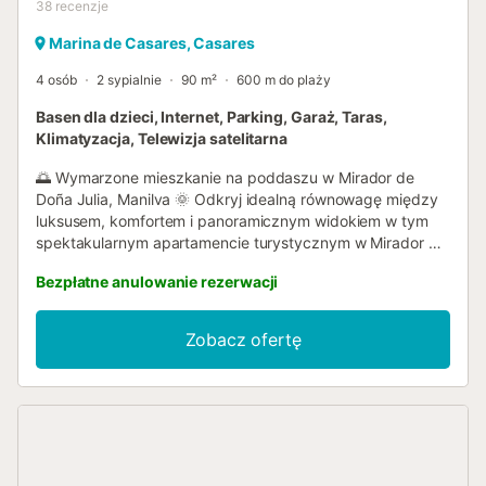
38
recenzje
Marina de Casares, Casares
4 osób
2 sypialnie
90 m²
600 m do plaży
Basen dla dzieci, Internet, Parking, Garaż, Taras,
Klimatyzacja, Telewizja satelitarna
🌅 Wymarzone mieszkanie na poddaszu w Mirador de
Doña Julia, Manilva 🌞 Odkryj idealną równowagę między
luksusem, komfortem i panoramicznym widokiem w tym
spektakularnym apartamencie turystycznym w Mirador de
Doña Julia. Z imponującym prywatnym solarium i
Bezpłatne anulowanie rezerwacji
fantastycznym widokiem na morze, ten obiekt jest idealny
dla osób poszukujących ekskluzywnego pobytu na Costa
del Sol. ✨ Co oferuje Twój pobyt: ✅ Przestronne wnętrza i
Zobacz ofertę
nowoczesny wystrój dla Twojej absolutnej wygody ✅
Prywatne solarium do nieskrępowanego korzystania ze
słońca i widoków ✅ Duży taras z jadalnią na świeżym
powietrzu na magiczne kolacje ✅ Jasny salon z
telewizorem, WiFi i klimatyzacją ✅ W pełni wyposażona
kuchnia ze nowoczesnymi sprzętami ✅ Eleganckie i
przytulne sypialnie, zaprojektowane z myślą o