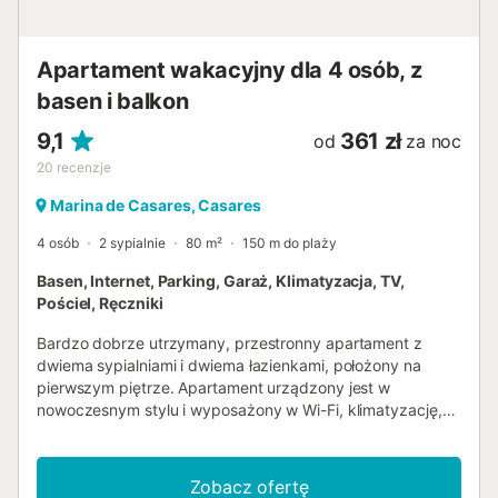
golfowe), łazienki z prysznicem w stylu "włoskim",
rozkładanej sofy dla 5. lub 6. osoby, 2 łazienek, w pełni
wyposażonej kuchni, dużego tarasu 45m² od strony
Apartament wakacyjny dla 4 osób, z
południowej, częściowo zadaszonego, z częściowym
basen i balkon
widokiem na morze, prywatnego i bezpiecznego parkingu
podziemnego. Winda. Apartament położony zaledwie kilka
9,1
361 zł
od
za noc
minu...
20
recenzje
Marina de Casares, Casares
4 osób
2 sypialnie
80 m²
150 m do plaży
Basen, Internet, Parking, Garaż, Klimatyzacja, TV,
Pościel, Ręczniki
Bardzo dobrze utrzymany, przestronny apartament z
dwiema sypialniami i dwiema łazienkami, położony na
pierwszym piętrze. Apartament urządzony jest w
nowoczesnym stylu i wyposażony w Wi-Fi, klimatyzację,
dużą, w pełni wyposażoną kuchnię ze zmywarką i pralką,
dwie łazienki (jedna z prysznicem typu walk-in) oraz duży,
od strony południowej taras z meblami jadalnymi i częścią
Zobacz ofertę