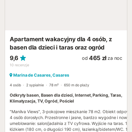
Apartament wakacyjny dla 4 osób, z
basen dla dzieci i taras oraz ogród
9,6
465 zł
od
za noc
10
recenzje
Marina de Casares, Casares
4 osób
2 sypialnie
78 m²
650 m do plaży
Odkryty basen, Basen dla dzieci, Internet, Parking, Taras,
Klimatyzacja, TV, Ogród, Pościel
"Manilva Views", 3-pokojowe mieszkanie 78 m2. Obiekt odpowie
4 osób dorosłych. Przestronne i jasne, bardzo wygodne i nowo
umeblowanie: salon/jadalnia z TV cyfrowa. Wyjście na taras. 1 p
łóżkiem (180 cm, o długości 190 cm), łazienką/bidetem/WC. 1 p