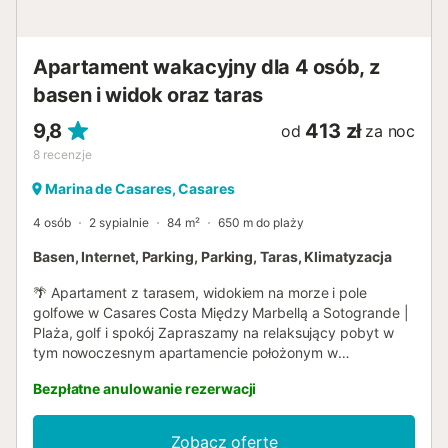
Apartament wakacyjny dla 4 osób, z
basen i widok oraz taras
9,8
413 zł
od
za noc
8
recenzje
Marina de Casares, Casares
4 osób
2 sypialnie
84 m²
650 m do plaży
Basen, Internet, Parking, Parking, Taras, Klimatyzacja
🌴 Apartament z tarasem, widokiem na morze i pole
golfowe w Casares Costa Między Marbellą a Sotogrande |
Plaża, golf i spokój Zapraszamy na relaksujący pobyt w
tym nowoczesnym apartamencie położonym w
ekskluzywnym osiedlu Lotus Doña Julia w Casares Costa,
Bezpłatne anulowanie rezerwacji
w uprzywilejowanej lokalizacji na zachodnim wybrzeżu
Costa del Sol, w otoczeniu pól golfowych i zaledwie kilka
minut od Morza Śródziemnego. Z prywatnego tarasu
Zobacz ofertę