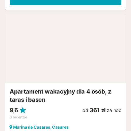
wypoczynkową, zapewniający słońce przez cały dzień.
Położony w niewielkim kompleksie niskiej zabudowy,
zbudowanym wokół wspólnego basenu i ogrodów.
Wszystkie nieruchomości posiadają podziemne parkingi, a
do plaży można dojść w 15 minut. Udogodnienia wspólne
są dostępne w zależności od ich dostępności....
Apartament wakacyjny dla 4 osób, z
taras i basen
9,6
361 zł
od
za noc
3
recenzje
Marina de Casares, Casares