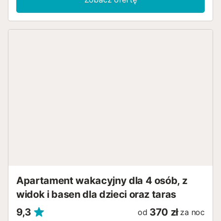
morze - idealny na śniadanie z widokiem lub przytulne
wieczorne godziny na świeżym powietrzu. Casares
zachwyci Cię swoim uroczym starym miastem i bielonymi
domami, które malowniczo przylegają do górskich zboczy.
Zrelaksuj się na pięknych plażach lub odkrywaj otaczającą
przyrodę podczas wędrówek po rezerwacie przyrody
Sierra Crestellina. Miłośnicy kultury docenią ruiny
mauretańskiego zamku i pobliskie miasto Estepona. Dla
golfistów dostępne są liczne pola golfowe pierwszej klasy,
a smakosze mogą delektować się lokalnymi przysmakami
w restauracjach regionu....
Apartament wakacyjny dla 4 osób, z
widok i basen dla dzieci oraz taras
9,3
370 zł
od
za noc