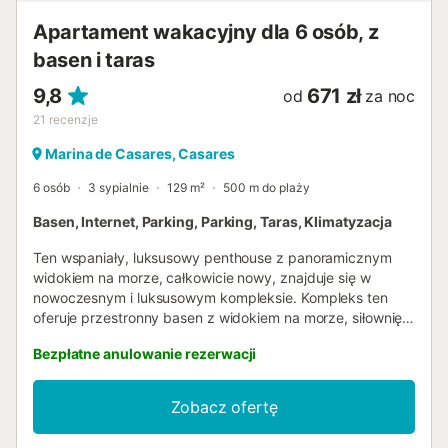
Apartament wakacyjny dla 6 osób, z
basen i taras
9,8
671 zł
od
za noc
21
recenzje
Marina de Casares, Casares
6 osób
3 sypialnie
129 m²
500 m do plaży
Basen, Internet, Parking, Parking, Taras, Klimatyzacja
Ten wspaniały, luksusowy penthouse z panoramicznym
widokiem na morze, całkowicie nowy, znajduje się w
nowoczesnym i luksusowym kompleksie. Kompleks ten
oferuje przestronny basen z widokiem na morze, siłownię,
zewnętrzną strefę sportową i strefę gastronomiczną. Ten
Bezpłatne anulowanie rezerwacji
luksusowy, współczesny apartament składa się z 3
sypialni i 2 łazienek. Otwarta kuchnia jest w pełni
wyposażona we wszelkiego rodzaju wysokiej klasy
Zobacz ofertę
sprzęty AGD i urządzenia. Salon jest przestronny, jasny i w
pełni otwarty na duży taras o powierzchni 35 m².